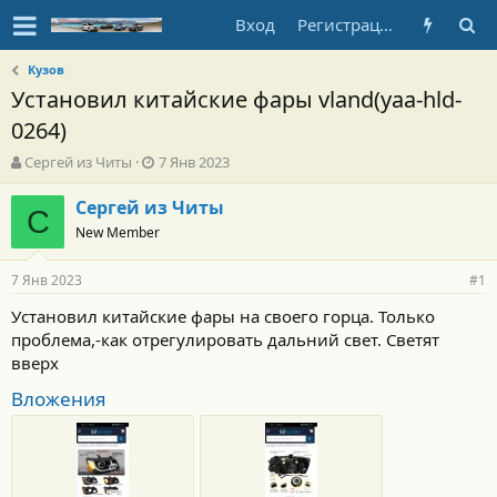
Вход
Регистрация
Кузов
Установил китайские фары vland(yaa-hld-
0264)
А
Д
Сергей из Читы
7 Янв 2023
в
а
т
т
Сергей из Читы
С
о
а
New Member
р
н
т
а
7 Янв 2023
е
ч
#1
м
а
Установил китайские фары на своего горца. Только
ы
л
проблема,-как отрегулировать дальний свет. Светят
а
вверх
Вложения