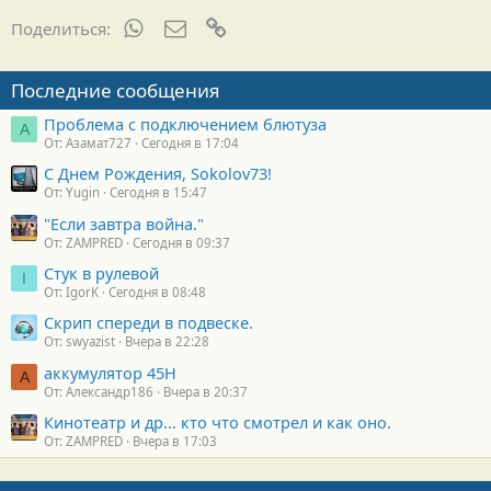
WhatsApp
Электронная почта
Ссылка
Поделиться:
Последние сообщения
Проблема с подключением блютуза
А
От: Азамат727
Сегодня в 17:04
С Днем Рождения, Sokolov73!
От: Yugin
Сегодня в 15:47
"Если завтра война."
От: ZAMPRED
Сегодня в 09:37
Стук в рулевой
I
От: IgorK
Сегодня в 08:48
Скрип спереди в подвеске.
От: swyazist
Вчера в 22:28
аккумулятор 45H
А
От: Александр186
Вчера в 20:37
Кинотеатр и др... кто что смотрел и как оно.
От: ZAMPRED
Вчера в 17:03