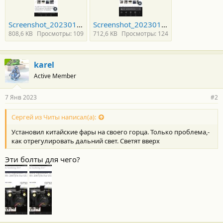
Screenshot_20230107_221823_com.yandex.browser.jpg
Screenshot_20230107_222234_com.yandex.browser.jpg
808,6 KB
Просмотры: 109
712,6 KB
Просмотры: 124
karel
Active Member
7 Янв 2023
#2
Сергей из Читы написал(а):
Установил китайские фары на своего горца. Только проблема,-
как отрегулировать дальний свет. Светят вверх
Эти болты для чего?