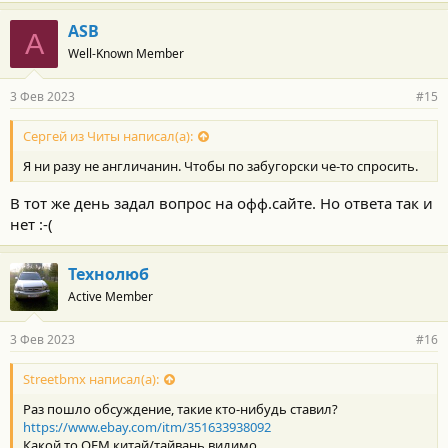
ASB
A
Well-Known Member
3 Фев 2023
#15
Сергей из Читы написал(а):
Я ни разу не англичанин. Чтобы по забугорски че-то спросить.
В тот же день задал вопрос на офф.сайте. Но ответа так и
нет :-(
Технолюб
Active Member
3 Фев 2023
#16
Streetbmx написал(а):
Раз пошло обсуждение, такие кто-нибудь ставил?
https://www.ebay.com/itm/351633938092
Какой то OEM китай/тайвань видимо.