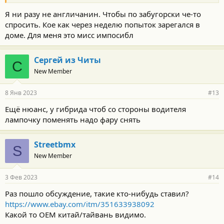
Я ни разу не англичанин. Чтобы по забугорски че-то
спросить. Кое как через неделю попыток зарегался в
доме. Для меня это мисс импосибл
Сергей из Читы
С
New Member
8 Янв 2023
#13
Ещё нюанс, у гибрида чтоб со стороны водителя
лампочку поменять надо фару снять
Streetbmx
S
New Member
3 Фев 2023
#14
Раз пошло обсуждение, такие кто-нибудь ставил?
https://www.ebay.com/itm/351633938092
Какой то OEM китай/тайвань видимо.