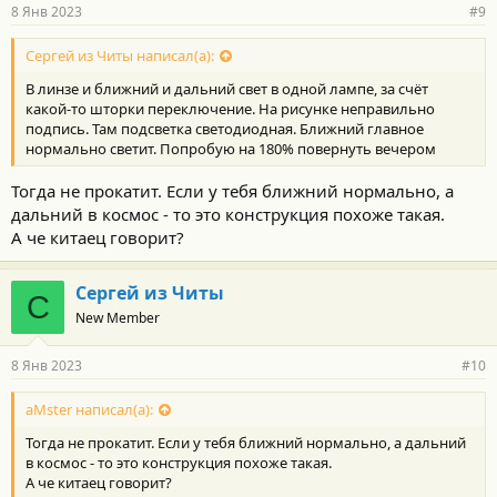
8 Янв 2023
#9
Сергей из Читы написал(а):
В линзе и ближний и дальний свет в одной лампе, за счёт
какой-то шторки переключение. На рисунке неправильно
подпись. Там подсветка светодиодная. Ближний главное
нормально светит. Попробую на 180% повернуть вечером
Тогда не прокатит. Если у тебя ближний нормально, а
дальний в космос - то это конструкция похоже такая.
А че китаец говорит?
Сергей из Читы
С
New Member
8 Янв 2023
#10
aMster написал(а):
Тогда не прокатит. Если у тебя ближний нормально, а дальний
в космос - то это конструкция похоже такая.
А че китаец говорит?