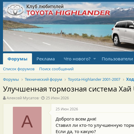
Форумы
Реклама
Что нового?
Пользователи
Список форумов
Поиск сообщений
Форумы
Технический форум
Toyota-Highlander 2001-2007
Ход
Улучшенная тормозная система Хай
А
Д
Алексей Мусатов
25 Июн 2026
в
а
т
т
25 Июн 2026
о
а
А
Доброго всем дня!
р
н
т
а
Ставил ли кто-то улучшенную торм
е
ч
Если да, то какую?