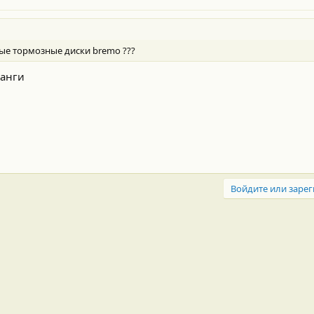
ые тормозные диски bremo ???
ланги
Войдите или зарег