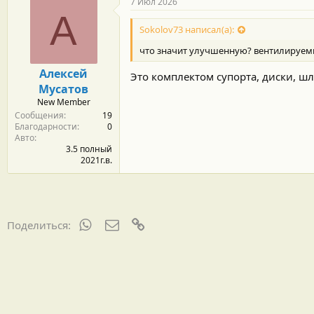
7 Июл 2026
А
Sokolov73 написал(а):
что значит улучшенную? вентилируем
Алексей
Это комплектом супорта, диски, ш
Мусатов
New Member
Сообщения
19
Благодарности
0
Авто
3.5 полный
2021г.в.
WhatsApp
Электронная почта
Ссылка
Поделиться: