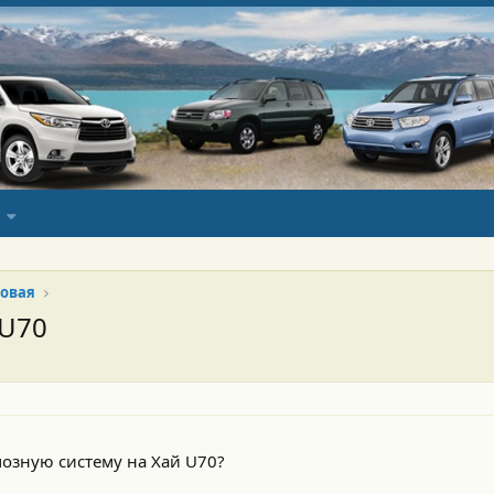
овая
 U70
озную систему на Хай U70?