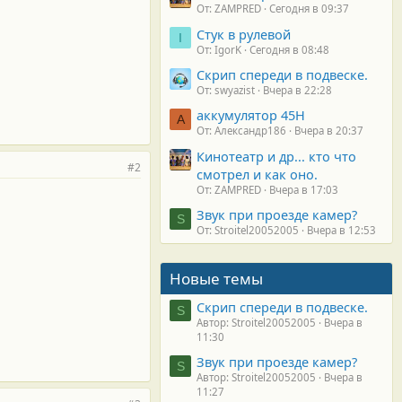
От: ZAMPRED
Сегодня в 09:37
Стук в рулевой
I
От: IgorK
Сегодня в 08:48
Скрип спереди в подвеске.
От: swyazist
Вчера в 22:28
аккумулятор 45H
А
От: Александр186
Вчера в 20:37
Кинотеатр и др... кто что
#2
смотрел и как оно.
От: ZAMPRED
Вчера в 17:03
Звук при проезде камер?
S
От: Stroitel20052005
Вчера в 12:53
Новые темы
Скрип спереди в подвеске.
S
Автор: Stroitel20052005
Вчера в
11:30
Звук при проезде камер?
S
Автор: Stroitel20052005
Вчера в
11:27