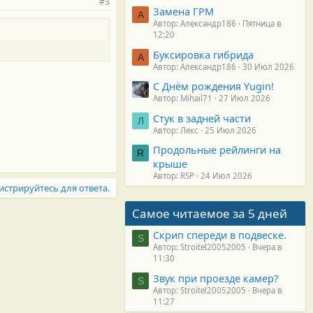
#3
Замена ГРМ
А
Автор: Александр186
Пятница в
12:20
Буксировка гибрида
А
Автор: Александр186
30 Июл 2026
С Днём рождения Yugin!
Автор: Mihail71
27 Июл 2026
Стук в задней части
Л
Автор: Лекс
25 Июл 2026
Продольные рейлинги на
R
крыше
Автор: RSP
24 Июл 2026
истрируйтесь для ответа.
Самое читаемое за 5 дней
Скрип спереди в подвеске.
S
Автор: Stroitel20052005
Вчера в
11:30
Звук при проезде камер?
S
Автор: Stroitel20052005
Вчера в
11:27