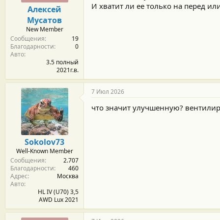
м
а
И хватит ли ее только на перед ил
Алексей
ы
л
Мусатов
а
New Member
Сообщения
19
Благодарности
0
Авто
3.5 полный
2021г.в.
7 Июл 2026
что значит улучшенную? вентилир
Sokolov73
Well-Known Member
Сообщения
2.707
Благодарности
460
Адрес
Москва
Авто
HL IV (U70) 3,5
AWD Lux 2021