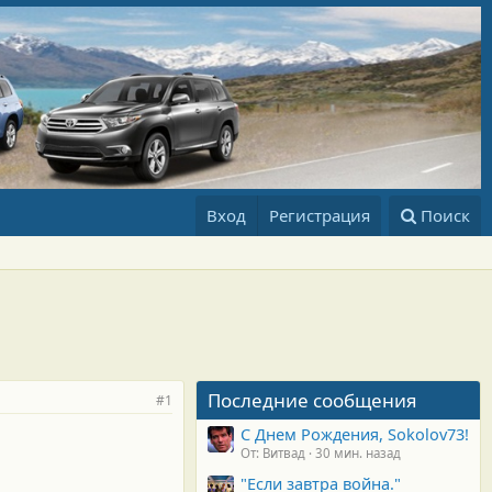
Вход
Регистрация
Поиск
Последние сообщения
#1
С Днем Рождения, Sokolov73!
От: Витвад
30 мин. назад
"Если завтра война."