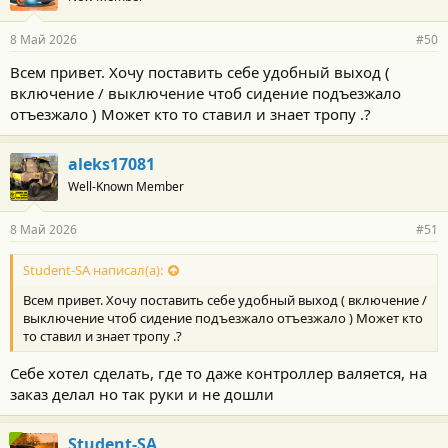
а
р
8 Май 2026
#50
н
о
Всем привет. Хочу поставить себе удобный выход (
с
включение / выключение чтоб сидение подъезжало
т
и
отъезжало ) Может кто то ставил и знает тропу .?
:
aleks17081
Well-Known Member
8 Май 2026
#51
Student-SA написал(а):
Всем привет. Хочу поставить себе удобный выход ( включение /
выключение чтоб сидение подъезжало отъезжало ) Может кто
то ставил и знает тропу .?
Себе хотел сделать, где то даже контроллер валяется, на
заказ делал но так руки и не дошли
Student-SA