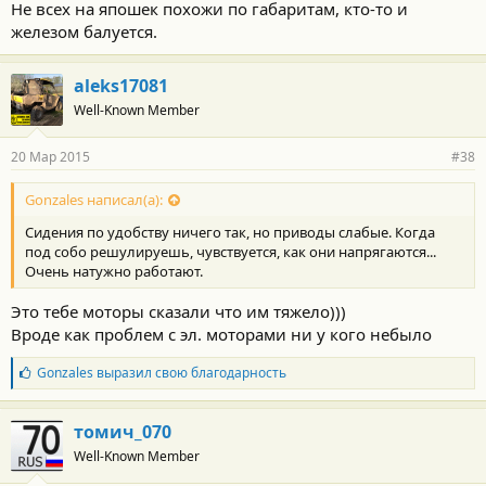
Не всех на япошек похожи по габаритам, кто-то и
железом балуется.
aleks17081
Well-Known Member
20 Мар 2015
#38
Gonzales написал(а):
Сидения по удобству ничего так, но приводы слабые. Когда
под собо решулируешь, чувствуется, как они напрягаются...
Очень натужно работают.
Это тебе моторы сказали что им тяжело)))
Вроде как проблем с эл. моторами ни у кого небыло
Б
Gonzales
выразил свою благодарность
л
а
г
томич_070
о
Well-Known Member
д
а