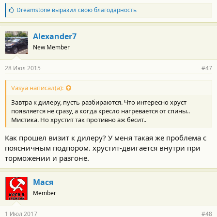
Б
Dreamstone
выразил свою благодарность
л
а
г
Alexander7
о
New Member
д
а
р
28 Июл 2015
#47
н
о
с
Vasya написал(а):
т
Завтра к дилеру, пусть разбираются. Что интересно хруст
и
:
появляется не сразу, а когда кресло нагревается от спины..
Мистика. Но хрустит так противно аж бесит..
Как прошел визит к дилеру? У меня такая же проблема с
поясничным подпором. хрустит-двигается внутри при
торможении и разгоне.
Мася
Member
1 Июл 2017
#48