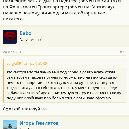
Последние лет 7 ездил на Паджеро (обмен на Хай 14) и
на Фольксваген Транспортере (обмен на Каравеллу).
Наверно поэтому, лично для меня, обзора в Хае -
никакого.
Babo
Active Member
24 Фев 2015
#32
sergei89 написал(а):
это смотря что ты панимаеш под словом долго ехать когда
семь восемь часов за рулем то нормально на этих сидушках
нечего не напрягает я когда сутки из за руля не вылажу вот
тогда спина дает о себе знать но есть у меня подушка в виде
собачей кости я убираю поясничную опору и на ее место ложу
подушку и забываю про боль в спине если надо сфоткаю.
Сфоткай пожалуйста
Игорь Гиниятов