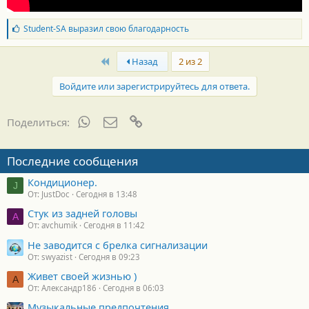
Б
Student-SA
выразил свою благодарность
л
а
First
г
Назад
2 из 2
о
д
Войдите или зарегистрируйтесь для ответа.
а
р
н
WhatsApp
Электронная почта
Ссылка
Поделиться:
о
с
т
Последние сообщения
и
:
Кондиционер.
J
От: JustDoc
Сегодня в 13:48
Стук из задней головы
A
От: avchumik
Сегодня в 11:42
Не заводится с брелка сигнализации
От: swyazist
Сегодня в 09:23
Живет своей жизнью )
А
От: Александр186
Сегодня в 06:03
Музыкальные предпочтения