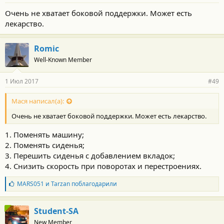
Очень не хватает боковой поддержки. Может есть
лекарство.
Romic
Well-Known Member
1 Июл 2017
#49
Мася написал(а):
Очень не хватает боковой поддержки. Может есть лекарство.
1. Поменять машину;
2. Поменять сиденья;
3. Перешить сиденья с добавлением вкладок;
4. Снизить скорость при поворотах и перестроениях.
Б
MARS051
и
Tarzan
поблагодарили
л
а
г
Student-SA
о
New Member
д