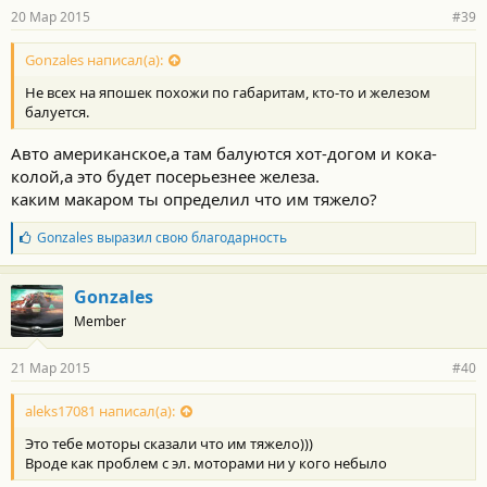
р
20 Мар 2015
#39
н
о
с
Gonzales написал(а):
т
Не всех на япошек похожи по габаритам, кто-то и железом
и
:
балуется.
Авто американское,а там балуются хот-догом и кока-
колой,а это будет посерьезнее железа.
каким макаром ты определил что им тяжело?
Б
Gonzales
выразил свою благодарность
л
а
г
Gonzales
о
Member
д
а
р
21 Мар 2015
#40
н
о
с
aleks17081 написал(а):
т
Это тебе моторы сказали что им тяжело)))
и
:
Вроде как проблем с эл. моторами ни у кого небыло