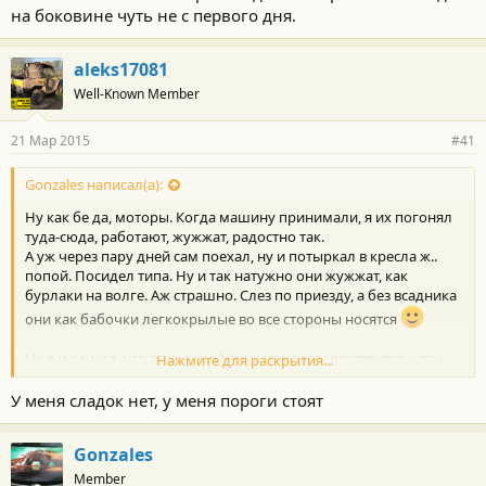
на боковине чуть не с первого дня.
aleks17081
Well-Known Member
21 Мар 2015
#41
Gonzales написал(а):
Ну как бе да, моторы. Когда машину принимали, я их погонял
туда-сюда, работают, жужжат, радостно так.
А уж через пару дней сам поехал, ну и потыркал в кресла ж..
попой. Посидел типа. Ну и так натужно они жужжат, как
бурлаки на волге. Аж страшно. Слез по приезду, а без всадника
они как бабочки легкокрылые во все стороны носятся
Ну я и решил, что тяжко им. На самом деле чувствуется, что
Нажмите для раскрытия...
под нагрузкой медленно работают, очень натужно. Может и
кажется мне, но навряд-ли. Есть с чем посравнивать.
У меня сладок нет, у меня пороги стоят
С тем, что фигня, согласен, не так и часто их гоняешь.. А по
удобствам поездить еще надо, мало пока)
Gonzales
Вот что мне однозначно сдается неудобным в сидениях, что
обшивка на них пары лет даже не протянет. Складки на
Member