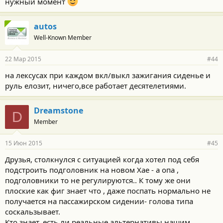
нужный момент
autos
Well-Known Member
22 Мар 2015
#44
на лексусах при каждом вкл/выкл зажигания сиденье и
руль елозит, ничего,все работает десятелетиями.
Dreamstone
D
Member
15 Июн 2015
#45
Друзья, столкнулся с ситуацией когда хотел под себя
подстроить подголовник на новом Хае - а опа ,
подголовники то не регулируются.. К тому же они
плоские как фиг знает что , даже поспать нормально не
получается на пассажирском сидении- голова типа
соскальзывает.
Кто знает, есть ли реальные альтернативы нашим