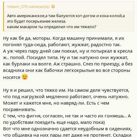
томич_070 написал(а):
Авто американское,а там балуются хот-догом и кока-колой,а
это будет посерьезнее железа.
каким макаром ты определил что им тяжело?
Ну как бе да, моторы. Когда машину принимали, я их
погонял туда-сюда, работают, жужжат, радостно так.
А уж через пару дней сам поехал, ну и потыркал в кресла
ж.. попой. Посидел типа. Ну и так натужно они жужжат,
как бурлаки на волге. Аж страшно. Слез по приезду, а без
всадника они как бабочки легкокрылые во все стороны
носятся
Ну я и решил, что тяжко им. На самом деле чувствуется,
что под нагрузкой медленно работают, очень натужно.
Может и кажется мне, но навряд-ли. Есть с чем
посравнивать.
С тем, что фигня, согласен, не так и часто их гоняешь.. А
по удобствам поездить еще надо, мало пока)
Вот что мне однозначно сдается неудобным в сидениях,
что обшивка на них пары лет даже не протянет. Складки