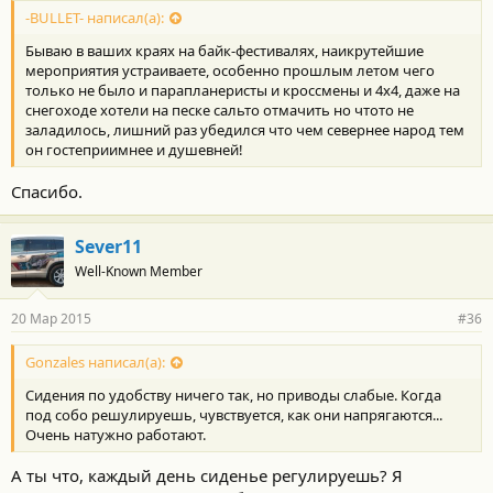
-BULLET- написал(а):
Бываю в ваших краях на байк-фестивалях, наикрутейшие
мероприятия устраиваете, особенно прошлым летом чего
только не было и парапланеристы и кроссмены и 4х4, даже на
снегоходе хотели на песке сальто отмачить но чтото не
заладилось, лишний раз убедился что чем севернее народ тем
он гостеприимнее и душевней!
Спасибо.
Sever11
Well-Known Member
20 Мар 2015
#36
Gonzales написал(а):
Сидения по удобству ничего так, но приводы слабые. Когда
под собо решулируешь, чувствуется, как они напрягаются...
Очень натужно работают.
А ты что, каждый день сиденье регулируешь? Я