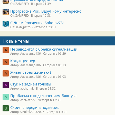
От: ZAMPRED
Вчера в 21:39
Прогрессив Рок. Вдруг кому интересно
От: ZAMPRED
Вчера в 19:38
С Днем Рождения, Sokolov73!
От: sakh_patrol
Четверг в 23:31
Новые темы
Не заводится с брелка сигнализации
А
Автор: Александр186
Сегодня в 06:29
Кондиционер.
А
Автор: Александр186
Сегодня в 06:13
Живет своей жизнью )
А
Автор: Александр186
Сегодня в 06:03
Стук из задней головы
A
Автор: avchumik
Вчера в 21:32
Проблема с подключением блютуза
А
Автор: Азамат727
Четверг в 13:30
Скрип спереди в подвеске.
S
Автор: Stroitel20052005
Среда в 11:30