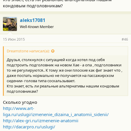
кондовым подголовникам?
aleks17081
Well-Known Member
15 Июн 2015
#46
Dreamstone написал(а):
Друзья, столкнулся с ситуацией когда хотел под себя
подстроить подголовник на новом Хае - а опа , подголовники
то не регулируются.. К тому же они плоские как фиг знает что ,
даже поспать нормально не получается на пассажирском
сидении- голова типа соскальзывает.
Кто знает, есть ли реальные альтернативы нашим кондовым
подголовникам?
Сколько угодно
http://www.art-
liga.ru/uslugi/izmenenie_dizaina_i_anatomii_sidenii/
http://alex-gri.ru/izmenenie-anatomii
http://dacarpro.ru/uslugi/