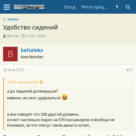
Вход
Регистрация
Салон
Удобство сидений
А
Д
Жогов
3 Окт 2014
в
а
т
т
baltaleks
о
B
а
New Member
р
н
т
а
е
ч
30 Янв 2015
#31
м
а
ы
л
Zhuk написал(а):
а
а до педалей дотянешься?
извини, не смог удержаться
а все говорят что 200 другой уровень.
а я вот частенько ездил на 570 пассажиром и вообще не
понимал, за что лексус такие деньги хочет..