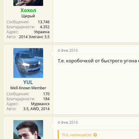
Хохол
Щирый
Сообщения
13.746
Благодарности
4.352
Адрес
Украина
Авто
2014 Элеганс 3.5
4 Фев 2016
Т.е. коробочкой от быстрого угона
YUL
Well-Known Member
Сообщения
170
Благодарности
184
Адрес
Мурманск
Авто
3.5, АWD, 2014
4 Фев 2016
YUL написал(а):