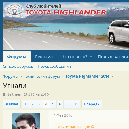
Форумы
Реклама
Что нового?
Пользователи
Список форумов
Поиск сообщений
Форумы
Технический форум
Toyota Highlander 2014
Угнали
А
Д
Neitmen
31 Янв 2016
в
а
Назад
1
2
3
4
5
6
…
31
Вперёд
т
т
о
а
р
н
4 Фев 2016
т
а
е
ч
MaZaY написал(а):