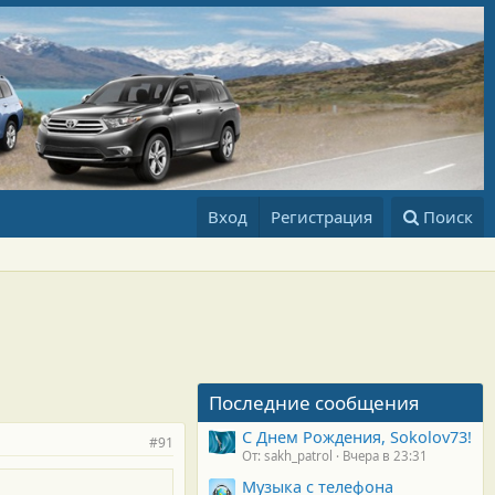
Вход
Регистрация
Поиск
Последние сообщения
С Днем Рождения, Sokolov73!
#91
От: sakh_patrol
Вчера в 23:31
Музыка с телефона