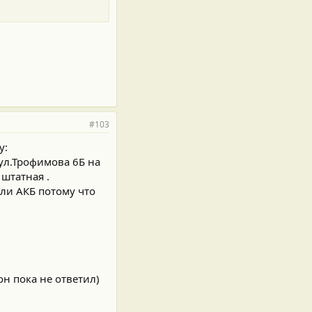
#103
у:
 ул.Трофимова 6Б на
штатная .
яли АКБ потому что
н пока не ответил)