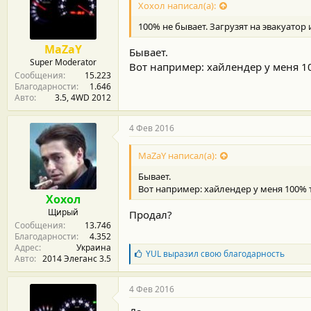
Хохол написал(а):
100% не бывает. Загрузят на эвакуатор 
MaZaY
Бывает.
Super Moderator
Вот например: хайлендер у меня 10
Сообщения
15.223
Благодарности
1.646
Авто
3.5, 4WD 2012
4 Фев 2016
MaZaY написал(а):
Бывает.
Вот например: хайлендер у меня 100% т
Хохол
Щирый
Продал?
Сообщения
13.746
Благодарности
4.352
Адрес
Украина
Б
YUL
выразил свою благодарность
Авто
2014 Элеганс 3.5
л
а
г
4 Фев 2016
о
д