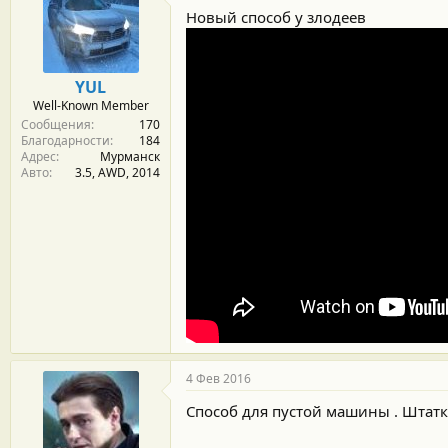
Новый способ у злодеев
YUL
Well-Known Member
Сообщения
170
Благодарности
184
Адрес
Мурманск
Авто
3.5, АWD, 2014
4 Фев 2016
Способ для пустой машины . Штатк