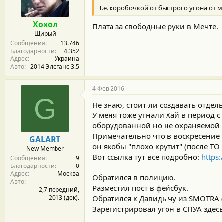
Т.е. коробочкой от быстрого угона от 
Хохол
Плата за свободные руки в Мечте.
Щирый
Сообщения
13.746
Благодарности
4.352
Адрес
Украина
Авто
2014 Элеганс 3.5
4 Фев 2016
G
Не знаю, стоит ли создавать отдел
У меня тоже угнали Хай в период с 
оборудованной но не охраняемой п
Примечательно что в воскресение 
GALART
он якобы "плохо крутит" (после ТО 
New Member
Вот ссылка тут все подробно:
https
Сообщения
9
Благодарности
0
Адрес
Москва
Обратился в полицию.
Авто
Разместил пост в фейсбук.
2,7 передний,
2013 (дек).
Обратился к Давидычу из SMOTRA (
Зарегистрировал угон в СПУА здес