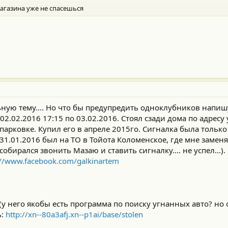
магазина уже не спасешься
ьную тему.... Но что бы предупредить одноклубников напиш
02.02.2016 17:15 по 03.02.2016. Стоял сзади дома по адресу
арковке. Купил его в апреле 2015го. Сигналка была только 
31.01.2016 был на ТО в Тойота Коломенское, где мне замен
собирался звонить Мазаю и ставить сигналку.... не успел...).
://www.facebook.com/galkinartem
у него якобы есть программа по поиску угнанных авто? но о
ь:
http://xn--80a3afj.xn--p1ai/base/stolen