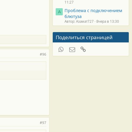
11:27
Проблема с подключением
А
блютуза
Автор: Азамат727
Вчера в 13:30
Поделиться страницей
WhatsApp
Электронная почта
Ссылка
#96
#97