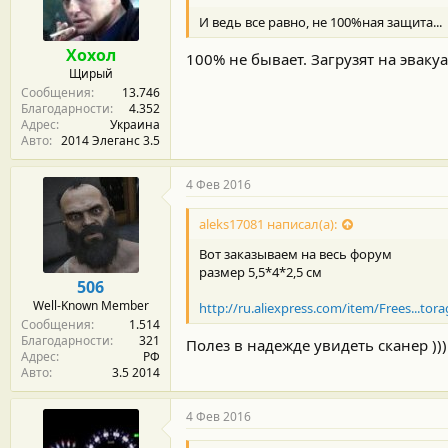
м
а
ы
л
И ведь все равно, не 100%ная защита...
а
Хохол
100% не бывает. Загрузят на эвакуа
Щирый
Сообщения
13.746
Благодарности
4.352
Адрес
Украина
Авто
2014 Элеганс 3.5
4 Фев 2016
aleks17081 написал(а):
Вот заказываем на весь форум
размер 5,5*4*2,5 см
506
Well-Known Member
http://ru.aliexpress.com/item/Frees...tor
Сообщения
1.514
Благодарности
321
Полез в надежде увидеть сканер )))
Адрес
РФ
Авто
3.5 2014
4 Фев 2016