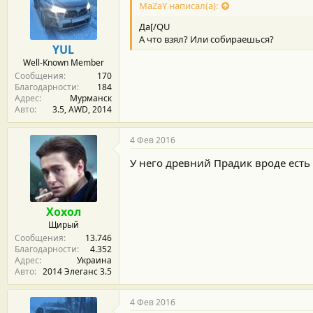
MaZaY написал(а):
Да[/QU
А что взял? Или собираешься?
YUL
Well-Known Member
Сообщения
170
Благодарности
184
Адрес
Мурманск
Авто
3.5, АWD, 2014
4 Фев 2016
У него древний Прадик вроде есть
Хохол
Щирый
Сообщения
13.746
Благодарности
4.352
Адрес
Украина
Авто
2014 Элеганс 3.5
4 Фев 2016