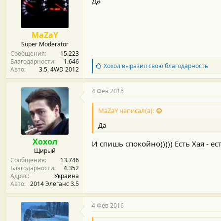
Да
а
р
н
о
MaZaY
с
Super Moderator
т
Сообщения
15.223
и
Благодарности
1.646
:
Б
Хохол
выразил свою благодарность
Авто
3.5, 4WD 2012
л
а
г
4 Фев 2016
о
д
MaZaY написал(а):
а
р
Да
н
о
Хохол
И спишь спокойно))))) Есть Хая - е
с
Щирый
т
Сообщения
13.746
и
Благодарности
4.352
:
Адрес
Украина
Авто
2014 Элеганс 3.5
4 Фев 2016