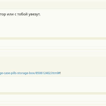
тор или с тобой увезут.
age-case-pills-storage-box/850612402.html#
!