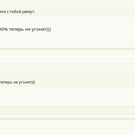
или с тобой увезут.
0% теперь не угонят)))
еперь не угонят)))