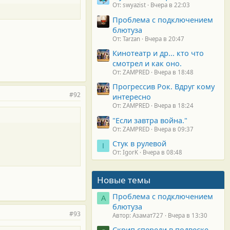
От: swyazist
Вчера в 22:03
Проблема с подключением
блютуза
От: Tarzan
Вчера в 20:47
Кинотеатр и др... кто что
смотрел и как оно.
От: ZAMPRED
Вчера в 18:48
Прогрессив Рок. Вдруг кому
#92
интересно
От: ZAMPRED
Вчера в 18:24
"Если завтра война."
От: ZAMPRED
Вчера в 09:37
Стук в рулевой
I
От: IgorK
Вчера в 08:48
Новые темы
Проблема с подключением
А
блютуза
#93
Автор: Азамат727
Вчера в 13:30
Скрип спереди в подвеске.