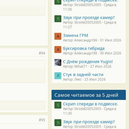
S
Автор: Stroitel20052005
Среда в
11:30
Звук при проезде камер?
S
Автор: Stroitel20052005
Среда в
11:27
Замена ГРМ
А
Автор: Александр186
31 Июл 2026
Буксировка гибрида
А
#94
Автор: Александр186
30 Июл 2026
С Днём рождения Yugin!
Автор: Mihail71
27 Июл 2026
Стук в задней части
Л
Автор: Лекс
25 Июл 2026
Самое читаемое за 5 дней
Скрип спереди в подвеске.
S
Автор: Stroitel20052005
Среда в
11:30
#95
Звук при проезде камер?
S
Автор: Stroitel20052005
Среда в