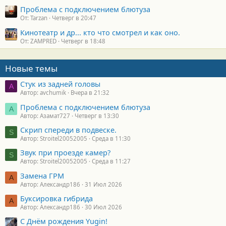
Проблема с подключением блютуза
От: Tarzan
Четверг в 20:47
Кинотеатр и др... кто что смотрел и как оно.
От: ZAMPRED
Четверг в 18:48
Новые темы
Стук из задней головы
A
Автор: avchumik
Вчера в 21:32
Проблема с подключением блютуза
А
Автор: Азамат727
Четверг в 13:30
Скрип спереди в подвеске.
S
Автор: Stroitel20052005
Среда в 11:30
Звук при проезде камер?
S
Автор: Stroitel20052005
Среда в 11:27
Замена ГРМ
А
Автор: Александр186
31 Июл 2026
Буксировка гибрида
А
Автор: Александр186
30 Июл 2026
С Днём рождения Yugin!