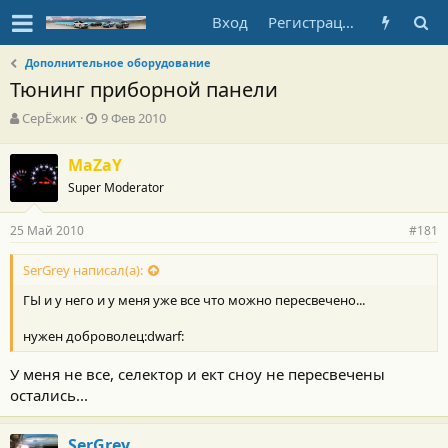
Вход
Регистрация
Дополнительное оборудование
Тюнинг приборной панели
А
Д
СерЁжик
9 Фев 2010
в
а
т
т
MaZaY
о
а
Super Moderator
р
н
т
а
е
ч
25 Май 2010
#181
м
а
ы
л
SerGrey написал(а):
а
ГЫ и у него и у меня уже все что можно пересвечено...
нужен доброволец:dwarf:
У меня не все, селектор и ект сноу не пересвечены
остались...
SerGrey