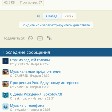
62,5 KB
Просмотры: 57
First
Назад
7 из 7
Войдите или зарегистрируйтесь для ответа.
WhatsApp
Электронная почта
Ссылка
Поделиться:
Последние сообщения
Стук из задней головы
Y
От: yuriy1976
Вчера в 22:26
Музыкальные предпочтения
От: ZAMPRED
Вчера в 21:39
Прогрессив Рок. Вдруг кому интересно
От: ZAMPRED
Вчера в 19:38
С Днем Рождения, Sokolov73!
От: sakh_patrol
Четверг в 23:31
Музыка с телефона
От: swyazist
Четверг в 22:03