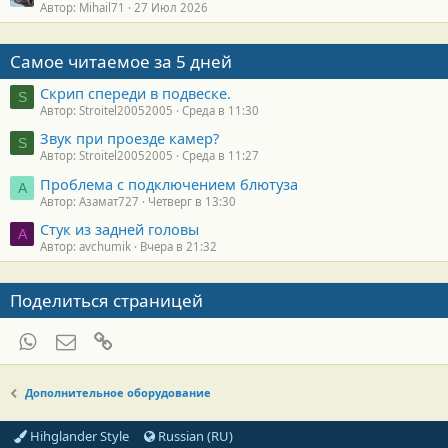
Автор: Mihail71
27 Июл 2026
Самое читаемое за 5 дней
Скрип спереди в подвеске.
S
Автор: Stroitel20052005
Среда в 11:30
Звук при проезде камер?
S
Автор: Stroitel20052005
Среда в 11:27
Проблема с подключением блютуза
А
Автор: Азамат727
Четверг в 13:30
Стук из задней головы
A
Автор: avchumik
Вчера в 21:32
Поделиться страницей
WhatsApp
Электронная почта
Ссылка
Дополнительное оборудование
Hihglander Style
Russian (RU)