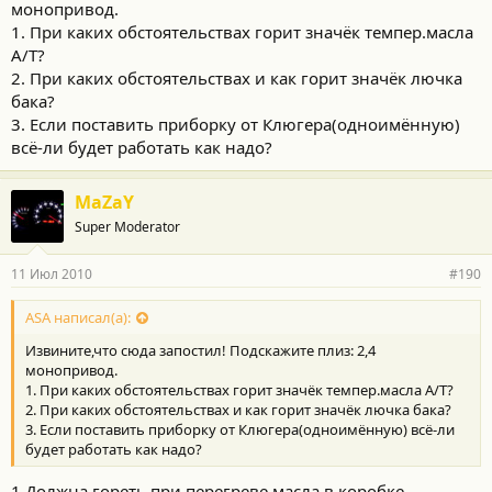
монопривод.
1. При каких обстоятельствах горит значёк темпер.масла
А/Т?
2. При каких обстоятельствах и как горит значёк лючка
бака?
3. Если поставить приборку от Клюгера(одноимённую)
всё-ли будет работать как надо?
MaZaY
Super Moderator
11 Июл 2010
#190
ASA написал(а):
Извините,что сюда запостил! Подскажите плиз: 2,4
монопривод.
1. При каких обстоятельствах горит значёк темпер.масла А/Т?
2. При каких обстоятельствах и как горит значёк лючка бака?
3. Если поставить приборку от Клюгера(одноимённую) всё-ли
будет работать как надо?
1 Должна гореть при перегреве масла в коробке