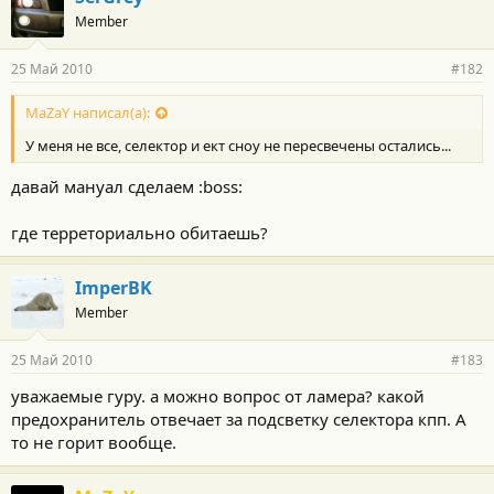
Member
25 Май 2010
#182
MaZaY написал(а):
У меня не все, селектор и ект сноу не пересвечены остались...
давай мануал сделаем :boss:
где терреториально обитаешь?
ImperBK
Member
25 Май 2010
#183
уважаемые гуру. а можно вопрос от ламера? какой
предохранитель отвечает за подсветку селектора кпп. А
то не горит вообще.