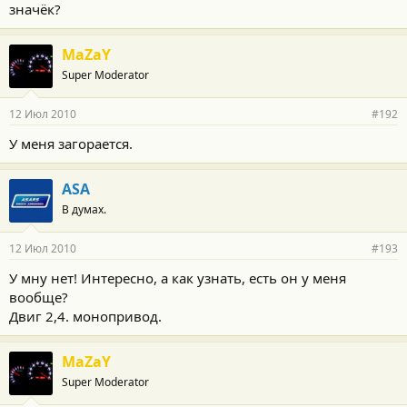
значёк?
MaZaY
Super Moderator
12 Июл 2010
#192
У меня загорается.
ASA
В думах.
12 Июл 2010
#193
У мну нет! Интересно, а как узнать, есть он у меня
вообще?
Двиг 2,4. монопривод.
MaZaY
Super Moderator