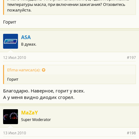
температуры масла, при включении зажигания? Отзовитесь
пожалуйста.
Горит
ASA
В думах.
12 Июл 2010
#197
Efima написал(а):
Горит
Благодарю. Наверное, горит у всех.
А у меня видно диодик сгорел.
MaZaY
Super Moderator
13 Июл 2010
#198