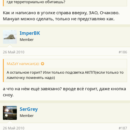
где терреториально обитаешь?
Как и написано в уголке справа вверху, ЗАО, Очаково.
Мануал можно сделать, только не представляю как.
ImperBK
Member
26 Май 2010
#186
MaZaY написал(а):
А остальное горит? Или только подсветка АКПП(если только то
лампочку поменять надо)
а что на нём ещё завязано? вроде всё горит, даже кнопка
сноу.
SerGrey
Member
26 Май 2010
#187