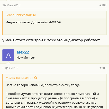
26 Май 2013
#208
Grant написал(а):
Индикатор есть. Дорестайл, 4WD, V6
у меня стоит оптитрон и тоже это индикатор работает
alex22
A
New Member
5 Дек 2013
#209
MaZaY написал(а):
Честно говоря непомню, посмотрю-скажу тогда.
Я вообще думал, что все одинаковое, только дамп разный, а
оказалось что и процессор разный (и программа в проце) и
детальки для разных моделей по разному распологаются.
Только сами платы одинаковые(и то теперь на 100% не уверен)