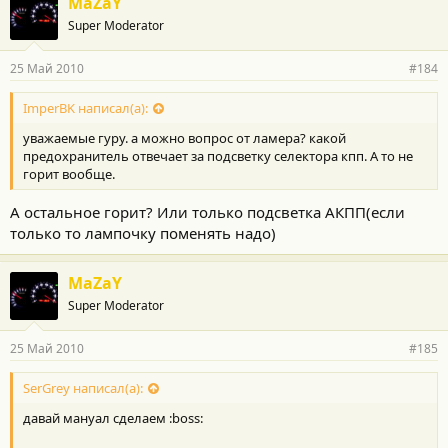
MaZaY
Super Moderator
25 Май 2010
#184
ImperBK написал(а):
уважаемые гуру. а можно вопрос от ламера? какой
предохранитель отвечает за подсветку селектора кпп. А то не
горит вообще.
А остальное горит? Или только подсветка АКПП(если
только то лампочку поменять надо)
MaZaY
Super Moderator
25 Май 2010
#185
SerGrey написал(а):
давай мануал сделаем :boss: