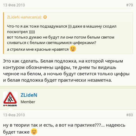
13 Фев 2010
#79
ZLideN написал(а):
Что-то я аж тоже подзадумался ))) даже в машину сходил
посмотрел )))))
вот только думаю не будут ли они потом белым светом
сливаться с белыми светящимися циферками?
а стрелки мне красные нравятся
Это как сделать. Белая подложка, на которой черным
контуром обозначены цифры, те днем ты видишь
черное на белом, а ночью будут светится только цифры
и белая подложка будет практически незаметна.
ZLideN
Member
13 Фев 2010
#80
ну в теории так и есть, а вот на практике???... надеюсь
будет также