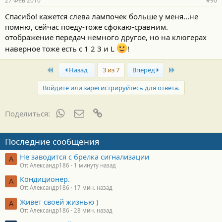
27 Фев 2010
#90
Спасибо! кажется слева лампочек больше у меня...не
помню, сейчас поеду-тоже сфокаю-сравним.
отображение передач немного другое, но на клюгерах
наверное тоже есть с 1 2 3 и L
!
First
Last
Назад
3 из 7
Вперёд
Войдите или зарегистрируйтесь для ответа.
WhatsApp
Электронная почта
Ссылка
Поделиться:
Последние сообщения
Не заводится с брелка сигнализации
А
От: Александр186
1 минуту назад
Кондиционер.
А
От: Александр186
17 мин. назад
Живет своей жизнью )
А
От: Александр186
28 мин. назад