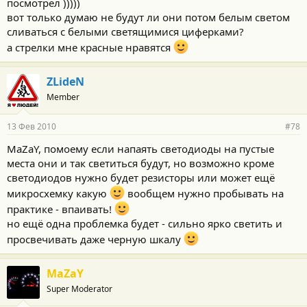
посмотрел )))))
вот только думаю не будут ли они потом белым светом
сливаться с белыми светящимися циферками?
а стрелки мне красные нравятся
ZLideN
Member
13 Фев 2010
#78
MaZaY, помоему если напаять светодиоды на пустые
места они и так светиться будут, но возможно кроме
светодиодов нужно будет резисторы или может ещё
микросхемку какую
вообщем нужно пробывать на
практике - впаивать!
но ещё одна проблемка будет - сильно ярко светить и
просвечивать даже черную шкалу
MaZaY
Super Moderator