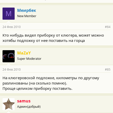
Меирбек
М
New Member
24 Фев 2010
#84
Кто нибудь видел приборку от
клюгера
, может можно
хотябы подложку от нее поставить на
горца
MaZaY
Super Moderator
24 Фев 2010
#85
На клюгеровской подложке, километры по другому
разлинованы (на сколько помню).
Проще целиком приборку поставить.
samus
Админ(добрый)