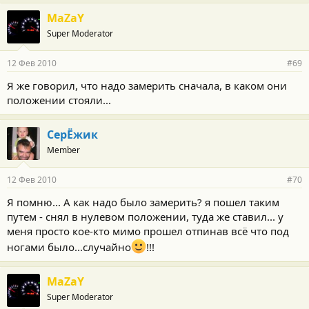
MaZaY
Super Moderator
12 Фев 2010
#69
Я же говорил, что надо замерить сначала, в каком они
положении стояли...
СерЁжик
Member
12 Фев 2010
#70
Я помню... А как надо было замерить? я пошел таким
путем - снял в нулевом положении, туда же ставил... у
меня просто кое-кто мимо прошел отпинав всё что под
ногами было...случайно
!!!
MaZaY
Super Moderator