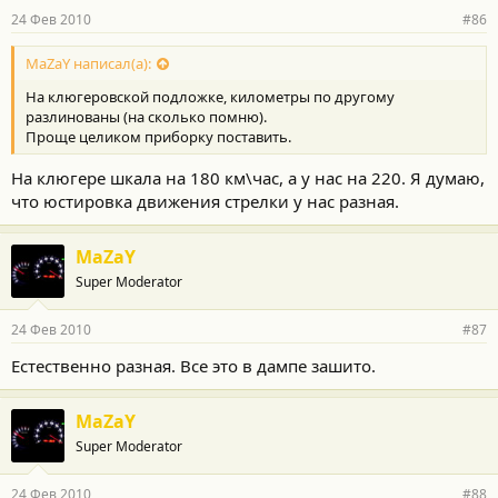
24 Фев 2010
#86
MaZaY написал(а):
На клюгеровской подложке, километры по другому
разлинованы (на сколько помню).
Проще целиком приборку поставить.
На клюгере шкала на 180 км\час, а у нас на 220. Я думаю,
что юстировка движения стрелки у нас разная.
MaZaY
Super Moderator
24 Фев 2010
#87
Естественно разная. Все это в дампе зашито.
MaZaY
Super Moderator
24 Фев 2010
#88