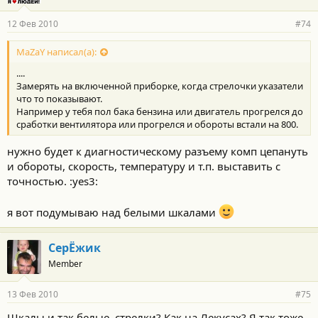
12 Фев 2010
#74
MaZaY написал(а):
....
Замерять на включенной приборке, когда стрелочки указатели
что то показывают.
Например у тебя пол бака бензина или двигатель прогрелся до
сработки вентилятора или прогрелся и обороты встали на 800.
нужно будет к диагностическому разъему комп цепануть
и обороты, скорость, температуру и т.п. выставить с
точностью. :yes3:
я вот подумываю над белыми шкалами
СерЁжик
Member
13 Фев 2010
#75
Шкалы и так белые, стрелки? Как на Лекусах? Я так тоже