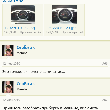
Вложения
12022010122.jpg
12022010123.jpg
195,3 KB
Просмотры: 97
228,6 KB
Просмотры: 94
СерЁжик
Member
12 Фев 2010
#66
Это только включено зажигание...
СерЁжик
Member
12 Фев 2010
#67
Пришлось разобрать приборку в машине, включить