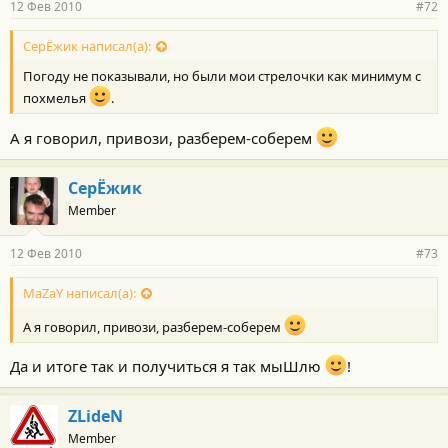
12 Фев 2010
#72
СерЁжик написал(а):
Погоду не показывали, но были мои стрелочки как минимум с
похмелья
.
А я говорил, привози, разберем-соберем
СерЁжик
Member
12 Фев 2010
#73
MaZaY написал(а):
А я говорил, привози, разберем-соберем
Да и итоге так и получиться я так мыШлю
!
ZLideN
Member