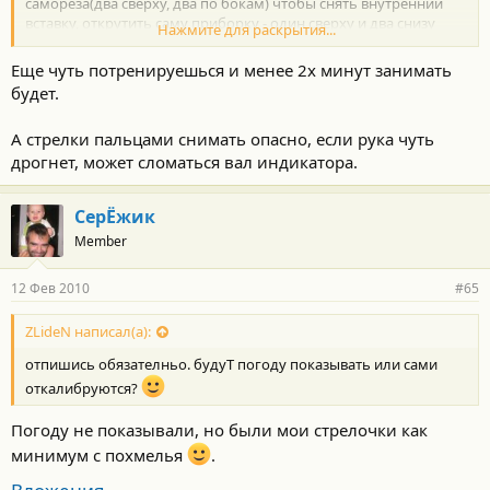
самореза(два сверху, два по бокам) чтобы снять внутренний
вставку, открутить саму приборку - один сверху и два снизу
Нажмите для раскрытия...
самореза. Достать собственно.
Еще чуть потренируешься и менее 2х минут занимать
будет.
А стрелки пальцами снимать опасно, если рука чуть
дрогнет, может сломаться вал индикатора.
СерЁжик
Member
12 Фев 2010
#65
ZLideN написал(а):
отпишись обязателньо. будуТ погоду показывать или сами
откалибруются?
Погоду не показывали, но были мои стрелочки как
минимум с похмелья
.