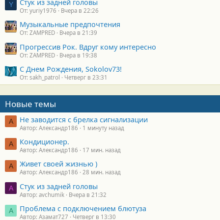
Стук из задней головы
Y
От: yuriy1976
Вчера в 22:26
Музыкальные предпочтения
От: ZAMPRED
Вчера в 21:39
Прогрессив Рок. Вдруг кому интересно
От: ZAMPRED
Вчера в 19:38
С Днем Рождения, Sokolov73!
От: sakh_patrol
Четверг в 23:31
Новые темы
Не заводится с брелка сигнализации
А
Автор: Александр186
1 минуту назад
Кондиционер.
А
Автор: Александр186
17 мин. назад
Живет своей жизнью )
А
Автор: Александр186
28 мин. назад
Стук из задней головы
A
Автор: avchumik
Вчера в 21:32
Проблема с подключением блютуза
А
Автор: Азамат727
Четверг в 13:30