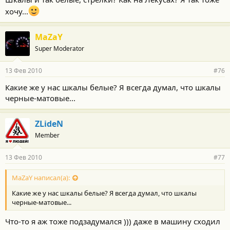
хочу...
MaZaY
Super Moderator
13 Фев 2010
#76
Какие же у нас шкалы белые? Я всегда думал, что шкалы
черные-матовые...
ZLideN
Member
13 Фев 2010
#77
MaZaY написал(а):
Какие же у нас шкалы белые? Я всегда думал, что шкалы
черные-матовые...
Что-то я аж тоже подзадумался ))) даже в машину сходил