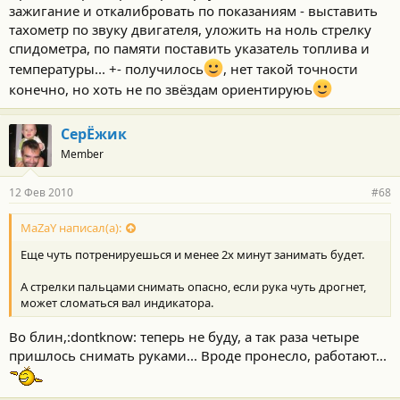
зажигание и откалибровать по показаниям - выставить
тахометр по звуку двигателя, уложить на ноль стрелку
спидометра, по памяти поставить указатель топлива и
температуры... +- получилось
, нет такой точности
конечно, но хоть не по звёздам ориентируюь
СерЁжик
Member
12 Фев 2010
#68
MaZaY написал(а):
Еще чуть потренируешься и менее 2х минут занимать будет.
А стрелки пальцами снимать опасно, если рука чуть дрогнет,
может сломаться вал индикатора.
Во блин,:dontknow: теперь не буду, а так раза четыре
пришлось снимать руками... Вроде пронесло, работают...