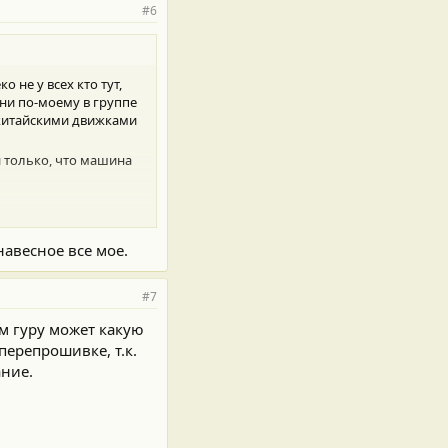
#6
ко не у всех кто тут,
они по-моему в группе
с китайскими движками
и только, что машина
мное обеспечение
навесное все мое.
#7
м гуру может какую
перепрошивке, т.к.
ание.