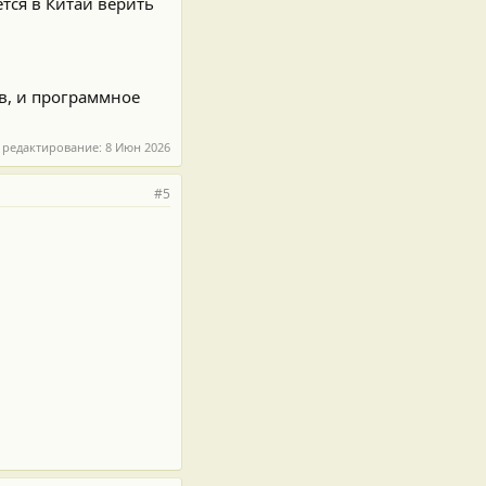
ется в Китай верить
рв, и программное
 редактирование:
8 Июн 2026
#5