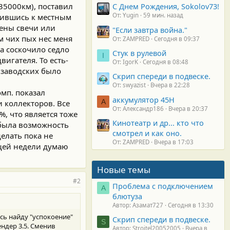
(35000км), поставил
С Днем Рождения, Sokolov73!
От: Yugin
59 мин. назад
атившись к местным
мены свечи или
"Если завтра война."
км чих пых нес меня
От: ZAMPRED
Сегодня в 09:37
ра соскочило седло
Стук в рулевой
I
игателя. То есть-
От: IgorK
Сегодня в 08:48
ы заводских было
Скрип спереди в подвеске.
От: swyazist
Вчера в 22:28
мп. показал
аккумулятор 45H
А
 коллекторов. Все
От: Александр186
Вчера в 20:37
%, что является тоже
Кинотеатр и др... кто что
 была возможность
смотрел и как оно.
делать пока не
От: ZAMPRED
Вчера в 17:03
ющей недели думаю
Новые темы
#2
Проблема с подключением
А
блютуза
Автор: Азамат727
Сегодня в 13:30
сь найду "успокоение"
Скрип спереди в подвеске.
S
ендер 3.5. Сменив
Автор: Stroitel20052005
Вчера в