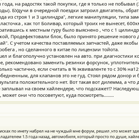
л года, на радостях такой покупки, где я только не побывал 
ходы). БУдучи в очередной поездки затроил двигатель, обр
да из строя 1 и 3 цилиндра", легкие манипуляции, типа за
 ласточка , как тот Боливар, который троих не вынесет, 600
братившись к местным гуру было выяснено , что с 1 цилинд
дкой, Продефектовали блок, было принято решение нового дв
ай". С учетом качества поставляемых запчастей, даже якоб
обега , но сделанного в китае по лицензии тойота.
ел и благополучно установлен на авто. при диагностики ко
е, рекомендовано заменить резинки форсунок, уплотнители
лько частично, если считать в % эквиваленте то с 30% на12
 обедненным, для клапанов это не гуд. Стоял рядом донор и
зультата положительного нет. Вот такая вот дилемма, а что 
е заплывал на своем хайлендере, что подскажет!? Наследу
 может они что посоветуют, куда посмотреть........
исках по инету набрел на не чуждый мне форум, решил ,что может зде
обладателем 1.5 года назад, автомобиля, который просто по душе, хайл