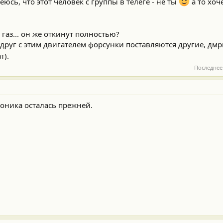
еюсь, что этот человек с группы в телеге - не ты
а то хоч
 газ... он же откинут полностью?
вдруг с этим двигателем форсунки поставляются другие, дм
т).
Последнее
роника осталась прежней.