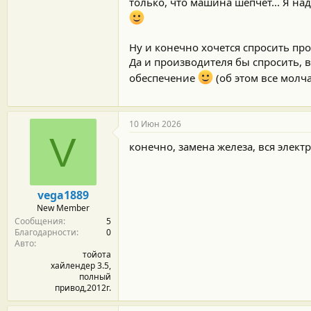
только, что машина шепчет... Я над
Ну и конечно хочется спросить про
Да и производителя бы спросить, 
обеспечение
(об этом все молча
10 Июн 2026
V
конечно, замена железа, вся элект
vega1889
New Member
Сообщения
5
Благодарности
0
Авто
тойота
хайлендер 3.5,
полный
привод,2012г.