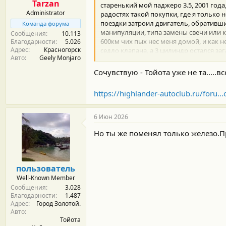
Tarzan
старенький мой паджеро 3.5, 2001 года, 
Administrator
радостях такой покупки, где я только 
поездки затроил двигатель, обративши
Команда форума
манипуляции, типа замены свечи или ка
Сообщения
10.113
600км чих пых нес меня домой, и как н
Благодарности
5.026
Адрес
Красногорск
седло клапана, а 3 цилиндр остался за
Авто
Geely Monjaro
-контрактный, -новый "китай". С учет
без пробега , но сделанного в китае по
Сочувствую - Тойота уже не та....
Подождав 3 месяца двигатель пришел и
3 цилиндре, рекомендовано заменить 
https://highlander-autoclub.ru/for
частично, если считать в % эквивалент
клапанов это не гуд. Стоял рядом дон
такая вот дилемма, а что делать пока 
6 Июн 2026
Наследующей недели думаю гнать его на
Но ты же поменял только железо.П
пользователь
Well-Known Member
Сообщения
3.028
Благодарности
1.487
Адрес
Город Золотой.
Авто
Тойота