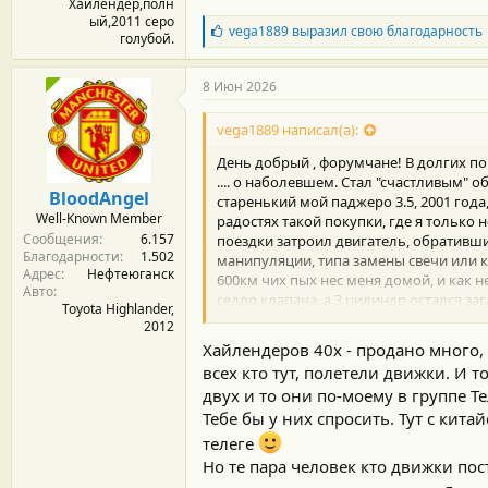
Хайлендер,полн
ый,2011 серо
Б
vega1889
выразил свою благодарность
голубой.
л
а
г
8 Июн 2026
о
д
vega1889 написал(а):
а
р
День добрый , форумчане! В долгих по
н
.... о наболевшем. Стал "счастливым" 
о
BloodAngel
старенький мой паджеро 3.5, 2001 года, 
с
Well-Known Member
радостях такой покупки, где я только 
т
Сообщения
6.157
и
поездки затроил двигатель, обративши
Благодарности
1.502
:
манипуляции, типа замены свечи или ка
Адрес
Нефтеюганск
600км чих пых нес меня домой, и как н
Авто
седло клапана, а 3 цилиндр остался за
Toyota Highlander,
-контрактный, -новый "китай". С учет
2012
без пробега , но сделанного в китае по
Хайлендеров 40х - продано много,
Подождав 3 месяца двигатель пришел и
всех кто тут, полетели движки. И 
3 цилиндре, рекомендовано заменить 
двух и то они по-моему в группе Т
частично, если считать в % эквивалент
Тебе бы у них спросить. Тут с кит
клапанов это не гуд. Стоял рядом дон
такая вот дилемма, а что делать пока 
телеге
Наследующей недели думаю гнать его на
Но те пара человек кто движки по