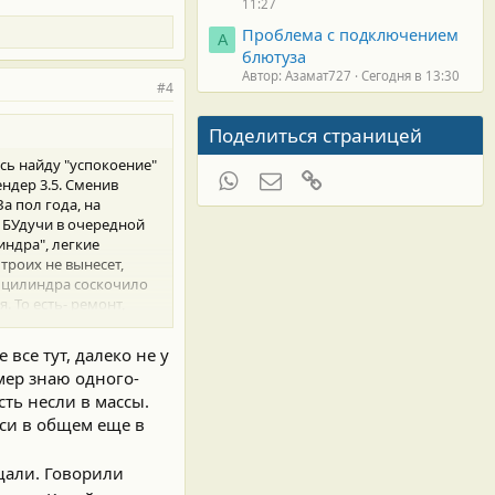
11:27
Проблема с подключением
А
блютуза
Автор: Азамат727
Сегодня в 13:30
#4
Поделиться страницей
сь найду "успокоение"
WhatsApp
Электронная почта
Ссылка
ендер 3.5. Сменив
За пол года, на
. БУдучи в очередной
индра", легкие
троих не вынесет,
1 цилиндра соскочило
 То есть- ремонт,
ято решение нового двс
 все тут, далеко не у
бедненную смесь в 1 и
мер знаю одного-
роблема ушла только
сть несли в массы.
 обедненным, для
оси в общем еще в
ожительного нет. Вот
что подскажет!?
....
бщали. Говорили