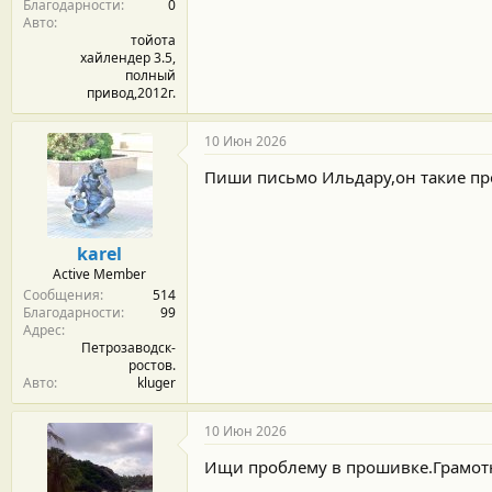
Благодарности
0
Авто
тойота
хайлендер 3.5,
полный
привод,2012г.
10 Июн 2026
Пиши письмо Ильдару,он такие пр
karel
Active Member
Сообщения
514
Благодарности
99
Адрес
Петрозаводск-
ростов.
Авто
kluger
10 Июн 2026
Ищи проблему в прошивке.Грамот