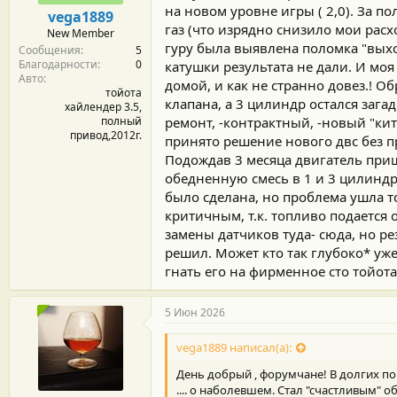
м
а
на новом уровне игры ( 2,0). За по
vega1889
ы
л
газ (что изрядно снизило мои рас
New Member
а
гуру была выявлена поломка "выхо
Сообщения
5
Благодарности
0
катушки результата не дали. И моя
Авто
домой, и как не странно довез.! О
тойота
клапана, а 3 цилиндр остался зага
хайлендер 3.5,
полный
ремонт, -контрактный, -новый "кит
привод,2012г.
принято решение нового двс без пр
Подождав 3 месяца двигатель приш
обедненную смесь в 1 и 3 цилиндр
было сделана, но проблема ушла то
критичным, т.к. топливо подается
замены датчиков туда- сюда, но ре
решил. Может кто так глубоко* уж
гнать его на фирменное сто тойота,
5 Июн 2026
vega1889 написал(а):
День добрый , форумчане! В долгих по
.... о наболевшем. Стал "счастливым" 