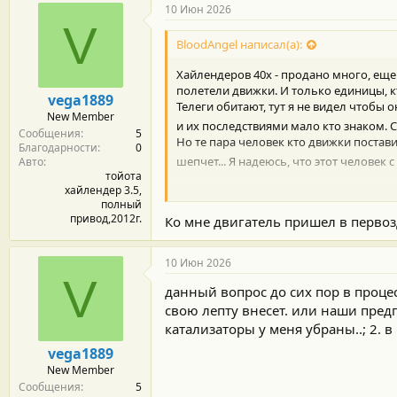
10 Июн 2026
V
BloodAngel написал(а):
Хайлендеров 40х - продано много, ещ
полетели движки. И только единицы, к
vega1889
Телеги обитают, тут я не видел чтобы 
New Member
и их последствиями мало кто знаком. 
Сообщения
5
Но те пара человек кто движки постав
Благодарности
0
шепчет... Я надеюсь, что этот человек с
Авто
тойота
хайлендер 3.5,
Ну и конечно хочется спросить про газ
полный
Да и производителя бы спросить, вдру
привод,2012г.
Ко мне двигатель пришел в первоз
(об этом все молчат).
10 Июн 2026
V
данный вопрос до сих пор в проц
свою лепту внесет. или наши предпо
катализаторы у меня убраны..; 2. 
vega1889
New Member
Сообщения
5