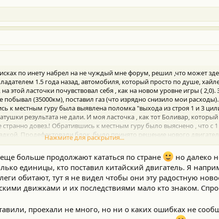
исках по инету набрел на не чуждый мне форум, решил ,что может зде
обладателем 1.5 года назад, автомобиля, который просто по душе, хайл
на этой ласточки почувствовал себя , как на новом уровне игры ( 2,0). 
не побывал (35000км), поставил газ (что изрядно снизило мои расходы)
сь к местным гуру была выявлена поломка "выхода из строя 1 и 3 цил
тушки результата не дали. И моя ласточка , как тот Боливар, который 
е странно довез.! Обратившись к местным гуру было выяснено , что с 
гадкой, Продефектовали блок, было принято решение нового двигателя.
Нажмите для раскрытия...
ом качества поставляемых запчастей, даже якобы заводских было прин
 лицензии тойота.
 еще больше продолжают кататься по стране
но далеко не
 благополучно установлен на авто. при диагностики комп. показал о
только единицы, кто поставил китайский двигатель. Я напри
резинки форсунок, уплотнители коллекторов. Все было сделана, но п
елеги обитают, тут я не видел чтобы они эту радостную ново
е то с 30% на12%, что является тоже критичным, т.к. топливо подается
айскими движками и их последствиями мало кто знаком. Спр
ор и была возможность замены датчиков туда- сюда, но результата пол
не решил. Может кто так глубоко* уже заплывал на своем хайлендере, 
 фирменное сто тойота, может они что посоветуют, куда посмотреть....
ставили, проехали не много, но ни о каких ошибках не соо