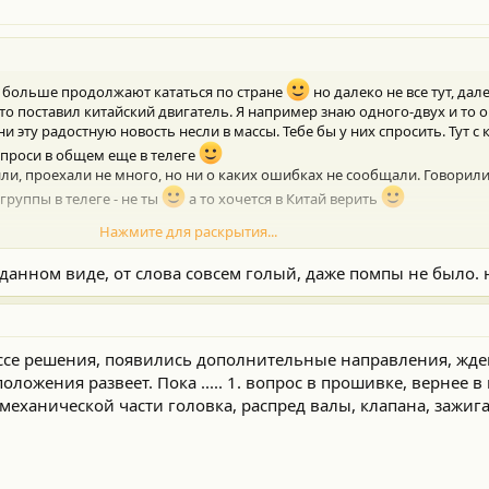
е больше продолжают кататься по стране
но далеко не все тут, дале
то поставил китайский двигатель. Я например знаю одного-двух и то 
они эту радостную новость несли в массы. Тебе бы у них спросить. Тут 
Спроси в общем еще в телеге
или, проехали не много, но ни о каких ошибках не сообщали. Говорил
 группы в телеге - не ты
а то хочется в Китай верить
Нажмите для раскрытия...
... он же откинут полностью?
г с этим двигателем форсунки поставляются другие, дмрв, и програм
данном виде, от слова совсем голый, даже помпы не было. 
ессе решения, появились дополнительные направления, жде
ложения развеет. Пока ..... 1. вопрос в прошивке, вернее в 
в механической части головка, распред валы, клапана, зажиг