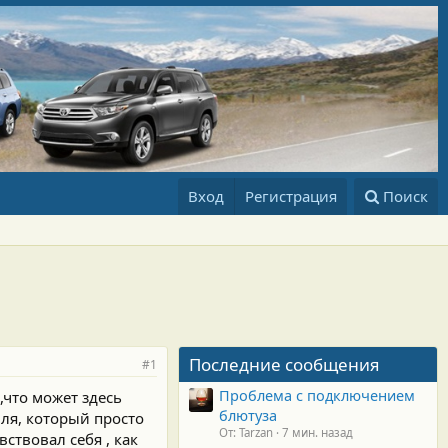
Вход
Регистрация
Поиск
Последние сообщения
#1
Проблема с подключением
,что может здесь
блютуза
иля, который просто
От: Tarzan
7 мин. назад
ствовал себя , как