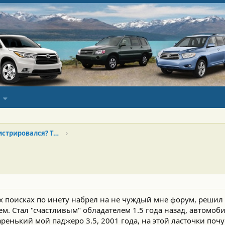
Новенький? Только зарегистрировался? Тебе сюда!
х поисках по инету набрел на не чуждый мне форум, решил 
шем. Стал "счастливым" обладателем 1.5 года назад, автомоб
аренький мой паджеро 3.5, 2001 года, на этой ласточки почув