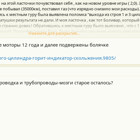
на этой ласточки почувствовал себя , как на новом уровне игры ( 2,0). 
не побывал (35000км), поставил газ (что изрядно снизило мои расходы)
сь к местным гуру была выявлена поломка "выхода из строя 1 и 3 цил
тушки результата не дали. И моя ласточка , как тот Боливар, который 
е странно довез.! Обратившись к местным гуру было выяснено , что с 
гадкой, Продефектовали блок, было принято решение нового двигателя.
Нажмите для раскрытия...
ом качества поставляемых запчастей, даже якобы заводских было прин
 лицензии тойота.
.все моторы 12 года и далее подвержены болячке
 благополучно установлен на авто. при диагностики комп. показал о
резинки форсунок, уплотнители коллекторов. Все было сделана, но п
u...ого-цилиндра-горит-индикатор-скольжения.9805/
е то с 30% на12%, что является тоже критичным, т.к. топливо подается
ор и была возможность замены датчиков туда- сюда, но результата пол
не решил. Может кто так глубоко* уже заплывал на своем хайлендере, 
 фирменное сто тойота, может они что посоветуют, куда посмотреть....
роводка и трубопроводы-мозги старое осталось?