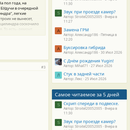
За пол года, на
11:30
. БУдучи в очередной
Звук при проезде камер?
индра", легкие
S
Автор: Stroitel20052005
Вчера в
троих не вынесет,
11:27
1 цилиндра соскочило
 То есть- ремонт,
Замена ГРМ
А
ято решение нового двс
Автор: Александр186
Пятница в
12:20
бедненную смесь в 1 и
Буксировка гибрида
А
роблема ушла только
Автор: Александр186
30 Июл 2026
 обедненным, для
С Днём рождения Yugin!
ожительного нет. Вот
что подскажет!?
Автор: Mihail71
27 Июл 2026
#3
....
Стук в задней части
Л
Автор: Лекс
25 Июл 2026
Самое читаемое за 5 дней
Скрип спереди в подвеске.
S
Автор: Stroitel20052005
Вчера в
11:30
Звук при проезде камер?
S
Автор: Stroitel20052005
Вчера в