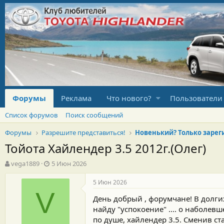
Форумы
Реклама
Что нового?
Пользователи
Список форумов
Поиск сообщений
Форумы
Разрешите представиться!
Тойота Хайлендер 3.5 2012г.(Олег)
А
Д
vega1889
5 Июн 2026
в
а
т
т
5 Июн 2026
о
а
V
День добрый , форумчане! В долги
р
н
т
а
найду "успокоение" .... о наболев
е
ч
по душе, хайлендер 3.5. Сменив ст