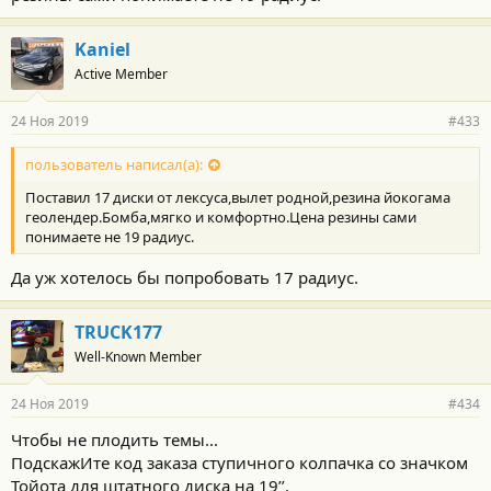
Kaniel
Active Member
24 Ноя 2019
#433
пользователь написал(а):
Поставил 17 диски от лексуса,вылет родной,резина йокогама
геолендер.Бомба,мягко и комфортно.Цена резины сами
понимаете не 19 радиус.
Да уж хотелось бы попробовать 17 радиус.
TRUCK177
Well-Known Member
24 Ноя 2019
#434
Чтобы не плодить темы...
ПодскажИте код заказа ступичного колпачка со значком
Тойота для штатного диска на 19’’.