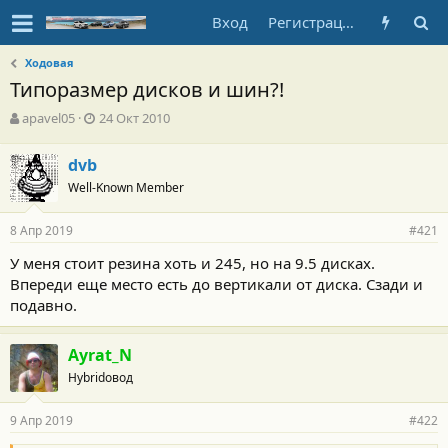
Вход
Регистрация
Ходовая
Типоразмер дисков и шин?!
А
Д
apavel05
24 Окт 2010
в
а
т
т
dvb
о
а
Well-Known Member
р
н
т
а
е
ч
8 Апр 2019
#421
м
а
ы
л
У меня стоит резина хоть и 245, но на 9.5 дисках.
а
Впереди еще место есть до вертикали от диска. Сзади и
подавно.
Ayrat_N
Hybridовод
9 Апр 2019
#422