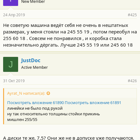
New Member
24 Апр 2019
#425
Не советую машина ведёт себя не очень в нештатных
размерах, у меня стояли на 245 55 19 , потом переобул на
255 60 18 . Совсем не понравился , и коробка стала
незначительно дёргать. Лучше 245 55 19 или 245 60 18
JustDoc
J
Active Member
31 Окт 2019
#426
Ayrat_N написал(а):
Посмотреть вложение 61890
Посмотреть вложение 61891
линейки не было под рукой
ну так относительно толщины стойки прикинь
мишлен 255/55
А диски те же, 7,5? Они же не в допуске уже получаются.