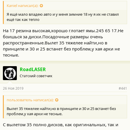
Kaniel написал(а):
Я ещё мало владею авто и у меня зимние 18 ну я их не ставил
ещё так как тепло
На 17 резина высокая,хорошо глотает ямы.245 65 17.Не
боишься за диски.Посадочные размеры очень
распространенные.Вылет 35 тяжелее найти,но в
принципе и 30 и 25 встанет без проблем,у хая арки не
тесные.
RoadLASER
Статский советчик
26 Ноя 2019
#441
пользователь написал(а):
Вылет 35 тяжелее найти,но в принципе и 30 и 25 встанет без
проблем,у хая арки не тесные.
С вылетом 35 полно дисков, как оригинальных, так и