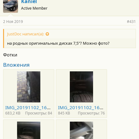
Kaniel
Active Member
2 Ноя 2019
#431
JustDoc написал(а):
на родных оригинальных дисках 7,5"? Можно фото?
Фотки
Вложения
IMG_20191102_161721.jpg
IMG_20191102_161701.jpg
683,2 KB
Просмотры: 84
845 KB
Просмотры: 76