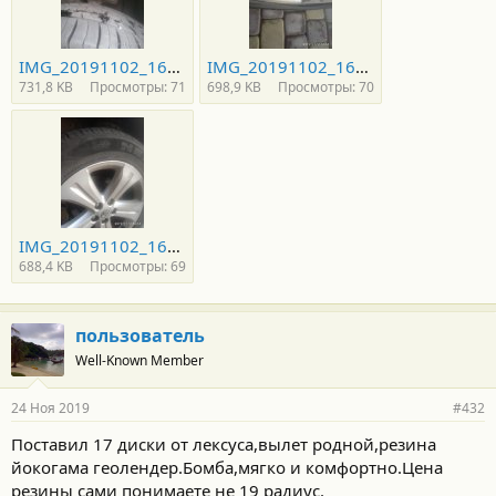
IMG_20191102_161640.jpg
IMG_20191102_161635.jpg
731,8 KB
Просмотры: 71
698,9 KB
Просмотры: 70
IMG_20191102_161622.jpg
688,4 KB
Просмотры: 69
пользователь
Well-Known Member
24 Ноя 2019
#432
Поставил 17 диски от лексуса,вылет родной,резина
йокогама геолендер.Бомба,мягко и комфортно.Цена
резины сами понимаете не 19 радиус.