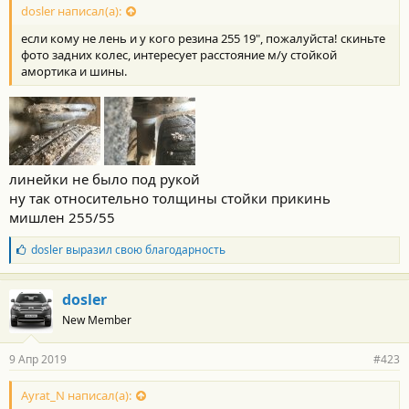
dosler написал(а):
если кому не лень и у кого резина 255 19", пожалуйста! скиньте
фото задних колес, интересует расстояние м/у стойкой
амортика и шины.
линейки не было под рукой
ну так относительно толщины стойки прикинь
мишлен 255/55
Б
dosler
выразил свою благодарность
л
а
г
dosler
о
New Member
д
а
р
9 Апр 2019
#423
н
о
с
Ayrat_N написал(а):