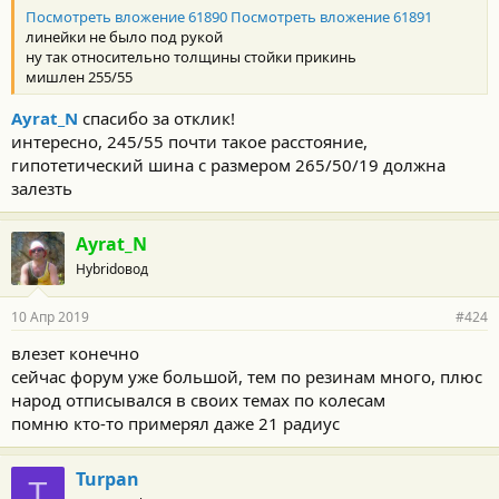
т
Посмотреть вложение 61890
Посмотреть вложение 61891
и
:
линейки не было под рукой
ну так относительно толщины стойки прикинь
мишлен 255/55
Ayrat_N
спасибо за отклик!
интересно, 245/55 почти такое расстояние,
гипотетический шина с размером 265/50/19 должна
залезть
Ayrat_N
Hybridовод
10 Апр 2019
#424
влезет конечно
сейчас форум уже большой, тем по резинам много, плюс
народ отписывался в своих темах по колесам
помню кто-то примерял даже 21 радиус
Turpan
T