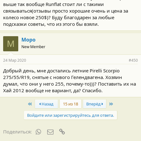
выше так вообще Runflat стоит ли с такими
связываться(отзывы просто хорошие очень и цена за
колесо новое 250$)? Буду благодарен за любые
подсказки советы, что из этого бы взяли.
Моро
М
New Member
24 Мар 2020
#450
Добрый день, мне достались летние Pirelli Scorpio
275/55/R19, снятые с нового Гелендвагена. Хозяин
думал, что они у него 255, почему-то)))? Поставить их на
Хай 2012 вообще не вариант, да? Спасибо.
First
Last
Назад
15 из 18
Вперёд
Войдите или зарегистрируйтесь для ответа.
WhatsApp
Электронная почта
Ссылка
Поделиться: