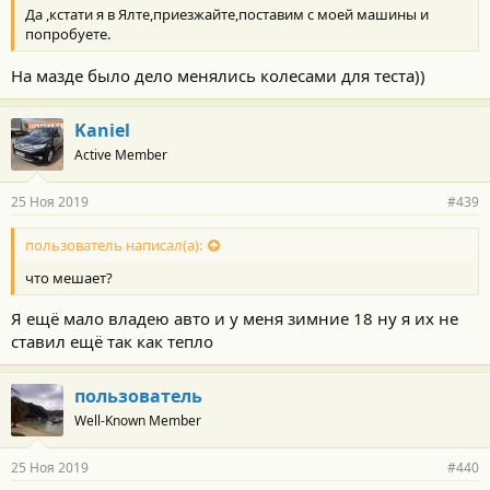
Да ,кстати я в Ялте,приезжайте,поставим с моей машины и
попробуете.
На мазде было дело менялись колесами для теста))
Kaniel
Active Member
25 Ноя 2019
#439
пользователь написал(а):
что мешает?
Я ещё мало владею авто и у меня зимние 18 ну я их не
ставил ещё так как тепло
пользователь
Well-Known Member
25 Ноя 2019
#440