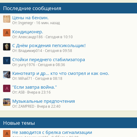
Последние сообщения
Цены на бензин.
От: Ingenegr
16 мин. назад
Кондиционер.
А
От: Александр186
Сегодня в 10:10
С Днём рождения пепсикольщик!
От: Владимир014
Сегодня в 09:58
Стойки переднего стабилизатора
Y
От: yuriy1976
Сегодня в 08:36
Кинотеатр и др... кто что смотрел и как оно.
От: Mihail71
Сегодня в 08:18
"Если завтра война."
A
От: ASB
Вчера в 23:16
Музыкальные предпочтения
От: ZAMPRED
Вчера в 22:40
Новые темы
Не заводится с брелка сигнализации
А