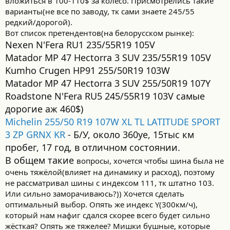
вложиться в 100-110$ за колесо. Присмотрелись такие
варианты(не все по заводу, тк сами знаете 245/55
редкий/дорогой).
Вот список претендентов(на белорусском рынке):
Nexen N'Fera RU1 235/55R19 105V
Matador MP 47 Hectorra 3 SUV 235/55R19 105V
Kumho Crugen HP91 255/50R19 103W
Matador MP 47 Hectorra 3 SUV 255/50R19 107Y
Roadstone N'Fera RU5 245/55R19 103V самые
дорогие аж 460$)
Michelin 255/50 R19 107W XL TL LATITUDE SPORT
3 ZP GRNX KR
- Б/У, около 360уе, 15тыс км
пробег, 17 год, в отличном состоянии.
В общем такие
вопросы, хочется чтобы шина была не
очень тяжёлой(влияет на динамику и расход), поэтому
не рассматривал шины с индексом 111, тк штатно 103.
Или сильно заморачиваюсь?)) Хочется сделать
оптимальный выбор. Опять же индекс Y(300км/ч),
который нам нафиг сдался скорее всего будет сильно
жёсткая? Опять же тяжелее? Мишки бушные, которые