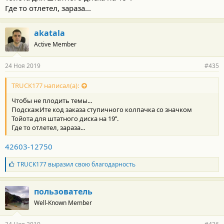
Где то отлетел, зараза...
akatala
Active Member
24 Ноя 2019
#435
TRUCK177 написал(а):
Чтобы не плодить темы...
ПодскажИте код заказа ступичного колпачка со значком
Тойота для штатного диска на 19’’.
Где то отлетел, зараза...
42603-12750
Б
TRUCK177
выразил свою благодарность
л
а
г
пользователь
о
Well-Known Member
д
а
р