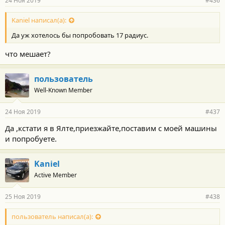
24 Ноя 2019
#436
н
о
с
Kaniel написал(а):
т
Да уж хотелось бы попробовать 17 радиус.
и
:
что мешает?
пользователь
Well-Known Member
24 Ноя 2019
#437
Да ,кстати я в Ялте,приезжайте,поставим с моей машины
и попробуете.
Kaniel
Active Member
25 Ноя 2019
#438
пользователь написал(а):