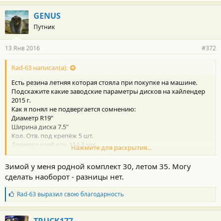
GENUS
Путник
13 Янв 2016
#372
Rad-63 написал(а):
Есть резина летняя которая стояла при покупке на машине.
Подскажите какие заводские параметры дисков на хайлендер
2015 г.
Как я понял не подвергается сомнению:
Диаметр R19"
Ширина диска 7.5"
Кол. Отв. под крепёж 5 шт.
Диаметр осей отв. 114.3 мм
Нажмите для раскрытия...
Диаметр посадочный 60.1 мм
А вот с вылетом все-таки 30 или 35 мм?
Зимой у меня родной комплект 30, летом 35. Могу
сделать наоборот - разницы нет.
Б
Rad-63
выразил свою благодарность
л
а
г
TRUCK177