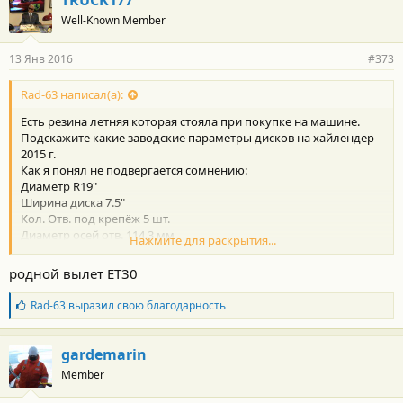
о
Well-Known Member
д
а
р
13 Янв 2016
#373
н
о
с
Rad-63 написал(а):
т
Есть резина летняя которая стояла при покупке на машине.
и
:
Подскажите какие заводские параметры дисков на хайлендер
2015 г.
Как я понял не подвергается сомнению:
Диаметр R19"
Ширина диска 7.5"
Кол. Отв. под крепёж 5 шт.
Диаметр осей отв. 114.3 мм
Нажмите для раскрытия...
Диаметр посадочный 60.1 мм
А вот с вылетом все-таки 30 или 35 мм?
родной вылет ET30
Б
Rad-63
выразил свою благодарность
л
а
г
gardemarin
о
Member
д
а