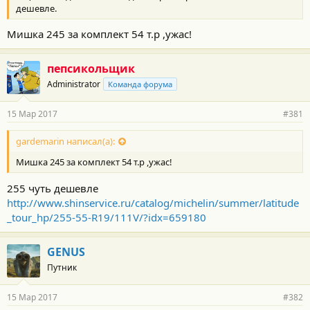
дешевле.
Мишка 245 за комплект 54 т.р ,ужас!
пепсикольщик
Administrator
Команда форума
15 Мар 2017
#381
gardemarin написал(а):
Мишка 245 за комплект 54 т.р ,ужас!
255 чуть дешевле
http://www.shinservice.ru/catalog/michelin/summer/latitude
_tour_hp/255-55-R19/111V/?idx=659180
GENUS
Путник
15 Мар 2017
#382