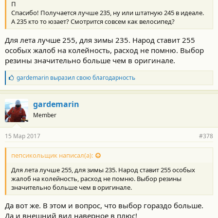
П
Спасибо! Получается лучше 235, ну или штатную 245 в идеале.
А 235 кто то юзает? Смотрится совсем как велосипед?
Для лета лучше 255, для зимы 235. Народ ставит 255
особых жалоб на колейность, расход не помню. Выбор
резины значительно больше чем в оригинале.
Б
gardemarin
выразил свою благодарность
л
а
г
gardemarin
о
Member
д
а
р
15 Мар 2017
#378
н
о
с
пепсикольщик написал(а):
т
Для лета лучше 255, для зимы 235. Народ ставит 255 особых
и
:
жалоб на колейность, расход не помню. Выбор резины
значительно больше чем в оригинале.
Да вот же. В этом и вопрос, что выбор гораздо больше.
Да и внешний вид наверное в плюс!