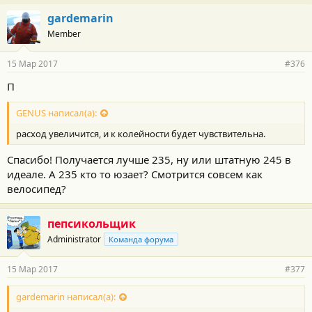
а
г
gardemarin
о
Member
д
а
р
15 Мар 2017
#376
н
о
П
с
т
GENUS написал(а):
и
:
расход увеличится, и к колейности будет чувствительна.
Спасибо! Получается лучше 235, ну или штатную 245 в
идеале. А 235 кто то юзает? Смотрится совсем как
велосипед?
пепсикольщик
Administrator
Команда форума
15 Мар 2017
#377
gardemarin написал(а):