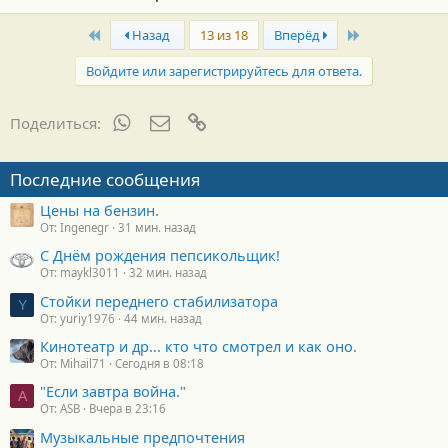
First
Last
Назад
13 из 18
Вперёд
Войдите или зарегистрируйтесь для ответа.
WhatsApp
Электронная почта
Ссылка
Поделиться:
Последние сообщения
Цены на бензин.
От: Ingenegr
31 мин. назад
С Днём рождения пепсикольщик!
От: maykl3011
32 мин. назад
Стойки переднего стабилизатора
Y
От: yuriy1976
44 мин. назад
Кинотеатр и др... кто что смотрел и как оно.
От: Mihail71
Сегодня в 08:18
"Если завтра война."
A
От: ASB
Вчера в 23:16
Музыкальные предпочтения