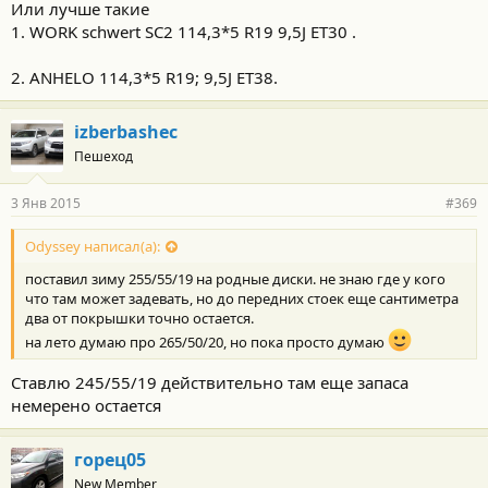
Или лучше такие
1. WORK schwert SC2 114,3*5 R19 9,5J ET30 .
2. ANHELO 114,3*5 R19; 9,5J ET38.
izberbashec
Пешеход
3 Янв 2015
#369
Odyssey написал(а):
поставил зиму 255/55/19 на родные диски. не знаю где у кого
что там может задевать, но до передних стоек еще сантиметра
два от покрышки точно остается.
на лето думаю про 265/50/20, но пока просто думаю
Ставлю 245/55/19 действительно там еще запаса
немерено остается
горец05
New Member