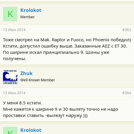
Krolokot
K
Member
13 Июн 2014
#363
Тоже смотрел на Mak. Raptor и Fuoco, но Phoenix победил)
Кстати, допустил ошибку выше. Заказанные AEZ с ET 30.
По ширине искал принципиально 9. Шины уже
получены.
Zhuk
Well-Known Member
13 Июн 2014
#364
У меня 8.5 кстати.
Мне кажется к ширине 9 и 30 вылету точно не надо
проставки ставить -вылезут наружу )))
Krolokot