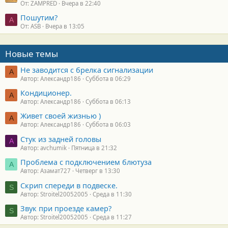
От: ZAMPRED
Вчера в 22:40
Пошутим?
A
От: ASB
Вчера в 13:05
Новые темы
Не заводится с брелка сигнализации
А
Автор: Александр186
Суббота в 06:29
Кондиционер.
А
Автор: Александр186
Суббота в 06:13
Живет своей жизнью )
А
Автор: Александр186
Суббота в 06:03
Стук из задней головы
A
Автор: avchumik
Пятница в 21:32
Проблема с подключением блютуза
А
Автор: Азамат727
Четверг в 13:30
Скрип спереди в подвеске.
S
Автор: Stroitel20052005
Среда в 11:30
Звук при проезде камер?
S
Автор: Stroitel20052005
Среда в 11:27