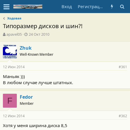
Вход
Регистрация
Ходовая
Типоразмер дисков и шин?!
А
Д
apavel05
24 Окт 2010
в
а
т
т
Zhuk
о
а
Well-Known Member
р
н
т
а
е
ч
12 Июн 2014
#361
м
а
ы
л
Маньяк )))
а
В любом случае лучше штатных.
Fedor
F
Member
12 Июн 2014
#362
Хотя у меня ширина диска 8,5