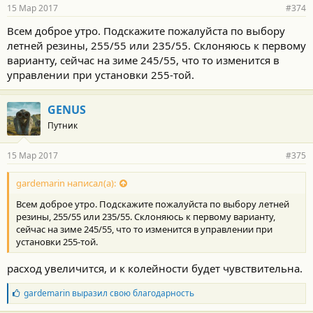
р
15 Мар 2017
#374
н
о
Всем доброе утро. Подскажите пожалуйста по выбору
с
летней резины, 255/55 или 235/55. Склоняюсь к первому
т
и
варианту, сейчас на зиме 245/55, что то изменится в
:
управлении при установки 255-той.
GENUS
Путник
15 Мар 2017
#375
gardemarin написал(а):
Всем доброе утро. Подскажите пожалуйста по выбору летней
резины, 255/55 или 235/55. Склоняюсь к первому варианту,
сейчас на зиме 245/55, что то изменится в управлении при
установки 255-той.
расход увеличится, и к колейности будет чувствительна.
Б
gardemarin
выразил свою благодарность
л