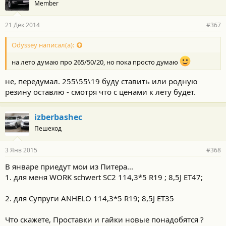
Member
21 Дек 2014
#367
Odyssey написал(а):
на лето думаю про 265/50/20, но пока просто думаю
не, передумал. 255\55\19 буду ставить или родную
резину оставлю - смотря что с ценами к лету будет.
izberbashec
Пешеход
3 Янв 2015
#368
В январе приедут мои из Питера...
1. для меня WORK schwert SC2 114,3*5 R19 ; 8,5J ET47;
2. для Супруги ANHELO 114,3*5 R19; 8,5J ЕТ35
Что скажете, Проставки и гайки новые понадобятся ?