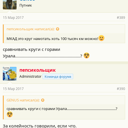
Путник
15 Мар 2017
#389
пепсикольщик написал(а):
МКАД это круг намотать хоть 100 тысяч км можно!
сравнивать круги с горами
Урала.........................................................?
пепсикольщик
Administrator
Команда форума
15 Мар 2017
#390
GENUS написал(а):
сравнивать круги с горами Урала.........................................................?
За колейность говорили, если что.