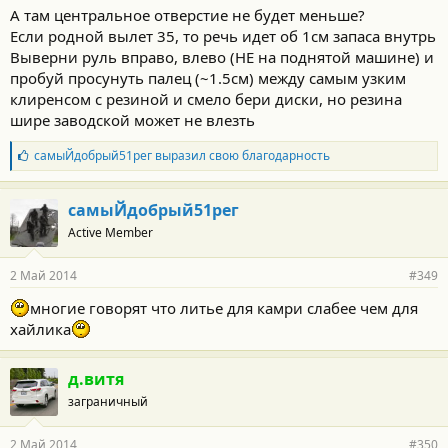
А там центральное отверстие не будет меньше?
Если родной вылет 35, то речь идет об 1см запаса внутрь
Выверни руль вправо, влево (НЕ на поднятой машине) и
пробуй просунуть палец (~1.5см) между самым узким
клиренсом с резиной и смело бери диски, но резина
шире заводской может не влезть
Б
самыЙдобрый51рег
выразил свою благодарность
л
а
г
самыЙдобрый51рег
о
Active Member
д
а
р
2 Май 2014
#349
н
о
многие говорят что литье для камри слабее чем для
с
хайлика
т
и
:
д.витя
заграничный
2 Май 2014
#350