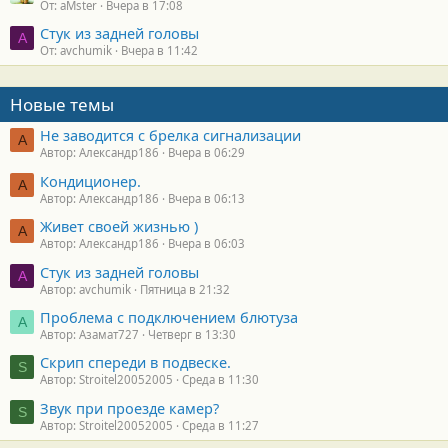
От: aMster
Вчера в 17:08
Стук из задней головы
A
От: avchumik
Вчера в 11:42
Новые темы
Не заводится с брелка сигнализации
А
Автор: Александр186
Вчера в 06:29
Кондиционер.
А
Автор: Александр186
Вчера в 06:13
Живет своей жизнью )
А
Автор: Александр186
Вчера в 06:03
Стук из задней головы
A
Автор: avchumik
Пятница в 21:32
Проблема с подключением блютуза
А
Автор: Азамат727
Четверг в 13:30
Скрип спереди в подвеске.
S
Автор: Stroitel20052005
Среда в 11:30
Звук при проезде камер?
S
Автор: Stroitel20052005
Среда в 11:27