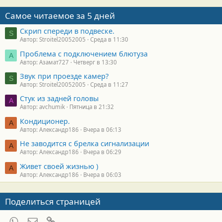
Самое читаемое за 5 дней
Скрип спереди в подвеске.
S
Автор: Stroitel20052005
Среда в 11:30
Проблема с подключением блютуза
А
Автор: Азамат727
Четверг в 13:30
Звук при проезде камер?
S
Автор: Stroitel20052005
Среда в 11:27
Стук из задней головы
A
Автор: avchumik
Пятница в 21:32
Кондиционер.
А
Автор: Александр186
Вчера в 06:13
Не заводится с брелка сигнализации
А
Автор: Александр186
Вчера в 06:29
Живет своей жизнью )
А
Автор: Александр186
Вчера в 06:03
Поделиться страницей
WhatsApp
Электронная почта
Ссылка