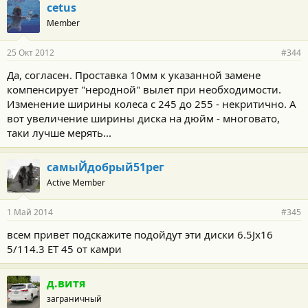
г
cetus
о
Member
д
а
р
25 Окт 2012
#344
н
о
Да, согласен. Проставка 10мм к указанной замене
с
компенсирует "неродной" вылет при необходимости.
т
и
Изменение ширины колеса с 245 до 255 - некритично. А
:
вот увеличение ширины диска на дюйм - многовато,
таки лучше мерять...
самыЙдобрый51рег
Active Member
1 Май 2014
#345
всем привет подскажите подойдут эти диски 6.5Jx16
5/114.3 ET 45 от камри
д.витя
заграничный