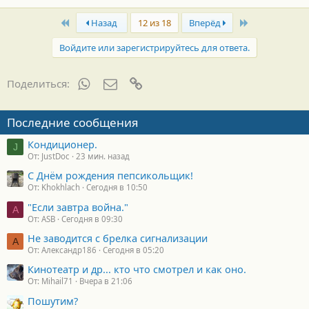
First
Last
Назад
12 из 18
Вперёд
Войдите или зарегистрируйтесь для ответа.
WhatsApp
Электронная почта
Ссылка
Поделиться:
Последние сообщения
Кондиционер.
J
От: JustDoc
23 мин. назад
С Днём рождения пепсикольщик!
От: Khokhlach
Сегодня в 10:50
"Если завтра война."
A
От: ASB
Сегодня в 09:30
Не заводится с брелка сигнализации
А
От: Александр186
Сегодня в 05:20
Кинотеатр и др... кто что смотрел и как оно.
От: Mihail71
Вчера в 21:06
Пошутим?