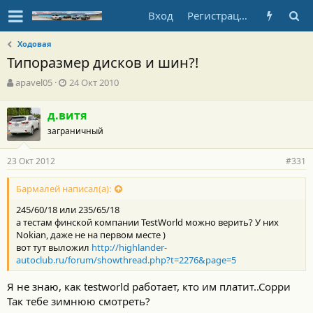
Вход
Регистрация
Ходовая
Типоразмер дисков и шин?!
А
Д
apavel05
24 Окт 2010
в
а
т
т
д.витя
о
а
заграничный
р
н
т
а
е
ч
23 Окт 2012
#331
м
а
ы
л
Бармалей написал(а):
а
245/60/18 или 235/65/18
а тестам финской компании TestWorld можно верить? У них
Nokian, даже не на первом месте )
вот тут выложил
http://highlander-
autoclub.ru/forum/showthread.php?t=2276&page=5
Я не знаю, как testworld работает, кто им платит..Сорри
Так тебе зимнюю смотреть?