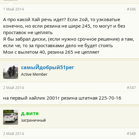
1 Май 2014
#346
А про какой Хай речь идет? Если 2ой, то узковатые
конечно, но если резина не шире 245, то могут и без
проставок не цеплять
Я бы забрал диски, (если нужно срочное решение) а там,
если че, то за проставками дело не будет стоять
Мои с вылетом 40, резина 265 не цепляет
самыЙдобрый51рег
Active Member
2 Май 2014
#347
на первый хайлик 2001г резина штатная 225-70-16
д.витя
заграничный
2 Май 2014
#348