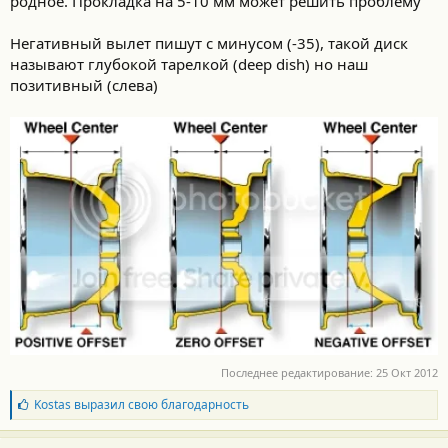
родное. Прокладка на 5-10 мм может решить проблему
Негативный вылет пишут с минусом (-35), такой диск
называют глубокой тарелкой (deep dish) но наш
позитивный (слева)
Последнее редактирование:
25 Окт 2012
Б
Kostas
выразил свою благодарность
л
а