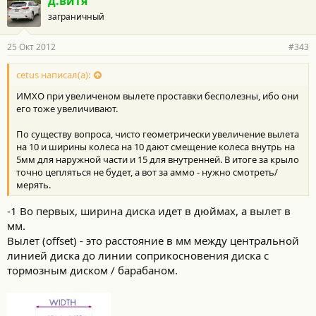
д.витя
заграничный
25 Окт 2012
#343
cetus написал(а):
ИМХО при увеличеном вылете проставки бесполезны, ибо они
его тоже увеличивают.
По существу вопроса, чисто геометрически увеличение вылета
на 10 и ширины колеса на 10 дают смещение колеса внутрь на
5мм для наружной части и 15 для внутренней. В итоге за крыло
точно цепляться не будет, а вот за аммо - нужно смотреть/
мерять.
-1 Во первых, ширина диска идет в дюймах, а вылет в
мм.
Вылет (offset) - это расстояние в мм между центральной
линией диска до линии соприкосновения диска с
тормозным диском / барабаном.