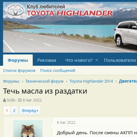
Форумы
Реклама
Что нового?
Пользователи
Список форумов
Поиск сообщений
Форумы
Технический форум
Toyota Highlander 2014
Двигате
Течь масла из раздатки
А
Д
Stille
8 Авг 2022
в
а
1
2
Вперёд
т
т
о
а
р
н
8 Авг 2022
т
а
Добрый день. После смены АКПП на
е
ч