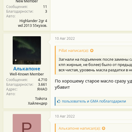
New Member
Сообщения
11
Благодарности
3
Авто
Highlander 2gr 4
wd 2013 55кузов.
10 Авг 2022
Pillat написал(а):
Загнали на подъемник после замены са
кпп жирные, не более) было от предыд
Алькапоне
вся чистая, уровень масла раздатки в 
Well-Known Member
Сообщения
4.710
По хорошему старое масло сразу уд
Благодарности
3.661
убавит
Адрес
ЯНАО
Авто
Тойота
Б
пользователь
и
GMA
поблагодарили
Хайлендер
л
а
г
10 Авг 2022
о
P
д
Алькапоне написал(а):
а