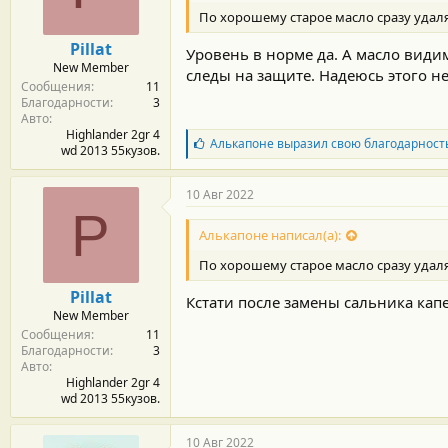
р
По хорошему старое масло сразу удаляе
н
о
Pillat
Уровень в норме да. А масло видим
с
New Member
т
следы на защите. Надеюсь этого не
Сообщения
11
и
Благодарности
3
:
Авто
Highlander 2gr 4
Б
Алькапоне
выразил свою благодарност
wd 2013 55кузов.
л
а
г
10 Авг 2022
о
P
д
Алькапоне написал(а):
а
р
По хорошему старое масло сразу удаляе
н
о
Pillat
Кстати после замены сальника кап
с
New Member
т
Сообщения
11
и
Благодарности
3
:
Авто
Highlander 2gr 4
wd 2013 55кузов.
10 Авг 2022