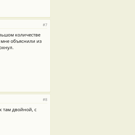
#7
ольшом количестве
к мне объяснили из
охнул.
#8
к там двойной, с