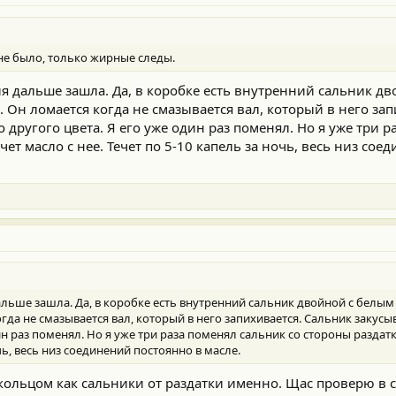
не было, только жирные следы.
ия дальше зашла. Да, в коробке есть внутренний сальник д
н ломается когда не смазывается вал, который в него зап
о другого цвета. Я его уже один раз поменял. Но я уже три 
чет масло с нее. Течет по 5-10 капель за ночь, весь низ со
дальше зашла. Да, в коробке есть внутренний сальник двойной с белы
а не смазывается вал, который в него запихивается. Сальник закусыв
ин раз поменял. Но я уже три раза поменял сальник со стороны раздатк
очь, весь низ соединений постоянно в масле.
кольцом как сальники от раздатки именно. Щас проверю в сх