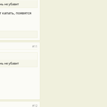
нь не убавит
 капать, появятся
#11
нь не убавит
#12