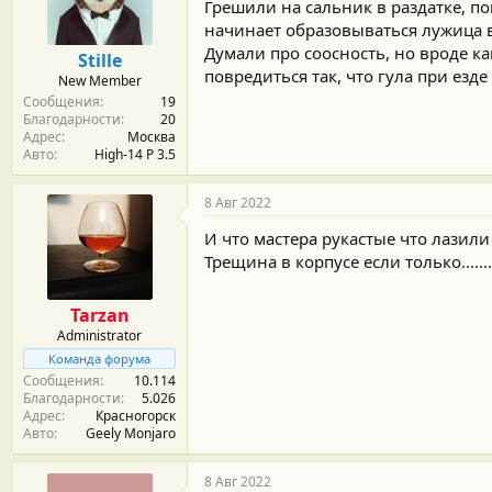
м
а
Грешили на сальник в раздатке, по
ы
л
начинает образовываться лужица в
а
Думали про соосность, но вроде к
Stille
повредиться так, что гула при езде 
New Member
Сообщения
19
Благодарности
20
Адрес
Москва
Авто
High-14 P 3.5
8 Авг 2022
И что мастера рукастые что лазили
Трещина в корпусе если только.......
Tarzan
Administrator
Команда форума
Сообщения
10.114
Благодарности
5.026
Адрес
Красногорск
Авто
Geely Monjaro
8 Авг 2022