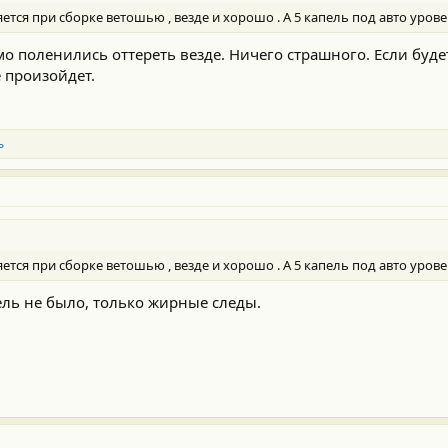
тся при сборке ветошью , везде и хорошо . А 5 капель под авто урове
о поленились оттереть везде. Ничего страшного. Если будет
 произойдет.
ь
тся при сборке ветошью , везде и хорошо . А 5 капель под авто урове
ель не было, только жирные следы.