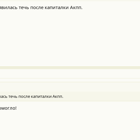
явилась течь после капиталки Акпп.
лась течь после капиталки Акпп.
омогло!