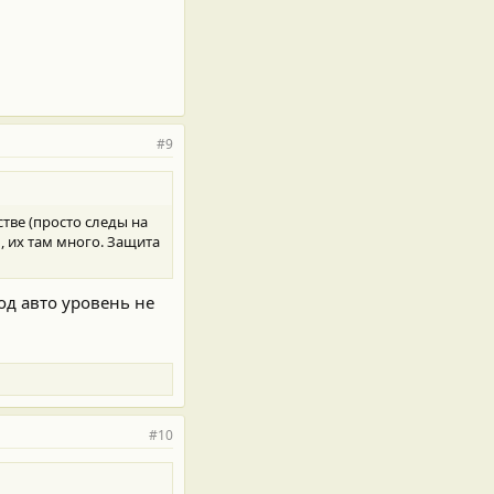
#9
тве (просто следы на
, их там много. Защита
од авто уровень не
#10