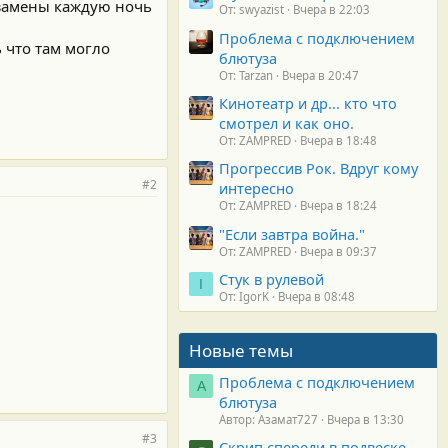
е замены каждую ночь
От: swyazist
Вчера в 22:03
Проблема с подключением
 что там могло
блютуза
От: Tarzan
Вчера в 20:47
Кинотеатр и др... кто что
смотрел и как оно.
От: ZAMPRED
Вчера в 18:48
Прогрессив Рок. Вдруг кому
#2
интересно
От: ZAMPRED
Вчера в 18:24
"Если завтра война."
От: ZAMPRED
Вчера в 09:37
Стук в рулевой
I
От: IgorK
Вчера в 08:48
Новые темы
Проблема с подключением
А
блютуза
Автор: Азамат727
Вчера в 13:30
#3
Скрип спереди в подвеске.