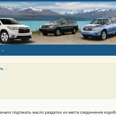
ль
чало подтекать масло раздатки из места соединения коробк