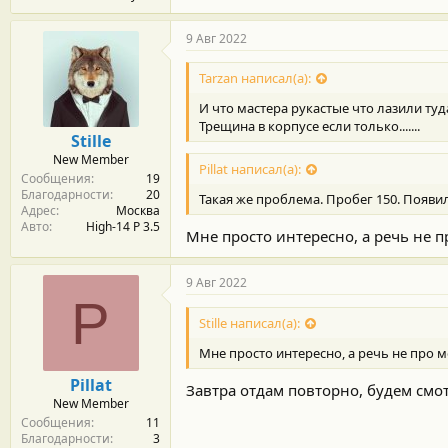
9 Авг 2022
Tarzan написал(а):
И что мастера рукастые что лазили туд
Трещина в корпусе если только.......
Stille
New Member
Pillat написал(а):
Сообщения
19
Благодарности
20
Такая же проблема. Пробег 150. Появи
Адрес
Москва
Авто
High-14 P 3.5
Мне просто интересно, а речь не 
9 Авг 2022
P
Stille написал(а):
Мне просто интересно, а речь не про 
Pillat
Завтра отдам повторно, будем смот
New Member
Сообщения
11
Благодарности
3