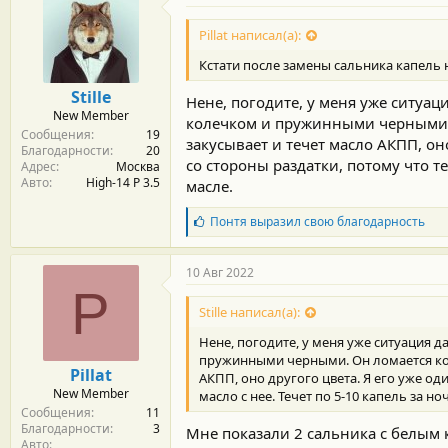
Pillat написал(а):
Кстати после замены сальника капель 
Stille
Нене, погодите, у меня уже ситуац
New Member
колечком и пружинными черными. О
Сообщения
19
закусывает и течет масло АКПП, он
Благодарности
20
со стороны раздатки, потому что те
Адрес
Москва
Авто
High-14 P 3.5
масле.
Б
Понтя
выразил свою благодарность
л
а
г
10 Авг 2022
о
P
д
Stille написал(а):
а
р
Нене, погодите, у меня уже ситуация 
н
пружинными черными. Он ломается когд
о
Pillat
АКПП, оно другого цвета. Я его уже од
с
New Member
масло с нее. Течет по 5-10 капель за н
т
Сообщения
11
и
Благодарности
3
:
Мне показали 2 сальника с белым 
Авто