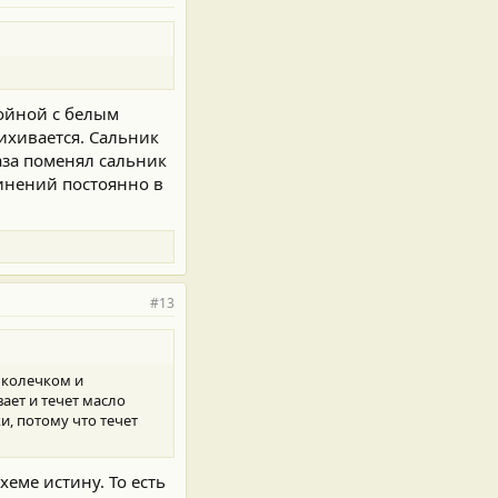
войной с белым
ихивается. Сальник
раза поменял сальник
единений постоянно в
#13
м колечком и
ает и течет масло
и, потому что течет
еме истину. То есть