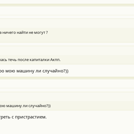
а ничего найти не могут ?
лась течь после капиталки Акпп.
про мою машину ли случайно?))
мою машину ли случайно?))
реть с пристрастием.