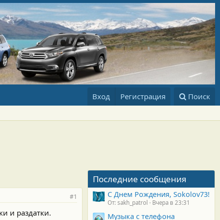
Вход
Регистрация
Поиск
Последние сообщения
С Днем Рождения, Sokolov73!
#1
От: sakh_patrol
Вчера в 23:31
и и раздатки.
Музыка с телефона