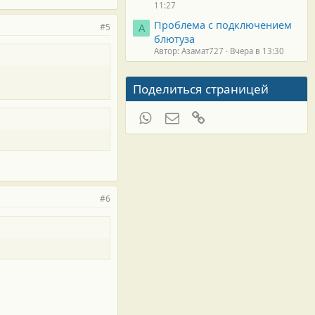
11:27
Проблема с подключением
#5
А
блютуза
Автор: Азамат727
Вчера в 13:30
Поделиться страницей
WhatsApp
Электронная почта
Ссылка
#6