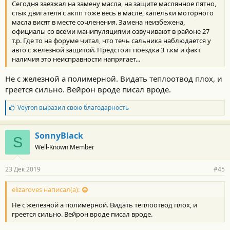
Сегодня заезжал на замену масла, на защите маслянное пятно,
стык двигателя с акпп тоже весь в масле, капельки моторного
масла висят в месте сочленения. Замена неизбежена,
официалы со всеми манипуляциями озвучивают в районе 27
т.р. Где то на форуме читал, что течь сальника наблюдается у
авто с железной защитой. Предстоит поездка 3 т.км и факт
наличия это неисправности напрягает...
Не с железной а полимерной. Видать теплоотвод плох, и
греется сильно. Вейрон вроде писал вроде.
Б
Veyron
выразил свою благодарность
л
а
г
SonnyBlack
S
о
Well-Known Member
д
а
р
23 Дек 2019
#45
н
о
с
elizaroves написал(а):
т
Не с железной а полимерной. Видать теплоотвод плох, и
и
:
греется сильно. Вейрон вроде писал вроде.