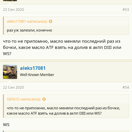
а
р
22 Сен 2020
#53
н
о
с
aleks17081 написал(а):
т
раз уж залезли, конечно
и
:
что-то не припомню, масло меняли последний раз из
бочки, какое масло АTF взять на долив в акпп DIII или
WS?
aleks17081
Well-Known Member
22 Сен 2020
#54
GENUS написал(а):
что-то не припомню, масло меняли последний раз из бочки,
какое масло АTF взять на долив в акпп DIII или WS?
WS