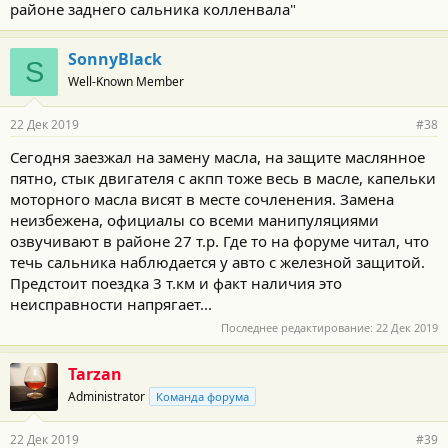
районе заднего сальника колленвала"
SonnyBlack
S
Well-Known Member
22 Дек 2019
#38
Сегодня заезжал на замену масла, на защите маслянное
пятно, стык двигателя с акпп тоже весь в масле, капельки
моторного масла висят в месте сочленения. Замена
неизбежена, официалы со всеми манипуляциями
озвучивают в районе 27 т.р. Где то на форуме читал, что
течь сальника наблюдается у авто с железной защитой.
Предстоит поездка 3 т.км и факт наличия это
неисправности напрягает...
Последнее редактирование:
22 Дек 2019
Tarzan
Administrator
Команда форума
22 Дек 2019
#39