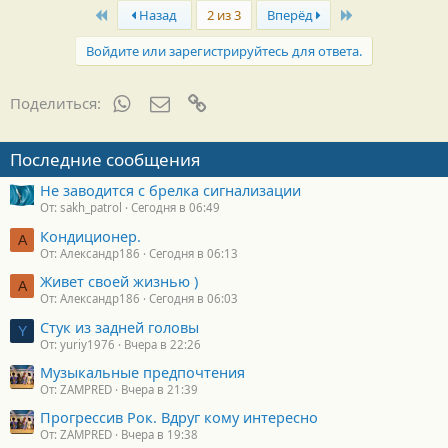
First
Last
Назад
2 из 3
Вперёд
Войдите или зарегистрируйтесь для ответа.
WhatsApp
Электронная почта
Ссылка
Поделиться:
Последние сообщения
Не заводится с брелка сигнализации
От: sakh_patrol
Сегодня в 06:49
Кондиционер.
А
От: Александр186
Сегодня в 06:13
Живет своей жизнью )
А
От: Александр186
Сегодня в 06:03
Стук из задней головы
Y
От: yuriy1976
Вчера в 22:26
Музыкальные предпочтения
От: ZAMPRED
Вчера в 21:39
Прогрессив Рок. Вдруг кому интересно
От: ZAMPRED
Вчера в 19:38