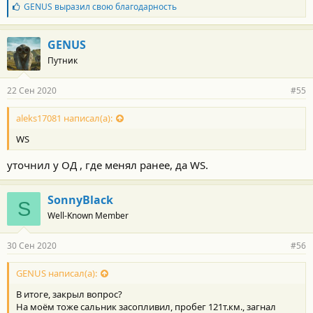
Б
GENUS
выразил свою благодарность
л
а
г
GENUS
о
Путник
д
а
р
22 Сен 2020
#55
н
о
с
aleks17081 написал(а):
т
WS
и
:
уточнил у ОД , где менял ранее, да WS.
SonnyBlack
S
Well-Known Member
30 Сен 2020
#56
GENUS написал(а):
В итоге, закрыл вопрос?
На моём тоже сальник засопливил, пробег 121т.км., загнал