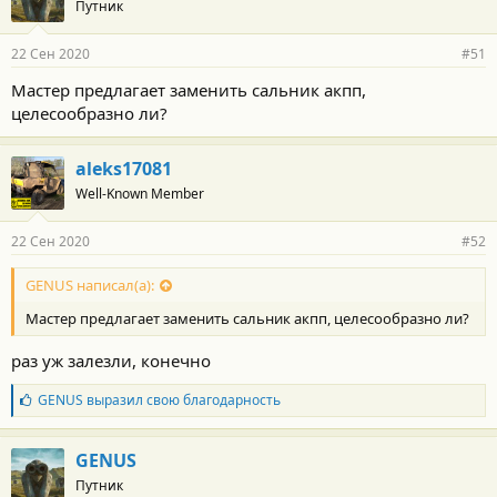
Путник
22 Сен 2020
#51
Мастер предлагает заменить сальник акпп,
целесообразно ли?
aleks17081
Well-Known Member
22 Сен 2020
#52
GENUS написал(а):
Мастер предлагает заменить сальник акпп, целесообразно ли?
раз уж залезли, конечно
Б
GENUS
выразил свою благодарность
л
а
г
GENUS
о
Путник
д