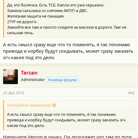
Да, это болячка. Есть ТСБ. Капли это уже серьезно.
Замена сальника со снятием АКПП и ДВС.
Железная защита не панацея.
27тР не дорого.
Замойте все там и просто следите за маслом в дороге. Там не
сильная течь.
А есть смысл сразу еще что то поменять, я так понимаю
привода и корбку будут скидывать, может сразу заказать
з/ч какие под это дело.
Tarzan
Administrator
Команда форума
22 Дек 2019
#42
SonnyBlack написал(а):
А есть смысл сразу еще что то поменять, я так понимаю
привода и корбку будут скидывать, может сразу заказать з/ч
какие под это дело.
Напишите Veyron в личку. Он подскажет что там по пути