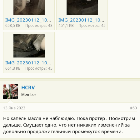
IMG_20230112_101617-min.jpg
IMG_20230112_101628-min.jpg
658,5 KB
Просмотры: 48
451,1 KB
Просмотры: 45
IMG_20230112_102136-min.jpg
661,3 KB
Просмотры: 45
HCRV
Member
13 Янв 2023
#60
Но капель масла не наблюдаю. Пока протер . Посмотрим
дальше. Смущает одно, что нет никаких изменений за
довольно продолжительный промежуток времени.