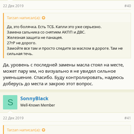
р
22 Дек 2019
#40
н
о
с
Tarzan написал(а):
т
Да, это болячка. Есть ТСБ. Капли это уже серьезно.
и
:
Замена сальника со снятием АКПП и ДВС.
Железная защита не панацея.
27тР не дорого.
Замойте все там и просто следите за маслом в дороге. Там не
сильная течь.
Да, уровень с последней замены масла стоял на месте,
может пару мм, но визуально я не увидел сильное
уменьшение. Спасибо. Буду контролировать, надеюсь
доберусь до места и закрою этот вопрос.
SonnyBlack
S
Well-Known Member
22 Дек 2019
#41
Tarzan написал(а):