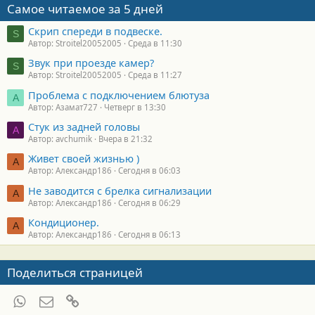
Самое читаемое за 5 дней
Скрип спереди в подвеске.
S
Автор: Stroitel20052005
Среда в 11:30
Звук при проезде камер?
S
Автор: Stroitel20052005
Среда в 11:27
Проблема с подключением блютуза
А
Автор: Азамат727
Четверг в 13:30
Стук из задней головы
A
Автор: avchumik
Вчера в 21:32
Живет своей жизнью )
А
Автор: Александр186
Сегодня в 06:03
Не заводится с брелка сигнализации
А
Автор: Александр186
Сегодня в 06:29
Кондиционер.
А
Автор: Александр186
Сегодня в 06:13
Поделиться страницей
WhatsApp
Электронная почта
Ссылка