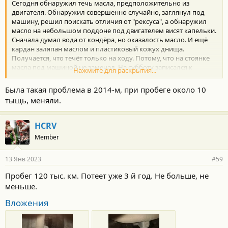
Сегодня обнаружил течь масла, предположительно из
двигателя. Обнаружил совершенно случайно, заглянул под
машину, решил поискать отличия от "рексуса", а обнаружил
масло на небольшом поддоне под двигателем висят капельки.
Сначала думал вода от кондёра, но оказалость масло. И ещё
кардан заляпан маслом и пластиковый кожух днища.
Получается, что течёт только на ходу. Потому, что на стоянке
масла под машиной не замечал. На субботу записался к
Нажмите для раскрытия...
дилеру, съезжу - отпишусь. Поробег - 3500.
Была такая проблема в 2014-м, при пробеге около 10
тыщь, меняли.
HCRV
Member
13 Янв 2023
#59
Пробег 120 тыс. км. Потеет уже 3 й год. Не больше, не
меньше.
Вложения