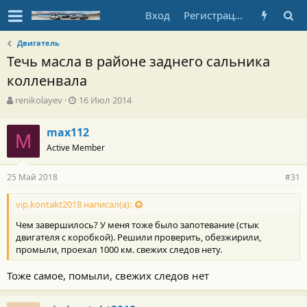
Вход
Регистрация
Двигатель
Течь масла в районе заднего сальника
колленвала
А
Д
renikolayev
16 Июл 2014
в
а
т
т
max112
о
M
а
Active Member
р
н
т
а
е
ч
25 Май 2018
#31
м
а
ы
л
vip.kontakt2018 написал(а):
а
Чем завершилось? У меня тоже было запотевание (стык
двигателя с коробкой). Решили проверить, обезжирили,
промыли, проехал 1000 км. свежих следов нету.
Тоже самое, помыли, свежих следов нет