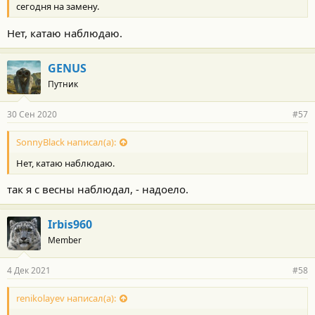
сегодня на замену.
Нет, катаю наблюдаю.
GENUS
Путник
30 Сен 2020
#57
SonnyBlack написал(а):
Нет, катаю наблюдаю.
так я с весны наблюдал, - надоело.
Irbis960
Member
4 Дек 2021
#58
renikolayev написал(а):