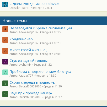
С Днем Рождения, Sokolov73!
От: sakh_patrol
Четверг в 23:31
Новые темы
Не заводится с брелка сигнализации
А
Автор: Александр186
Сегодня в 06:29
Кондиционер.
А
Автор: Александр186
Сегодня в 06:13
Живет своей жизнью )
А
Автор: Александр186
Сегодня в 06:03
Стук из задней головы
A
Автор: avchumik
Вчера в 21:32
Проблема с подключением блютуза
А
Автор: Азамат727
Четверг в 13:30
Скрип спереди в подвеске.
S
Автор: Stroitel20052005
Среда в 11:30
Звук при проезде камер?
S
Автор: Stroitel20052005
Среда в 11:27