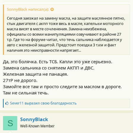
SonnyBlack написал(а):
Сегодня заезжал на замену масла, на защите маслянное пятно,
стык двигателя с акпп тоже весь в масле, капельки моторного
масла висят в месте сочленения. Замена неизбежена,
официалы со всеми манипуляциями озвучивают в районе 27
т.р. Где то на форуме читал, что течь сальника наблюдается у
авто с железной защитой. Предстоит поездка 3 т.км и факт
наличия это неисправности напрягает...
Да, это болячка. Есть ТСБ. Капли это уже серьезно.
Замена сальника со снятием АКПП и ДВС.
Железная защита не панацея.
27тР не дорого.
Замойте все там и просто следите за маслом в дороге.
Там не сильная течь.
Б
Sever11
выразил свою благодарность
л
а
г
SonnyBlack
S
о
Well-Known Member
д
а