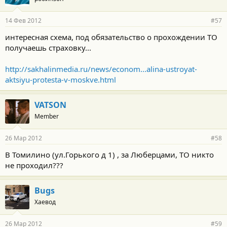
14 Фев 2012
#57
интересная схема, под обязательство о прохождении ТО
получаешь страховку...
http://sakhalinmedia.ru/news/econom...alina-ustroyat-
aktsiyu-protesta-v-moskve.html
VATSON
Member
26 Мар 2012
#58
В Томилино (ул.Горького д 1) , за Люберцами, ТО никто
не проходил???
Bugs
Хаевод
26 Мар 2012
#59