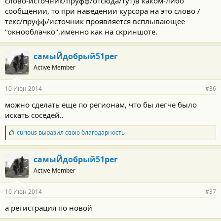
слово-источник/пруфф/отсюда/тут)в каком-либо
сообщении, то при наведении курсора на это слово /
текс/пруфф/источник проявляется всплывающее
"окнооблачко",именно как на скриншоте.
самыЙдобрый51рег
Active Member
10 Июн 2014
#36
можно сделать еще по регионам, что бы легче было
искать соседей..
Б
curious
выразил свою благодарность
л
а
г
самыЙдобрый51рег
о
Active Member
д
а
р
10 Июн 2014
#37
н
о
а регистрация по новой
с
т