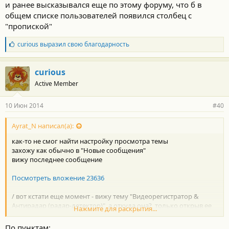
и ранее высказывался еще по этому форуму, что б в
общем списке пользователей появился столбец с
"пропиской"
Б
curious
выразил свою благодарность
л
а
г
curious
о
Active Member
д
а
р
10 Июн 2014
#40
н
о
с
Ayrat_N написал(а):
т
как-то не смог найти настройку просмотра темы
и
:
захожу как обычно в "Новые сообщения"
вижу последнее сообщение
Посмотреть вложение 23636
/ вот кстати еще момент - вижу тему "Видеорегистратор &
Антирадар (радар-детектор)", а откуда она?, только открыв ее
Нажмите для раскрытия...
можно увидеть что это из раздела "Т-Х 2010", лучше было бы
сразу это видеть
По пунктам: