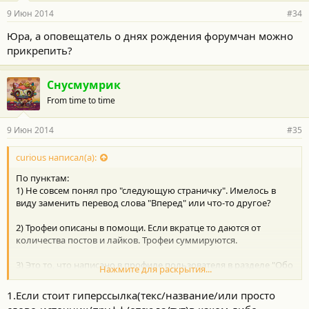
9 Июн 2014
#34
Юра, а оповещатель о днях рождения форумчан можно
прикрепить?
Снусмумрик
From time to time
9 Июн 2014
#35
curious написал(а):
По пунктам:
1) Не совсем понял про "следующую страничку". Имелось в
виду заменить перевод слова "Вперед" или что-то другое?
2) Трофеи описаны в помощи. Если вкратце то даются от
количества постов и лайков. Трофеи суммируются.
3) Это то, что написано в профиле пользователя в разделе "Обо
Нажмите для раскрытия...
мне"
1.Если стоит гиперссылка(текс/название/или просто