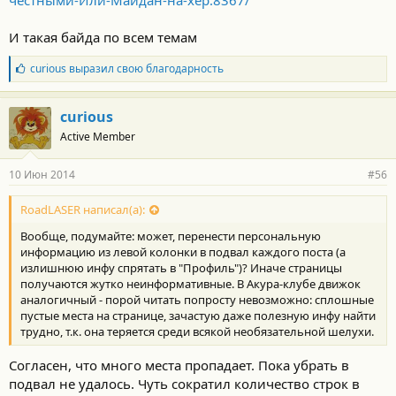
честными-Или-Майдан-на-хер.8367/
И такая байда по всем темам
Б
curious
выразил свою благодарность
л
а
г
curious
о
Active Member
д
а
р
10 Июн 2014
#56
н
о
с
RoadLASER написал(а):
т
Вообще, подумайте: может, перенести персональную
и
:
информацию из левой колонки в подвал каждого поста (а
излишнюю инфу спрятать в "Профиль")? Иначе страницы
получаются жутко неинформативные. В Акура-клубе движок
аналогичный - порой читать попросту невозможно: сплошные
пустые места на странице, зачастую даже полезную инфу найти
трудно, т.к. она теряется среди всякой необязательной шелухи.
Согласен, что много места пропадает. Пока убрать в
подвал не удалось. Чуть сократил количество строк в