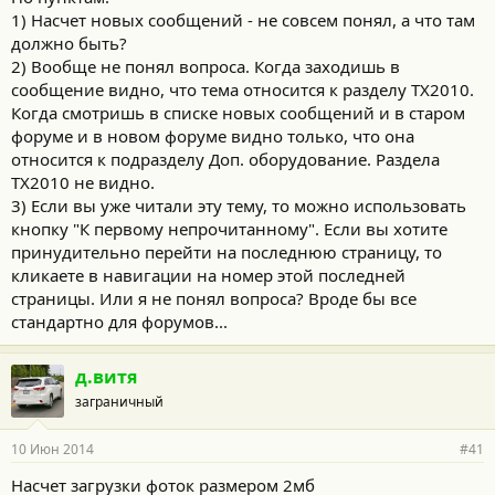
1) Насчет новых сообщений - не совсем понял, а что там
так вот захожу прочитать последнее сообщение "Как
должно быть?
доработать звук в новом хае", а натыкаюсь на первый пост в
2) Вообще не понял вопроса. Когда заходишь в
этой теме, который был написан года три назад
как настроить читать именно последнее сообщение, т.е. тему с
сообщение видно, что тема относится к разделу ТХ2010.
конца
Когда смотришь в списке новых сообщений и в старом
форуме и в новом форуме видно только, что она
относится к подразделу Доп. оборудование. Раздела
ТХ2010 не видно.
3) Если вы уже читали эту тему, то можно использовать
кнопку "К первому непрочитанному". Если вы хотите
принудительно перейти на последнюю страницу, то
кликаете в навигации на номер этой последней
страницы. Или я не понял вопроса? Вроде бы все
стандартно для форумов...
д.витя
заграничный
10 Июн 2014
#41
Насчет загрузки фоток размером 2мб