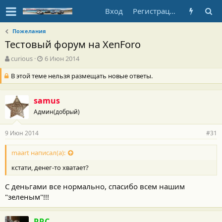
Вход
Регистрация
Пожелания
Тестовый форум на XenForo
А
Д
curious
6 Июн 2014
в
а
В этой теме нельзя размещать новые ответы.
т
т
о
а
р
н
samus
т
а
е
ч
Админ(добрый)
м
а
ы
л
9 Июн 2014
#31
а
maart написал(а):
кстати, денег-то хватает?
C деньгами все нормально, спасибо всем нашим
"зеленым"!!!
RRC