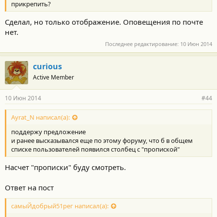
:
прикрепить?
Сделал, но только отображение. Оповещения по почте
нет.
Последнее редактирование:
10 Июн 2014
curious
Active Member
10 Июн 2014
#44
Ayrat_N написал(а):
поддержу предложение
и ранее высказывался еще по этому форуму, что б в общем
списке пользователей появился столбец с "пропиской"
Насчет "прописки" буду смотреть.
Ответ на пост
самыЙдобрый51рег написал(а):