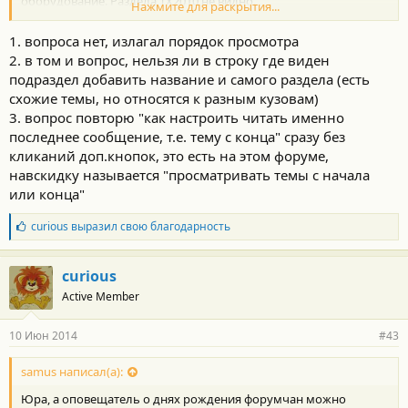
оборудование. Раздела ТХ2010 не видно.
Нажмите для раскрытия...
3) Если вы уже читали эту тему, то можно использовать кнопку
"К первому непрочитанному". Если вы хотите принудительно
1. вопроса нет, излагал порядок просмотра
перейти на последнюю страницу, то кликаете в навигации на
2. в том и вопрос, нельзя ли в строку где виден
номер этой последней страницы. Или я не понял вопроса?
подраздел добавить название и самого раздела (есть
Вроде бы все стандартно для форумов...
схожие темы, но относятся к разным кузовам)
3. вопрос повторю "как настроить читать именно
последнее сообщение, т.е. тему с конца" сразу без
кликаний доп.кнопок, это есть на этом форуме,
навскидку называется "просматривать темы с начала
или конца"
Б
curious
выразил свою благодарность
л
а
г
curious
о
Active Member
д
а
р
10 Июн 2014
#43
н
о
с
samus написал(а):
т
Юра, а оповещатель о днях рождения форумчан можно
и