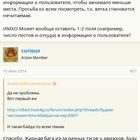
информации о пользователе, чтобы занимало меньше
места. Просьба ко всем посмотреть, т.к. ветка становится
нечитаемая.
ИМХО Может вообще оставить 1-2 поля (например,
число постов и откуда) в информации о пользователе?
curious
Active Member
10 Июн 2014
#57
RoadLASER написал(а):
Да не проблема.
Вот первый-же
http://xftest.host4g.ru/forum/index.php?threads/Будем-
честными-Или-Майдан-на-хер.8367/
И такая байда по всем темам
Спасибо. Жирная бага из-за разных тэгов у движков. Буду