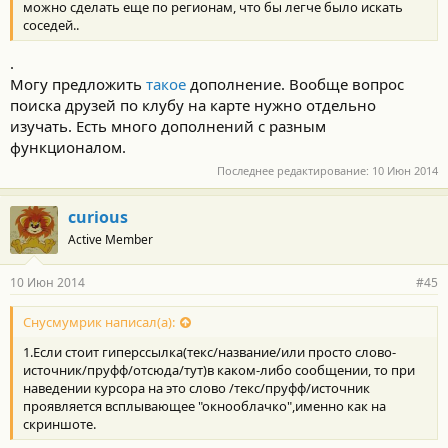
можно сделать еще по регионам, что бы легче было искать
соседей..
.
Могу предложить
такое
дополнение. Вообще вопрос
поиска друзей по клубу на карте нужно отдельно
изучать. Есть много дополнений с разным
функционалом.
Последнее редактирование:
10 Июн 2014
curious
Active Member
10 Июн 2014
#45
Снусмумрик написал(а):
1.Если стоит гиперссылка(текс/название/или просто слово-
источник/пруфф/отсюда/тут)в каком-либо сообщении, то при
наведении курсора на это слово /текс/пруфф/источник
проявляется всплывающее "окнооблачко",именно как на
скриншоте.