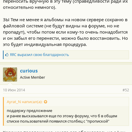
переносить вручную в эту тему (справедливости ради их
относительно немного).
ЗЫ Тем не менее я альбомы на новом сервере сохраню в
файловой системе (не будут видны на форуме, но не
пропадут), чтобы потом если кому-то очень понадобится
и он забыл его перенести, можно было восстановить. Но
это будет индивидуальная процедура.
Б
RRC
выразил свою благодарность
л
а
г
curious
о
Active Member
д
а
р
10 Июн 2014
#52
н
о
с
Ayrat_N написал(а):
т
поддержу предложение
и
:
и ранее высказывался еще по этому форуму, что б в общем
списке пользователей появился столбец с "пропиской"