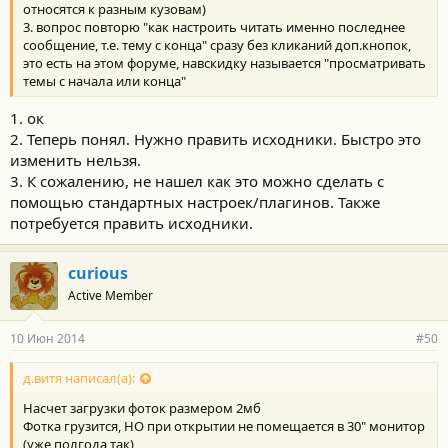
относятся к разным кузовам)
3. вопрос повторю "как настроить читать именно последнее
сообщение, т.е. тему с конца" сразу без кликаний доп.кнопок,
это есть на этом форуме, навскидку называется "просматривать
темы с начала или конца"
1. ок
2. Теперь понял. Нужно править исходники. Быстро это
изменить нельзя.
3. К сожалению, не нашел как это можно сделать с
помощью стандартных настроек/плагинов. Также
потребуется править исходники.
curious
Active Member
10 Июн 2014
#50
д.витя написал(а):
Насчет загрузки фоток размером 2мб
Фотка грузится, НО при открытии не помещается в 30" монитор
(уже полгода так)