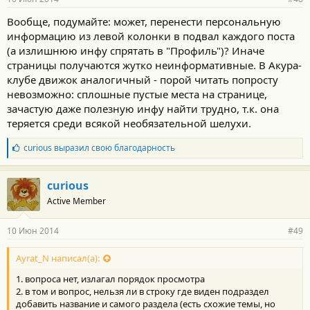
Вообще, подумайте: может, перенести персональную
информацию из левой колонки в подвал каждого поста
(а излишнюю инфу спрятать в "Профиль")? Иначе
страницы получаются жутко неинформативные. В Акура-
клубе движок аналогичный - порой читать попросту
невозможно: сплошные пустые места на странице,
зачастую даже полезную инфу найти трудно, т.к. она
теряется среди всякой необязательной шелухи.
Б
curious
выразил свою благодарность
л
а
г
curious
о
Active Member
д
а
р
10 Июн 2014
#49
н
о
с
Ayrat_N написал(а):
т
1. вопроса нет, излагал порядок просмотра
и
:
2. в том и вопрос, нельзя ли в строку где виден подраздел
добавить название и самого раздела (есть схожие темы, но