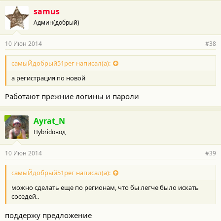
и
samus
:
Админ(добрый)
10 Июн 2014
#38
самыЙдобрый51рег написал(а):
а регистрация по новой
Работают прежние логины и пароли
Ayrat_N
Hybridовод
10 Июн 2014
#39
самыЙдобрый51рег написал(а):
можно сделать еще по регионам, что бы легче было искать
соседей..
поддержу предложение