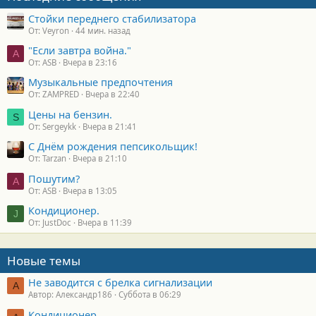
:
Стойки переднего стабилизатора
От: Veyron
44 мин. назад
"Если завтра война."
A
От: ASB
Вчера в 23:16
Музыкальные предпочтения
От: ZAMPRED
Вчера в 22:40
Цены на бензин.
S
От: Sergeykk
Вчера в 21:41
С Днём рождения пепсикольщик!
От: Tarzan
Вчера в 21:10
Пошутим?
A
От: ASB
Вчера в 13:05
Кондиционер.
J
От: JustDoc
Вчера в 11:39
Новые темы
Не заводится с брелка сигнализации
А
Автор: Александр186
Суббота в 06:29
Кондиционер.