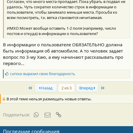
Согласен, что много места пропадает. Пока убрать в подвал не
удалось. Чуть сократил количество строк в информации о
пользователе, чтобы занимало меньше места. Просьба ко
всем посмотреть, т.к. ветка становится нечитаемая.
ИМХО Может вообще оставить 1-2 поля (например, число
постов и откуда) в информации о пользователе?
В информации о пользователе ОБЯЗАТЕЛЬНО должна
быть информация об автомобиле. А то человек задает
вопрос по 3-му Хаю, а ему начинают рассказывать про
первого...
Б
curious
выразил свою благодарность
л
а
First
Last
г
Назад
2 из 3
Вперёд
о
д
В этой теме нельзя размещать новые ответы.
а
р
н
WhatsApp
Электронная почта
Ссылка
Поделиться:
о
с
т
Последние сообщения
и