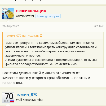
пепсикольщик
Administrator
Команда форума
26 Апр 2022
#2.162
томич_070 написал(а):
Быстрее пропустит по краям,чем забьется. Там нет никаких
уплотнителей. Стоит посмотреть конструкцию салонников и
все станет ясно про антибактериальность, как запахи
задерживают и прочее.
А если рукожепы его затолкали и подмяли складки, то смысл
фильтра пропадает полностью. Все летит мимо.
Вот этим дешманский фильтр отличается от
качественного у второго края обклеины плотным
паралоном.
томич_070
Well-Known Member