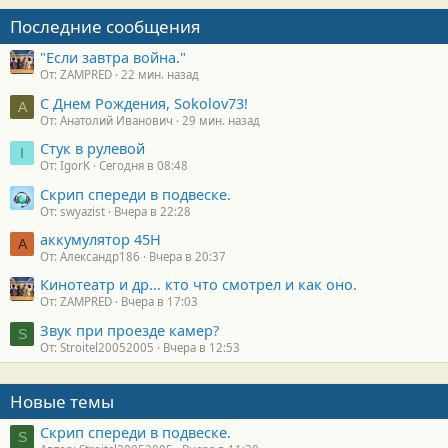
т
Последние сообщения
и
:
"Если завтра война."
От: ZAMPRED
22 мин. назад
С Днем Рождения, Sokolov73!
А
От: Анатолий Иванович
29 мин. назад
Стук в рулевой
I
От: IgorK
Сегодня в 08:48
Скрип спереди в подвеске.
От: swyazist
Вчера в 22:28
аккумулятор 45H
А
От: Александр186
Вчера в 20:37
Кинотеатр и др... кто что смотрел и как оно.
От: ZAMPRED
Вчера в 17:03
Звук при проезде камер?
S
От: Stroitel20052005
Вчера в 12:53
Новые темы
Скрип спереди в подвеске.
S