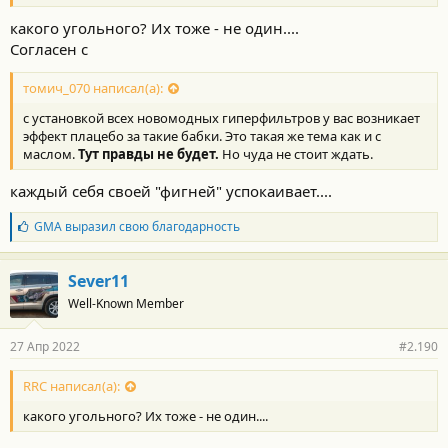
:
какого угольного? Их тоже - не один....
Согласен с
томич_070 написал(а):
с установкой всех новомодных гиперфильтров у вас возникает
эффект плацебо за такие бабки. Это такая же тема как и с
маслом.
Тут правды не будет.
Но чуда не стоит ждать.
каждый себя своей "фигней" успокаивает....
Б
GMA
выразил свою благодарность
л
а
г
Sever11
о
Well-Known Member
д
а
р
27 Апр 2022
#2.190
н
о
с
RRC написал(а):
т
какого угольного? Их тоже - не один....
и
: