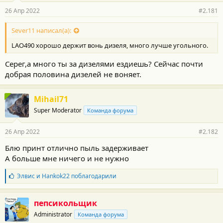
26 Апр 2022
#2.181
Sever11 написал(а):
LAO490 хорошо держит вонь дизеля, много лучше угольного.
Серег,а много ты за дизелями ездиешь? Сейчас почти
добрая половина дизелей не воняет.
Mihail71
Super Moderator
Команда форума
26 Апр 2022
#2.182
Блю принт отлично пыль задерживает
А больше мне ничего и не нужно
Б
Элвис
и
Hankok22
поблагодарили
л
а
г
пепсикольщик
о
Administrator
Команда форума
д