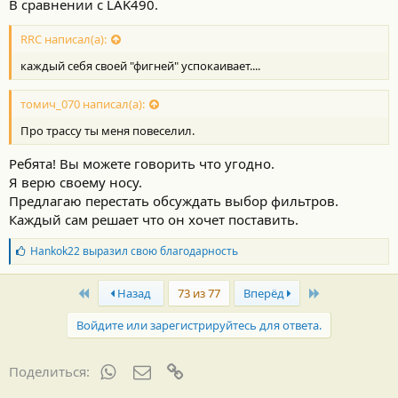
В сравнении с LAK490.
RRC написал(а):
каждый себя своей "фигней" успокаивает....
томич_070 написал(а):
Про трассу ты меня повеселил.
Ребята! Вы можете говорить что угодно.
Я верю своему носу.
Предлагаю перестать обсуждать выбор фильтров.
Каждый сам решает что он хочет поставить.
Б
Hankok22
выразил свою благодарность
л
а
First
Last
г
Назад
73 из 77
Вперёд
о
д
Войдите или зарегистрируйтесь для ответа.
а
р
н
WhatsApp
Электронная почта
Ссылка
Поделиться:
о
с