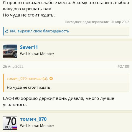
Я просто показал слабые места. А кому что ставить выбор
каждого и решать вам.
Но чуда не стоит ждать.
Последнее редактирование:
26 Апр 2022
Б
RRC
выразил свою благодарность
л
а
г
Sever11
о
Well-Known Member
д
а
р
26 Апр 2022
#2.180
н
о
с
томич_070 написал(а):
т
Но чуда не стоит ждать.
и
:
LAO490 хорошо держит вонь дизеля, много лучше
угольного.
томич_070
Well-Known Member