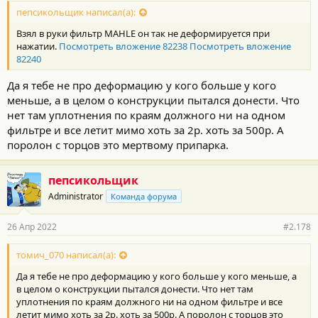
пепсикольщик написал(а):
Взял в руки фильтр MAHLE он так не деформируется при
нажатии.
Посмотреть вложение 82238
Посмотреть вложение
82240
Да я тебе не про деформацию у кого больше у кого
меньше, а в целом о конструкции пытался донести. Что
нет там уплотнения по краям должного ни на одном
фильтре и все летит мимо хоть за 2р. хоть за 500р. А
поролон с торцов это мертвому припарка.
пепсикольщик
Administrator
Команда форума
26 Апр 2022
#2.178
томич_070 написал(а):
Да я тебе не про деформацию у кого больше у кого меньше, а
в целом о конструкции пытался донести. Что нет там
уплотнения по краям должного ни на одном фильтре и все
летит мимо хоть за 2р. хоть за 500р. А поролон с торцов это