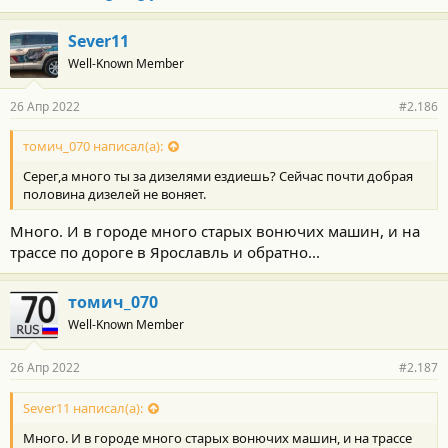
Sever11
Well-Known Member
26 Апр 2022
#2.186
томич_070 написал(а):
Серег,а много ты за дизелями ездиешь? Сейчас почти добрая
половина дизелей не воняет.
Много. И в городе много старых вонючих машин, и на
трассе по дороге в Ярославль и обратно...
томич_070
Well-Known Member
26 Апр 2022
#2.187
Sever11 написал(а):
Много. И в городе много старых вонючих машин, и на трассе