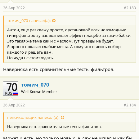
а
р
26 Апр 2022
#2.183
н
о
с
томич_070 написал(а):
т
Антон, еще раз скажу просто, с установкой всех новомодных
и
:
гиперфильтров у вас возникает эффект плацебо за такие бабки.
Это такая же тема как и с маслом. Тут правды не будет.
Я просто показал слабые места. А кому что ставить выбор
каждого и решать вам.
Но чуда не стоит ждать.
Наверняка есть сравнительные тесты фильтров.
томич_070
Well-Known Member
26 Апр 2022
#2.184
пепсикольщик написал(а):
Наверняка есть сравнительные тесты фильтров.
Может и есть, но только новых. Я даж не искал и как бы