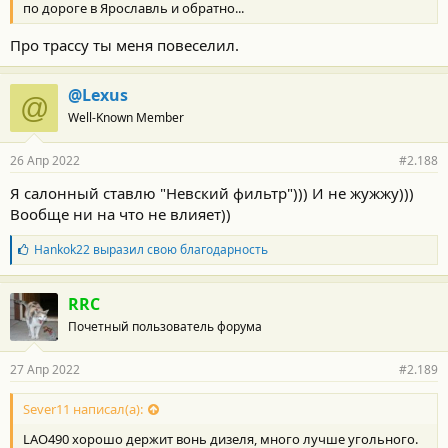
по дороге в Ярославль и обратно...
Про трассу ты меня повеселил.
@Lexus
@
Well-Known Member
26 Апр 2022
#2.188
Я салонный ставлю "Невский фильтр"))) И не жужжу)))
Вообще ни на что не влияет))
Б
Hankok22
выразил свою благодарность
л
а
г
RRC
о
Почетный пользователь форума
д
а
р
27 Апр 2022
#2.189
н
о
с
Sever11 написал(а):
т
LAO490 хорошо держит вонь дизеля, много лучше угольного.
и