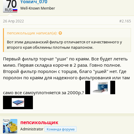
томич_070
Well-Known Member
26 Апр 2022
#2.165
пепсикольщик написал(а):
Вот этим дешманский фильтр отличается от качественного у
второго края обклеины плотным паралоном.
Первый фильтр торчат "уши" по краям. Все будет лететь
мимо. Первая складка короче в 2 раза. Говно полное.
Второй фильтр поролон с торцов, благо "ушей" нет. Где
поролон по краям для надежного фильтрования или там
само все самоуплотняется за 2000р.?
пепсикольщик
Administrator
Команда форума