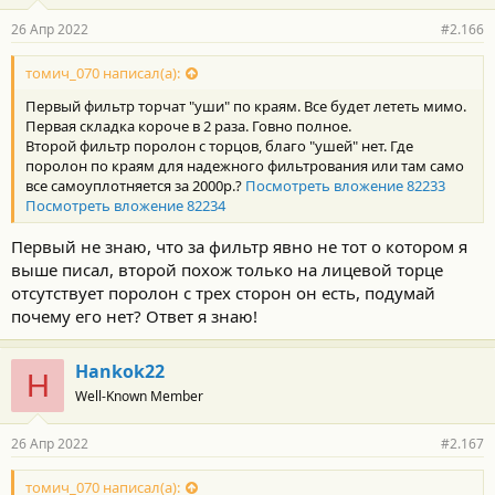
26 Апр 2022
#2.166
томич_070 написал(а):
Первый фильтр торчат "уши" по краям. Все будет лететь мимо.
Первая складка короче в 2 раза. Говно полное.
Второй фильтр поролон с торцов, благо "ушей" нет. Где
поролон по краям для надежного фильтрования или там само
все самоуплотняется за 2000р.?
Посмотреть вложение 82233
Посмотреть вложение 82234
Первый не знаю, что за фильтр явно не тот о котором я
выше писал, второй похож только на лицевой торце
отсутствует поролон с трех сторон он есть, подумай
почему его нет? Ответ я знаю!
Hankok22
H
Well-Known Member
26 Апр 2022
#2.167
томич_070 написал(а):