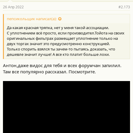
26 Апр 2022
#2.173
пепсикольщик написал(а):
Да какая красная тряпка, нет у меня такой ассоциации.
С уплотнением всё просто, если производител.Тойота на своих
оригинальных фильтрах размещает уплотнение только на
двух торгах значит это предусмотренно конструкцией.
Только спорить взялся ты зачем-то пытаясь доказать, что
дешевле значит лучше! А все кто платит больше лохи.
Антон,даже видос для тебя и всех форумчан запилил.
Там все популярно рассказал. Посмотрите.