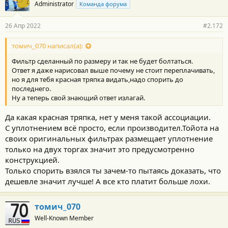
Administrator
Команда форума
26 Апр 2022
#2.172
томич_070 написал(а):
Фильтр сделанный по размеру и так не будет болтаться.
Ответ я даже нарисовал выше почему не стоит переплачивать,
но я для тебя красная тряпка видать,надо спорить до
последнего.
Ну а теперь свой знающий ответ излагай.
Да какая красная тряпка, нет у меня такой ассоциации.
С уплотнением всё просто, если производител.Тойота на
своих оригинальных фильтрах размещает уплотнение
только на двух торгах значит это предусмотренно
конструкцией.
Только спорить взялся ты зачем-то пытаясь доказать, что
дешевле значит лучше! А все кто платит больше лохи.
томич_070
Well-Known Member