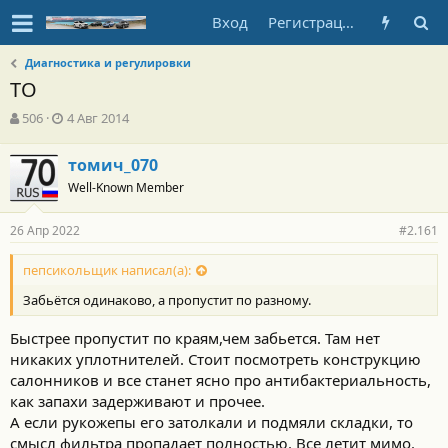
Вход
Регистрация
Диагностика и регулировки
ТО
А
Д
506
4 Авг 2014
в
а
т
т
томич_070
о
а
Well-Known Member
р
н
т
а
е
ч
26 Апр 2022
#2.161
м
а
ы
л
пепсикольщик написал(а):
а
Забьётся одинаково, а пропустит по разному.
Быстрее пропустит по краям,чем забьется. Там нет
никаких уплотнителей. Стоит посмотреть конструкцию
салонников и все станет ясно про антибактериальность,
как запахи задерживают и прочее.
А если рукожепы его затолкали и подмяли складки, то
смысл фильтра пропадает полностью. Все летит мимо.