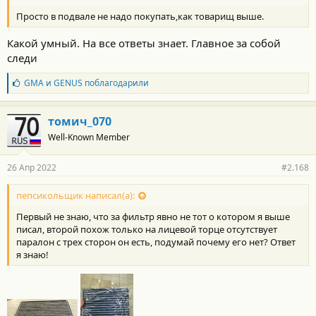
Просто в подвале не надо покупать,как товарищ выше.
Какой умный. На все ответы знает. Главное за собой
следи
Б
GMA
и
GENUS
поблагодарили
л
а
г
томич_070
о
Well-Known Member
д
а
р
26 Апр 2022
#2.168
н
о
с
пепсикольщик написал(а):
т
Первый не знаю, что за фильтр явно не тот о котором я выше
и
:
писал, второй похож только на лицевой торце отсутствует
паралон с трех сторон он есть, подумай почему его нет? Ответ
я знаю!