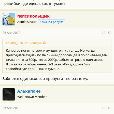
гравийки,где едешь как в тумане.
пепсикольщик
Administrator
Команда форума
26 Апр 2022
#2.159
томич_070 написал(а):
Качество понятно мож и лучше,тряпка толще.Но когда
приходится ездить по пыльным дорогам да и по обычным,там
фильтр что за 500р. что за 2000р. забьется грязью одинаково.
Я с мая по октябрь меняю 2-3 раза. Ибо до дома 6км
гравийки,где едешь как в тумане.
Забьётся одинаково, а пропустит по разному.
Алькапоне
Well-Known Member
26 Апр 2022
#2.160