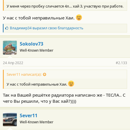
У меня через пробку сличается 4л… хай 3. участвую при работе.
У нас с тобой неправильные Хаи.
Б
Владимир34
выразил свою благодарность
л
а
г
Sokolov73
о
Well-Known Member
д
а
р
24 Апр 2022
#2.133
н
о
с
Sever11 написал(а):
т
и
У нас с тобой неправильные Хаи.
:
Так на Вашей решётке радиатора написано же - ТЕСЛА.. С
чего Вы решили, что у Вас хай?))))
Sever11
Well-Known Member