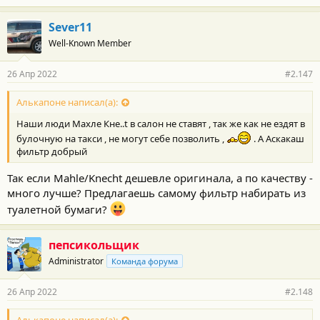
:
Sever11
Well-Known Member
26 Апр 2022
#2.147
Алькапоне написал(а):
Наши люди Махле Кне..t в салон не ставят , так же как не ездят в
булочную на такси , не могут себе позволить ,
. А Аскакаш
фильтр добрый
Так если Mahle/Knecht дешевле оригинала, а по качеству -
много лучше? Предлагаешь самому фильтр набирать из
туалетной бумаги?
пепсикольщик
Administrator
Команда форума
26 Апр 2022
#2.148