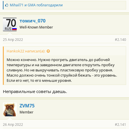
Б
Mihail71
и
GMA
поблагодарили
л
а
г
томич_070
о
Well-Known Member
д
а
р
25 Апр 2022
#2.140
н
о
с
Hankok22 написал(а):
т
Можно конечно. Нужно прогреть двигатель до рабочей
и
:
температуры и на заведенном двигателе открутить пробку
сливную. Но не выкручивать пластиковую пробку уровня.
Масло должно очень тонкой струйкой бежать - это уровень.
Если его нет, то его меньше уровня.
Неправильные советы даешь.
ZVM75
Member
26 Апр 2022
#2.141