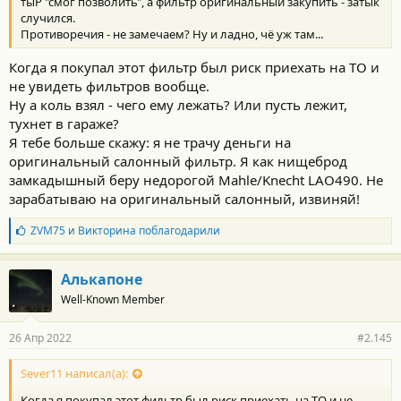
тыР "смог позволить", а фильтр оригинальный закупить - затык
случился.
Противоречия - не замечаем? Ну и ладно, чё уж там...
Когда я покупал этот фильтр был риск приехать на ТО и
не увидеть фильтров вообще.
Ну а коль взял - чего ему лежать? Или пусть лежит,
тухнет в гараже?
Я тебе больше скажу: я не трачу деньги на
оригинальный салонный фильтр. Я как нищеброд
замкадышный беру недорогой Mahle/Knecht LAO490. Не
зарабатываю на оригинальный салонный, извиняй!
Б
ZVM75
и
Викторина
поблагодарили
л
а
г
Алькапоне
о
Well-Known Member
д
а
р
26 Апр 2022
#2.145
н
о
с
Sever11 написал(а):
т
Когда я покупал этот фильтр был риск приехать на ТО и не