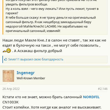
и
:
увидеть фильтров вообще.
Ну а коль взял - чего ему лежать? Или пусть лежит, тухнет в
гараже?
Я тебе больше скажу: я не трачу деньги на оригинальный
салонный фильтр. Я как нищеброд замкадышный беру
недорогой Mahle/Knecht LAO490. Не зарабатываю на
оригинальный салонный, извиняй!
Наши люди Махле Кне..t в салон не ставят , так же как не
ездят в булочную на такси , не могут себе позволить ,
. А Аскакаш фильтр добрый
Б
Sever11
выразил свою благодарность
л
а
г
Ingenegr
о
Well-Known Member
д
а
р
26 Апр 2022
#2.146
н
о
Кстати кто не знает, можно брать салонный
NORDFIL
с
CN1003K
т
и
Стоит копейки. Хотя нигде как аналог не выскакивает.