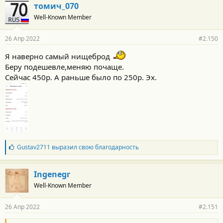
томич_070
Well-Known Member
26 Апр 2022
#2.150
Я наверно самый нищеброд
Беру подешевле,меняю почаще.
Сейчас 450р. А раньше было по 250р. Эх.
Б
Gustav2711
выразил свою благодарность
л
а
г
Ingenegr
о
Well-Known Member
д
а
р
26 Апр 2022
#2.151
н
о