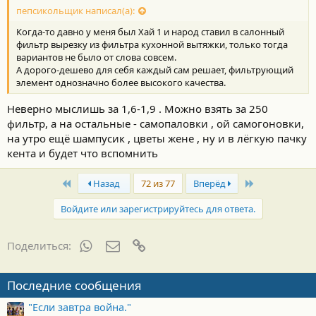
пепсикольщик написал(а):
Когда-то давно у меня был Хай 1 и народ ставил в салонный
фильтр вырезку из фильтра кухонной вытяжки, только тогда
вариантов не было от слова совсем.
А дорого-дешево для себя каждый сам решает, фильтрующий
элемент однозначно более высокого качества.
Неверно мыслишь за 1,6-1,9 . Можно взять за 250
фильтр, а на остальные - самопаловки , ой самогоновки,
на утро ещё шампусик , цветы жене , ну и в лёгкую пачку
кента и будет что вспомнить
First
Last
Назад
72 из 77
Вперёд
Войдите или зарегистрируйтесь для ответа.
WhatsApp
Электронная почта
Ссылка
Поделиться:
Последние сообщения
"Если завтра война."