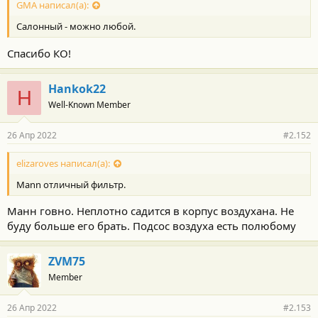
с
GMA написал(а):
т
Салонный - можно любой.
и
:
Спасибо КО!
Hankok22
H
Well-Known Member
26 Апр 2022
#2.152
elizaroves написал(а):
Mann отличный фильтр.
Манн говно. Неплотно садится в корпус воздухана. Не
буду больше его брать. Подсос воздуха есть полюбому
ZVM75
Member
26 Апр 2022
#2.153