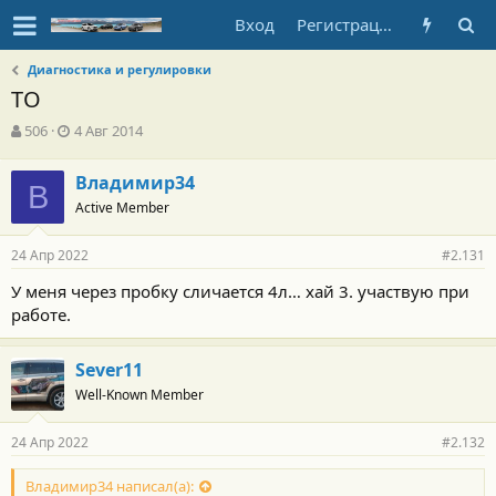
Вход
Регистрация
Диагностика и регулировки
ТО
А
Д
506
4 Авг 2014
в
а
т
т
Владимир34
о
В
а
Active Member
р
н
т
а
е
ч
24 Апр 2022
#2.131
м
а
ы
л
У меня через пробку сличается 4л… хай 3. участвую при
а
работе.
Sever11
Well-Known Member
24 Апр 2022
#2.132
Владимир34 написал(а):