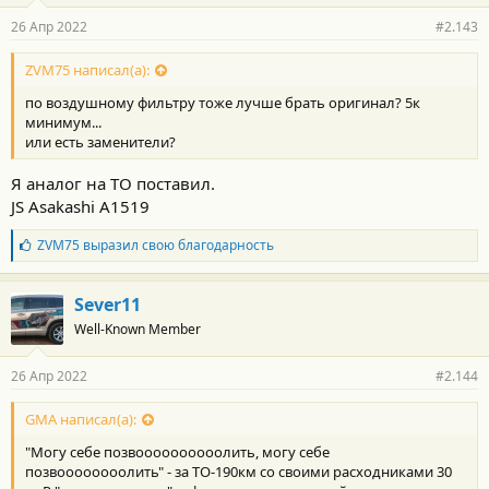
р
26 Апр 2022
#2.143
н
о
с
ZVM75 написал(а):
т
по воздушному фильтру тоже лучше брать оригинал? 5к
и
:
минимум...
или есть заменители?
Я аналог на ТО поставил.
JS Asakashi A1519
Б
ZVM75
выразил свою благодарность
л
а
г
Sever11
о
Well-Known Member
д
а
р
26 Апр 2022
#2.144
н
о
с
GMA написал(а):
т
"Могу себе позвоооооооооолить, могу себе
и
:
позвоооооооолить" - за ТО-190км со своими расходниками 30