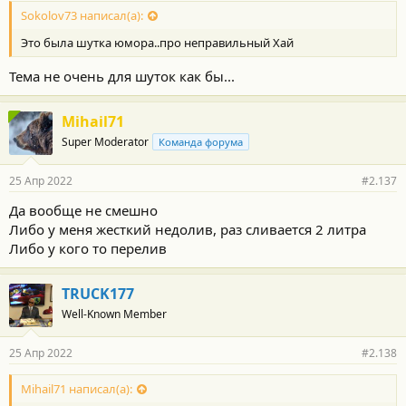
Sokolov73 написал(а):
Это была шутка юмора..про неправильный Хай
Тема не очень для шуток как бы...
Mihail71
Super Moderator
Команда форума
25 Апр 2022
#2.137
Да вообще не смешно
Либо у меня жесткий недолив, раз сливается 2 литра
Либо у кого то перелив
TRUCK177
Well-Known Member
25 Апр 2022
#2.138
Mihail71 написал(а):