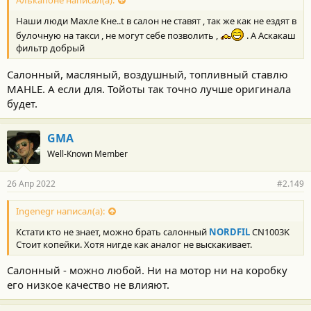
Алькапоне написал(а):
Наши люди Махле Кне..t в салон не ставят , так же как не ездят в
булочную на такси , не могут себе позволить ,
. А Аскакаш
фильтр добрый
Салонный, масляный, воздушный, топливный ставлю
MAHLE. А если для. Тойоты так точно лучше оригинала
будет.
GMA
Well-Known Member
26 Апр 2022
#2.149
Ingenegr написал(а):
Кстати кто не знает, можно брать салонный
NORDFIL
CN1003K
Стоит копейки. Хотя нигде как аналог не выскакивает.
Салонный - можно любой. Ни на мотор ни на коробку
его низкое качество не влияют.