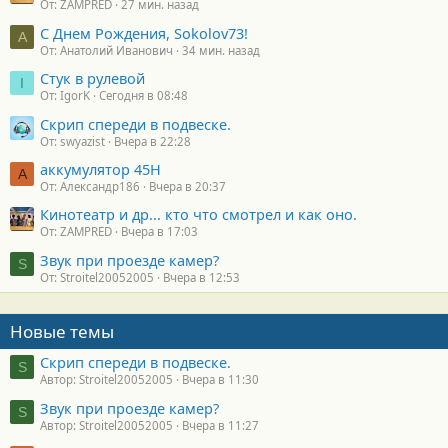
От: ZAMPRED
27 мин. назад
С Днем Рождения, Sokolov73!
А
От: Анатолий Иванович
34 мин. назад
Стук в рулевой
I
От: IgorK
Сегодня в 08:48
Скрип спереди в подвеске.
От: swyazist
Вчера в 22:28
аккумулятор 45H
А
От: Александр186
Вчера в 20:37
Кинотеатр и др... кто что смотрел и как оно.
От: ZAMPRED
Вчера в 17:03
Звук при проезде камер?
S
От: Stroitel20052005
Вчера в 12:53
Новые темы
Скрип спереди в подвеске.
S
Автор: Stroitel20052005
Вчера в 11:30
Звук при проезде камер?
S
Автор: Stroitel20052005
Вчера в 11:27