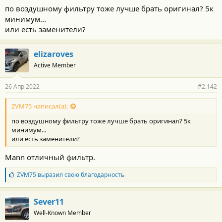
по воздушному фильтру тоже лучше брать оригинал? 5к
минимум...
или есть заменители?
elizaroves
Active Member
26 Апр 2022
#2.142
ZVM75 написал(а):
по воздушному фильтру тоже лучше брать оригинал? 5к
минимум...
или есть заменители?
Mann отличный фильтр.
Б
ZVM75
выразил свою благодарность
л
а
г
Sever11
о
Well-Known Member
д
а