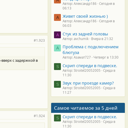
Автор: Александр186
Сегодня в
06:13
Живет своей жизнью )
А
Автор: Александр186
Сегодня в
06:03
Стук из задней головы
A
Автор: avchumik
Вчера в 21:32
#1.923
Проблема с подключением
А
блютуза
Автор: Азамат727
Четверг в 13:30
-вверх с задержкой в
Скрип спереди в подвеске.
S
Автор: Stroitel20052005
Среда в
11:30
Звук при проезде камер?
S
Автор: Stroitel20052005
Среда в
11:27
Самое читаемое за 5 дней
#1.924
Скрип спереди в подвеске.
S
Автор: Stroitel20052005
Среда в
11:30