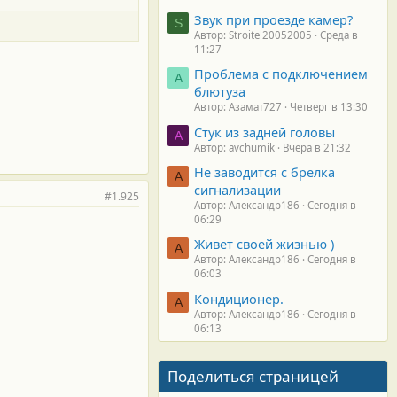
Звук при проезде камер?
S
Автор: Stroitel20052005
Среда в
11:27
Проблема с подключением
А
блютуза
Автор: Азамат727
Четверг в 13:30
Стук из задней головы
A
Автор: avchumik
Вчера в 21:32
Не заводится с брелка
А
сигнализации
#1.925
Автор: Александр186
Сегодня в
06:29
Живет своей жизнью )
А
Автор: Александр186
Сегодня в
06:03
Кондиционер.
А
Автор: Александр186
Сегодня в
06:13
Поделиться страницей