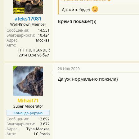
Да. жить будет
aleks17081
Время покажет)))
Well-Known Member
Сообщения
14.551
Благодарности
10.424
Адрес
Москва
Авто
1H1 HIGHLANDER
2014 Luxe V6 был
28 Ноя 2020
Да уж нормально пожила)
Mihail71
Super Moderator
Команда форума
Сообщения
12.692
Благодарности
3.672
Адрес
Тула-Москва
Авто
LC Prado