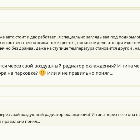
же авто стоит и двс работает , я специально заглядывал под подкрыл
м и соответственно жижа тоже греется , понятное дело что при езде те
ечно без драйва , даже на ступице температура становится другой , на
тся через свой воздушный радиатор охлаждения? И типа че
ора на парковке?
Или я не правильно понял...
через свой воздушный радиатор охлаждения? И типа через него она п
е правильно понял...