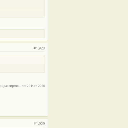
#1.928
 редактирование:
29 Ноя 2020
#1.929