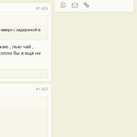
WhatsApp
Электронная почта
Ссылка
#1.926
-вверх с задержкой в
акаю , пью чай ,
 сопли бы я ещё не
#1.927