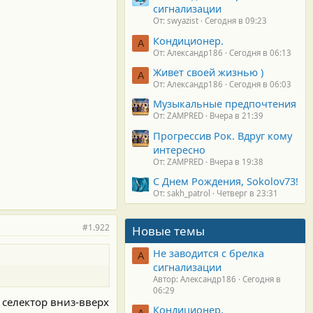
сигнализации
От: swyazist
Сегодня в 09:23
Кондиционер.
А
От: Александр186
Сегодня в 06:13
Живет своей жизнью )
А
От: Александр186
Сегодня в 06:03
Музыкальные предпочтения
От: ZAMPRED
Вчера в 21:39
Прогрессив Рок. Вдруг кому
интересно
От: ZAMPRED
Вчера в 19:38
С Днем Рождения, Sokolov73!
От: sakh_patrol
Четверг в 23:31
#1.922
Новые темы
Не заводится с брелка
А
сигнализации
Автор: Александр186
Сегодня в
06:29
 селектор вниз-вверх
Кондиционер.
А