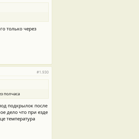
го только через
#1.930
ез полчаса
 под подкрылок после
ое дело что при езде
ице температура