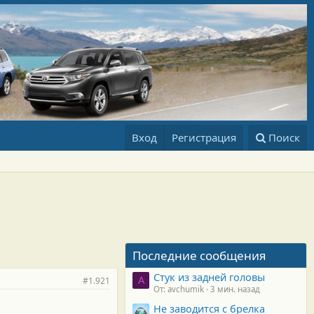
Вход
Регистрация
Поиск
Последние сообщения
Стук из задней головы
#1.921
A
От: avchumik
3 мин. назад
Не заводится с брелка