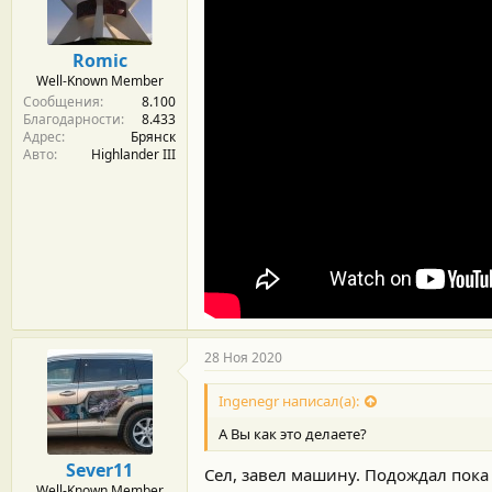
м
а
ы
л
а
Romic
Well-Known Member
Сообщения
8.100
Благодарности
8.433
Адрес
Брянск
Авто
Highlander III
28 Ноя 2020
Ingenegr написал(а):
А Вы как это делаете?
Sever11
Сел, завел машину. Подождал пока
Well-Known Member