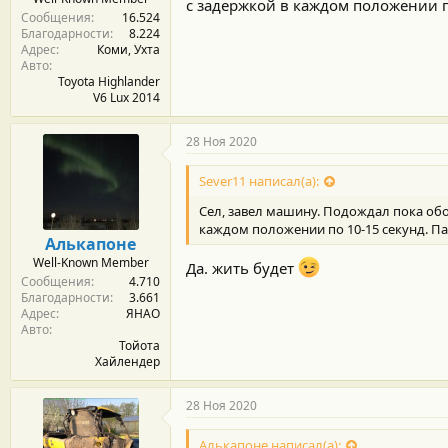
с задержкой в каждом положении по
Сообщения
16.524
Благодарности
8.224
Адрес
Коми, Ухта
Авто
Toyota Highlander
V6 Lux 2014
28 Ноя 2020
Sever11 написал(а):
Сел, завел машину. Подождал пока обо
каждом положении по 10-15 секунд. Па
Алькапоне
Well-Known Member
Да. жить будет
Сообщения
4.710
Благодарности
3.661
Адрес
ЯНАО
Авто
Тойота
Хайлендер
28 Ноя 2020
Алькапоне написал(а):