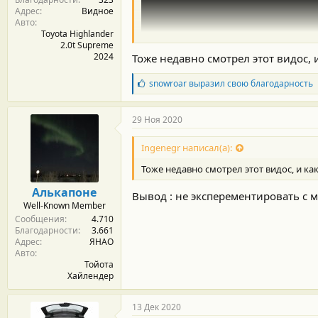
Адрес
Видное
Авто
Toyota Highlander
2.0t Supreme
2024
Тоже недавно смотрел этот видос, 
Б
snowroar
выразил свою благодарность
л
а
г
29 Ноя 2020
о
д
Ingenegr написал(а):
а
р
Тоже недавно смотрел этот видос, и ка
н
о
Алькапоне
Вывод : не эксперементировать с 
с
Well-Known Member
т
Сообщения
4.710
и
Благодарности
3.661
:
Адрес
ЯНАО
Авто
Тойота
Хайлендер
13 Дек 2020