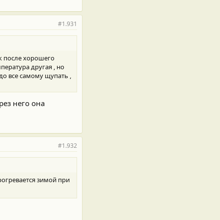
#1.931
ок после хорошего
мпература другая , но
до все самому щупать ,
рез него она
#1.932
рогревается зимой при