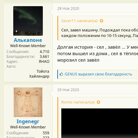
28 Ноя 2020
Sever11 написал(а):
Сел, завел машину. Подождал пока обо
каждом положении по 10-15 секунд. Па
Алькапоне
Well-Known Member
Долгая история - сел , завёл ... У 
Сообщения
4.710
потом вышел из дома , сел в тёплое
Благодарности
3.661
морозил сел завёл
Адрес
ЯНАО
Авто
Тойота
Б
GENUS
выразил свою благодарность
Хайлендер
л
а
г
29 Ноя 2020
о
д
Romic написал(а):
а
р
н
о
Ingenegr
с
Well-Known Member
т
Сообщения
559
и
Благодарности
323
: