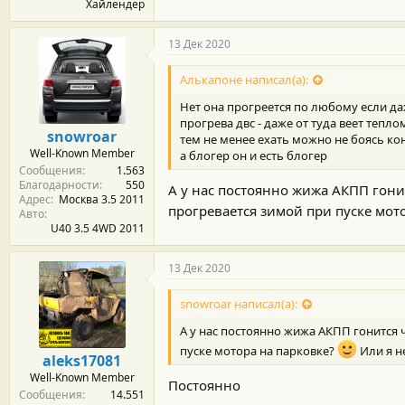
Хайлендер
13 Дек 2020
Алькапоне написал(а):
Нет она прогреется по любому если да
прогрева двс - даже от туда веет тепло
snowroar
тем не менее ехать можно не боясь кон
Well-Known Member
а блогер он и есть блогер
Сообщения
1.563
Благодарности
550
А у нас постоянно жижа АКПП гони
Адрес
Москва 3.5 2011
прогревается зимой при пуске мот
Авто
U40 3.5 4WD 2011
13 Дек 2020
snowroar написал(а):
А у нас постоянно жижа АКПП гонится 
пуске мотора на парковке?
Или я н
aleks17081
Well-Known Member
Постоянно
Сообщения
14.551