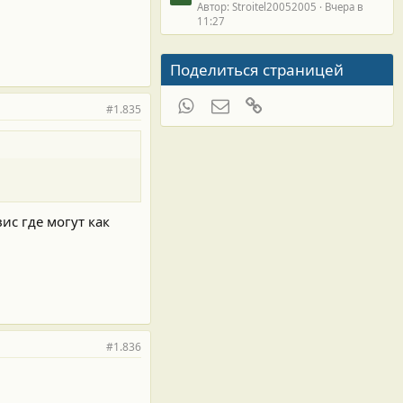
Автор: Stroitel20052005
Вчера в
11:27
Поделиться страницей
WhatsApp
Электронная почта
Ссылка
#1.835
ис где могут как
#1.836