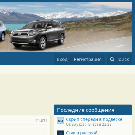
Вход
Регистрация
Поиск
Последние сообщения
Скрип спереди в подвеске.
#1.831
От: swyazist
Вчера в 22:28
Стук в рулевой
Y