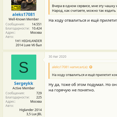
м
а
ы
л
Вчера в одном сервисе, мне эту чашку 
а
Народ, как считаете, можно так ездит
aleks17081
Well-Known Member
На ходу отвалиться и ещё прилетит 
Сообщения
14.551
Благодарности
10.424
Адрес
Москва
Авто
1H1 HIGHLANDER
2014 Luxe V6 был
30 Авг 2020
S
aleks17081 написал(а):
На ходу отвалиться и ещё прилетит ком
Sergeykk
Ну да, тоже об этом подумал. Но он
Active Member
на горячую не понятно.
Сообщения
729
Благодарности
225
Адрес
Москва
Авто
Higlander 2014
3,5 Lux JBL