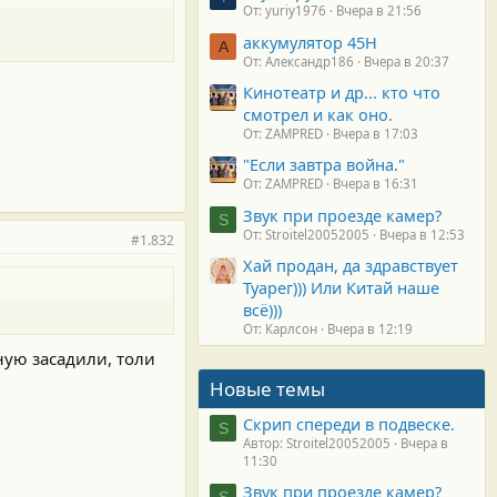
От: yuriy1976
Вчера в 21:56
аккумулятор 45H
А
От: Александр186
Вчера в 20:37
Кинотеатр и др... кто что
смотрел и как оно.
От: ZAMPRED
Вчера в 17:03
"Если завтра война."
От: ZAMPRED
Вчера в 16:31
Звук при проезде камер?
S
От: Stroitel20052005
Вчера в 12:53
#1.832
Хай продан, да здравствует
Туарег))) Или Китай наше
всё)))
От: Карлсон
Вчера в 12:19
зную засадили, толи
Новые темы
Скрип спереди в подвеске.
S
Автор: Stroitel20052005
Вчера в
11:30
Звук при проезде камер?
S