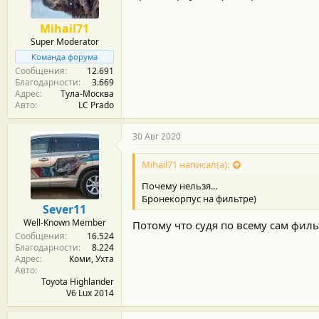
Mihail71
Super Moderator
Команда форума
Сообщения
12.691
Благодарности
3.669
Адрес
Тула-Москва
Авто
LC Prado
30 Авг 2020
Mihail71 написал(а):
Почему нельзя...
Бронекорпус на фильтре)
Sever11
Well-Known Member
Потому что судя по всему сам филь
Сообщения
16.524
Благодарности
8.224
Адрес
Коми, Ухта
Авто
Toyota Highlander
V6 Lux 2014