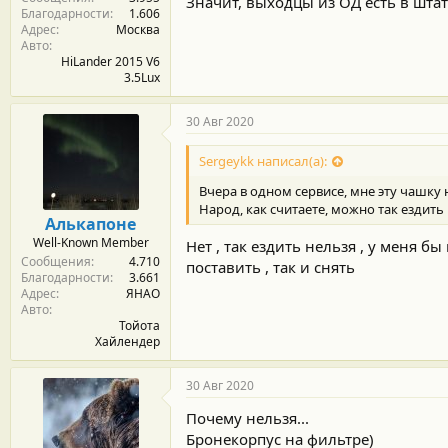
Значит, выходцы из ОД есть в шта
Благодарности
1.606
Адрес
Москва
Авто
HiLander 2015 V6
3.5Lux
30 Авг 2020
Sergeykk написал(а):
Вчера в одном сервисе, мне эту чашку 
Народ, как считаете, можно так ездит
Алькапоне
Well-Known Member
Нет , так ездить нельзя , у меня б
Сообщения
4.710
поставить , так и снять
Благодарности
3.661
Адрес
ЯНАО
Авто
Тойота
Хайлендер
30 Авг 2020
Почему нельзя...
Бронекорпус на фильтре)