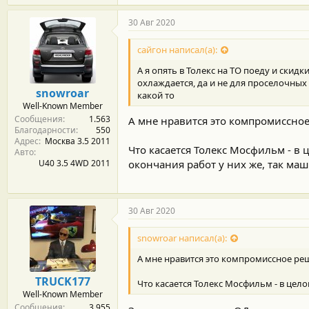
30 Авг 2020
сайгон написал(а):
А я опять в Толекс на ТО поеду и скидк
охлаждается, да и не для проселочных
snowroar
какой то
Well-Known Member
Сообщения
1.563
А мне нравится это компромиссное
Благодарности
550
Адрес
Москва 3.5 2011
Что касается Толекс Мосфильм - в 
Авто
U40 3.5 4WD 2011
окончания работ у них же, так маши
30 Авг 2020
snowroar написал(а):
А мне нравится это компромиссное реш
TRUCK177
Что касается Толекс Мосфильм - в целом
Well-Known Member
Сообщения
3.955