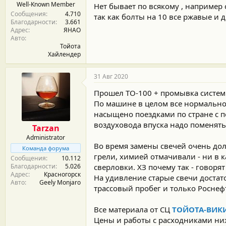
Well-Known Member
Нет бывает по всякому , например 
Сообщения
4.710
так как болты на 10 все ржавые и д
Благодарности
3.661
Адрес
ЯНАО
Авто
Тойота
Хайлендер
31 Авг 2020
Прошел ТО-100 + промывка систем
По машине в целом все нормально,
насыщено поездками по стране с по
воздуховода впуска надо поменять
Tarzan
Administrator
Во время замены свечей очень дол
Команда форума
грели, химией отмачивали - ни в
Сообщения
10.112
Благодарности
5.026
сверловки. ХЗ почему так - говорят
Адрес
Красногорск
На удивление старые свечи достат
Авто
Geely Monjaro
трассовый пробег и только Роснеф
Все материала от СЦ
ТОЙОТА-ВИК
Цены и работы с расходниками ниж