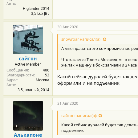
Авто
Higlander 2014
3,5 Lux JBL
30 Авг 2020
snowroar написал(а):
А мне нравится это компромиссное реш
сайгон
Что касается Толекс Мосфильм - в цел
Active Member
же, так машину в бокс загнали и 2 часа 
Сообщения
406
Благодарности
52
Какой сейчас дуралей будет так де
Адрес
Москва
оформили и на подъемник
Авто
3,5, полный, 2014
31 Авг 2020
сайгон написал(а):
Какой сейчас дуралей будет так делать
подъемник
Алькапоне