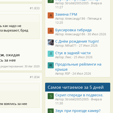
Автор: Stroitel20052005
Вчера в
11:27
#1.833
Замена ГРМ
А
Автор: Александр186
Пятница в
12:20
ль как надо не
Буксировка гибрида
ла вырезают, бред
А
Автор: Александр186
30 Июл 2026
С Днём рождения Yugin!
Автор: Mihail71
27 Июл 2026
Стук в задней части
Л
си
, ожидая
Автор: Лекс
25 Июл 2026
сь за нее
Продольные рейлинги на
R
 редактирование:
30 Авг 2020
крыше
Автор: RSP
24 Июл 2026
#1.834
Самое читаемое за 5 дней
Скрип спереди в подвеске.
S
Автор: Stroitel20052005
Вчера в
ем взялись за нее
11:30
Звук при проезде камер?
S