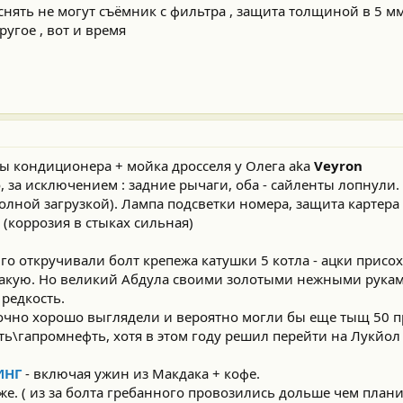
снять не могут съёмник с фильтра , защита толщиной в 5 мм
ругое , вот и время
ы кондиционера + мойка дросселя у Олега aka
Veyron
 за исключением : задние рычаги, оба - сайленты лопнули.
лной загрузкой). Лампа подсветки номера, защита картера 
 (коррозия в стыках сильная)
го откручивали болт крепежа катушки 5 котла - ацки присох
 какую. Но великий Абдула своими золотыми нежными рукам
 редкость.
очно хорошо выглядели и вероятно могли бы еще тыщ 50 п
ть\гапромнефть, хотя в этом году решил перейти на Лукйол 
ИНГ
- включая ужин из Макдака + кофе.
е. ( из за болта гребанного провозились дольше чем плани