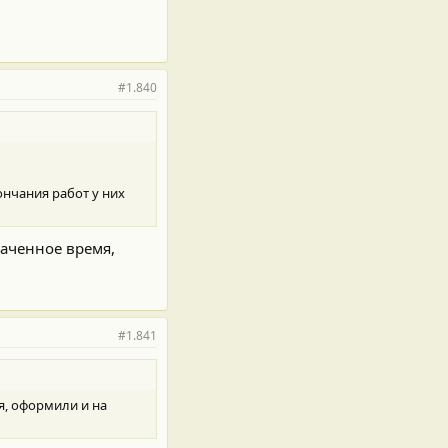
#1.840
ончания работ у них
наченное время,
#1.841
я, оформили и на