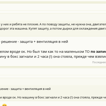
и у них и ребята не плохие. А по поводу защиты, не нужна она, двигате
 дорог эта машина. Купят защиту, а потом дырки для охлаждения двиг
 решение - защита + вентиляция в ней
целом вроде ок. Но был там как то на маленьком ТО
по запи
ну в бокс загнали и 2 часа (!) она стояла, прежде чем взяли
Последнее
ение - защита + вентиляция в ней
 вроде ок. Но машину в бокс загнали и 2 часа (!) она стояла, прежде ч