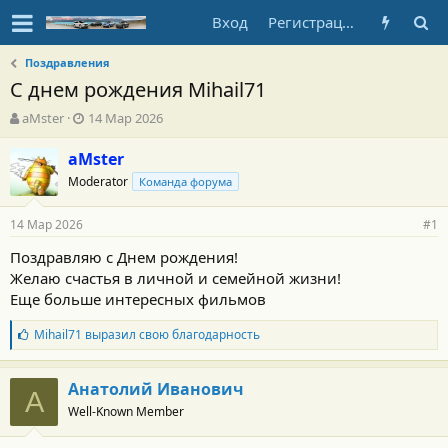
Вход
Регистрация
Поздравления
С днем рождения Mihail71
А
Д
aMster
14 Мар 2026
в
а
т
т
aMster
о
а
Moderator
Команда форума
р
н
т
а
14 Мар 2026
е
ч
#1
м
а
Поздравляю с Днем рождения!
ы
л
Желаю счастья в личной и семейной жизни!
а
Еще больше интересных фильмов
Б
Mihail71
выразил свою благодарность
л
а
г
Анатолий Иванович
А
о
Well-Known Member
д
а
р