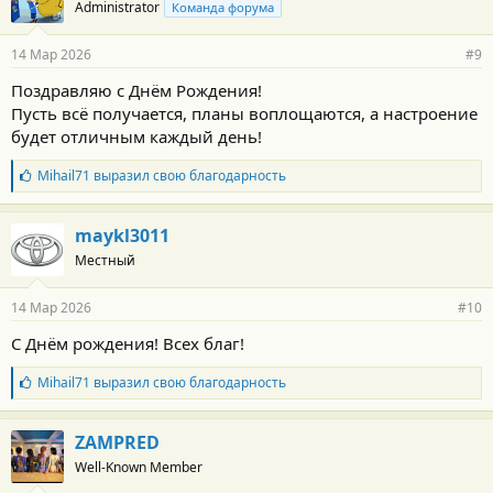
Administrator
Команда форума
д
а
р
14 Мар 2026
#9
н
о
Поздравляю с Днём Рождения!
с
Пусть всё получается, планы воплощаются, а настроение
т
и
будет отличным каждый день!
:
Б
Mihail71
выразил свою благодарность
л
а
г
maykl3011
о
Местный
д
а
р
14 Мар 2026
#10
н
о
С Днём рождения! Всех благ!
с
т
Б
Mihail71
выразил свою благодарность
и
л
:
а
г
ZAMPRED
о
Well-Known Member
д
а