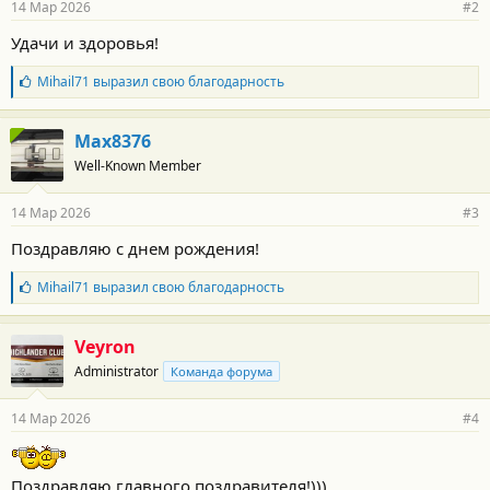
14 Мар 2026
#2
н
о
Удачи и здоровья!
с
т
Б
Mihail71
выразил свою благодарность
и
л
:
а
г
Max8376
о
Well-Known Member
д
а
р
14 Мар 2026
#3
н
о
Поздравляю с днем рождения!
с
т
Б
Mihail71
выразил свою благодарность
и
л
:
а
г
Veyron
о
Administrator
Команда форума
д
а
р
14 Мар 2026
#4
н
о
с
т
Поздравляю главного поздравителя!)))