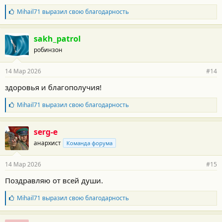
т
Б
Mihail71
выразил свою благодарность
и
л
:
а
г
sakh_patrol
о
робинзон
д
а
р
14 Мар 2026
#14
н
о
здоровья и благополучия!
с
т
Б
Mihail71
выразил свою благодарность
и
л
:
а
г
serg-e
о
анархист
Команда форума
д
а
р
14 Мар 2026
#15
н
о
Поздравляю от всей души.
с
т
Б
Mihail71
выразил свою благодарность
и
л
:
а
г