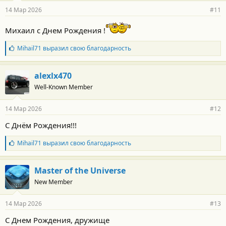
р
14 Мар 2026
#11
н
о
Михаил с Днем Рождения !
с
т
и
Б
Mihail71
выразил свою благодарность
:
л
а
г
alexlx470
о
Well-Known Member
д
а
р
14 Мар 2026
#12
н
о
С Днём Рождения!!!
с
т
Б
Mihail71
выразил свою благодарность
и
л
:
а
г
Master of the Universe
о
New Member
д
а
р
14 Мар 2026
#13
н
о
С Днем Рождения, дружище
с