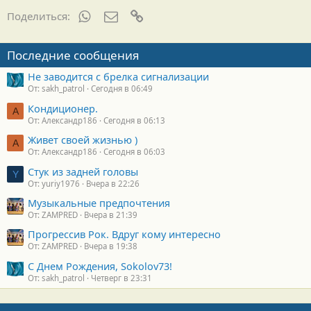
д
а
WhatsApp
Электронная почта
Ссылка
Поделиться:
р
н
о
Последние сообщения
с
т
Не заводится с брелка сигнализации
и
От: sakh_patrol
Сегодня в 06:49
:
Кондиционер.
А
От: Александр186
Сегодня в 06:13
Живет своей жизнью )
А
От: Александр186
Сегодня в 06:03
Стук из задней головы
Y
От: yuriy1976
Вчера в 22:26
Музыкальные предпочтения
От: ZAMPRED
Вчера в 21:39
Прогрессив Рок. Вдруг кому интересно
От: ZAMPRED
Вчера в 19:38
С Днем Рождения, Sokolov73!
От: sakh_patrol
Четверг в 23:31