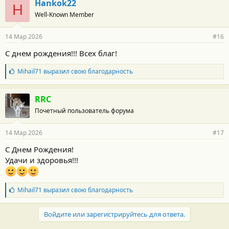
Hankok22
H
о
Well-Known Member
д
а
р
14 Мар 2026
#16
н
о
С днем рождения!!! Всех благ!
с
т
Б
Mihail71
выразил свою благодарность
и
л
:
а
г
RRC
о
Почетный пользователь форума
д
а
р
14 Мар 2026
#17
н
о
С Днем Рождения!
с
Удачи и здоровья!!!
т
и
:
Б
Mihail71
выразил свою благодарность
л
а
г
Войдите или зарегистрируйтесь для ответа.
о