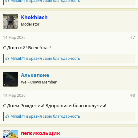
Б
Mihail71
выразил свою благодарность
л
а
г
Khokhlach
о
Moderator
д
а
р
14 Мар 2026
#7
н
о
С Днюхой! Всех благ!
с
т
Б
Mihail71
выразил свою благодарность
и
л
:
а
г
Алькапоне
о
Well-Known Member
д
а
р
14 Мар 2026
#8
н
о
С Днем Рождения! Здоровья и благополучия!
с
т
Б
Mihail71
выразил свою благодарность
и
л
:
а
г
пепсикольщик
о