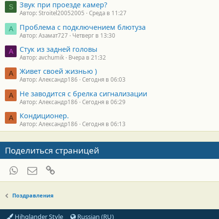
Звук при проезде камер?
S
Автор: Stroitel20052005
Среда в 11:27
Проблема с подключением блютуза
А
Автор: Азамат727
Четверг в 13:30
Стук из задней головы
A
Автор: avchumik
Вчера в 21:32
Живет своей жизнью )
А
Автор: Александр186
Сегодня в 06:03
Не заводится с брелка сигнализации
А
Автор: Александр186
Сегодня в 06:29
Кондиционер.
А
Автор: Александр186
Сегодня в 06:13
Поделиться страницей
WhatsApp
Электронная почта
Ссылка
Поздравления
Hihglander Style
Russian (RU)