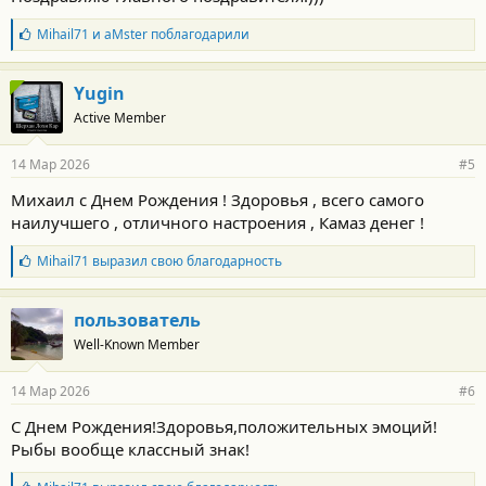
и
:
Б
Mihail71
и
aMster
поблагодарили
л
а
г
Yugin
о
Active Member
д
а
р
14 Мар 2026
#5
н
о
Михаил с Днем Рождения ! Здоровья , всего самого
с
наилучшего , отличного настроения , Камаз денег !
т
и
:
Б
Mihail71
выразил свою благодарность
л
а
г
пользователь
о
Well-Known Member
д
а
р
14 Мар 2026
#6
н
о
С Днем Рождения!Здоровья,положительных эмоций!
с
Рыбы вообще классный знак!
т
и
: