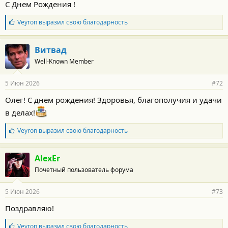
С Днем Рождения !
с
т
Б
Veyron
выразил свою благодарность
и
л
:
а
г
Витвад
о
Well-Known Member
д
а
р
5 Июн 2026
#72
н
о
Олег! С днем рождения! Здоровья, благополучия и удачи
с
т
в делах!
и
:
Б
Veyron
выразил свою благодарность
л
а
г
AlexEr
о
Почетный пользователь форума
д
а
р
5 Июн 2026
#73
н
о
Поздравляю!
с
т
Б
Veyron
выразил свою благодарность
и