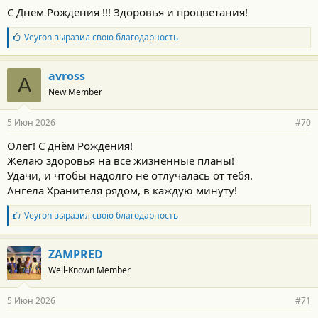
о
С Днем Рождения !!! Здоровья и процветания!
с
т
Б
Veyron
выразил свою благодарность
и
л
:
а
г
avross
A
о
New Member
д
а
р
5 Июн 2026
#70
н
о
Олег! С днём Рождения!
с
Желаю здоровья на все жизненные планы!
т
и
Удачи, и чтобы надолго не отлучалась от тебя.
:
Ангела Хранителя рядом, в каждую минуту!
Б
Veyron
выразил свою благодарность
л
а
г
ZAMPRED
о
Well-Known Member
д
а
р
5 Июн 2026
#71
н
о