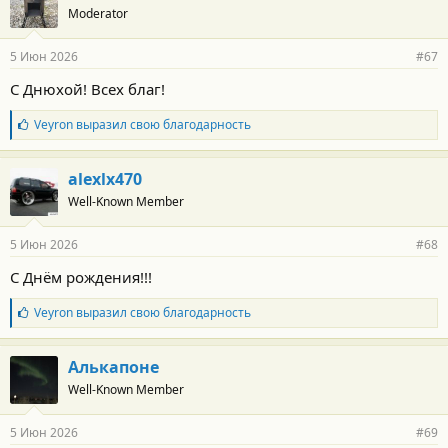
Moderator
д
а
р
5 Июн 2026
#67
н
о
С Днюхой! Всех благ!
с
т
Б
Veyron
выразил свою благодарность
и
л
:
а
г
alexlx470
о
Well-Known Member
д
а
р
5 Июн 2026
#68
н
о
С Днём рождения!!!
с
т
Б
Veyron
выразил свою благодарность
и
л
:
а
г
Алькапоне
о
Well-Known Member
д
а
р
5 Июн 2026
#69
н