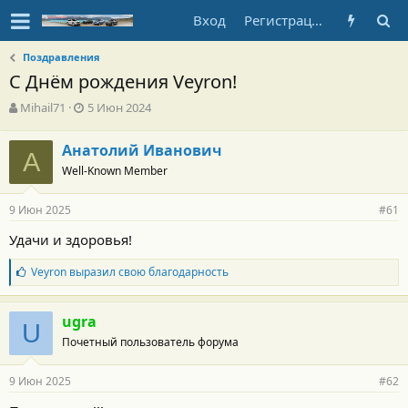
Вход
Регистрация
Поздравления
С Днём рождения Veyron!
А
Д
Mihail71
5 Июн 2024
в
а
т
т
Анатолий Иванович
о
А
а
Well-Known Member
р
н
т
а
е
ч
9 Июн 2025
#61
м
а
ы
л
Удачи и здоровья!
а
Б
Veyron
выразил свою благодарность
л
а
г
ugra
U
о
Почетный пользователь форума
д
а
р
9 Июн 2025
#62
н
о