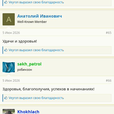
Б
Veyron
выразил свою благодарность
л
а
г
Анатолий Иванович
А
о
Well-Known Member
д
а
р
5 Июн 2026
#65
н
о
Удачи и здоровья!
с
т
Б
Veyron
выразил свою благодарность
и
л
:
а
г
sakh_patrol
о
робинзон
д
а
р
5 Июн 2026
#66
н
о
Здоровья, благополучия, успехов в начинаниях!
с
т
Б
Veyron
выразил свою благодарность
и
л
:
а
г
Khokhlach
о