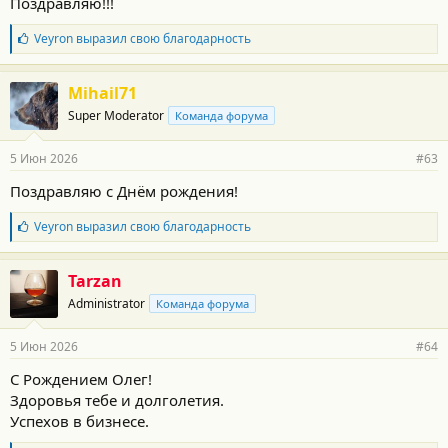
Поздравляю!!!
с
т
Б
Veyron
выразил свою благодарность
и
л
:
а
г
Mihail71
о
Super Moderator
Команда форума
д
а
р
5 Июн 2026
#63
н
о
Поздравляю с Днём рождения!
с
т
Б
Veyron
выразил свою благодарность
и
л
:
а
г
Tarzan
о
Administrator
Команда форума
д
а
р
5 Июн 2026
#64
н
о
С Рождением Олег!
с
Здоровья тебе и долголетия.
т
и
Успехов в бизнесе.
: