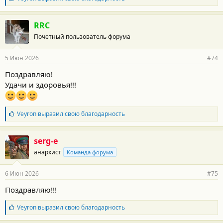
л
:
а
г
RRC
о
Почетный пользователь форума
д
а
р
5 Июн 2026
#74
н
о
Поздравляю!
с
Удачи и здоровья!!!
т
и
:
Б
Veyron
выразил свою благодарность
л
а
г
serg-e
о
анархист
Команда форума
д
а
р
6 Июн 2026
#75
н
о
Поздравляю!!!
с
т
Б
Veyron
выразил свою благодарность
и
л
:
а