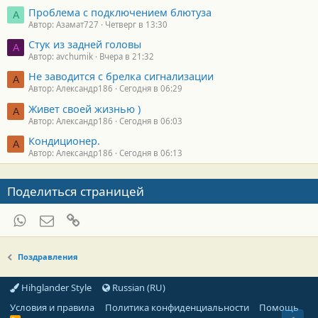
Проблема с подключением блютуза
А
Автор: Азамат727
Четверг в 13:30
Стук из задней головы
A
Автор: avchumik
Вчера в 21:32
Не заводится с брелка сигнализации
А
Автор: Александр186
Сегодня в 06:29
Живет своей жизнью )
А
Автор: Александр186
Сегодня в 06:03
Кондиционер.
А
Автор: Александр186
Сегодня в 06:13
Поделиться страницей
WhatsApp
Электронная почта
Ссылка
Поздравления
Hihglander Style
Russian (RU)
Условия и правила
Политика конфиденциальности
Помощь