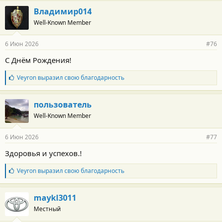
г
Владимир014
о
Well-Known Member
д
а
р
6 Июн 2026
#76
н
о
С Днём Рождения!
с
т
Б
Veyron
выразил свою благодарность
и
л
:
а
г
пользователь
о
Well-Known Member
д
а
р
6 Июн 2026
#77
н
о
Здоровья и успехов.!
с
т
Б
Veyron
выразил свою благодарность
и
л
:
а
г
maykl3011
о
Местный
д
а