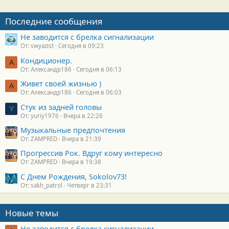
с
т
Последние сообщения
и
:
Не заводится с брелка сигнализации
От: swyazist
Сегодня в 09:23
Кондиционер.
А
От: Александр186
Сегодня в 06:13
Живет своей жизнью )
А
От: Александр186
Сегодня в 06:03
Стук из задней головы
Y
От: yuriy1976
Вчера в 22:26
Музыкальные предпочтения
От: ZAMPRED
Вчера в 21:39
Прогрессив Рок. Вдруг кому интересно
От: ZAMPRED
Вчера в 19:38
С Днем Рождения, Sokolov73!
От: sakh_patrol
Четверг в 23:31
Новые темы
Не заводится с брелка сигнализации