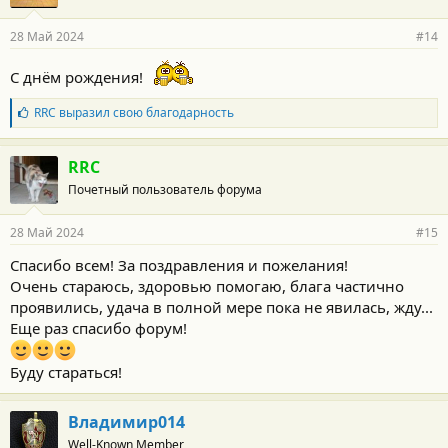
а
р
28 Май 2024
#14
н
о
С днём рождения!
с
т
и
Б
RRC
выразил свою благодарность
:
л
а
г
RRC
о
Почетный пользователь форума
д
а
р
28 Май 2024
#15
н
о
Спасибо всем! За поздравления и пожелания!
с
Очень стараюсь, здоровью помогаю, блага частично
т
и
проявились, удача в полной мере пока не явилась, жду...
:
Еще раз спасибо форум!
Буду стараться!
Владимир014
Well-Known Member