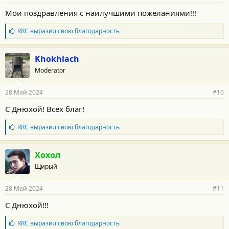
о
Мои поздравления с наилучшими пожеланиями!!!
с
т
Б
RRC
выразил свою благодарность
и
л
:
а
г
Khokhlach
о
Moderator
д
а
р
28 Май 2024
#10
н
о
С Днюхой! Всех благ!
с
т
Б
RRC
выразил свою благодарность
и
л
:
а
г
Хохол
о
Щирый
д
а
р
28 Май 2024
#11
н
о
С Днюхой!!!
с
т
Б
RRC
выразил свою благодарность
и