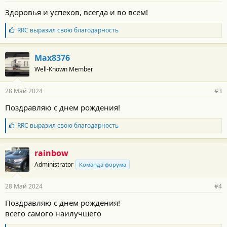
о
Здоровья и успехов, всегда и во всем!
с
т
Б
RRC
выразил свою благодарность
и
л
:
а
г
Max8376
о
Well-Known Member
д
а
р
28 Май 2024
#3
н
о
Поздравляю с днем рождения!
с
т
Б
RRC
выразил свою благодарность
и
л
:
а
г
rainbow
о
Administrator
Команда форума
д
а
р
28 Май 2024
#4
н
о
Поздравляю с днем рождения!
с
всего самого наилучшего
т
и