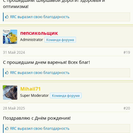
С прошедшим! Шершавой дороги! Здоровья и
с
оптимизма!
т
и
:
Б
RRC
выразил свою благодарность
л
а
г
пепсикольщик
о
Administrator
Команда форума
д
а
р
31 Май 2024
#19
н
о
С прошедшим днем варенья! Всех благ!
с
т
Б
RRC
выразил свою благодарность
и
л
:
а
г
Mihail71
о
Super Moderator
Команда форума
д
а
р
28 Май 2025
#20
н
о
Поздравляю с Днём рождения!
с
т
Б
RRC
выразил свою благодарность
и
л