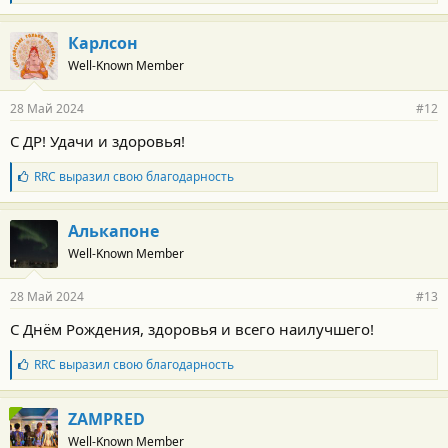
л
:
а
г
Карлсон
о
Well-Known Member
д
а
р
28 Май 2024
#12
н
о
С ДР! Удачи и здоровья!
с
т
Б
RRC
выразил свою благодарность
и
л
:
а
г
Алькапоне
о
Well-Known Member
д
а
р
28 Май 2024
#13
н
о
С Днём Рождения, здоровья и всего наилучшего!
с
т
Б
RRC
выразил свою благодарность
и
л
:
а
г
ZAMPRED
о
Well-Known Member
д