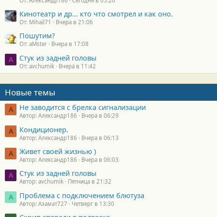
От: Александр186
Сегодня в 05:20
Кинотеатр и др... кто что смотрел и как оно.
От: Mihail71
Вчера в 21:06
Пошутим?
От: aMster
Вчера в 17:08
Стук из задней головы
A
От: avchumik
Вчера в 11:42
Новые темы
Не заводится с брелка сигнализации
А
Автор: Александр186
Вчера в 06:29
Кондиционер.
А
Автор: Александр186
Вчера в 06:13
Живет своей жизнью )
А
Автор: Александр186
Вчера в 06:03
Стук из задней головы
A
Автор: avchumik
Пятница в 21:32
Проблема с подключением блютуза
А
Автор: Азамат727
Четверг в 13:30