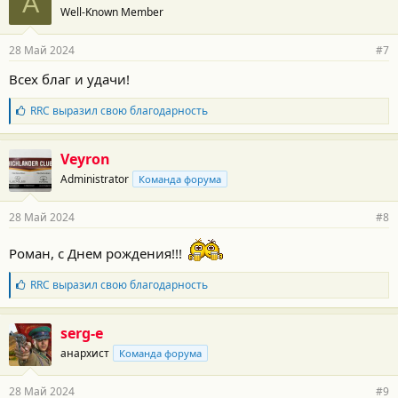
А
Well-Known Member
д
а
р
28 Май 2024
#7
н
о
Всех благ и удачи!
с
т
Б
RRC
выразил свою благодарность
и
л
:
а
г
Veyron
о
Administrator
Команда форума
д
а
р
28 Май 2024
#8
н
о
Роман, c Днем рождения!!!
с
т
и
Б
RRC
выразил свою благодарность
:
л
а
г
serg-e
о
анархист
Команда форума
д
а
р
28 Май 2024
#9
н