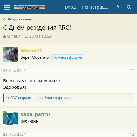
Вход
Регистрация
Поздравления
С Днём рождения RRC!
А
Д
Mihail71
28 Май 2024
в
а
т
т
Mihail71
о
а
Super Moderator
р
н
Команда форума
т
а
е
ч
28 Май 2024
#1
м
а
ы
л
Всего самого наилучшего!
а
Здоровья!
Б
RRC
выразил свою благодарность
л
а
г
sakh_patrol
о
робинзон
д
а
р
28 Май 2024
#2
н