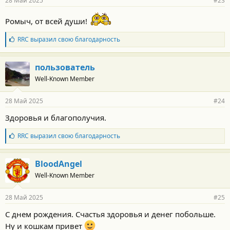
28 Май 2025
#23
Ромыч, от всей души!
Б
RRC
выразил свою благодарность
л
а
г
пользователь
о
Well-Known Member
д
а
р
28 Май 2025
#24
н
о
Здоровья и благополучия.
с
т
Б
RRC
выразил свою благодарность
и
л
:
а
г
BloodAngel
о
Well-Known Member
д
а
р
28 Май 2025
#25
н
о
С днем рождения. Счастья здоровья и денег побольше.
с
Ну и кошкам привет
т