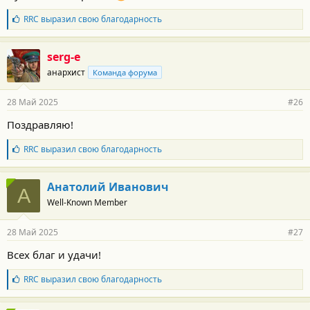
и
:
Б
RRC
выразил свою благодарность
л
а
г
serg-e
о
анархист
Команда форума
д
а
р
28 Май 2025
#26
н
о
Поздравляю!
с
т
Б
RRC
выразил свою благодарность
и
л
:
а
г
Анатолий Иванович
А
о
Well-Known Member
д
а
р
28 Май 2025
#27
н
о
Всех благ и удачи!
с
т
Б
RRC
выразил свою благодарность
и
л
:
а