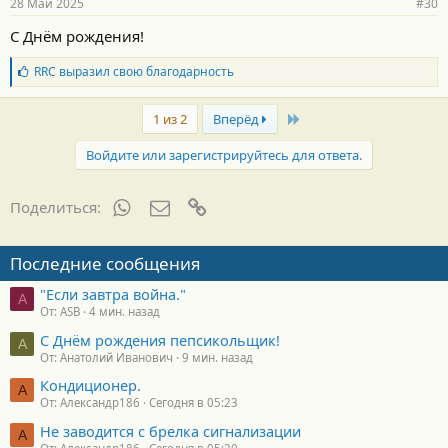
28 Май 2025
#30
н
о
С Днём рождения!
с
т
Б
RRC
выразил свою благодарность
и
л
:
а
Last
г
1 из 2
Вперёд
о
д
Войдите или зарегистрируйтесь для ответа.
а
р
н
WhatsApp
Электронная почта
Ссылка
Поделиться:
о
с
т
Последние сообщения
и
:
"Если завтра война."
A
От: ASB
4 мин. назад
С Днём рождения пепсикольщик!
А
От: Анатолий Иванович
9 мин. назад
Кондиционер.
А
От: Александр186
Сегодня в 05:23
Не заводится с брелка сигнализации
А