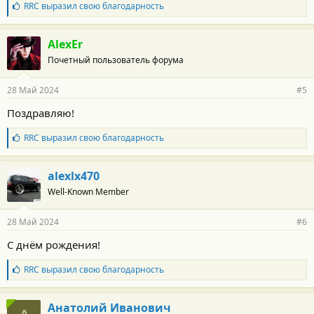
:
Б
RRC
выразил свою благодарность
л
а
г
AlexEr
о
Почетный пользователь форума
д
а
р
28 Май 2024
#5
н
о
Поздравляю!
с
т
Б
RRC
выразил свою благодарность
и
л
:
а
г
alexlx470
о
Well-Known Member
д
а
р
28 Май 2024
#6
н
о
С днём рождения!
с
т
Б
RRC
выразил свою благодарность
и
л
:
а
г
Анатолий Иванович
о