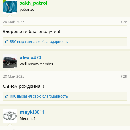
г
sakh_patrol
о
робинзон
д
а
р
28 Май 2025
#28
н
о
Здоровья и благополучия!
с
т
Б
RRC
выразил свою благодарность
и
л
:
а
г
alexlx470
о
Well-Known Member
д
а
р
28 Май 2025
#29
н
о
С днём рождения!!!
с
т
Б
RRC
выразил свою благодарность
и
л
:
а
г
maykl3011
о
Местный
д
а
р