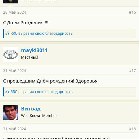
28 Май 2024
#16
С Днем Рождения!!!!!
Б
RRC
выразил свою благодарность
л
а
г
maykl3011
о
Местный
д
а
р
31 Май 2024
#17
н
о
С прошедшим Днём рождения! Здоровья!
с
т
Б
RRC
выразил свою благодарность
и
л
:
а
г
Витвад
о
Well-Known Member
д
а
р
31 Май 2024
#18
н
о