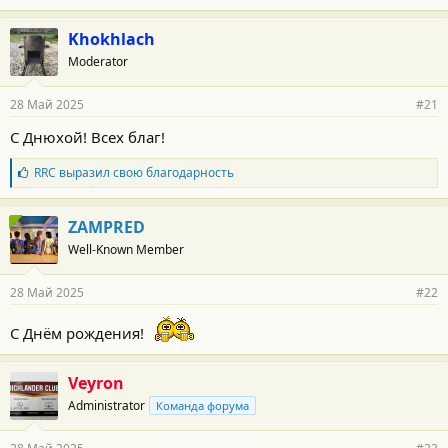
:
а
г
Khokhlach
о
Moderator
д
а
р
28 Май 2025
#21
н
о
С Днюхой! Всех благ!
с
т
Б
RRC
выразил свою благодарность
и
л
:
а
г
ZAMPRED
о
Well-Known Member
д
а
р
28 Май 2025
#22
н
о
С Днём рождения!
с
т
и
:
Veyron
Administrator
Команда форума