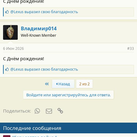
С Днём рождения!
с
т
Б
@Lexus
выразил свою благодарность
и
л
:
а
г
Владимир014
о
Well-Known Member
д
а
р
6 Июн 2026
#33
н
о
С Днём рождения!
с
т
Б
@Lexus
выразил свою благодарность
и
л
:
а
First
г
Назад
2 из 2
о
д
Войдите или зарегистрируйтесь для ответа.
а
р
н
WhatsApp
Электронная почта
Ссылка
Поделиться:
о
с
т
Последние сообщения
и
: