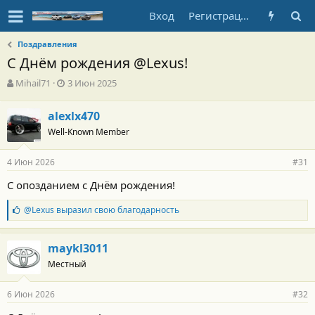
Вход
Регистрация
Поздравления
С Днём рождения @Lexus!
А
Д
Mihail71
3 Июн 2025
в
а
т
т
alexlx470
о
а
Well-Known Member
р
н
т
а
е
ч
4 Июн 2026
#31
м
а
ы
л
С опозданием с Днём рождения!
а
Б
@Lexus
выразил свою благодарность
л
а
г
maykl3011
о
Местный
д
а
р
6 Июн 2026
#32
н
о