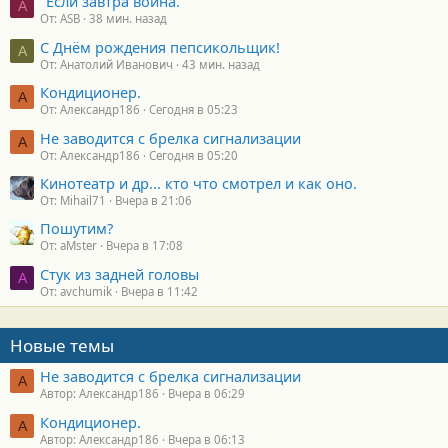
"Если завтра война."
A
От: ASB
38 мин. назад
С Днём рождения пепсикольщик!
А
От: Анатолий Иванович
43 мин. назад
Кондиционер.
А
От: Александр186
Сегодня в 05:23
Не заводится с брелка сигнализации
А
От: Александр186
Сегодня в 05:20
Кинотеатр и др... кто что смотрел и как оно.
От: Mihail71
Вчера в 21:06
Пошутим?
От: aMster
Вчера в 17:08
Стук из задней головы
A
От: avchumik
Вчера в 11:42
Новые темы
Не заводится с брелка сигнализации
А
Автор: Александр186
Вчера в 06:29
Кондиционер.
А
Автор: Александр186
Вчера в 06:13