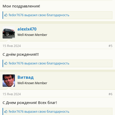
о
Мои поздравления!
с
т
Б
fedor7676
выразил свою благодарность
и
л
:
а
г
alexlx470
о
Well-Known Member
д
а
р
15 Янв 2024
#5
н
о
С днём рождения!!!
с
т
Б
fedor7676
выразил свою благодарность
и
л
:
а
г
Витвад
о
Well-Known Member
д
а
р
15 Янв 2024
#6
н
о
С Днем рождения! Всех благ!
с
т
Б
fedor7676
выразил свою благодарность
и