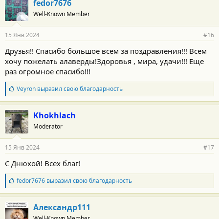
fedor7676
о
Well-Known Member
д
а
р
15 Янв 2024
#16
н
о
Друзья!! Спасибо большое всем за поздравления!!! Всем
с
хочу пожелать алаверды!Здоровья , мира, удачи!!! Еще
т
и
раз огромное спасибо!!!
:
Б
Veyron
выразил свою благодарность
л
а
г
Khokhlach
о
Moderator
д
а
р
15 Янв 2024
#17
н
о
С Днюхой! Всех благ!
с
т
Б
fedor7676
выразил свою благодарность
и
л
:
а
г
Александр111
о
Well-Known Member