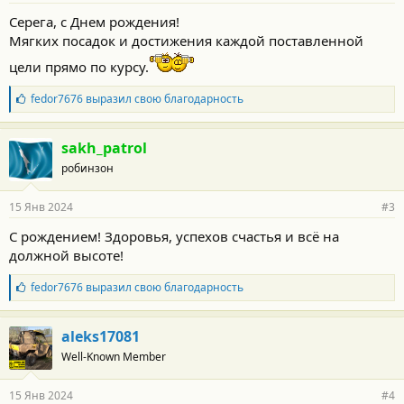
о
Серега, с Днем рождения!
с
Мягких посадок и достижения каждой поставленной
т
и
цели прямо по курсу.
:
Б
fedor7676
выразил свою благодарность
л
а
г
sakh_patrol
о
робинзон
д
а
р
15 Янв 2024
#3
н
о
С рождением! Здоровья, успехов счастья и всё на
с
должной высоте!
т
и
:
Б
fedor7676
выразил свою благодарность
л
а
г
aleks17081
о
Well-Known Member
д
а
р
15 Янв 2024
#4
н