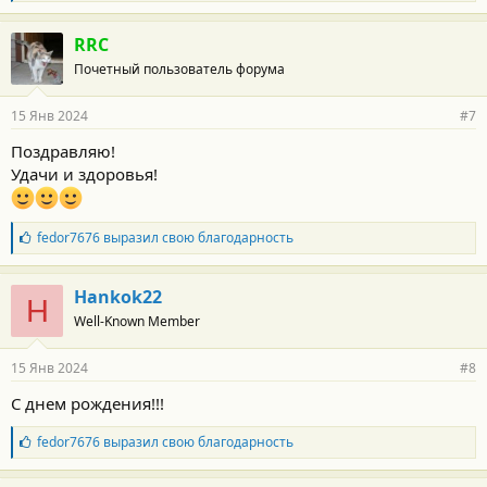
л
:
а
г
RRC
о
Почетный пользователь форума
д
а
р
15 Янв 2024
#7
н
о
Поздравляю!
с
Удачи и здоровья!
т
и
:
Б
fedor7676
выразил свою благодарность
л
а
г
Hankok22
H
о
Well-Known Member
д
а
р
15 Янв 2024
#8
н
о
С днем рождения!!!
с
т
Б
fedor7676
выразил свою благодарность
и
л
:
а