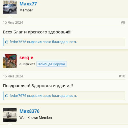
г
Маxx77
о
Member
д
а
р
15 Янв 2024
#9
н
о
Всех Благ и крепкого здоровья!!!
с
т
Б
fedor7676
выразил свою благодарность
и
л
:
а
г
serg-e
о
анархист
Команда форума
д
а
р
15 Янв 2024
#10
н
о
Поздравляю! Здоровья и удачи!!!
с
т
Б
fedor7676
выразил свою благодарность
и
л
:
а
г
Max8376
о
Well-Known Member
д
а
р