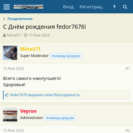
Вход
Регистрация
Поздравления
С Днём рождения fedor7676!
А
Д
Mihail71
15 Янв 2024
в
а
т
т
Mihail71
о
а
Super Moderator
р
н
Команда форума
т
а
е
ч
15 Янв 2024
#1
м
а
ы
л
Всего самого наилучшего!
а
Здоровья!
Б
fedor7676
выразил свою благодарность
л
а
г
Veyron
о
Administrator
Команда форума
д
а
р
15 Янв 2024
#2
н