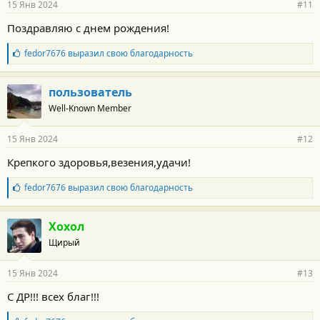
15 Янв 2024
#11
н
о
Поздравляю с днем рождения!
с
т
Б
fedor7676
выразил свою благодарность
и
л
:
а
г
пользователь
о
Well-Known Member
д
а
р
15 Янв 2024
#12
н
о
Крепкого здоровья,везения,удачи!
с
т
Б
fedor7676
выразил свою благодарность
и
л
:
а
г
Хохол
о
Щирый
д
а
р
15 Янв 2024
#13
н
о
С ДР!!! всех благ!!!
с
т