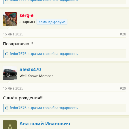
и
л
:
а
г
serg-e
о
анархист
Команда форума
д
а
р
15 Янв 2025
#28
н
о
Поздравляю!!!
с
т
Б
fedor7676
выразил свою благодарность
и
л
:
а
г
alexlx470
о
Well-Known Member
д
а
р
15 Янв 2025
#29
н
о
С днём рождения!!!
с
т
Б
fedor7676
выразил свою благодарность
и
л
:
а
г
Анатолий Иванович
А
о