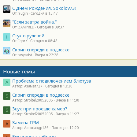
С Днем Рождения, Sokolov73!
От: Yugin
Сегодня в 15:47
"Если завтра война."
От: ZAMPRED
Сегодня в 09:37
Стук в рулевой
I
От: IgorK
Сегодня в 08:48
Скрип спереди в подвеске.
От: swyazist
Вчера в 22:28
Новые темы
Проблема с подключением блютуза
А
Автор: Азамат727
Сегодня в 13:30
Скрип спереди в подвеске.
S
Автор: Stroitel20052005
Вчера в 11:30
Звук при проезде камер?
S
Автор: Stroitel20052005
Вчера в 11:27
Замена ГРМ
А
Автор: Александр186
Пятница в 12:20
Буксировка гибрида