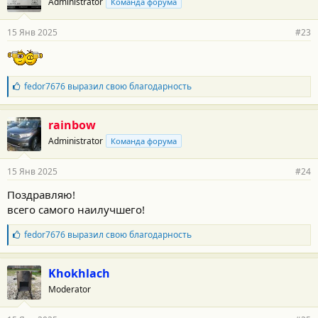
Administrator
Команда форума
д
а
р
15 Янв 2025
#23
н
о
с
т
и
Б
fedor7676
выразил свою благодарность
:
л
а
г
rainbow
о
Administrator
Команда форума
д
а
р
15 Янв 2025
#24
н
о
Поздравляю!
с
всего самого наилучшего!
т
и
:
Б
fedor7676
выразил свою благодарность
л
а
г
Khokhlach
о
Moderator
д
а
р