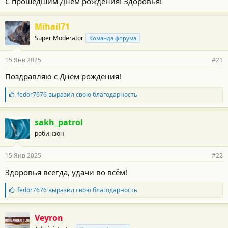
С прошедшим Днём рождения! Здоровья!
с
т
и
Mihail71
:
Super Moderator
Команда форума
15 Янв 2025
#21
Поздравляю с Днём рождения!
Б
fedor7676
выразил свою благодарность
л
а
г
sakh_patrol
о
робинзон
д
а
р
15 Янв 2025
#22
н
о
Здоровья всегда, удачи во всём!
с
т
Б
fedor7676
выразил свою благодарность
и
л
:
а
г
Veyron
о