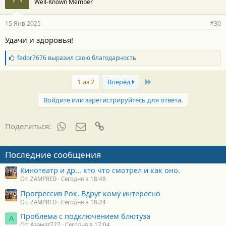
Well-Known Member
д
а
р
15 Янв 2025
#30
н
о
Удачи и здоровья!
с
т
Б
fedor7676
выразил свою благодарность
и
л
:
а
Last
г
1 из 2
Вперёд
о
д
Войдите или зарегистрируйтесь для ответа.
а
р
н
WhatsApp
Электронная почта
Ссылка
Поделиться:
о
с
т
Последние сообщения
и
:
Кинотеатр и др... кто что смотрел и как оно.
От: ZAMPRED
Сегодня в 18:48
Прогрессив Рок. Вдруг кому интересно
От: ZAMPRED
Сегодня в 18:24
Проблема с подключением блютуза
А
От: Азамат727
Сегодня в 17:04