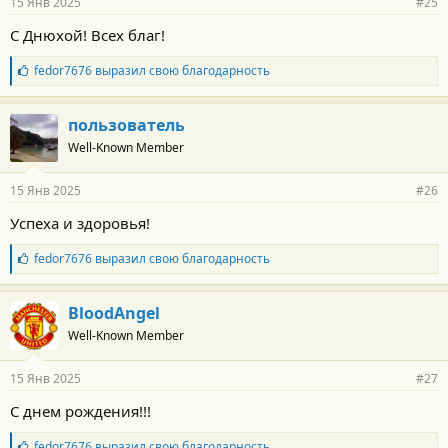
15 Янв 2025
#25
н
о
С Днюхой! Всех благ!
с
т
Б
fedor7676
выразил свою благодарность
и
л
:
а
г
пользователь
о
Well-Known Member
д
а
р
15 Янв 2025
#26
н
о
Успеха и здоровья!
с
т
Б
fedor7676
выразил свою благодарность
и
л
:
а
г
BloodAngel
о
Well-Known Member
д
а
р
15 Янв 2025
#27
н
о
С днем рождения!!!
с
т
Б
fedor7676
выразил свою благодарность