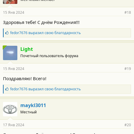
д
а
р
15 Янв 2024
#18
н
о
Здоровья тебе! С днём Рождения!!!
с
т
Б
fedor7676
выразил свою благодарность
и
л
:
а
г
Light
о
Почетный пользователь форума
д
а
р
15 Янв 2024
#19
н
о
Поздравляю! Всего!
с
т
Б
fedor7676
выразил свою благодарность
и
л
:
а
г
maykl3011
о
Местный
д
а
р
17 Янв 2024
#20
н
о