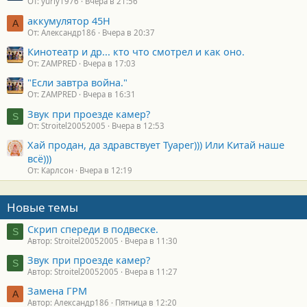
От: yuriy1976
Вчера в 21:56
аккумулятор 45H
А
От: Александр186
Вчера в 20:37
Кинотеатр и др... кто что смотрел и как оно.
От: ZAMPRED
Вчера в 17:03
"Если завтра война."
От: ZAMPRED
Вчера в 16:31
Звук при проезде камер?
S
От: Stroitel20052005
Вчера в 12:53
Хай продан, да здравствует Туарег))) Или Китай наше
всё)))
От: Карлсон
Вчера в 12:19
Новые темы
Скрип спереди в подвеске.
S
Автор: Stroitel20052005
Вчера в 11:30
Звук при проезде камер?
S
Автор: Stroitel20052005
Вчера в 11:27
Замена ГРМ
А
Автор: Александр186
Пятница в 12:20