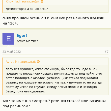
Khokhlach написал(а):
Дефлектора на окнах есть?
снял прошлой осенью т.к. они как раз немного шумели
на 130+.
Egor!
E
Active Member
23 Май 2022
#7
Ayrat_N написал(а):
пару лет мучился, искал свой шум, было где-то надо мной.
грешил на переднюю крышку релинга, думал под ней что-то
ветер полощет. оказалось установщики стекла поднимали
резинку на крыше и не вставили в паз. и шумело то не всегда,
поэтому искал по случаю. с виду лежит плотно и не видно
было, пока не подцепил.
так что именно смотреть? резинка стекла? или заглушка
под релингом?