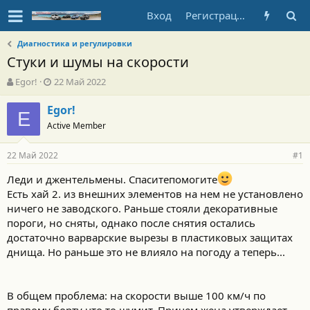
Вход
Регистрация
Диагностика и регулировки
Стуки и шумы на скорости
А
Д
Egor!
22 Май 2022
в
а
т
т
Egor!
E
о
а
Active Member
р
н
т
а
22 Май 2022
е
ч
#1
м
а
Леди и джентельмены. Спаситепомогите
ы
л
Есть хай 2. из внешних элементов на нем не установлено
а
ничего не заводского. Раньше стояли декоративные
пороги, но сняты, однако после снятия остались
достаточно варварские вырезы в пластиковых защитах
днища. Но раньше это не влияло на погоду а теперь...
В общем проблема: на скорости выше 100 км/ч по