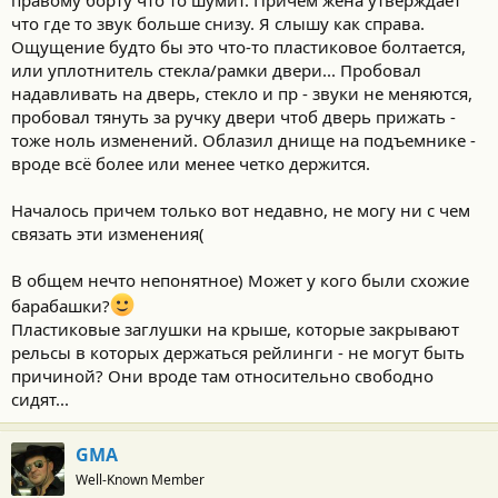
правому борту что то шумит. Причем жена утверждает
что где то звук больше снизу. Я слышу как справа.
Ощущение будто бы это что-то пластиковое болтается,
или уплотнитель стекла/рамки двери... Пробовал
надавливать на дверь, стекло и пр - звуки не меняются,
пробовал тянуть за ручку двери чтоб дверь прижать -
тоже ноль изменений. Облазил днище на подъемнике -
вроде всё более или менее четко держится.
Началось причем только вот недавно, не могу ни с чем
связать эти изменения(
В общем нечто непонятное) Может у кого были схожие
барабашки?
Пластиковые заглушки на крыше, которые закрывают
рельсы в которых держаться рейлинги - не могут быть
причиной? Они вроде там относительно свободно
сидят...
GMA
Well-Known Member