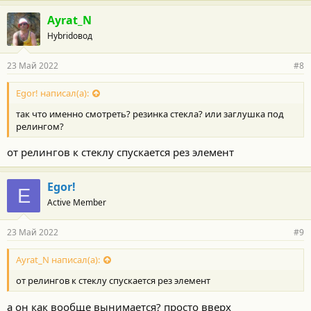
Ayrat_N
Hybridовод
23 Май 2022
#8
Egor! написал(а):
так что именно смотреть? резинка стекла? или заглушка под
релингом?
от релингов к стеклу спускается рез элемент
Egor!
E
Active Member
23 Май 2022
#9
Ayrat_N написал(а):
от релингов к стеклу спускается рез элемент
а он как вообще вынимается? просто вверх