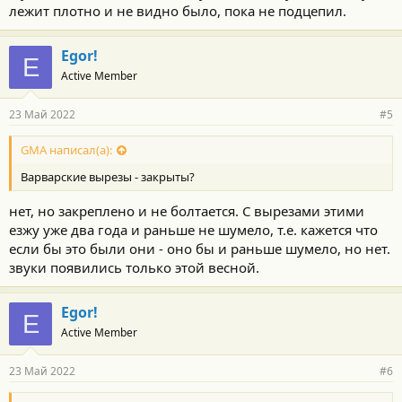
лежит плотно и не видно было, пока не подцепил.
Egor!
E
Active Member
23 Май 2022
#5
GMA написал(а):
Варварские вырезы - закрыты?
нет, но закреплено и не болтается. С вырезами этими
езжу уже два года и раньше не шумело, т.е. кажется что
если бы это были они - оно бы и раньше шумело, но нет.
звуки появились только этой весной.
Egor!
E
Active Member
23 Май 2022
#6