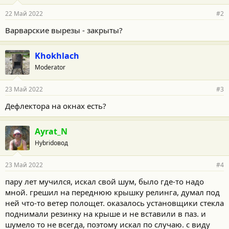
22 Май 2022
#2
Варварские вырезы - закрыты?
Khokhlach
Moderator
23 Май 2022
#3
Дефлектора на окнах есть?
Ayrat_N
Hybridовод
23 Май 2022
#4
пару лет мучился, искал свой шум, было где-то надо
мной. грешил на переднюю крышку релинга, думал под
ней что-то ветер полощет. оказалось установщики стекла
поднимали резинку на крыше и не вставили в паз. и
шумело то не всегда, поэтому искал по случаю. с виду