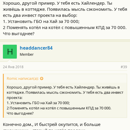
Вложить в здоровье. Вот самая идеальная инвестиция
Хорошо, другой пример. У тебя есть Хайлендер. Ты
живёшь в коттедже. Появилась мысль сэкономить. У тебя
есть два инвест проекта на выбор:
1. Установить ГБО на Хай за 70 000;
2 Поменять котёл на котёл с повышенным КПД за 70 000.
Что выгоднее?
headdancer84
H
Member
24 Янв 2018
#39
Romic написал(а):
Хорошо, другой пример. У тебя есть Хайлендер. Ты живёшь в
коттедже. Появилась мысль сэкономить. У тебя есть два инвест
проекта:
1. Установить ГБО на Хай за 70 000;
2 Поменять котёл на котёл с повышенным КПД за 70 000.
Что выгоднее?
Конечно дом., И быстрей окупится, и больше