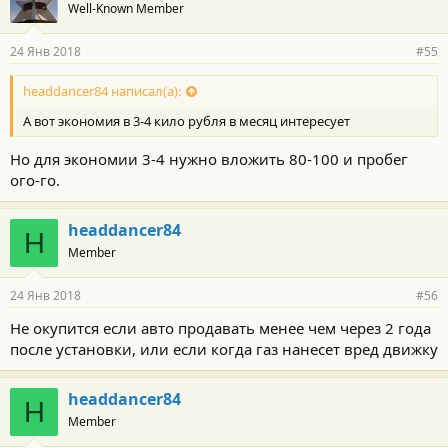
Well-Known Member
24 Янв 2018
#55
headdancer84 написал(а):
А вот экономия в 3-4 кило рубля в месяц интересует
Но для экономии 3-4 нужно вложить 80-100 и пробег
ого-го.
headdancer84
H
Member
24 Янв 2018
#56
Не окупится если авто продавать менее чем через 2 года
после установки, или если когда газ нанесет вред движку
headdancer84
H
Member