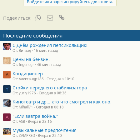
Войдите или зарегистрируйтесь для ответа.
WhatsApp
Электронная почта
Ссылка
Поделиться:
Последние сообщения
С Днём рождения пепсикольщик!
От: Витвад
16 мин. назад
Цены на бензин.
От: Ingenegr
46 мин. назад
Кондиционер.
А
От: Александр186
Сегодня в 10:10
Стойки переднего стабилизатора
Y
От: yuriy1976
Сегодня в 08:36
Кинотеатр и др... кто что смотрел и как оно.
От: Mihail71
Сегодня в 08:18
"Если завтра война."
A
От: ASB
Вчера в 23:16
Музыкальные предпочтения
От: ZAMPRED
Вчера в 22:40