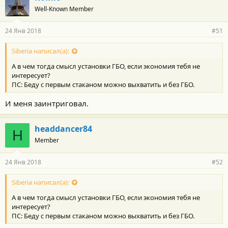
о
Well-Known Member
д
а
р
24 Янв 2018
#51
н
о
с
Siberia написал(а):
т
А в чем тогда смысл установки ГБО, если экономия тебя не
и
:
интересует?
ПС: Беду с первым стаканом можно выхватить и без ГБО.
И меня заинтриговал.
headdancer84
H
Member
24 Янв 2018
#52
Siberia написал(а):
А в чем тогда смысл установки ГБО, если экономия тебя не
интересует?
ПС: Беду с первым стаканом можно выхватить и без ГБО.