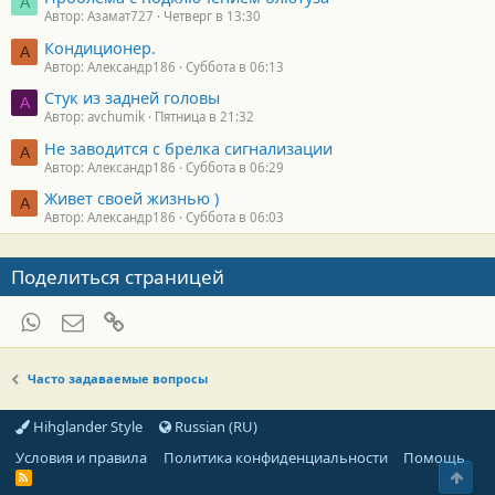
А
Автор: Азамат727
Четверг в 13:30
Кондиционер.
А
Автор: Александр186
Суббота в 06:13
Стук из задней головы
A
Автор: avchumik
Пятница в 21:32
Не заводится с брелка сигнализации
А
Автор: Александр186
Суббота в 06:29
Живет своей жизнью )
А
Автор: Александр186
Суббота в 06:03
Поделиться страницей
WhatsApp
Электронная почта
Ссылка
Часто задаваемые вопросы
Hihglander Style
Russian (RU)
Условия и правила
Политика конфиденциальности
Помощь
Свер
R
S