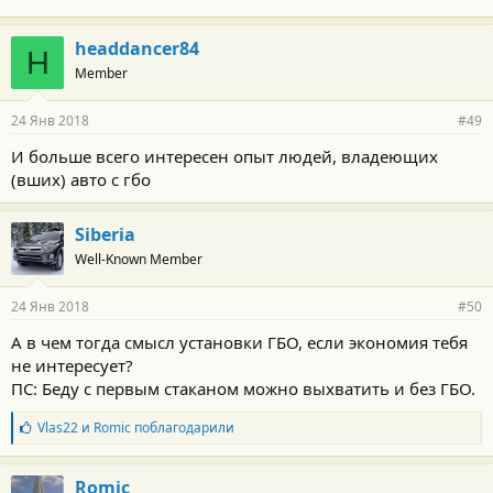
headdancer84
H
Member
24 Янв 2018
#49
И больше всего интересен опыт людей, владеющих
(вших) авто с гбо
Siberia
Well-Known Member
24 Янв 2018
#50
А в чем тогда смысл установки ГБО, если экономия тебя
не интересует?
ПС: Беду с первым стаканом можно выхватить и без ГБО.
Б
Vlas22
и
Romic
поблагодарили
л
а
г
Romic