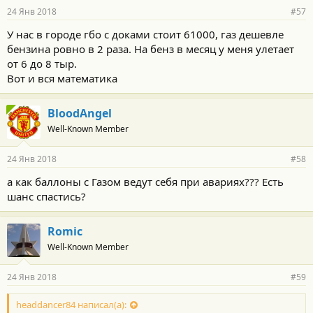
24 Янв 2018
#57
У нас в городе гбо с доками стоит 61000, газ дешевле
бензина ровно в 2 раза. На бенз в месяц у меня улетает
от 6 до 8 тыр.
Вот и вся математика
BloodAngel
Well-Known Member
24 Янв 2018
#58
а как баллоны с Газом ведут себя при авариях??? Есть
шанс спастись?
Romic
Well-Known Member
24 Янв 2018
#59
headdancer84 написал(а):