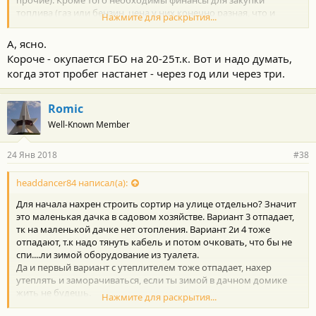
прочие). Кроме того необходимы финансы для закупки
топлива (газ или бензин, цена у них конечно разная, что и
Нажмите для раскрытия...
должно привести к окупаемости). Так вот, как это не
парадоксально, деньги сегодня и деньги через год "стоят"
А, ясно.
совсем по разному (в зависимости от принятого или
Короче - окупается ГБО на 20-25т.к. Вот и надо думать,
рассчитанного на статистике коэффициента дисконтирования).
когда этот пробег настанет - через год или через три.
Может сложится такая ситуация, что выгоднее инвестировать в
другой проект (купить акции, вложить в банк, пустить в
производство или закупку товара для перепродажи, или ещё
Romic
куда), а на полученную прибыль (доход) оплачивать разницу в
Well-Known Member
затратах между газом и бензином.
То, что предлагают интернет калькуляторы по экономии газа
называется простой срок окупаемости и не более того.
24 Янв 2018
#38
headdancer84 написал(а):
Для начала нахрен строить сортир на улице отдельно? Значит
это маленькая дачка в садовом хозяйстве. Вариант 3 отпадает,
тк на маленькой дачке нет отопления. Вариант 2и 4 тоже
отпадают, т.к надо тянуть кабель и потом очковать, что бы не
спи....ли зимой оборудование из туалета.
Да и первый вариант с утеплителем тоже отпадает, нахер
утеплять и заморачиваться, если ты зимой в дачном домике
жить не будешь.
Нажмите для раскрытия...
Правильный ответ- потратить эти $ на себя любимого.