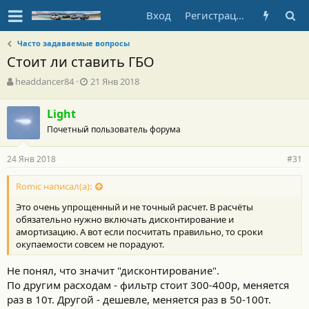
Вход
Регистрация
Часто задаваемые вопросы
Стоит ли ставить ГБО
А
Д
headdancer84
21 Янв 2018
в
а
т
т
Light
о
а
Почетный пользователь форума
р
н
т
а
е
ч
24 Янв 2018
#31
м
а
ы
л
Romic написал(а):
а
Это очень упрощенный и не точный расчет. В расчёты
обязательно нужно включать дисконтирование и
амортизацию. А вот если посчитать правильно, то сроки
окупаемости совсем не порадуют.
Не понял, что значит "дисконтирование".
По другим расходам - фильтр стоит 300-400р, меняется
раз в 10т. Другой - дешевле, меняется раз в 50-100т.