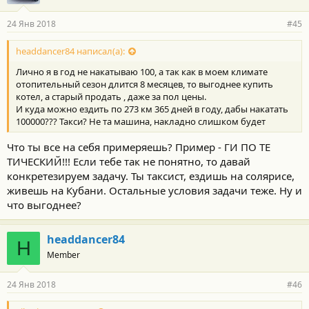
24 Янв 2018
#45
headdancer84 написал(а):
Лично я в год не накатываю 100, а так как в моем климате
отопительный сезон длится 8 месяцев, то выгоднее купить
котел, а старый продать , даже за пол цены.
И куда можно ездить по 273 км 365 дней в году, дабы накатать
100000??? Такси? Не та машина, накладно слишком будет
Что ты все на себя примеряешь? Пример - ГИ ПО ТЕ
ТИЧЕСКИЙ!!! Если тебе так не понятно, то давай
конкретезируем задачу. Ты таксист, ездишь на солярисе,
живешь на Кубани. Остальные условия задачи теже. Ну и
что выгоднее?
headdancer84
H
Member
24 Янв 2018
#46