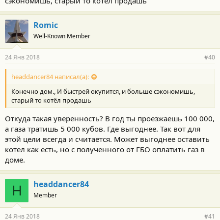
сэкономишь, старый то котёл продашь
Romic
Well-Known Member
24 Янв 2018
#40
headdancer84 написал(а):
Конечно дом., И быстрей окупится, и больше сэкономишь,
старый то котёл продашь
Откуда такая уверенность? В год ты проезжаешь 100 000,
а газа тратишь 5 000 кубов. Где выгоднее. Так вот для
этой цели всегда и считается. Может выгоднее оставить
котел как есть, но с полученного от ГБО оплатить газ в
доме.
headdancer84
H
Member
24 Янв 2018
#41