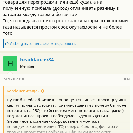
товара для перепродажи, или ещё куда), а на
полученную прибыль (доход) оплачивать разницу в
затратах между газом и бензином.
То, что предлагают интернет калькуляторы по экономии
газа называется простой срок окупаемости и не более
того.
Б
Aisberg
выразил свою благодарность
л
а
г
headdancer84
H
о
Member
д
а
р
24 Янв 2018
#34
н
о
с
Romic написал(а):
т
Ну как бы тебе объяснить попроще. Есть инвест проект (ну или
и
:
как тут принято говорить, появились деньги и почему бы их не
потратить на ГБО, что бы потом меньше платить на заправке),
под этот инвест проект необходимо выделить деньги
(первичное вложение - оборудование и монтаж и
периодические вложения - ТО, поверка баллона, фильтра и
прочие). Кроме того необходимы финансы для закупки