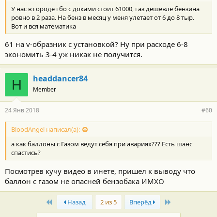
У нас в городе гбо с доками стоит 61000, газ дешевле бензина
ровно в 2 раза. На бенз в месяц у меня улетает от 6 до 8 тыр.
Вот и вся математика
61 на v-образник с установкой? Ну при расходе 6-8
экономить 3-4 уж никак не получится.
headdancer84
H
Member
24 Янв 2018
#60
BloodAngel написал(а):
а как баллоны с Газом ведут себя при авариях??? Есть шанс
спастись?
Посмотрев кучу видео в инете, пришел к выводу что
баллон с газом не опасней бензобака ИМХО
First
Last
Назад
2 из 5
Вперёд