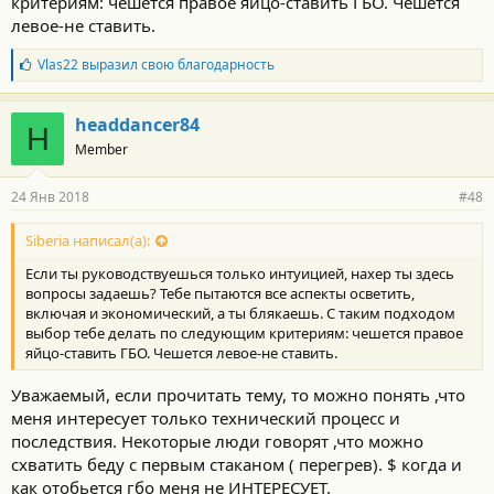
критериям: чешется правое яйцо-ставить ГБО. Чешется
левое-не ставить.
Б
Vlas22
выразил свою благодарность
л
а
г
headdancer84
H
о
Member
д
а
р
24 Янв 2018
#48
н
о
с
Siberia написал(а):
т
Если ты руководствуешься только интуицией, нахер ты здесь
и
:
вопросы задаешь? Тебе пытаются все аспекты осветить,
включая и экономический, а ты блякаешь. С таким подходом
выбор тебе делать по следующим критериям: чешется правое
яйцо-ставить ГБО. Чешется левое-не ставить.
Уважаемый, если прочитать тему, то можно понять ,что
меня интересует только технический процесс и
последствия. Некоторые люди говорят ,что можно
схватить беду с первым стаканом ( перегрев). $ когда и
как отобьется гбо меня не ИНТЕРЕСУЕТ.