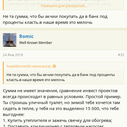
топлива (газ или бензин, цена у них конечно разная, что и
Нажмите для раскрытия...
должно привести к окупаемости). Так вот, как это не
парадоксально, деньги сегодня и деньги через год "стоят"
Не та сумма, что бы акчии покупать да в банк под
совсем по разному (в зависимости от принятого или
проценты класть.в наше время это мелочь
рассчитанного на статистике коэффициента дисконтирования).
Может сложится такая ситуация, что выгоднее инвестировать в
другой проект (купить акции, вложить в банк, пустить в
Romic
производство или закупку товара для перепродажи, или ещё
Well-Known Member
куда), а на полученную прибыль (доход) оплачивать разницу в
затратах между газом и бензином.
То, что предлагают интернет калькуляторы по экономии газа
24 Янв 2018
#35
называется простой срок окупаемости и не более того.
headdancer84 написал(а):
Не та сумма, что бы акчии покупать да в банк под проценты
класть.в наше время это мелочь
Сумма не имеет значения, сравнение инвест проектов
всегда происходит в равных условиях. Простой пример.
Ты строишь уличный туалет, но зимой тебе хочется там
сидеть в тепле, у тебя на это выделено 15 000, что тебе
выгоднее:
1. Купить утеплителя и зажечь свечку для обогрева;
2. Поставить кондиционер с тепловым насосом;