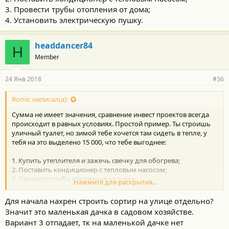
3. Провести трубы отопления от дома;
4. Установить электрическую пушку.
headdancer84
H
Member
24 Янв 2018
#36
Romic написал(а):
Сумма не имеет значения, сравнение инвест проектов всегда
происходит в равных условиях. Простой пример. Ты строишь
уличный туалет, но зимой тебе хочется там сидеть в тепле, у
тебя на это выделено 15 000, что тебе выгоднее:
1. Купить утеплителя и зажечь свечку для обогрева;
2. Поставить кондиционер с тепловым насосом;
3. Провести трубы отопления от дома;
Нажмите для раскрытия...
4. Установить электрическую пушку.
Для начала нахрен строить сортир на улице отдельно?
Значит это маленькая дачка в садовом хозяйстве.
Вариант 3 отпадает, тк на маленькой дачке нет