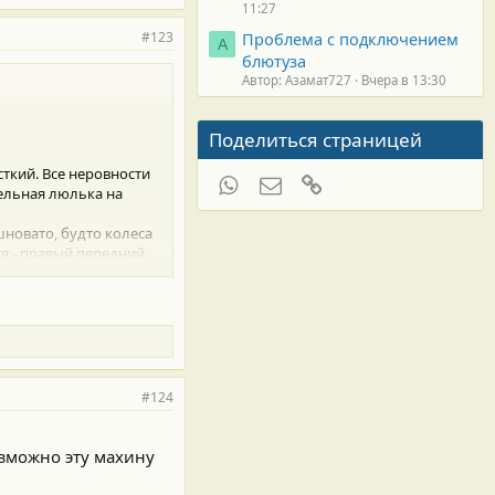
11:27
#123
Проблема с подключением
А
блютуза
Автор: Азамат727
Вчера в 13:30
Поделиться страницей
сткий. Все неровности
WhatsApp
Электронная почта
Ссылка
тельная люлька на
шновато, будто колеса
ся - правый передний
#124
возможно эту махину