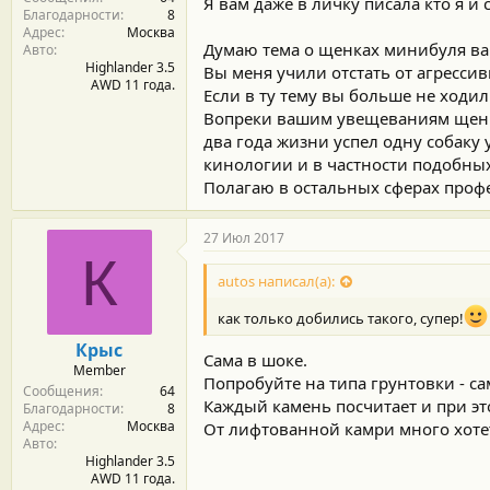
Я вам даже в личку писала кто я и с
Благодарности
8
Адрес
Москва
Думаю тема о щенках минибуля вам
Авто
Highlander 3.5
Вы меня учили отстать от агрессив
AWD 11 года.
Если в ту тему вы больше не ходил
Вопреки вашим увещеваниям щен та
два года жизни успел одну собаку
кинологии и в частности подобных
Полагаю в остальных сферах профе
27 Июл 2017
К
autos написал(а):
как только добились такого, супер!
Крыс
Сама в шоке.
Member
Попробуйте на типа грунтовки - са
Сообщения
64
Каждый камень посчитает и при это
Благодарности
8
Адрес
Москва
От лифтованной камри много хотет
Авто
Highlander 3.5
AWD 11 года.