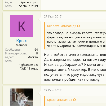
Адрес
Красногорск
Авто
Santa Fe 2019
27 Июл 2017
К
rainbow написал(а):
это правда. но. аморты капота - стоят у
фары складывающиеся тоже у меня стоят
Крыс
на счет замены лампочек и третьего ря
Member
что-то мудрили вы. элементарно меняю
Сообщения
64
Благодарности
8
Не, в тойоте ничего колхозить нель
Адрес
Москва
Да, в заднем фонаре, на пятом год
Авто
И как вы добирались? У меня инач
Highlander 3.5
AWD 11 года.
декоративный характер. В него моя
получается что руку надо засунуть 
лампочки пройдет как по маслу.
27 Июл 2017
Крыс написал(а):