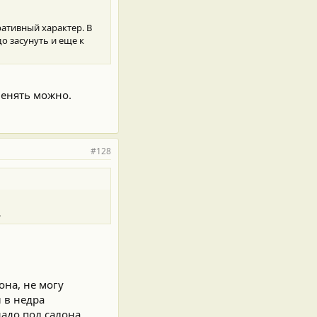
ративный характер. В
до засунуть и еще к
менять можно.
#128
.
она, не могу
 в недра
надо пол салона