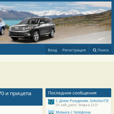
Вход
Регистрация
Поиск
70 и прицепа
Последние сообщения
С Днем Рождения, Sokolov73!
От: sakh_patrol
Вчера в 23:31
Музыка с телефона