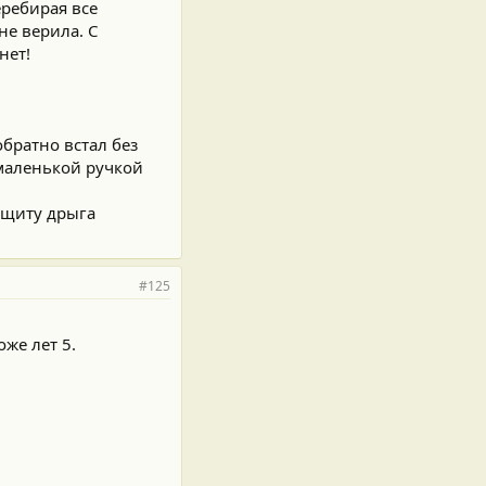
еребирая все
не верила. С
нет!
братно встал без
 маленькой ручкой
ащиту дрыга
#125
же лет 5.