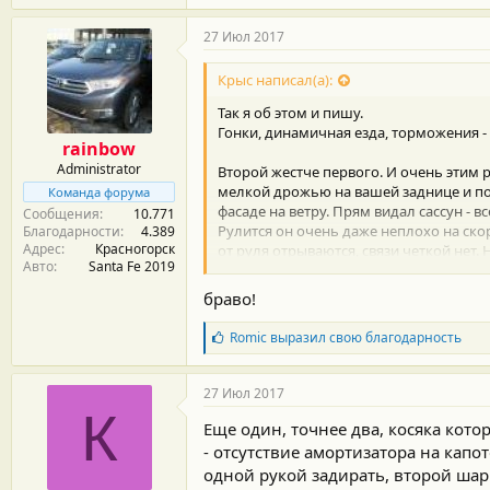
27 Июл 2017
Крыс написал(а):
Так я об этом и пишу.
Гонки, динамичная езда, торможения - 
rainbow
Administrator
Второй жестче первого. И очень этим р
мелкой дрожью на вашей заднице и по 
Команда форума
фасаде на ветру. Прям видал сассун - в
Сообщения
10.771
Рулится он очень даже неплохо на ско
Благодарности
4.389
Адрес
Красногорск
от руля отрываются, связи четкой нет.
Авто
Santa Fe 2019
угол - боль.
браво!
Б
Romic
выразил свою благодарность
л
а
г
27 Июл 2017
о
К
д
Еще один, точнее два, косяка кото
а
- отсутствие амортизатора на капо
р
одной рукой задирать, второй шар
н