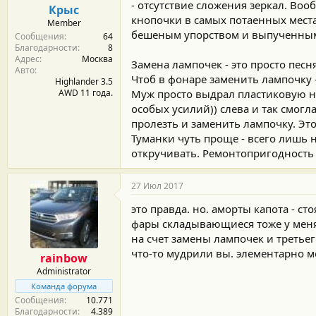
о
- отсутствие сложения зеркал. Воо
Крыс
с
кнопочки в самых потаенных местах
Member
т
бешеным упорством и выпученными г
Сообщения
64
и
Благодарности
8
:
Адрес
Москва
Замена лампочек - это просто песня
Авто
Чтоб в фонаре заменить лампочку -
Highlander 3.5
AWD 11 года.
Муж просто выдрал пластиковую ни
особых усилий)) слева и так смог
пролезть и заменить лампочку. Э
Туманки чуть проще - всего лишь 
откручивать. Ремонтопригодность
27 Июл 2017
это правда. но. аморты капота - сто
фары складывающиеся тоже у меня с
на счет замены лампочек и третьег
что-то мудрили вы. элементарно м
rainbow
Administrator
Команда форума
Сообщения
10.771
Благодарности
4.389