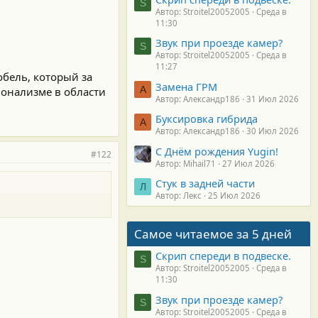
S
Автор: Stroitel20052005
Среда в
11:30
Звук при проезде камер?
S
Автор: Stroitel20052005
Среда в
11:27
бель, который за
Замена ГРМ
А
ионализме в области
Автор: Александр186
31 Июл 2026
Буксировка гибрида
А
Автор: Александр186
30 Июл 2026
С Днём рождения Yugin!
#122
Автор: Mihail71
27 Июл 2026
Стук в задней части
Л
Автор: Лекс
25 Июл 2026
Самое читаемое за 5 дней
Скрип спереди в подвеске.
S
Автор: Stroitel20052005
Среда в
11:30
Звук при проезде камер?
S
Автор: Stroitel20052005
Среда в