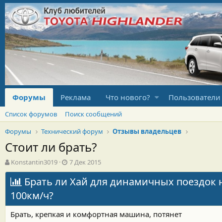
Форумы
Реклама
Что нового?
Пользователи
Список форумов
Поиск сообщений
Форумы
Технический форум
Отзывы владельцев
Стоит ли брать?
А
Д
Konstantin3019
7 Дек 2015
в
а
т
Брать ли Хай для динамичных поездок н
т
о
а
100км/ч?
р
н
т
а
Брать, крепкая и комфортная машина, потянет
е
ч