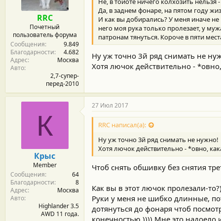
Не, в тойоте ничего колхозить нельзя - 
Да, в заднем фонаре, на пятом году жи
RRC
И как вы добирались? У меня иначе не
Почетный
него моя рука только пролезает, у мужа
пользователь форума
патронам тянуться. Короче в пяти мест
Сообщения
9.849
Благодарности
4.682
Ну уж точно 3й ряд снимать не ну
Адрес
Москва
Хотя лючок действительно - *овно
Авто
2,7-супер-
перед-2010
27 Июл 2017
К
RRC написал(а):
Ну уж точно 3й ряд снимать не нужно!
Хотя лючок действительно - *овно, ка
Крыс
Member
Чтоб снять обшивку без снятия тре
Сообщения
64
Благодарности
8
Как вы в этот лючок пролезали-то?)
Адрес
Москва
Руки у меня не шибко длинные, пот
Авто
Highlander 3.5
дотянуться до фонаря чтоб посмот
AWD 11 года.
конечностью.)))) Мне это надоело 