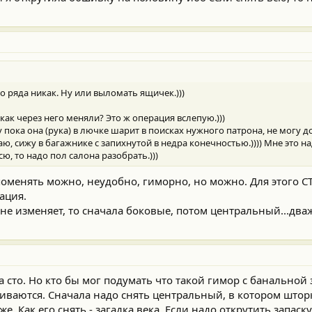
о ряда никак. Ну или выломать ящичек.)))
 как через него меняли? Это ж операция вслепую.)))
 пока она (рука) в лючке шарит в поисках нужного патрона, не могу д
, сижу в багажнике с запихнутой в недра конечностью.)))) Мне это на
ю, то надо пол салона разобрать.)))
поменять можно, неудобно, гиморно, но можно. Для этого С
ация.
е изменяет, то сначала боковые, потом центральный...два
а сто. Но кто бы мог подумать что такой гимор с банальной
киваются. Сначала надо снять центральный, в котором штор
. Как его снять - загадка века. Если надо открутить запаску