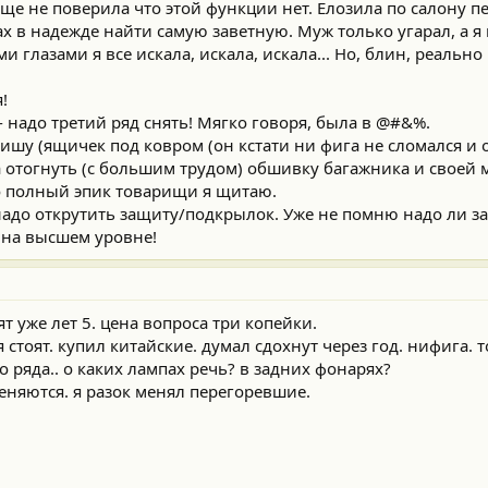
бще не поверила что этой функции нет. Елозила по салону п
 в надежде найти самую заветную. Муж только угарал, а я 
лазами я все искала, искала, искала... Но, блин, реально 
!
 надо третий ряд снять! Мягко говоря, была в @#&%.
шу (ящичек под ковром (он кстати ни фига не сломался и о
ла отогнуть (с большим трудом) обшивку багажника и своей
то полный эпик товарищи я щитаю.
надо открутить защиту/подкрылок. Уже не помню надо ли з
 на высшем уровне!
ят уже лет 5. цена вопроса три копейки.
тоят. купил китайские. думал сдохнут через год. нифига. то
о ряда.. о каких лампах речь? в задних фонарях?
еняются. я разок менял перегоревшие.