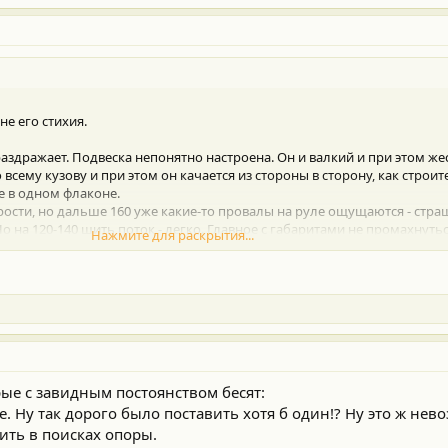
не его стихия.
аздражает. Подвеска непонятно настроена. Он и валкий и при этом же
всему кузову и при этом он качается из стороны в сторону, как строи
се в одном флаконе.
рости, но дальше 160 уже какие-то провалы на руле ощущаются - стра
 Но на 120-140 шить поток - легко. Главное с габаритами не промахнуть
Нажмите для раскрытия...
рые с завидным постоянством бесят:
те. Ну так дорого было поставить хотя б один!? Ну это ж не
ить в поисках опоры.