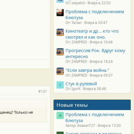
От: swyazist
Вчера в 22:03
Проблема с подключением
блютуза
От: Tarzan
Вчера в 20:47
Кинотеатр и др... кто что
смотрел и как оно.
От: ZAMPRED
Вчера в 18:48
Прогрессив Рок. Вдруг кому
интересно
От: ZAMPRED
Вчера в 18:24
"Если завтра война."
От: ZAMPRED
Вчера в 09:37
Стук в рулевой
I
От: IgorK
Вчера в 08:48
#121
Новые темы
ащенец? Только не
Проблема с подключением
А
блютуза
Автор: Азамат727
Вчера в 13:30
Скрип спереди в подвеске.