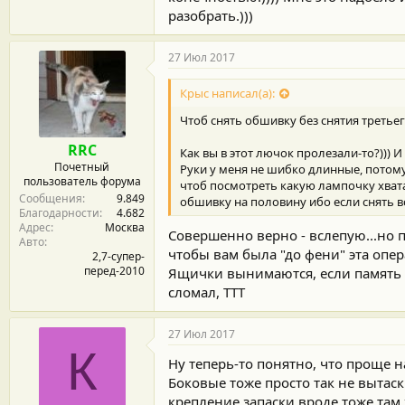
разобрать.)))
27 Июл 2017
Крыс написал(а):
Чтоб снять обшивку без снятия третьег
RRC
Как вы в этот лючок пролезали-то?))) И
Почетный
Руки у меня не шибко длинные, потому
пользователь форума
чтоб посмотреть какую лампочку хватаю
Сообщения
9.849
обшивку на половину ибо если снять вс
Благодарности
4.682
Адрес
Москва
Совершенно верно - вслепую...но 
Авто
чтобы вам была "до фени" эта опер
2,7-супер-
перед-2010
Ящички вынимаются, если память н
сломал, ТТТ
27 Июл 2017
К
Ну теперь-то понятно, что проще н
Боковые тоже просто так не вытас
крепление запаски вроде тоже там же