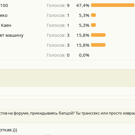
 100
Голосов:
9
47,4%
леко
Голосов:
1
5,3%
 Каен
Голосов:
1
5,3%
ьет машину
Голосов:
3
15,8%
Голосов:
3
15,8%
Голосов:
0
0,0%
стов на форуме, прикидываясь бапцой? Ты транссекс или просто извр
ткая.)))