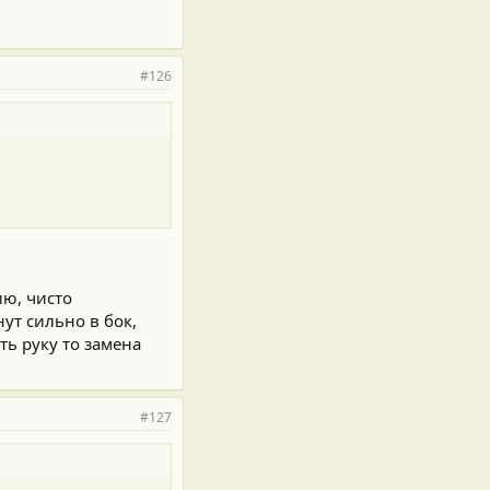
#126
ию, чисто
нут сильно в бок,
ть руку то замена
#127