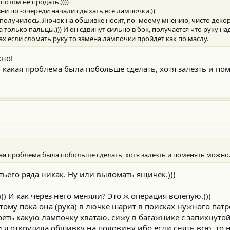
потом не продать.))))
зни по -очереди начали сдыхать все лампочки.))
 получилось. Лючок на обшивке носит, по -моему мнению, чисто деко
 только пальцы.))) И он сдвинут сильно в бок, получается что руку на
ах если сломать руку то замена лампочки пройдет как по маслу.
жно!
, какая проблема была побольше сделать, хотя залезть и по
кая проблема была побольше сделать, хотя залезть и поменять можно
тьего ряда никак. Ну или выломать ящичек.)))
)) И как через него меняли? Это ж операция вслепую.)))
ому пока она (рука) в лючке шарит в поисках нужного патр
реть какую лампочку хватаю, сижу в багажнике с запихнутой
и я открутила обшивку на половину ибо если снять всю, то 