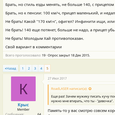
м
а
Брать, но стиль езды менять, не больше 140, с прицепом
ы
л
а
Брать, но к пенсии: 100 км/ч, прицеп маленький, и неда
Не брать! Какой "170 км\ч", офигел? Инфинити ищи, или
Не брать! 140 еще потянет, больше не надо, а прицеп уб
Не брать! Молодым Хай противопоказан.
Свой вариант в комментарии
Всего проголосовало
19
Опрос закрыт
18 Дек 2015
.
Назад
1
2
3
4
5
27 Июл 2017
К
RoadLASER написал(а):
Еще раз! Зачем мужику писать кучу по
нужно мне втирать, что ты - "девочка".
Крыс
Member
Память-то у вас смотрю совсем коро
Сообщения
64