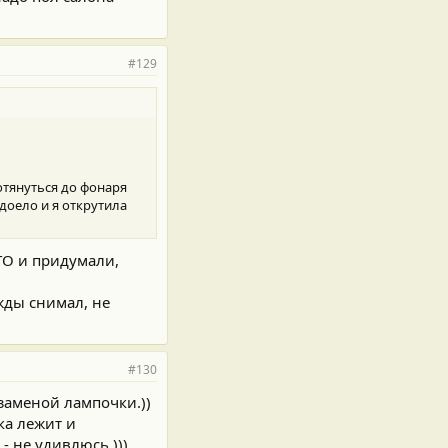
#129
отянуться до фонаря
доело и я открутила
ТО и придумали,
жды снимал, не
#130
 заменой лампочки.))
ка лежит и
 - не удивлюсь.)))