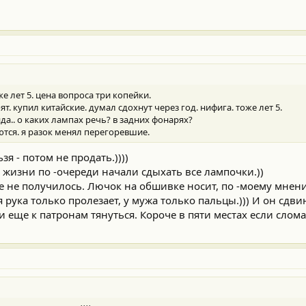
же лет 5. цена вопроса три копейки.
. купил китайские. думал сдохнут через год. нифига. тоже лет 5.
да.. о каких лампах речь? в задних фонарях?
тся. я разок менял перегоревшие.
зя - потом не продать.))))
у жизни по -очереди начали сдыхать все лампочки.))
е не получилось. Лючок на обшивке носит, по -моему мнен
 рука только пролезает, у мужа только пальцы.))) И он сдви
и еще к патронам тянуться. Короче в пяти местах если слома