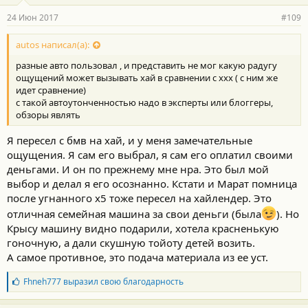
а
р
24 Июн 2017
#109
н
о
с
autos написал(а):
т
разные авто пользовал , и представить не мог какую радугу
и
:
ощущений может вызывать хай в сравнении с ххх ( с ним же
идет сравнение)
с такой автоутонченностью надо в эксперты или блоггеры,
обзоры являть
Я пересел с бмв на хай, и у меня замечательные
ощущения. Я сам его выбрал, я сам его оплатил своими
деньгами. И он по прежнему мне нра. Это был мой
выбор и делал я его осознанно. Кстати и Марат помница
после угнанного х5 тоже пересел на хайлендер. Это
отличная семейная машина за свои деньги (была
). Но
Крысу машину видно подарили, хотела красненькую
гоночную, а дали скушную тойоту детей возить.
А самое противное, это подача материала из ее уст.
Б
Fhneh777
выразил свою благодарность
л
а