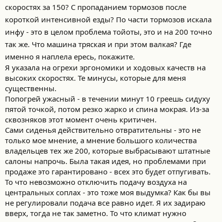
скоростях за 150? С пропаданием тормозов после
короткой интенсивной езды? По части тормозов искала
инфу - это в целом проблема тойоты, это и на 200 точно
так же. Что машина тряская и при этом валкая? Где
именно я наплела ересь, покажите.
Я указала на огрехи эргономики и ходовых качеств на
высоких скоростях. Те минусы, которые для меня
существенны.
Попогрей ужасный - в течении минут 10 греешь сидуху
пятой точкой, потом резко жарко и спина мокрая. Из-за
сквозняков этот момент очень критичен.
Сами сиденья действительно отвратительны - это не
только мое мнение, а мнение большого количества
владельцев тех же 200, которые выбрасывают штатные
салоны напрочь. Была такая идея, но проблемами при
продаже это гарантировано - всех это будет отпугивать.
То что невозможно отключить подачу воздуха на
центральных соплах - это тоже моя выдумка? Как бы вы
не регулировали подача все равно идет. Я их задираю
вверх, тогда не так заметно. То что климат нужно