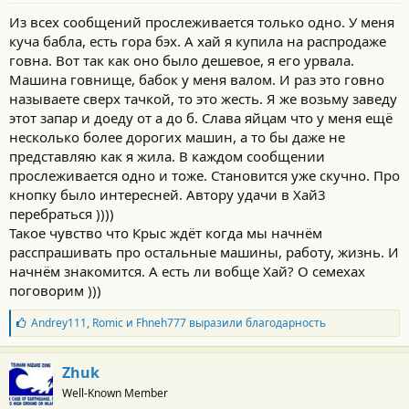
Из всех сообщений прослеживается только одно. У меня
куча бабла, есть гора бэх. А хай я купила на распродаже
говна. Вот так как оно было дешевое, я его урвала.
Машина говнище, бабок у меня валом. И раз это говно
называете сверх тачкой, то это жесть. Я же возьму заведу
этот запар и доеду от а до б. Слава яйцам что у меня ещё
несколько более дорогих машин, а то бы даже не
представляю как я жила. В каждом сообщении
прослеживается одно и тоже. Становится уже скучно. Про
кнопку было интересней. Автору удачи в Хай3
перебраться ))))
Такое чувство что Крыс ждёт когда мы начнём
расспрашивать про остальные машины, работу, жизнь. И
начнём знакомится. А есть ли вобще Хай? О семехах
поговорим )))
Б
Andrey111
,
Romic
и
Fhneh777
выразили благодарность
л
а
г
Zhuk
о
Well-Known Member
д