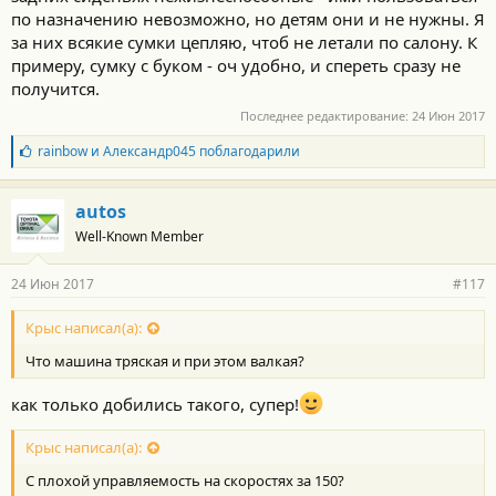
по назначению невозможно, но детям они и не нужны. Я
за них всякие сумки цепляю, чтоб не летали по салону. К
примеру, сумку с буком - оч удобно, и спереть сразу не
получится.
Последнее редактирование:
24 Июн 2017
Б
rainbow
и
Александр045
поблагодарили
л
а
г
autos
о
Well-Known Member
д
а
р
24 Июн 2017
#117
н
о
с
Крыс написал(а):
т
Что машина тряская и при этом валкая?
и
:
как только добились такого, супер!
Крыс написал(а):
С плохой управляемость на скоростях за 150?