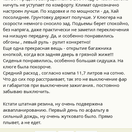
автомобиля.
ничуть не уступает по комфорту. Климат однозначно
Как поповоз по городу - самое то. Всякие коляски, велики,
настроен лучше. По ходовке и по мощности - да, Хай
самокаты - со свистом. И еще детям сзади можно столик
посолиднее. Грунтовку держит получше. У Клюгера на
поставить - красота! Только подлокотники на задних сиденьях
скорости немного сносило зад. Подьемы берет спокойно,
нежизнеспособные - ими пользоваться по назначению
без напряга, даже практически не заметил переключения
невозможно, но детям они и не нужны. Я за них всякие сумки
цепляю, чтоб не летали по салону. К примеру, сумку с буком -
на низшую передачу. Да, и особенно понравились
оч удобно, и спереть сразу не получится.
обгоны , левый руль - рулит конкретно!
Еще одна прекрасная вещь - открытие багажника
кнопкой, когда вся задняя дверь в грязной жиже!!!
Сиденья понравились, особенно большая сидушка. На
клюге была покороче.
Средний расход , согласно компа 11,7 литров на сотню.
Что до сих пор расстраивает, так это не выключение фар
и габаритов при выключение зажигания.. постоянно
забываю выключить.
Кстати штатная резина, ну очень подвержена
аквапланированию. Первый день по асфальту в
сильный дождь, ну очень жутковато было. Прямо
плывет, а не едет.