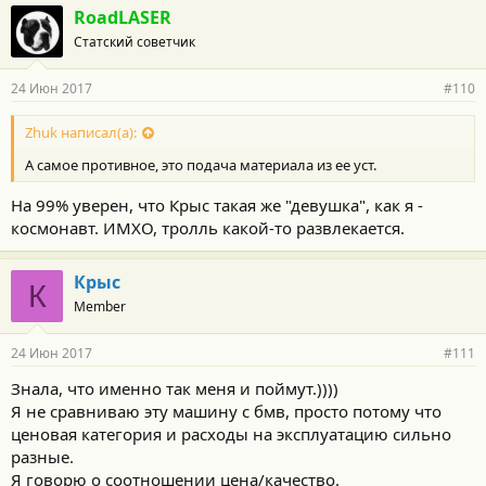
г
RoadLASER
о
Статский советчик
д
а
р
24 Июн 2017
#110
н
о
с
Zhuk написал(а):
т
А самое противное, это подача материала из ее уст.
и
:
На 99% уверен, что Крыс такая же "девушка", как я -
космонавт. ИМХО, тролль какой-то развлекается.
Крыс
К
Member
24 Июн 2017
#111
Знала, что именно так меня и поймут.))))
Я не сравниваю эту машину с бмв, просто потому что
ценовая категория и расходы на эксплуатацию сильно
разные.
Я говорю о соотношении цена/качество.