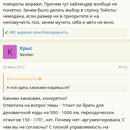
повороты виражи. Причем тут хайлендер вообще не
понятно. Зачем было делать выбор в строну Тойоты-
чемодана, если размер не в приоритете и на
неломучесть пох, зачем мучить себя и авто не ясно.
Б
RRC
выразил свою благодарность
л
а
г
Крыс
К
о
Member
д
а
р
24 Июн 2017
#116
н
о
с
Zhuk написал(а):
т
А чож здесь какахами кидаешься?
и
:
Какими какахами, конкретно?
Ответила на вопрос темы - "стоит ли брать для
динамичной езды на 500 - 1000 км, периодических
отжигов 150 - 170", нет. Почему нет- аргументировала. С
чем вы не согласны? С плохой управляемость на