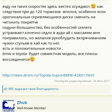
езду на таких скоростях здесь жестко осуждают,
как
следствие при до 120 тормозов -вполне, особенно если
оригинальные скривляющиеся диски сменить на
чегонить покрепче
сидухи-большинство, без особенностей скелета
устраивают.конечно седло в ауди а8 с массажем мне
понравилось, но желания рукоблудить вкорячиванием
чужих стульев в хай как то нет.
есть и положительные новости ,
bmw и toyota -будет совместная модель, все плюсы
воссоединятся
http://news.drom.ru/Toyota-Supra-BMW-42801.html
Последнее редактирование:
24 Июн 2017
Б
RRC
выразил свою благодарность
л
а
г
Zhuk
о
Well-Known Member
д