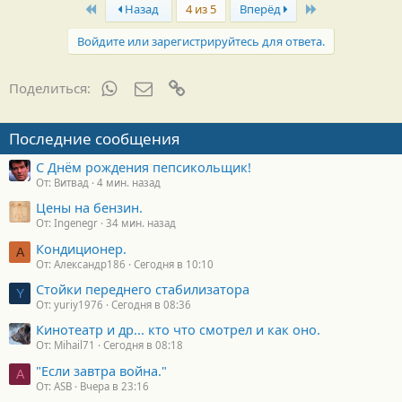
First
Last
Назад
4 из 5
Вперёд
Войдите или зарегистрируйтесь для ответа.
WhatsApp
Электронная почта
Ссылка
Поделиться:
Последние сообщения
С Днём рождения пепсикольщик!
От: Витвад
4 мин. назад
Цены на бензин.
От: Ingenegr
34 мин. назад
Кондиционер.
А
От: Александр186
Сегодня в 10:10
Стойки переднего стабилизатора
Y
От: yuriy1976
Сегодня в 08:36
Кинотеатр и др... кто что смотрел и как оно.
От: Mihail71
Сегодня в 08:18
"Если завтра война."
A
От: ASB
Вчера в 23:16