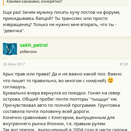
Какими какахами, конкретно?
Сами сиденья действительно отвратительны - это не только
мое мнение, а мнение большого количества владельцев тех
Еще раз! Зачем мужику писать кучу постов на форуме,
же 200, которые выбрасывают штатные салоны напрочь. Была
прикидываясь бапцой? Ты транссекс или просто
такая идея, но проблемами при продаже это гарантировано -
всех это будет отпугивать.
извращенец? Только не нужно мне втирать, что ты -
То что невозможно отключить подачу воздуха на центральных
"девочка".
соплах - это тоже моя выдумка? Как бы вы не регулировали
подача все равно идет. Я их задираю вверх, тогда не так
заметно. То что климат нужно постоянно регулировать - это
sakh_patrol
тоже у меня в голове?
робинзон
З.Ы. Залезла сейчас в ваш бортжурнал.
26 Июн 2017
#120
У меня никогда не скрипели колодки.
У меня никогда не стучали задние суппорта.
Крыс прав или права? Да и не важно какой пол. Важно
У меня никогда не брякали колодки.
что пишет то правильно, во многом с ним(ней)
Я ни разу не залезала в подвеску - нет необходимости, он
соглашусь.
продастся с родной.
Я не меняла тормозные диски - им еще бегать и бегать.
Буквально вчера вернулся из поездки. Гонял на север
Рулевой кардан у меня не стучит
острова. Общий пробег почти полторы "тыщщи" км.
Прочувствовал авто по полной программе. Грунтовка
После этого вы мне будете говорить, что я какахами свое
составила почти половину всей дороги.
ведро закидала?
Конечно сравниваю с Клюгером, выпущенным для
У меня нет НИ ОДНОЙ технической проблемы. Технически
внутреннего рынка Японии, т.е. правым рулем.
машина полностью исправна везде где только можно.
Я дала ответ на вопрос. Я сказала о своем восприятии этого
Так вот предок , выпущенный в 2004 году в части салона