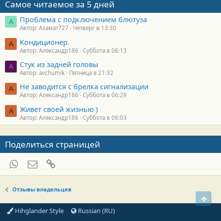
Самое читаемое за 5 дней
Проблема с подключением блютуза
А
Автор: Азамат727
Четверг в 13:30
Кондиционер.
А
Автор: Александр186
Суббота в 06:13
Стук из задней головы
A
Автор: avchumik
Пятница в 21:32
Не заводится с брелка сигнализации
А
Автор: Александр186
Суббота в 06:29
Живет своей жизнью )
А
Автор: Александр186
Суббота в 06:03
Поделиться страницей
WhatsApp
Электронная почта
Ссылка
Отзывы владельцев
Свер
Hihglander Style
Russian (RU)