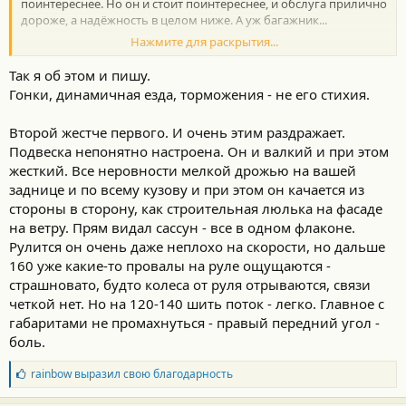
поинтереснее. Но он и стоит поинтереснее, и обслуга прилично
дороже, а надёжность в целом ниже. А уж багажник...
Нажмите для раскрытия...
У меня хоть 1й Хай, но 180 по трассе шёл без проблем. А он,
вроде, по-мягче 2-го будет. С управляемостью тоже, вроде,
Так я об этом и пишу.
вопросов нет.
Гонки, динамичная езда, торможения - не его стихия.
С тормозами тоже: стоят диски Брембо с перфорацией, ни разу
не замечал, чтобы "плыли".
Второй жестче первого. И очень этим раздражает.
Подвеска непонятно настроена. Он и валкий и при этом
жесткий. Все неровности мелкой дрожью на вашей
заднице и по всему кузову и при этом он качается из
стороны в сторону, как строительная люлька на фасаде
на ветру. Прям видал сассун - все в одном флаконе.
Рулится он очень даже неплохо на скорости, но дальше
160 уже какие-то провалы на руле ощущаются -
страшновато, будто колеса от руля отрываются, связи
четкой нет. Но на 120-140 шить поток - легко. Главное с
габаритами не промахнуться - правый передний угол -
боль.
Б
rainbow
выразил свою благодарность
л
а