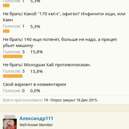
Голосов:
1
5,3%
Не брать! Какой "170 км\ч", офигел? Инфинити ищи, или
Каен
Голосов:
1
5,3%
Не брать! 140 еще потянет, больше не надо, а прицеп
убьет машину
Голосов:
3
15,8%
Не брать! Молодым Хай противопоказан.
Голосов:
3
15,8%
Свой вариант в комментарии
Голосов:
0
0,0%
Всего проголосовало
19
Опрос закрыт
18 Дек 2015
.
Александр111
Well-Known Member