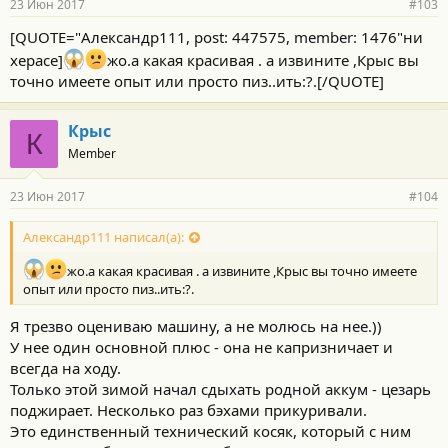
23 Июн 2017
#103
[QUOTE="Александр111, post: 447575, member: 1476"ни
херасе]
жо.а какая красивая . а извините ,Крыс вы
точно имеете опыт или просто пиз..ить:?.[/QUOTE]
Крыс
К
Member
23 Июн 2017
#104
Александр111 написал(а):
жо.а какая красивая . а извините ,Крыс вы точно имеете
опыт или просто пиз..ить:?.
Я трезво оцениваю машину, а не молюсь на нее.))
У нее один основной плюс - она не капризничает и
всегда на ходу.
Только этой зимой начал сдыхать родной аккум - цезарь
поджирает. Несколько раз бэхами прикуривали.
Это единственный технический косяк, который с ним