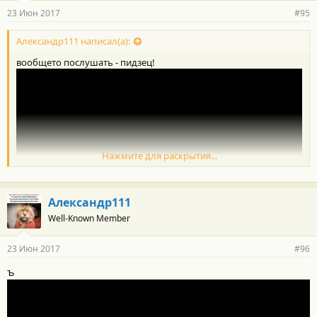
23 Июн 2017
#95
Александр111 написал(а):
вообщето послушать - пидзец!
Нажмите для раскрытия...
Александр111
Well-Known Member
23 Июн 2017
#96
ъ