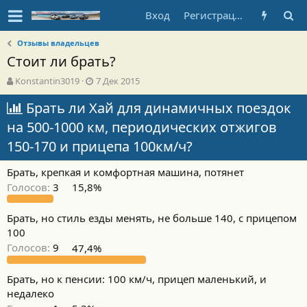
Вход
Регистрация
Отзывы владельцев
Стоит ли брать?
А
Д
Konstantin3019
7 Дек 2015
в
а
т
Брать ли Хай для динамичных поездок
т
о
а
на 500-1000 км, периодических отжигов
р
н
т
а
150-170 и прицепа 100км/ч?
е
ч
м
а
Брать, крепкая и комфортная машина, потянет
ы
л
Голосов:
3
15,8%
а
Брать, но стиль езды менять, не больше 140, с прицепом
100
Голосов:
9
47,4%
Брать, но к пенсии: 100 км/ч, прицеп маленький, и
недалеко