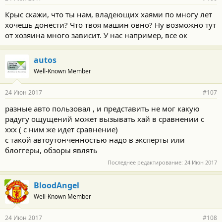
Крыс скажи, что ты нам, владеющих хаями по многу лет
хочешь донести? Что твоя машин овно? Ну возможно тут
от хозяина много зависит. У нас например, все ок
autos
Well-Known Member
24 Июн 2017
#107
разные авто пользовал , и представить не мог какую
радугу ощущений может вызывать хай в сравнении с
ххх ( с ним же идет сравнение)
с такой автоутонченностью надо в эксперты или
блоггеры, обзоры являть
Последнее редактирование:
24 Июн 2017
BloodAngel
Well-Known Member
24 Июн 2017
#108