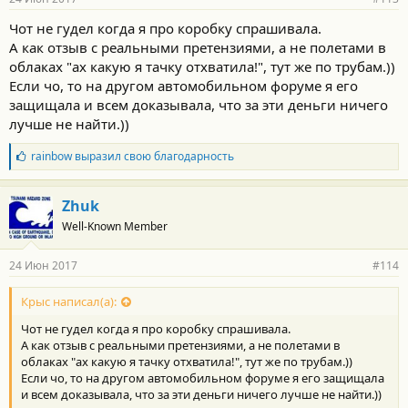
н
о
Чот не гудел когда я про коробку спрашивала.
с
А как отзыв с реальными претензиями, а не полетами в
т
и
облаках "ах какую я тачку отхватила!", тут же по трубам.))
:
Если чо, то на другом автомобильном форуме я его
защищала и всем доказывала, что за эти деньги ничего
лучше не найти.))
Б
rainbow
выразил свою благодарность
л
а
г
Zhuk
о
Well-Known Member
д
а
р
24 Июн 2017
#114
н
о
с
Крыс написал(а):
т
Чот не гудел когда я про коробку спрашивала.
и
:
А как отзыв с реальными претензиями, а не полетами в
облаках "ах какую я тачку отхватила!", тут же по трубам.))
Если чо, то на другом автомобильном форуме я его защищала
и всем доказывала, что за эти деньги ничего лучше не найти.))