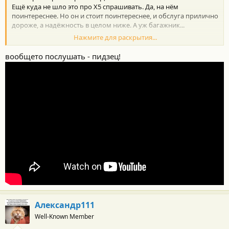
Ещё куда не шло это про Х5 спрашивать. Да, на нём
поинтереснее. Но он и стоит поинтереснее, и обслуга прилично
дороже, а надёжность в целом ниже. А уж багажник...
Нажмите для раскрытия...
У меня хоть 1й Хай, но 180 по трассе шёл без проблем. А он,
вроде, по-мягче 2-го будет. С управляемостью тоже, вроде,
вообщето послушать - пидзец!
вопросов нет.
С торпимозами тоже: стоят диски Брембо с перфорацией, ни
разу не замечал, чтобы "плыли".
Александр111
Well-Known Member