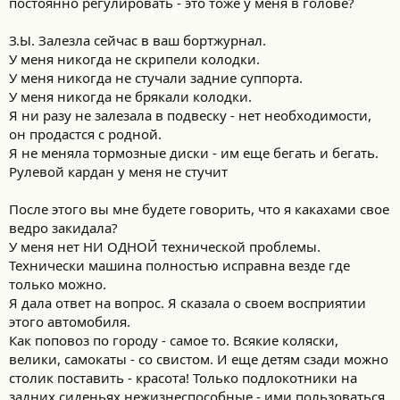
постоянно регулировать - это тоже у меня в голове?
З.Ы. Залезла сейчас в ваш бортжурнал.
У меня никогда не скрипели колодки.
У меня никогда не стучали задние суппорта.
У меня никогда не брякали колодки.
Я ни разу не залезала в подвеску - нет необходимости,
он продастся с родной.
Я не меняла тормозные диски - им еще бегать и бегать.
Рулевой кардан у меня не стучит
После этого вы мне будете говорить, что я какахами свое
ведро закидала?
У меня нет НИ ОДНОЙ технической проблемы.
Технически машина полностью исправна везде где
только можно.
Я дала ответ на вопрос. Я сказала о своем восприятии
этого автомобиля.
Как поповоз по городу - самое то. Всякие коляски,
велики, самокаты - со свистом. И еще детям сзади можно
столик поставить - красота! Только подлокотники на
задних сиденьях нежизнеспособные - ими пользоваться