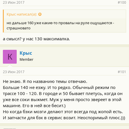
23 Июн 2017
#100
Крыс написал(а):
но дальше 160 уже какие-то провалы на руле ощущаются -
страшновато
а смысл? у нас 130 максималка.
Крыс
К
Member
23 Июн 2017
#101
Не знаю. Я по названию темы отвечаю.
Больше 140 не езжу. И то редко. Обычный режим по
трассе 100 - 120. В городе и 50 бывает плетусь, когда он
уже все соки выжмет. Муж у меня просто звереет в этой
машине. Его в ней все бесит.)
Но когда бэхи мозги делают этот всегда под жопой есть.
И запчасти для бэх в сервис возит. Неоспоримый плюс.)))