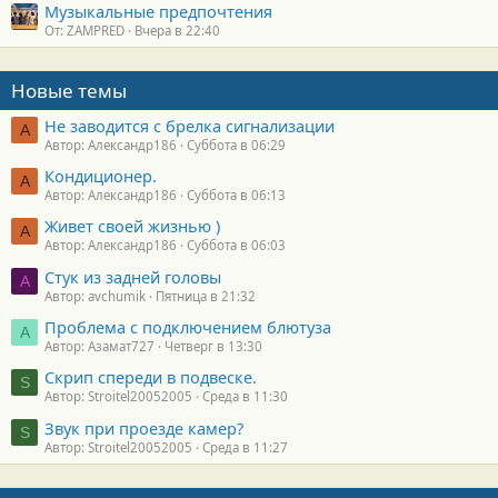
Музыкальные предпочтения
От: ZAMPRED
Вчера в 22:40
Новые темы
Не заводится с брелка сигнализации
А
Автор: Александр186
Суббота в 06:29
Кондиционер.
А
Автор: Александр186
Суббота в 06:13
Живет своей жизнью )
А
Автор: Александр186
Суббота в 06:03
Стук из задней головы
A
Автор: avchumik
Пятница в 21:32
Проблема с подключением блютуза
А
Автор: Азамат727
Четверг в 13:30
Скрип спереди в подвеске.
S
Автор: Stroitel20052005
Среда в 11:30
Звук при проезде камер?
S
Автор: Stroitel20052005
Среда в 11:27