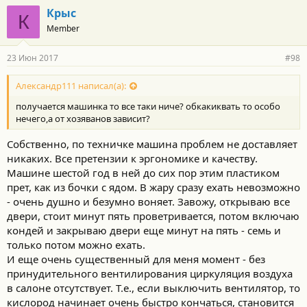
г
Крыс
К
о
Member
д
а
р
23 Июн 2017
#98
н
о
с
Александр111 написал(а):
т
получается машинка то все таки ниче? обкакиквать то особо
и
:
нечего,а от хозяванов зависит?
Собственно, по техничке машина проблем не доставляет
никаких. Все претензии к эргономике и качеству.
Машине шестой год в ней до сих пор этим пластиком
прет, как из бочки с ядом. В жару сразу ехать невозможно
- очень душно и безумно воняет. Завожу, открываю все
двери, стоит минут пять проветривается, потом включаю
кондей и закрываю двери еще минут на пять - семь и
только потом можно ехать.
И еще очень существенный для меня момент - без
принудительного вентилирования циркуляция воздуха
в салоне отсутствует. Т.е., если выключить вентилятор, то
кислород начинает очень быстро кончаться, становится