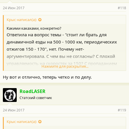
а
р
24 Июн 2017
#118
н
о
с
Крыс написал(а):
т
Какими какахами, конкретно?
и
:
Ответила на вопрос темы - "стоит ли брать для
динамичной езды на 500 - 1000 км, периодических
отжигов 150 - 170", нет. Почему нет-
аргументировала. С чем вы не согласны? С плохой
управляемость на скоростях за 150? С пропаданием
Нажмите для раскрытия...
тормозов после короткой интенсивной езды? По
Ну вот и отлично, теперь четко и по делу.
части тормозов искала инфу - это в целом проблема
тойоты, это и на 200 точно так же. Что машина
RoadLASER
тряская и при этом валкая? Где именно я наплела
Статский советчик
ересь, покажите.
Я указала на огрехи эргономики и ходовых качеств на высоких
24 Июн 2017
#119
скоростях. Те минусы, которые для меня существенны.
Попогрей ужасный - в течении минут 10 греешь сидуху пятой
точкой, потом резко жарко и спина мокрая. Из-за сквозняков
Крыс написал(а):
этот момент очень критичен.