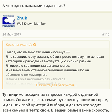
А чож здесь какахами кидаешься?
Zhuk
Well-Known Member
24 Июн 2017
#115
Крыс написал(а):
Знала, что именно так меня и поймут.))))
Я не сравниваю эту машину с бмв, просто потому что ценовая
категория и расходы на эксплуатацию сильно разные.
Я говорю о соотношении цена/качество.
Я не вижу в нем отличной семейной машины ибо он
абсолютно не комфортен.
Плюсы я уже несколько раз написала.
Мозги не вынимает. Большой. Все.
Нажмите для раскрытия...
Из минусов - все остальное и высокая угоняемость.
Тут видимо исходит из запросов каждой отдельной
семьи. Согласись, есть семьи путешествующие по горам,
и для них свой критерий выбора, а для тех кто ходит
всей семьей в театр свой. В вашей семье важна скорость,