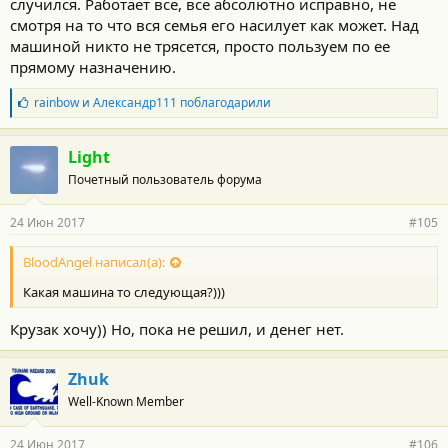
случился. Работает все, все абсолютно исправно, не
смотря на то что вся семья его насилует как может. Над
машиной никто не трясется, просто пользуем по ее
прямому назначению.
Б
rainbow
и
Александр111
поблагодарили
л
а
г
Light
о
Почетный пользователь форума
д
а
р
24 Июн 2017
#105
н
о
с
BloodAngel написал(а):
т
Какая машина то следующая?)))
и
:
Крузак хочу)) Но, пока не решил, и денег нет.
Zhuk
Well-Known Member
24 Июн 2017
#106