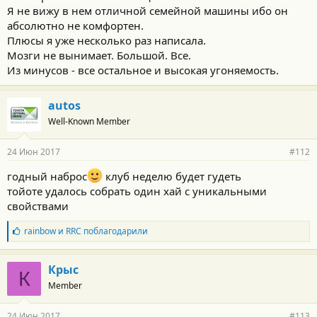
Я не вижу в нем отличной семейной машины ибо он
абсолютно не комфортен.
Плюсы я уже несколько раз написала.
Мозги не вынимает. Большой. Все.
Из минусов - все остальное и высокая угоняемость.
autos
Well-Known Member
24 Июн 2017
#112
годный наброс
клуб неделю будет гудеть
тойоте удалось собрать один хай с уникальными
свойствами
Б
rainbow
и
RRC
поблагодарили
л
а
г
Крыс
К
о
Member
д
а
р
24 Июн 2017
#113