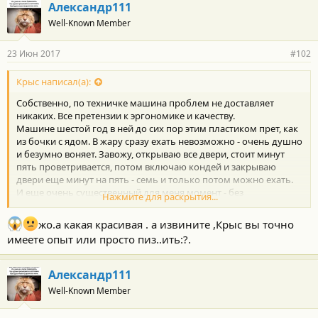
Александр111
Well-Known Member
23 Июн 2017
#102
Крыс написал(а):
Собственно, по техничке машина проблем не доставляет
никаких. Все претензии к эргономике и качеству.
Машине шестой год в ней до сих пор этим пластиком прет, как
из бочки с ядом. В жару сразу ехать невозможно - очень душно
и безумно воняет. Завожу, открываю все двери, стоит минут
пять проветривается, потом включаю кондей и закрываю
двери еще минут на пять - семь и только потом можно ехать.
И еще очень существенный для меня момент - без
Нажмите для раскрытия...
принудительного вентилирования циркуляция воздуха в
салоне отсутствует. Т.е., если выключить вентилятор, то
жо.а какая красивая . а извините ,Крыс вы точно
кислород начинает очень быстро кончаться, становится
имеете опыт или просто пиз..ить:?.
душно, хочется продышаться, а нечем. Открытые окна
ситуацию не спасают - сильно завалена передняя стойка,
циркуляции все равно нет. Ехать с открытыми задними окнами
Александр111
- истязание для ушей. Низкочастотные хлопки воздуха
Well-Known Member
заставляют идти кровь из ушей.