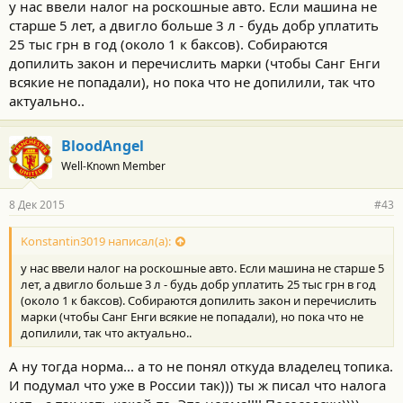
у нас ввели налог на роскошные авто. Если машина не
старше 5 лет, а двигло больше 3 л - будь добр уплатить
25 тыс грн в год (около 1 к баксов). Собираются
допилить закон и перечислить марки (чтобы Санг Енги
всякие не попадали), но пока что не допилили, так что
актуально..
BloodAngel
Well-Known Member
8 Дек 2015
#43
Konstantin3019 написал(а):
у нас ввели налог на роскошные авто. Если машина не старше 5
лет, а двигло больше 3 л - будь добр уплатить 25 тыс грн в год
(около 1 к баксов). Собираются допилить закон и перечислить
марки (чтобы Санг Енги всякие не попадали), но пока что не
допилили, так что актуально..
А ну тогда норма... а то не понял откуда владелец топика.
И подумал что уже в России так))) ты ж писал что налога