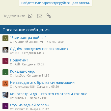
Войдите или зарегистрируйтесь для ответа.
WhatsApp
Электронная почта
Ссылка
Поделиться:
Последние сообщения
"Если завтра война."
А
От: Анатолий Иванович
14 мин. назад
С Днём рождения пепсикольщик!
От: RRC
Сегодня в 14:34
Пошутим?
A
От: ASB
Сегодня в 13:05
Кондиционер.
J
От: JustDoc
Сегодня в 11:39
Не заводится с брелка сигнализации
А
От: Александр186
Сегодня в 05:20
Кинотеатр и др... кто что смотрел и как оно.
От: Mihail71
Вчера в 21:06
Стук из задней головы
A
От: avchumik
Вчера в 11:42