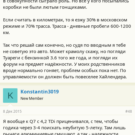
в совокупности сыграло роль. Но все у кого посыпались
коробки не были лютым гонщиками.
Если считать в километрах, то я езжу 30% в московском
режиме и 70% трасса. Трасса - дневные пробеги 600-1200
км.
Так что решай сам конечно, но судя по вводным я тебе
не советую это авто. Может крамолу скажу, но погляди
Туареги с бензинкой 3.6 того же года, и погляди их
форум на предмет надёжности. У моих родственников
вроде нормально гоняет, проблем особых пока нет. По
управляемости он должен быть повеселее Хайлендера.
Konstantin3019
K
New Member
8 Дек 2015
#48
Я вообще к Q7 с 4,2 TDi приценивался, с тем, чтобы
годика через 3-4 поискать неубитую 5-летку. Там лишь
рычаги алюминиевые смущают, а так - надежности