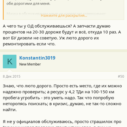
обе дорогими для меня.
Мазда в обслуживании меня не напрягает совершенно;
Нажмите для раскрытия...
понятно, что кроссовер подороже в содержании будет, но не в
10 раз-то? Топливо не волнует, конечно, было бы странно
А чего ты у ОД обслуживаешься? А запчасти думаю
любить ездить и экономить бензин) а я за рулем реально
процентов на 20-30 дороже будут и всё, откуда 10 раз. А
отдыхаю.
вот БУ дизели не советую. Уж люто дорого их
ремонтировать если что.
Konstantin3019
K
New Member
8 Дек 2015
#50
Знаю, что люто дорого. Просто есть место, где их можно
надежно проверить; а ресурс у 4,2 ТДи на 100-150 км
пробега угробить - это уметь надо. Так что попробую
неторопясь поискать; в кризис, думаю, не так-то сложно
найти.
Я не у официалов обслуживаюсь, просто страшилок про