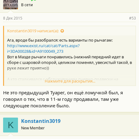
В сети
8 Дек 2015
#53
Konstantin3019 написал(а):
Ага, вроде бы разобрался: есть варианты по рычагам:
http://www.exist.ru/cat/cat/Parts.aspx?
i=3DA00028&id=A9100049_273
Вот в Мазде рычаги понравились (нижний передний идет в
сборе с шаровой опорой, целиком поменял, увесистый такой, в
руке лежит приятно))
А кто сталкивался с обслуживанием пневмо-подвески на
Нажмите для раскрытия...
кроссоверах, сколько она ходит? Тысяч 100-150? Во сколько
обходится замена пневмо-стоек?
Не это предыдущий Туарег, он ещё ломучкой был, я
говорил о тех, что в 11-м году продавали, там уже
следующее поколение было.
Konstantin3019
K
New Member