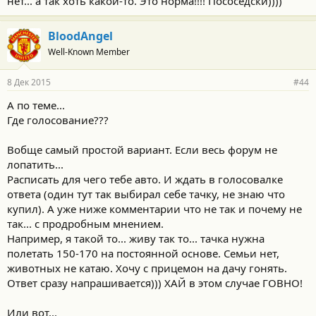
нет... а так хоть какой-то. Это норма!!!! Пососедски))))
BloodAngel
Well-Known Member
8 Дек 2015
#44
А по теме...
Где голосование???
Вобще самый простой вариант. Если весь форум не
лопатить...
Расписать для чего тебе авто. И ждать в голосовалке
ответа (один тут так выбирал себе тачку, не знаю что
купил). А уже ниже комментарии что не так и почему не
так... с продробным мнением.
Например, я такой то... живу так то... тачка нужна
полетать 150-170 на постоянной основе. Семьи нет,
животных не катаю. Хочу с прицемон на дачу гонять.
Ответ сразу напрашивается))) ХАЙ в этом случае ГОВНО!
Или вот...