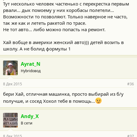
Тут несколько человек частенько с перекрестка первым
рвали... дык помоему у них коробасы полетели...
Возможности то позволяют. Только наверное не часто,
так же как и лететь ракетой по трасе.
Не тот авто... либо можно попасть на ремонт.
Хай вобще в америки женский авто))) детей возить в
школу. А не болид формулы 1
Ayrat_N
Hybridовод
8 Дек 2015
#36
бери Хай, отличная машинка, просто выбирай из б/у
получше, и сосед Хохол тебе в помощь...
Andy_X
В сети
8 Дек 2015
#37