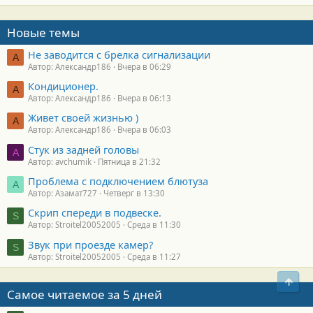
Новые темы
Не заводится с брелка сигнализации
А
Автор: Александр186
Вчера в 06:29
Кондиционер.
А
Автор: Александр186
Вчера в 06:13
Живет своей жизнью )
А
Автор: Александр186
Вчера в 06:03
Стук из задней головы
A
Автор: avchumik
Пятница в 21:32
Проблема с подключением блютуза
А
Автор: Азамат727
Четверг в 13:30
Скрип спереди в подвеске.
S
Автор: Stroitel20052005
Среда в 11:30
Звук при проезде камер?
S
Автор: Stroitel20052005
Среда в 11:27
Свер
Самое читаемое за 5 дней