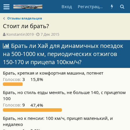
Вход
Регистрация
Отзывы владельцев
Стоит ли брать?
А
Д
Konstantin3019
7 Дек 2015
в
а
т
Брать ли Хай для динамичных поездок
т
о
а
на 500-1000 км, периодических отжигов
р
н
т
а
150-170 и прицепа 100км/ч?
е
ч
м
а
Брать, крепкая и комфортная машина, потянет
ы
л
Голосов:
3
15,8%
а
Брать, но стиль езды менять, не больше 140, с прицепом
100
Голосов:
9
47,4%
Брать, но к пенсии: 100 км/ч, прицеп маленький, и
недалеко