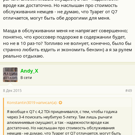
вроде как достаточно. Но наслышан про стоимость
обслуживания немцев - не думаю, что Туарег от Q7
отличается, могут быть обе дорогими для меня.
Мазда в обслуживании меня не напрягает совершенно;
понятно, что кроссовер подороже в содержании будет,
но не в 10 раз-то? Топливо не волнует, конечно, было бы
странно любить ездить и экономить бензин) а я за рулем
реально отдыхаю.
Andy_X
В сети
8 Дек 2015
#49
Konstantin3019 написал(а):
Я вообще к Q7 с 4,2 TDi приценивался, с тем, чтобы годика
через 3-4 поискать неубитую 5-летку. Там лишь рычаги
алюминиевые смущают, а так - надежности вроде как
достаточно. Но наслышан про стоимость обслуживания
немцев - не думаю, что Туарег от Q7 отличается, могут быть