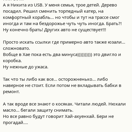
А я Никита из USB. У меня семья, трое детей. Дерево
посадил. Решил сменить торпедный катер, на
комфортный корабль... но чтобы и тут на трассе смог
иногда и там на бездорожье чуть чуть иногда. Брать?!
Ну конечно брать! Других авто не существует!!!
Просто искать ссылки где примерно авто также юзали...
сложновато.
Вобще в Хае пока есть два минуса)))))))))) это двигло и
коробка.
Ну нежные до ужаса.
Так что ты либо как все... осторожненько... либо
наверное не стоит. Если потом не вкладывать бабки в
ремонт.
А так вроде все знают о косяках. Читали людей. Нюхали
масло... бегали защиту снимать.
Но все равно будут говорит Хай-ахуенхай. Бери не
прогадай....