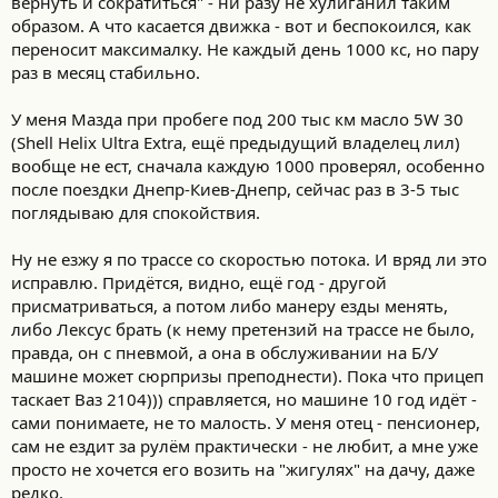
вернуть и сократиться" - ни разу не хулиганил таким
т
и
образом. А что касается движка - вот и беспокоился, как
:
переносит максималку. Не каждый день 1000 кс, но пару
раз в месяц стабильно.
У меня Мазда при пробеге под 200 тыс км масло 5W 30
(Shell Helix Ultra Extra, ещё предыдущий владелец лил)
вообще не ест, сначала каждую 1000 проверял, особенно
после поездки Днепр-Киев-Днепр, сейчас раз в 3-5 тыс
поглядываю для спокойствия.
Ну не езжу я по трассе со скоростью потока. И вряд ли это
исправлю. Придётся, видно, ещё год - другой
присматриваться, а потом либо манеру езды менять,
либо Лексус брать (к нему претензий на трассе не было,
правда, он с пневмой, а она в обслуживании на Б/У
машине может сюрпризы преподнести). Пока что прицеп
таскает Ваз 2104))) справляется, но машине 10 год идёт -
сами понимаете, не то малость. У меня отец - пенсионер,
сам не ездит за рулём практически - не любит, а мне уже
просто не хочется его возить на "жигулях" на дачу, даже
редко.