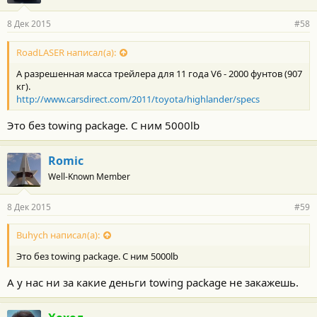
8 Дек 2015
#58
RoadLASER написал(а):
А разрешенная масса трейлера для 11 года V6 - 2000 фунтов (907
кг).
http://www.carsdirect.com/2011/toyota/highlander/specs
Это без towing package. С ним 5000lb
Romic
Well-Known Member
8 Дек 2015
#59
Buhych написал(а):
Это без towing package. С ним 5000lb
А у нас ни за какие деньги towing package не закажешь.