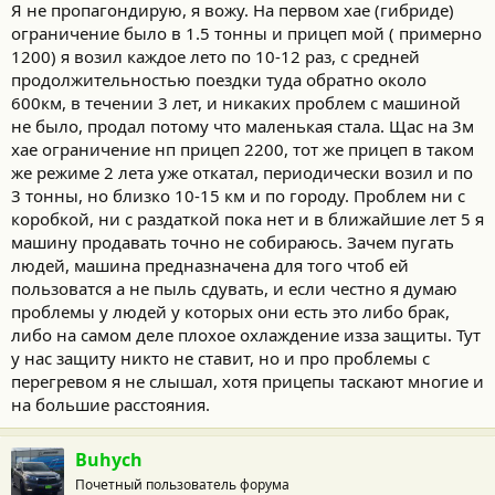
Я не пропагондирую, я вожу. На первом хае (гибриде)
ограничение было в 1.5 тонны и прицеп мой ( примерно
1200) я возил каждое лето по 10-12 раз, с средней
продолжительностью поездки туда обратно около
600км, в течении 3 лет, и никаких проблем с машиной
не было, продал потому что маленькая стала. Щас на 3м
хае ограничение нп прицеп 2200, тот же прицеп в таком
же режиме 2 лета уже откатал, периодически возил и по
3 тонны, но близко 10-15 км и по городу. Проблем ни с
коробкой, ни с раздаткой пока нет и в ближайшие лет 5 я
машину продавать точно не собираюсь. Зачем пугать
людей, машина предназначена для того чтоб ей
пользоватся а не пыль сдувать, и если честно я думаю
проблемы у людей у которых они есть это либо брак,
либо на самом деле плохое охлаждение изза защиты. Тут
у нас защиту никто не ставит, но и про проблемы с
перегревом я не слышал, хотя прицепы таскают многие и
на большие расстояния.
Buhych
Почетный пользователь форума