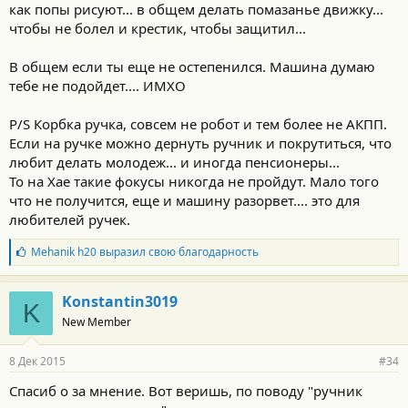
как попы рисуют... в общем делать помазанье движку...
чтобы не болел и крестик, чтобы защитил...
В общем если ты еще не остепенился. Машина думаю
тебе не подойдет.... ИМХО
P/S Корбка ручка, совсем не робот и тем более не АКПП.
Если на ручке можно дернуть ручник и покрутиться, что
любит делать молодеж... и иногда пенсионеры...
То на Хае такие фокусы никогда не пройдут. Мало того
что не получится, еще и машину разорвет.... это для
любителей ручек.
Б
Mehanik h20
выразил свою благодарность
л
а
г
Konstantin3019
K
о
New Member
д
а
р
8 Дек 2015
#34
н
о
Спасиб о за мнение. Вот веришь, по поводу "ручник
с