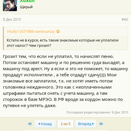
Хохол
Щирый
8 Дек 2015
#60
Vitaliy12071988 написал(а):
Кстати не в курсе, есть такие знакомые которые не уплатили
этот налог? Чем грозит?
Грозит тем, что если не уплатил, то начислят пеню.
Потом остановят машину и по решению суда высадят, а
машину под арест. Ну а если и это не поможет, то машину
продадут исполнители , а тебе отдадут сдачу)))) Мои
знакомые все заплатили, т.к. не хотят иметь потом
головняка нежданного. Это как с неоплаченными
штрафами пытаться снять с учета машину, а там
сторожок в базе МРЭО. В РФ вроде за кордон можно по
путевке не улететь даже.
Последнее редактирование:
8 Дек 2015
First
Last
Назад
2 из 5
Вперёд