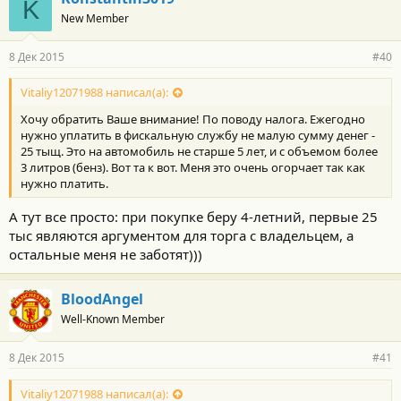
K
New Member
8 Дек 2015
#40
Vitaliy12071988 написал(а):
Хочу обратить Ваше внимание! По поводу налога. Ежегодно
нужно уплатить в фискальную службу не малую сумму денег -
25 тыщ. Это на автомобиль не старше 5 лет, и с объемом более
3 литров (бенз). Вот та к вот. Меня это очень огорчает так как
нужно платить.
А тут все просто: при покупке беру 4-летний, первые 25
тыс являются аргументом для торга с владельцем, а
остальные меня не заботят)))
BloodAngel
Well-Known Member
8 Дек 2015
#41
Vitaliy12071988 написал(а):