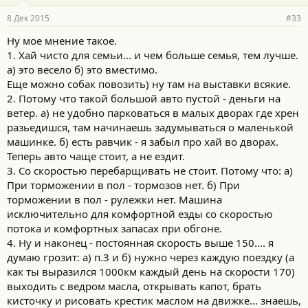
8 Дек 2015
#33
Ну мое мнение такое.
1. Хай чисто для семьи... и чем больше семья, тем лучше.
а) это весело б) это вместимо.
Еще можно собак повозить) ну там на выставки всякие.
2. Потому что такой большой авто пустой - деньги на
ветер. а) не удобно парковаться в малых дворах где хрен
разьедишся, там начинаешь задумываться о маленькой
машинке. б) есть равчик - я забыл про хай во дворах.
Теперь авто чаще стоит, а не ездит.
3. Со скоростью перебарщивать не стоит. Потому что: а)
При торможении в пол - тормозов нет. б) При
торможении в пол - рулежки нет. Машина
исключительно для комфортной езды со скоростью
потока и комфортных запасах при обгоне.
4. Ну и наконец - постоянная скорость выше 150.... я
думаю грозит: а) п.3 и б) нужно через каждую поездку (а
как ты выразился 1000км каждый день на скорости 170)
выходить с ведром масла, открывать капот, брать
кисточку и рисовать крестик маслом на движке... знаешь,