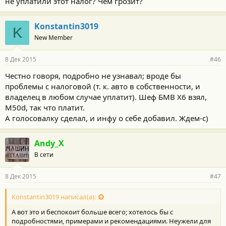
не уплатили этот налог? Чем грозит?
Konstantin3019
K
New Member
8 Дек 2015
#46
Честно говоря, подробно не узнавал; вроде бы
проблемы с налоговой (т. к. авто в собственности, и
владелец в любом случае уплатит). Шеф БМВ Х6 взял,
М50d, так что платит.
А голосовалку сделал, и инфу о себе добавил. Ждем-с)
Andy_X
В сети
8 Дек 2015
#47
Konstantin3019 написал(а):
А вот это и беспокоит больше всего; хотелось бы с
подробностями, примерами и рекомендациями. Неужели для