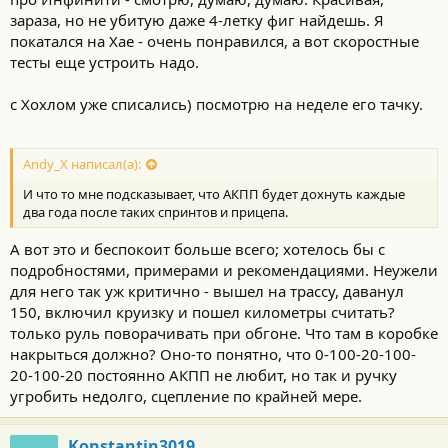
зараза, но не убитую даже 4-летку фиг найдешь. Я
покатался на Хае - очень понравился, а вот скоростные
тесты еще устроить надо.
с Хохлом уже списались) посмотрю на неделе его тачку.
Andy_X написал(а):
И что то мне подсказывает, что АКПП будет дохнуть каждые
два года после таких спринтов и прицепа.
А вот это и беспокоит больше всего; хотелось бы с
подробностями, примерами и рекомендациями. Неужели
для него так уж критично - вышел на трассу, даванул
150, включил круизку и пошел километры считать?
только руль поворачивать при обгоне. Что там в коробке
накрыться должно? Оно-то понятно, что 0-100-20-100-
20-100-20 постоянно АКПП не любит, но так и ручку
угробить недолго, сцепление по крайней мере.
Konstantin3019