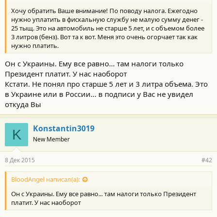
Хочу обратить Ваше внимание! По поводу налога. Ежегодно
нужно уплатить в фискальную службу не малую сумму денег -
25 тыщ. Это на автомобиль не старше 5 лет, и с объемом более
3 литров (бенз). Вот та к вот. Меня это очень огорчает так как
нужно платить.
Он с Украины. Ему все равно... там налоги только
Президент платит. У нас наоборот
Кстати. Не понял про старше 5 лет и 3 литра объема. Это
в Украине или в России... в подписи у Вас не увидел
откуда Вы
Konstantin3019
K
New Member
8 Дек 2015
#42
BloodAngel написал(а):
Он с Украины. Ему все равно... там налоги только Президент
платит. У нас наоборот