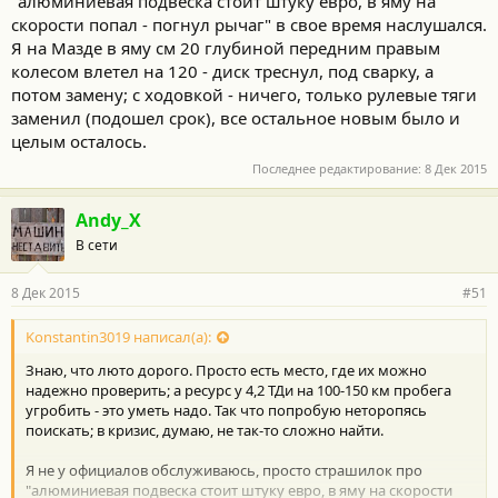
"алюминиевая подвеска стоит штуку евро, в яму на
скорости попал - погнул рычаг" в свое время наслушался.
Я на Мазде в яму см 20 глубиной передним правым
колесом влетел на 120 - диск треснул, под сварку, а
потом замену; с ходовкой - ничего, только рулевые тяги
заменил (подошел срок), все остальное новым было и
целым осталось.
Последнее редактирование:
8 Дек 2015
Andy_X
В сети
8 Дек 2015
#51
Konstantin3019 написал(а):
Знаю, что люто дорого. Просто есть место, где их можно
надежно проверить; а ресурс у 4,2 ТДи на 100-150 км пробега
угробить - это уметь надо. Так что попробую неторопясь
поискать; в кризис, думаю, не так-то сложно найти.
Я не у официалов обслуживаюсь, просто страшилок про
"алюминиевая подвеска стоит штуку евро, в яму на скорости