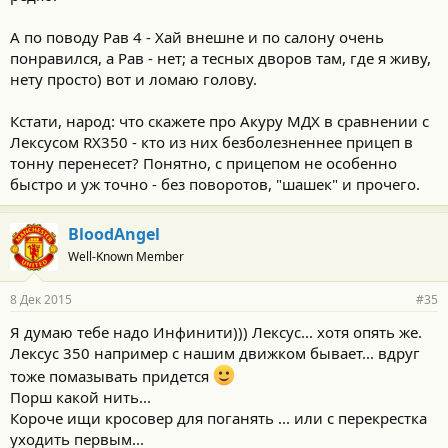
А по поводу Рав 4 - Хай внешне и по салону очень
понравился, а Рав - нет; а тесных дворов там, где я живу,
нету просто) вот и ломаю голову.
Кстати, народ: что скажете про Акуру МДХ в сравнении с
Лексусом RX350 - кто из них безболезненнее прицеп в
тонну перенесет? Понятно, с прицепом не особенно
быстро и уж точно - без поворотов, "шашек" и прочего.
BloodAngel
Well-Known Member
8 Дек 2015
#35
Я думаю тебе надо Инфинити))) Лексус... хотя опять же.
Лексус 350 например с нашим движком бывает... вдруг
тоже помазывать придется
Порш какой нить...
Короче ищи кросовер для поганять ... или с перекрестка
уходить первым...