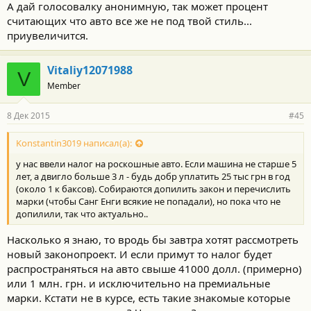
А дай голосовалку анонимную, так может процент
считающих что авто все же не под твой стиль...
приувеличится.
Vitaliy12071988
V
Member
8 Дек 2015
#45
Konstantin3019 написал(а):
у нас ввели налог на роскошные авто. Если машина не старше 5
лет, а двигло больше 3 л - будь добр уплатить 25 тыс грн в год
(около 1 к баксов). Собираются допилить закон и перечислить
марки (чтобы Санг Енги всякие не попадали), но пока что не
допилили, так что актуально..
Насколько я знаю, то вродь бы завтра хотят рассмотреть
новый законопроект. И если примут то налог будет
распространяться на авто свыше 41000 долл. (примерно)
или 1 млн. грн. и исключительно на премиальные
марки. Кстати не в курсе, есть такие знакомые которые