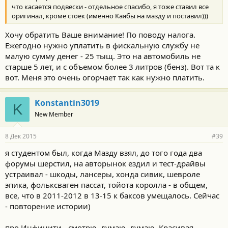
что касается подвески - отдельное спасибо, я тоже ставил все
оригинал, кроме стоек (именно Каябы на мазду и поставил)))
Хочу обратить Ваше внимание! По поводу налога.
Ежегодно нужно уплатить в фискальную службу не
малую сумму денег - 25 тыщ. Это на автомобиль не
старше 5 лет, и с объемом более 3 литров (бенз). Вот та к
вот. Меня это очень огорчает так как нужно платить.
Konstantin3019
K
New Member
8 Дек 2015
#39
я студентом был, когда Мазду взял, до того года два
форумы шерстил, на авторынок ездил и тест-драйвы
устраивал - шкоды, лансеры, хонда сивик, шевроле
эпика, фольксваген пассат, тойота королла - в общем,
все, что в 2011-2012 в 13-15 к баксов умещалось. Сейчас
- повторение истории)
про Инфинити - смотрю, думаю, думаю. Красивая,