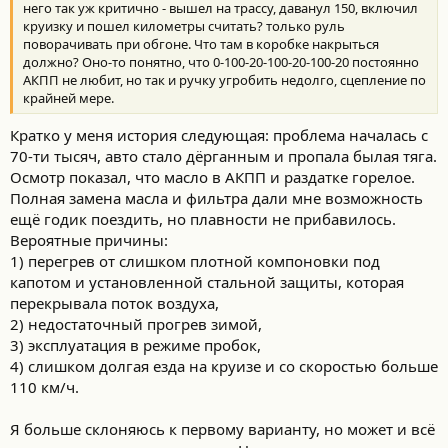
него так уж критично - вышел на трассу, даванул 150, включил
круизку и пошел километры считать? только руль
поворачивать при обгоне. Что там в коробке накрыться
должно? Оно-то понятно, что 0-100-20-100-20-100-20 постоянно
АКПП не любит, но так и ручку угробить недолго, сцепление по
крайней мере.
Кратко у меня история следующая: проблема началась с
70-ти тысяч, авто стало дёрганным и пропала былая тяга.
Осмотр показал, что масло в АКПП и раздатке горелое.
Полная замена масла и фильтра дали мне возможность
ещё годик поездить, но плавности не прибавилось.
Вероятные причины:
1) перегрев от слишком плотной компоновки под
капотом и установленной стальной защиты, которая
перекрывала поток воздуха,
2) недостаточный прогрев зимой,
3) эксплуатация в режиме пробок,
4) слишком долгая езда на круизе и со скоростью больше
110 км/ч.
Я больше склоняюсь к первому варианту, но может и всё