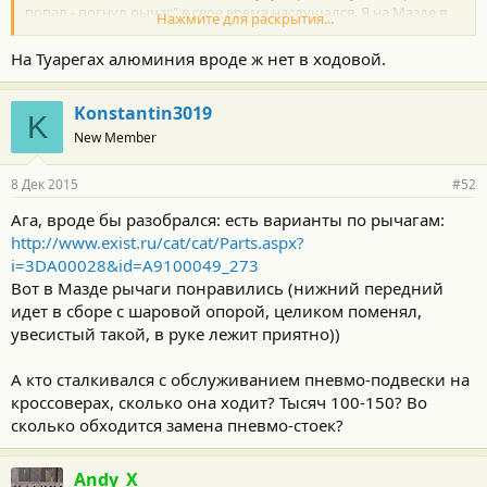
попал - погнул рычаг" в свое время наслушался. Я на Мазде в
Нажмите для раскрытия...
яму см 20 глубиной передним правым колесом влетел на 120 -
лиск треснул, под сварку, а потом замену; с ходовкой - ничего,
На Туарегах алюминия вроде ж нет в ходовой.
только рулевые тяги заменил (подошел срок), все остальное
новым было и целым осталось.
Konstantin3019
K
New Member
8 Дек 2015
#52
Ага, вроде бы разобрался: есть варианты по рычагам:
http://www.exist.ru/cat/cat/Parts.aspx?
i=3DA00028&id=A9100049_273
Вот в Мазде рычаги понравились (нижний передний
идет в сборе с шаровой опорой, целиком поменял,
увесистый такой, в руке лежит приятно))
А кто сталкивался с обслуживанием пневмо-подвески на
кроссоверах, сколько она ходит? Тысяч 100-150? Во
сколько обходится замена пневмо-стоек?
Andy_X