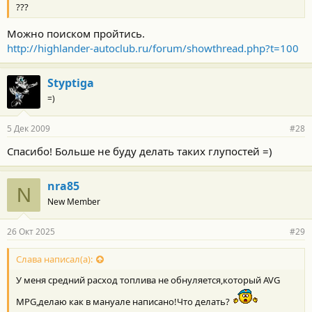
???
Можно поиском пройтись.
http://highlander-autoclub.ru/forum/showthread.php?t=100
Styptiga
=)
5 Дек 2009
#28
Спасибо! Больше не буду делать таких глупостей =)
nra85
N
New Member
26 Окт 2025
#29
Слава написал(а):
У меня средний расход топлива не обнуляется,который AVG
MPG,делаю как в мануале написано!Что делать?