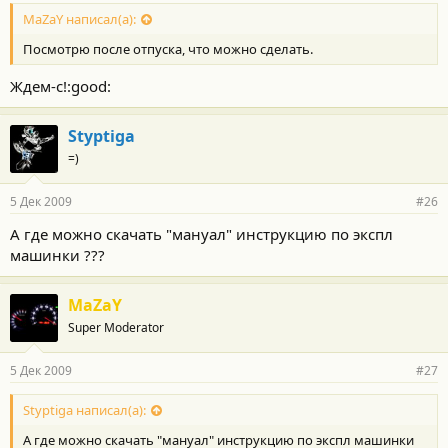
MaZaY написал(а):
Посмотрю после отпуска, что можно сделать.
Ждем-с!:good:
Styptiga
=)
5 Дек 2009
#26
А где можно скачать "мануал" инструкцию по экспл
машинки ???
MaZaY
Super Moderator
5 Дек 2009
#27
Styptiga написал(а):
А где можно скачать "мануал" инструкцию по экспл машинки