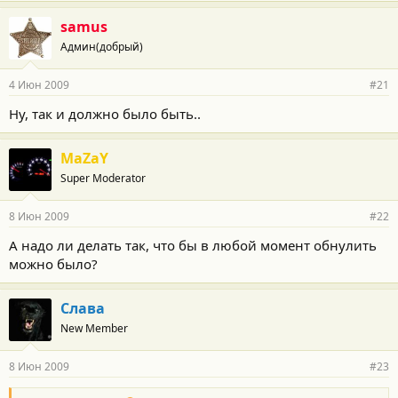
samus
Админ(добрый)
4 Июн 2009
#21
Ну, так и должно было быть..
MaZaY
Super Moderator
8 Июн 2009
#22
А надо ли делать так, что бы в любой момент обнулить
можно было?
Слава
New Member
8 Июн 2009
#23