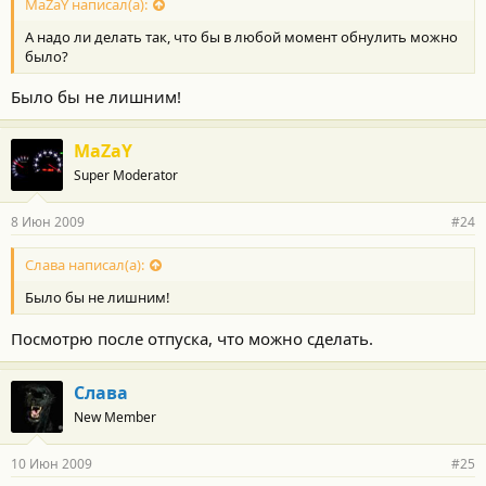
MaZaY написал(а):
А надо ли делать так, что бы в любой момент обнулить можно
было?
Было бы не лишним!
MaZaY
Super Moderator
8 Июн 2009
#24
Слава написал(а):
Было бы не лишним!
Посмотрю после отпуска, что можно сделать.
Слава
New Member
10 Июн 2009
#25