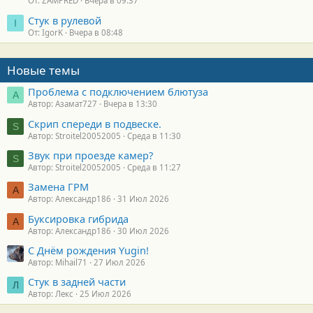
От: ZAMPRED
Вчера в 09:37
Стук в рулевой
I
От: IgorK
Вчера в 08:48
Новые темы
Проблема с подключением блютуза
А
Автор: Азамат727
Вчера в 13:30
Скрип спереди в подвеске.
S
Автор: Stroitel20052005
Среда в 11:30
Звук при проезде камер?
S
Автор: Stroitel20052005
Среда в 11:27
Замена ГРМ
А
Автор: Александр186
31 Июл 2026
Буксировка гибрида
А
Автор: Александр186
30 Июл 2026
С Днём рождения Yugin!
Автор: Mihail71
27 Июл 2026
Стук в задней части
Л
Автор: Лекс
25 Июл 2026