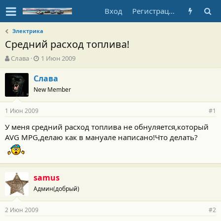
Вход
Регистрация
Электрика
Средний расход топлива!
А
Д
Слава
1 Июн 2009
в
а
т
т
Слава
о
а
New Member
р
н
т
а
1 Июн 2009
е
ч
#1
м
а
У меня средний расход топлива не обнуляется,который
ы
л
AVG MPG,делаю как в мануале написано!Что делать?
а
samus
Админ(добрый)
2 Июн 2009
#2