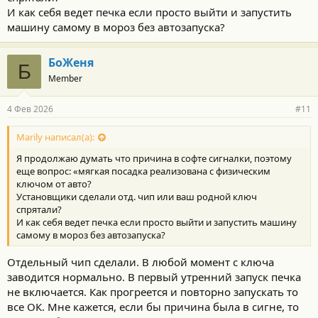
И как себя ведет печка если просто выйти и запустить
машину самому в мороз без автозапуска?
БоЖеня
Б
Member
4 Фев 2026
#11
Marily написал(а):
Я продолжаю думать что причина в софте сигналки, поэтому
еще вопрос: «мягкая посадка реализована с физическим
ключом от авто?
Установщики сделали отд. чип или ваш родной ключ
спрятали?
И как себя ведет печка если просто выйти и запустить машину
самому в мороз без автозапуска?
Отдельный чип сделали. В любой момент с ключа
заводится нормально. В первый утренний запуск печка
не включается. Как прогреется и повторно запускать то
все ОК. Мне кажется, если бы причина была в сигне, то