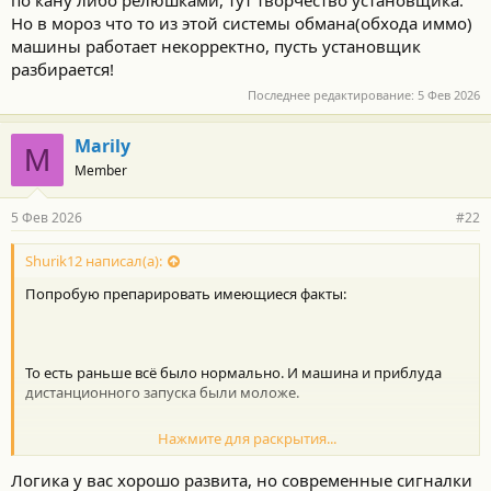
Но в мороз что то из этой системы обмана(обхода иммо)
машины работает некорректно, пусть установщик
разбирается!
Последнее редактирование:
5 Фев 2026
Marily
M
Member
5 Фев 2026
#22
Shurik12 написал(а):
Попробую препарировать имеющиеся факты:
То есть раньше всё было нормально. И машина и приблуда
дистанционного запуска были моложе.
Нажмите для раскрытия...
Блок климата скорее всего рабочий. И сам авто скорее всего ни
Логика у вас хорошо развита, но современные сигналки