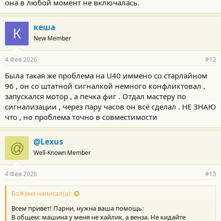
она в любой момент не включалась.
кеша
К
New Member
4 Фев 2026
#12
Была такая же проблема на U40 иммено со старлайном
96 , он со штатной сигналкой немного конфликтовал ,
запускался мотор , а печка фиг . Отдал мастеру по
сигнализации , через пару часов он всё сделал . НЕ ЗНАЮ
что , но проблема точно в совместимости
@Lexus
@
Well-Known Member
4 Фев 2026
#13
БоЖеня написал(а):
Всем привет! Парни, нужна ваша помощь:
В общем: машина у меня не хайлик, а венза. Не кидайте