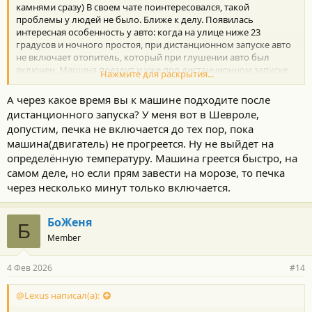
камнями сразу) В своем чате поинтересовался, такой
проблемы у людей не было. Ближе к делу. Появилась
интересная особенность у авто: когда на улице ниже 23
градусов и ночного простоя, при дистанционном запуске авто
не включает отопитель, который при глушении авто был
включен. Машина поездит и уже про дистанционном запуске
Нажмите для раскрытия...
печь работает. При запуске с ключа, все норм. Пробовал и авто
режим, и принудительно выставлял. Всё нипочем.( Забил
А через какое время вы к машине подходите после
описание проблемы в Яндексе, решения не нашел, однако,
дистанционного запуска? У меня вот в Шевроле,
переодически попадался такой вопрос у других моделей тойот,
допустим, печка не включается до тех пор, пока
в том числе и у хайликов. У вас в поиске не смог найти тему.
машина(двигатель) не прогреется. Ну не выйдет на
Может была у кого такая проблема или слыхали о ней. Хочу
попробовать заменить аккумулятор и свечи. Может при
определённую температуру. Машина греется быстро, на
должном холоде идет просадка у аккума и что-то происходит в
самом деле, но если прям завести на морозе, то печка
момент запуска с включением печи. Помогите советом,
через несколько минут только включается.
братцы.
БоЖеня
Б
Member
4 Фев 2026
#14
@Lexus написал(а):