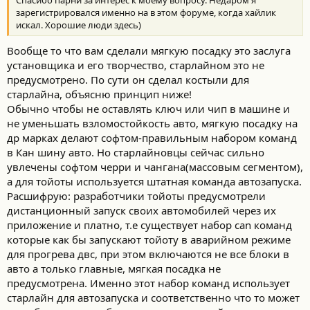
зарегистрировался именно на в этом форуме, когда хайлик
искал. Хорошие люди здесь)
Вообще то что вам сделали мягкую посадку это заслуга
установщика и его творчество, старлайном это не
предусмотрено. По сути он сделал костыли для
старлайна, объясню принцип ниже!
Обычно чтобы не оставлять ключ или чип в машине и
не уменьшать взломостойкость авто, мягкую посадку на
др марках делают софтом-правильным набором команд
в Кан шину авто. Но старлайновцы сейчас сильно
увлечены софтом черри и чангана(массовым сегментом),
а для тойоты используется штатная команда автозапуска.
Расшифрую: разработчики тойоты предусмотрели
дистанционный запуск своих автомобилей через их
приложение и платно, т.е существует набор can команд
которые как бы запускают тойоту в аварийном режиме
для прогрева двс, при этом включаются не все блоки в
авто а только главные, мягкая посадка не
предусмотрена. Именно этот набор команд использует
старлайн для автозапуска и соответственно что то может