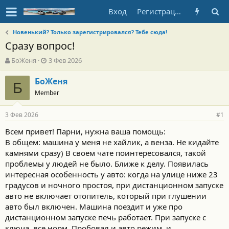
Вход
Регистрация
Новенький? Только зарегистрировался? Тебе сюда!
Сразу вопрос!
А
Д
БоЖеня
3 Фев 2026
в
а
т
т
БоЖеня
Б
о
а
Member
р
н
т
а
3 Фев 2026
е
ч
#1
м
а
Всем привет! Парни, нужна ваша помощь:
ы
л
В общем: машина у меня не хайлик, а венза. Не кидайте
а
камнями сразу) В своем чате поинтересовался, такой
проблемы у людей не было. Ближе к делу. Появилась
интересная особенность у авто: когда на улице ниже 23
градусов и ночного простоя, при дистанционном запуске
авто не включает отопитель, который при глушении
авто был включен. Машина поездит и уже про
дистанционном запуске печь работает. При запуске с
ключа, все норм. Пробовал и авто режим, и