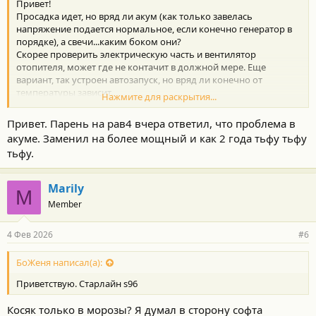
Привет!
Просадка идет, но вряд ли акум (как только завелась
напряжение подается нормальное, если конечно генератор в
порядке), а свечи...каким боком они?
Скорее проверить электрическую часть и вентилятор
отопителя, может где не контачит в должной мере. Еще
вариант, так устроен автозапуск, но вряд ли конечно от
температуры зависит.
Нажмите для раскрытия...
У меня бывает включается, бывает нет...но это проблема блока
климата, иногда не контачат 1-я и 2я скорости, "старость" дело
Привет. Парень на рав4 вчера ответил, что проблема в
такое...
акуме. Заменил на более мощный и как 2 года тьфу тьфу
А темы нет - видимо и проблемы не было.
тьфу.
Marily
M
Member
4 Фев 2026
#6
БоЖеня написал(а):
Приветствую. Старлайн s96
Косяк только в морозы? Я думал в сторону софта