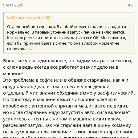
5 Фев 2026
#21
БоЖеня написал(а):
Отдельный чип сделали. В любой момент с ключа заводится
нормально. В первый утренний запуск печка не включается.
Как прогреется и повторно запускать то все ОК. Мне кажется,
если бы причина была в сигне, то она в любой момент не
включалась.
Вводные у нас одинаковые, но видим мы разные итоги,
с ключа ведь всегда все работает значит дело не в
машине!
Это проблема в софте или в обвязке старлайна, как я и
предполагал. Дело в том что если у вас делали
отдельный чип значит обходчик иммо у вас физический.
По простому в машине лежит чип(копия ключа) в
коробочке с антенной спрятан и машина его не видит,
но когда старлайну надо запустить авто, сига включает
усилитель антенны с чипом и машина видит ключ,
разрешает запуск. Так же старлайн дает в шину команду
на запуск двигателя, включает зажигание и стартер либо
по кану либо релюшками, тут творчество установщика.