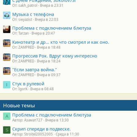
С Днем Рождения, Sokolov73!
и
От: sakh_patrol
Вчера в 23:31
:
Музыка с телефона
От: swyazist
Вчера в 22:03
Проблема с подключением блютуза
От: Tarzan
Вчера в 20:47
Кинотеатр и др... кто что смотрел и как оно.
От: ZAMPRED
Вчера в 18:48
Прогрессив Рок. Вдруг кому интересно
От: ZAMPRED
Вчера в 18:24
"Если завтра война."
От: ZAMPRED
Вчера в 09:37
Стук в рулевой
I
От: IgorK
Вчера в 08:48
Новые темы
Проблема с подключением блютуза
А
Автор: Азамат727
Вчера в 13:30
Скрип спереди в подвеске.
S
Автор: Stroitel20052005
Среда в 11:30