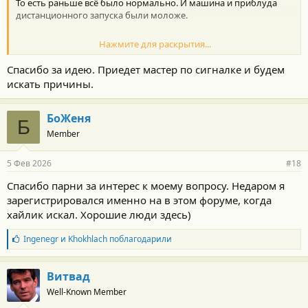
То есть раньше всё было нормально. И машина и приблуда
дистанционного запуска были моложе.
Нажмите для раскрытия...
Блок климата скорее всего рабочий. И сам авто скорее всего ни
Спасибо за идею. Приедет мастер по сигналке и будем
причём.
искать причины.
БоЖеня
Б
Тогда наверно с ключа было бы то же самое, что и
Member
дистанционно.
5 Фев 2026
#18
Спасибо парни за интерес к моему вопросу. Недаром я
Где-то может нарушаться контакт от холода. Пайка от времени
зарегистрировался именно на в этом форуме, когда
деградирует. От холода контакт может нарушаться, когда
достаточно промёрзнет.
хайлик искал. Хорошие люди здесь)
Б
Ingenegr
и
Khokhlach
поблагодарили
л
а
Согрелась, и контакт восстановился. Замёрзнет - опять
г
нарушится.
Витвад
о
Well-Known Member
д
а