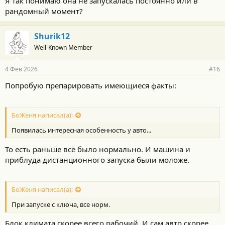
Я так понимаю она не запускалась постоянно или в
рандомный момент?
Shurik12
Well-Known Member
4 Фев 2026
#16
Попробую препарировать имеющиеся факты:
БоЖеня написал(а):
Появилась интересная особенность у авто...
То есть раньше всё было нормально. И машина и
приблуда дистанционного запуска были моложе.
БоЖеня написал(а):
При запуске с ключа, все норм.
Блок климата скорее всего рабочий. И сам авто скорее