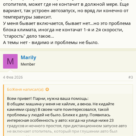
отопителя, может где не контачит в должной мере. Еще
вариант, так устроен автозапуск, но вряд ли конечно от
температуры зависит.
У меня бывает включается, бывает нет...но это проблема
блока климата, иногда не контачат 1-я и 2я скорости,
"старость" дело такое...
А темы нет - видимо и проблемы не было.
Marily
M
Member
4 Фев 2026
#3
БоЖеня написал(а):
Всем привет! Парни, нужна ваша помощь:
В общем: машина у меня не хайлик, а венза. Не кидайте
камнями сразу) В своем чате поинтересовался, такой
проблемы у людей не было. Ближе к делу. Появилась
интересная особенность у авто: когда на улице ниже 23
градусов и ночного простоя, при дистанционном запуске авто
не включает отопитель, который при глушении авто был