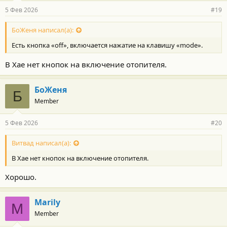
Думаю надо смотреть/менять то инородное тело, которое
р
5 Фев 2026
#19
отвечает за дистанционный запуск. Как вариант, пропаять
н
плату управления, проверить/заменить соединения (провода,
о
с
БоЖеня написал(а):
коннекторы...).
т
Есть кнопка «off», включается нажатие на клавишу «mode».
и
:
В Хае нет кнопок на включение отопителя.
БоЖеня
Б
Member
5 Фев 2026
#20
Витвад написал(а):
В Хае нет кнопок на включение отопителя.
Хорошо.
Marily
M
Member