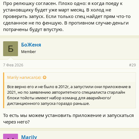
Про релюшку согласен. Плохо одно: я когда поеду к
установщику будет уже март месяц. В холод не
проверить запуск. Если только спец найдет прям что-то
сделанное не по феншую. В противном случае-деньги
потрачены будут впустую.
БоЖеня
Б
Member
7 Фев 2026
#29
Marily написал(а):
Все верно его и не было в 2012г, а запустили они приложение в
2021, но по заявлению авторитетного специалиста старлайн
блоки тойоты имеют набор команд для аварийного/
дистанционного запуска гораздо раньше.
То есть мы можем установить приложение и запускаться
через него?
Marily