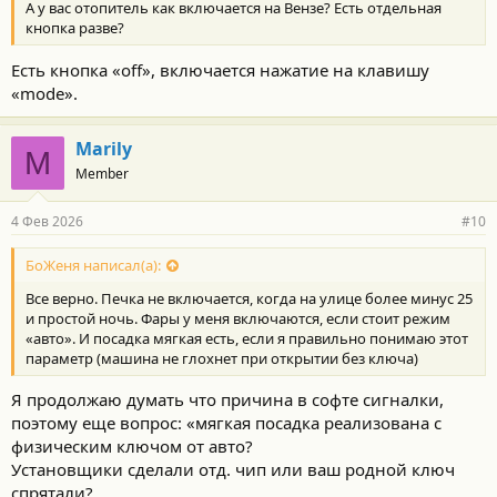
А у вас отопитель как включается на Вензе? Есть отдельная
кнопка разве?
Есть кнопка «off», включается нажатие на клавишу
«mode».
Marily
M
Member
4 Фев 2026
#10
БоЖеня написал(а):
Все верно. Печка не включается, когда на улице более минус 25
и простой ночь. Фары у меня включаются, если стоит режим
«авто». И посадка мягкая есть, если я правильно понимаю этот
параметр (машина не глохнет при открытии без ключа)
Я продолжаю думать что причина в софте сигналки,
поэтому еще вопрос: «мягкая посадка реализована с
физическим ключом от авто?
Установщики сделали отд. чип или ваш родной ключ
спрятали?