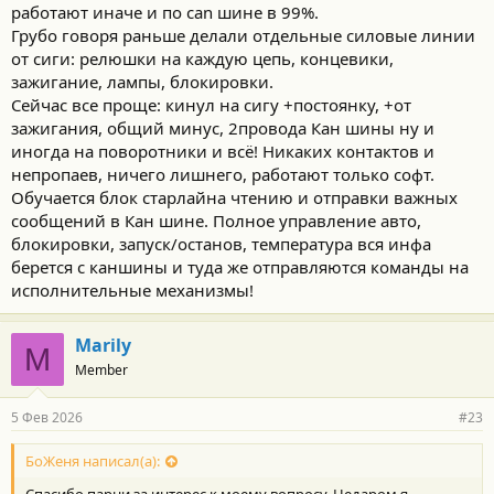
причём.
работают иначе и по can шине в 99%.
Грубо говоря раньше делали отдельные силовые линии
от сиги: релюшки на каждую цепь, концевики,
Тогда наверно с ключа было бы то же самое, что и
зажигание, лампы, блокировки.
дистанционно.
Сейчас все проще: кинул на сигу +постоянку, +от
зажигания, общий минус, 2провода Кан шины ну и
иногда на поворотники и всё! Никаких контактов и
непропаев, ничего лишнего, работают только софт.
Где-то может нарушаться контакт от холода. Пайка от времени
Обучается блок старлайна чтению и отправки важных
деградирует. От холода контакт может нарушаться, когда
достаточно промёрзнет.
сообщений в Кан шине. Полное управление авто,
блокировки, запуск/останов, температура вся инфа
берется с каншины и туда же отправляются команды на
исполнительные механизмы!
Согрелась, и контакт восстановился. Замёрзнет - опять
нарушится.
Marily
M
Member
Думаю надо смотреть/менять то инородное тело, которое
отвечает за дистанционный запуск. Как вариант, пропаять
плату управления, проверить/заменить соединения (провода,
5 Фев 2026
#23
коннекторы...).
БоЖеня написал(а):
Спасибо парни за интерес к моему вопросу. Недаром я