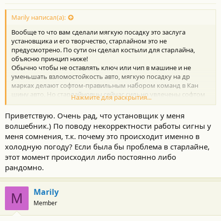
Marily написал(а):
Вообще то что вам сделали мягкую посадку это заслуга
установщика и его творчество, старлайном это не
предусмотрено. По сути он сделал костыли для старлайна,
объясню принцип ниже!
Обычно чтобы не оставлять ключ или чип в машине и не
уменьшать взломостойкость авто, мягкую посадку на др
марках делают софтом-правильным набором команд в Кан
шину авто. Но старлайновцы сейчас сильно увлечены софтом
Нажмите для раскрытия...
черри и чангана(массовым сегментом), а для тойоты
используется штатная команда автозапуска.
Приветствую. Очень рад, что установщик у меня
Расшифрую: разработчики тойоты предусмотрели
волшебник.) По поводу некорректности работы сигны у
дистанционный запуск своих автомобилей через их
меня сомнения, т.к. почему это происходит именно в
приложение и платно, т.е существует набор can команд
холодную погоду? Если была бы проблема в старлайне,
которые как бы запускают тойоту в аварийном режиме для
прогрева двс, при этом включаются не все блоки в авто а
этот момент происходил либо постоянно либо
только главные, мягкая посадка не предусмотрена. Именно
рандомно.
этот набор команд использует старлайн для автозапуска и
соответственно что то может не работать или набор команд не
Marily
полный.
M
Member