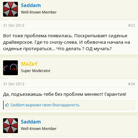
Saddam
Well-Known Member
31 Окт 2013
#23
Вот тоже проблема появилась. Поскрипывает сиденье
драйверское. Где-то снизу-слева. И обивочка начала на
сиденье протираться... Что делать ? ОД мучать?
MaZaY
Super Moderator
31 Окт 2013
#24
Да, подъезжаешь-тебе без проблем меняют! Гарантия!
Б
Saddam
выразил свою благодарность
л
а
г
Saddam
о
Well-Known Member
д
а