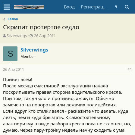
Вход
Регистрация
Салон
Скрипит протертое седло
А
Д
Silverwings
26 Апр 2011
в
а
т
т
Silverwings
о
S
а
Member
р
н
т
а
е
ч
26 Апр 2011
#1
м
а
ы
л
Привет всем!
а
После месяца счастливой эксплуатации начала
поскрипывать правая сторона водительского кресла.
При том, так уныло и противно, аж жуть. Обычно
замечено на поворотах или лежачих полицейских.
Если вдруг кто сталкивался - раскажите что делать, куда
лезть, чем и куда брызгать. К самостоятельному
авантюризму в виде разбора кресла пока не склонен, но,
думаю, через пару-тройку недель начну сходить с ума.