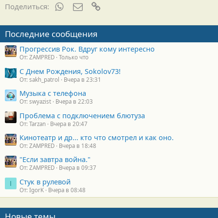
WhatsApp
Электронная почта
Ссылка
Поделиться:
Последние сообщения
Прогрессив Рок. Вдруг кому интересно
От: ZAMPRED
Только что
С Днем Рождения, Sokolov73!
От: sakh_patrol
Вчера в 23:31
Музыка с телефона
От: swyazist
Вчера в 22:03
Проблема с подключением блютуза
От: Tarzan
Вчера в 20:47
Кинотеатр и др... кто что смотрел и как оно.
От: ZAMPRED
Вчера в 18:48
"Если завтра война."
От: ZAMPRED
Вчера в 09:37
Стук в рулевой
I
От: IgorK
Вчера в 08:48
Новые темы