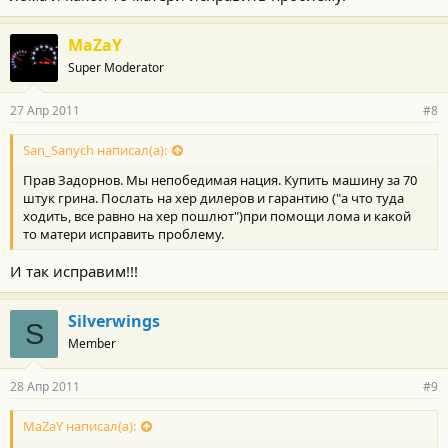
MaZaY
Super Moderator
27 Апр 2011
#8
San_Sanych написал(а):
Прав Задорнов. Мы непобедимая нация. Купить машину за 70
штук грина. Послать на хер дилеров и гарантию ("а что туда
ходить, все равно на хер пошлют")при помощи лома и какой
то матери исправить проблему.
И так исправим!!!
Silverwings
S
Member
28 Апр 2011
#9
MaZaY написал(а):