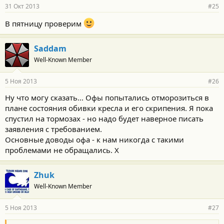
р
31 Окт 2013
#25
н
о
В пятницу проверим
с
т
и
Saddam
:
Well-Known Member
5 Ноя 2013
#26
Ну что могу сказать... Офы попытались отморозиться в
плане состояния обивки кресла и его скрипения. Я пока
спустил на тормозах - но надо будет наверное писать
заявления с требованием.
Основные доводы офа - к нам никогда с такими
проблемами не обращались. Х
Zhuk
Well-Known Member
5 Ноя 2013
#27