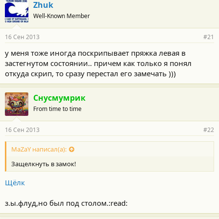
Zhuk
Well-Known Member
16 Сен 2013
#21
у меня тоже иногда поскрипывает пряжка левая в
застегнутом состоянии.. причем как только я понял
откуда скрип, то сразу перестал его замечать )))
Снусмумрик
From time to time
16 Сен 2013
#22
MaZaY написал(а):
Защелкнуть в замок!
Щёлк
з.ы.флуд,но был под столом.:read: