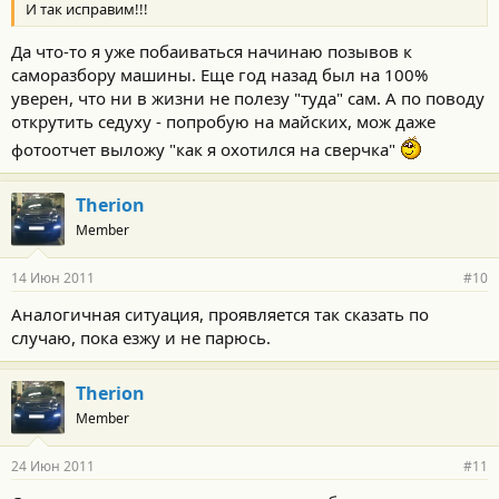
И так исправим!!!
Да что-то я уже побаиваться начинаю позывов к
саморазбору машины. Еще год назад был на 100%
уверен, что ни в жизни не полезу "туда" сам. А по поводу
открутить седуху - попробую на майских, мож даже
фотоотчет выложу "как я охотился на сверчка"
Therion
Member
14 Июн 2011
#10
Аналогичная ситуация, проявляется так сказать по
случаю, пока езжу и не парюсь.
Therion
Member
24 Июн 2011
#11