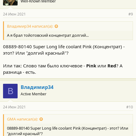
Well-Known Member
24 Июн 2021
#9
Владимир34 написал(а):
А я брал тойотовский концентрат долгий...
08889-80140 Super Long life coolant Pink (Концентрат) -
этот? Или "долгий красный"?
Или так: Слово там было ключевое -
Pink
или
Red
? А
разница - есть.
Владимир34
В
Active Member
24 Июн 2021
#10
GMA написал(а):
08889-80140 Super Long life coolant Pink (Концентрат) - этот? Или
"долгий красный"?