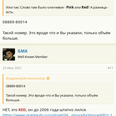
Или так: Слово там было ключевое -
Pink
или
Red
? А разница -
есть.
08889-80014
Такой номер. Это вроде что и Вы указали, только объём
больше.
GMA
Well-Known Member
25 Июн 2021
#11
Владимир34 написал(а):
08889-80014
Такой номер. Это вроде что и Вы указали, только объём
больше.
НЕТ, это
RED
, он до 2006 года штатно лился.
https://www.grantauto.ru/upload/ibl...nnuvx8a3ms/antifriz_t