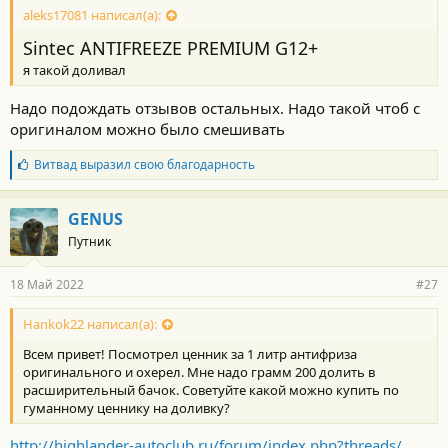
aleks17081 написал(а):
Sintec ANTIFREEZE PREMIUM G12+
я такой доливал
Надо подождать отзывов остальных. Надо такой чтоб с
оригиналом можно было смешивать
Б
Витвад
выразил свою благодарность
л
а
г
GENUS
о
Путник
д
а
р
18 Май 2022
#27
н
о
с
Hankok22 написал(а):
т
Всем привет! Посмотрел ценник за 1 литр антифриза
и
:
оригинального и охерел. Мне надо грамм 200 долить в
расширительный бачок. Советуйте какой можно купить по
гуманному ценнику на доливку?
http://highlander-autoclub.ru/forum/index.php?threads/