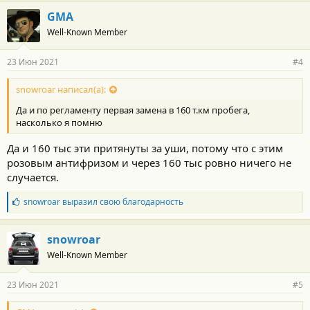
GMA
Well-Known Member
23 Июн 2021
#4
snowroar написал(а):
Да и по регламенту первая замена в 160 т.км пробега,
насколько я помню
Да и 160 тыс эти притянуты за уши, потому что с этим
розовым антифризом и через 160 тыс ровно ничего не
случается.
Б
snowroar
выразил свою благодарность
л
а
г
snowroar
о
Well-Known Member
д
а
р
23 Июн 2021
#5
н
о