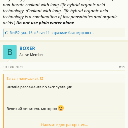
non-borate coolant with long-life hybrid organic acid
technology. (Coolant with long- life hybrid organic acid
technology is a combination of low phosphates and organic
acids.)
Do not use plain water alone
Б
Red52
,
yura16
и
Sever11
выразили благодарность
л
а
г
BOXER
B
о
Active Member
д
а
р
19 Сен 2021
#15
н
о
с
Tarzan написал(а):
т
Читайе регламенте по эксплуатации.
и
:
Великий чинитель моторов
Нажмите для раскрытия...