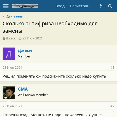
Вход
Регистрация
Двигатель
Сколько антифриза необходимо для
замены
А
Д
Джеси
23 Июн 2021
в
а
т
т
Джеси
о
Д
а
Member
р
н
т
а
е
ч
23 Июн 2021
#1
м
а
ы
л
Решил поменять ож подскажите сколько надо купить
а
GMA
Well-Known Member
23 Июн 2021
#2
От'реши взад. Менять не надо - пожалеешь. Лучше