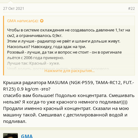
27 Окт 2021
#22
GMA написал(а):
Чтобы в системе охлаждения не создавалось давление 1,1кг на
см2, а ограничивалось 0,9кг.
Этим и лучше - радиатор не рвёт и шланги дольше живут.
Насколько? Навскидку, года эдак на три.
Розовый - лучше, да так и вопрос не стоит - он в оригинале
льётся с 2006 года примерно.
Лучше так: Красный - хуже.
Чтоб долить достаточно купить литрушку розового,
Нажмите для раскрытия...
концентрата или разбавленного, и не париться этим вопросом.
08889-80070 Super Long life coolant Pink (Prepared -35C) - 2л.
Крышка радиатора MASUMA (NGK-P559, TAMA-RC12, FUT.-
08889-01108 Super Long life coolant Pink (Prepared -35C) - 0,3 л.
R125) 0.9 kg/cm -это?
08889-80140 Super Long life coolant Pink (Концентрат) - 1л.
спасибо вам большое! Подолью концентрата. Смешивать
И если концентрат - то прям его и залить, не разбавляя.
нельзя? Я когда-то уже красного немного подливал))))
Продали именно красный концентрат. Сказали на мою
машину такой. Смешивал с дестилированной водой и
подливал.
GMA