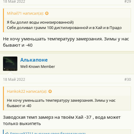
18 Май 2022
#29
Mihail71 написал(а):
Я бы долил воды ионизированной)
Себе доливал грамм 100 дистилированной и в Хай и в Прадо
Не хочу уменьшать температуру замерзания. Зимы у нас
бывают и -40
Алькапоне
Well-Known Member
18 Май 2022
#30
Hankok22 написал(а):
Не хочу уменьшать температуру замерзания. Зимы у нас
бывают и -40
Заводская темп замерз на твоём Хай -37 , вода может
только выкипеть
Б
Евгений2711
выразил свою благодарность