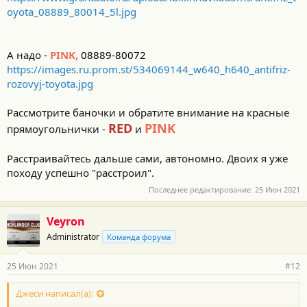
oyota_08889_80014_5l.jpg
А надо -
PINK,
08889-80072
https://images.ru.prom.st/534069144_w640_h640_antifriz-
rozovyj-toyota.jpg
Рассмотрите баночки и обратите внимание на красные
RED
PINK
прямоугольнички -
и
Расстраивайтесь дальше сами, автономно. Двоих я уже
походу успешно "расстроил".
Последнее редактирование:
25 Июн 2021
Veyron
Administrator
Команда форума
25 Июн 2021
#12
Джеси написал(а):