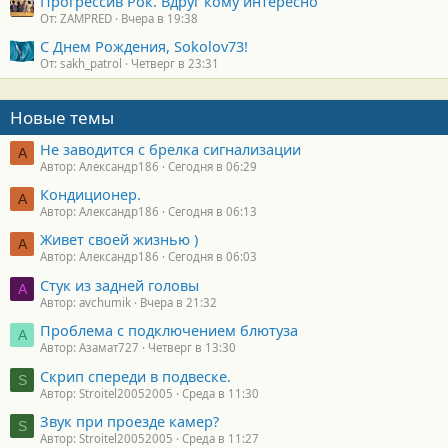
Прогрессив Рок. Вдруг кому интересно
От: ZAMPRED
Вчера в 19:38
С Днем Рождения, Sokolov73!
От: sakh_patrol
Четверг в 23:31
Новые темы
Не заводится с брелка сигнализации
А
Автор: Александр186
Сегодня в 06:29
Кондиционер.
А
Автор: Александр186
Сегодня в 06:13
Живет своей жизнью )
А
Автор: Александр186
Сегодня в 06:03
Стук из задней головы
A
Автор: avchumik
Вчера в 21:32
Проблема с подключением блютуза
А
Автор: Азамат727
Четверг в 13:30
Скрип спереди в подвеске.
S
Автор: Stroitel20052005
Среда в 11:30
Звук при проезде камер?
S
Автор: Stroitel20052005
Среда в 11:27