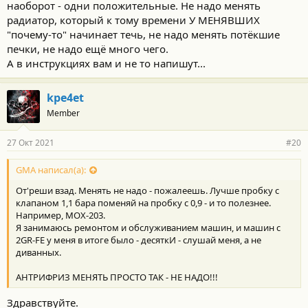
наоборот - одни положительные. Не надо менять
радиатор, который к тому времени У МЕНЯВШИХ
"почему-то" начинает течь, не надо менять потёкшие
печки, не надо ещё много чего.
А в инструкциях вам и не то напишут...
kpe4et
Member
27 Окт 2021
#20
GMA написал(а):
От'реши взад. Менять не надо - пожалеешь. Лучше пробку с
клапаном 1,1 бара поменяй на пробку с 0,9 - и то полезнее.
Например, MOX-203.
Я занимаюсь ремонтом и обслуживанием машин, и машин с
2GR-FE у меня в итоге было - десяткИ - слушай меня, а не
диванных.
АНТРИФРИЗ МЕНЯТЬ ПРОСТО ТАК - НЕ НАДО!!!
Здравствуйте.