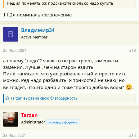
Решил поменять ож подскажите сколько надо купить
11,2л номинальное значение
Владимир34
В
Active Member
25 Июн 2021
#13
а почему "надо"? я как-то не расстроен, заменил и
заменил. Лучше , чем на старом ездить.
Пинк написано, что уже разбавленный и просто лить
можно. Ред надо разбавить. Я тонкостей не знаю, но
выглядит, что это одно и тоже "просто добавь воды"
.
Б
Tarzan
выразил свою благодарность
л
а
г
Tarzan
о
Administrator
Команда форума
д
а
р
23 Июл 2021
#14
н