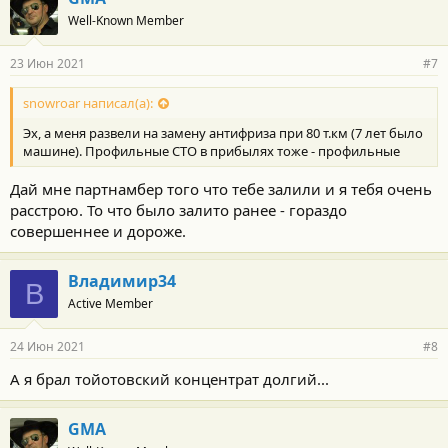
Well-Known Member
23 Июн 2021
#7
snowroar написал(а):
Эх, а меня развели на замену антифриза при 80 т.км (7 лет было
машине). Профильные СТО в прибылях тоже - профильные
Дай мне партнамбер того что тебе залили и я тебя очень
расстрою. То что было залито ранее - гораздо
совершеннее и дороже.
Владимир34
В
Active Member
24 Июн 2021
#8
А я брал тойотовский концентрат долгий...
GMA