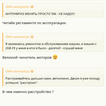
о
с
GMA написал(а):
т
АНТРИФРИЗ МЕНЯТЬ ПРОСТО ТАК - НЕ НАДО!!!
и
:
Читайе регламенте по эксплуатации.
GMA написал(а):
Я занимаюсь ремонтом и обслуживанием машин, и машин с
2GR-FE у меня в итоге было - десяткИ - слушай меня
Великий чинитель моторов
GMA написал(а):
Расстраивайтесь дальше сами, автономно. Двоих я уже походу
успешно "расстроил".
В чем именно расстройство ?