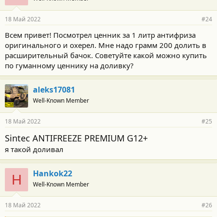
а
р
18 Май 2022
#24
н
о
Всем привет! Посмотрел ценник за 1 литр антифриза
с
оригинального и охерел. Мне надо грамм 200 долить в
т
и
расширительный бачок. Советуйте какой можно купить
:
по гуманному ценнику на доливку?
aleks17081
Well-Known Member
18 Май 2022
#25
Sintec ANTIFREEZE PREMIUM G12+
я такой доливал
Hankok22
H
Well-Known Member
18 Май 2022
#26