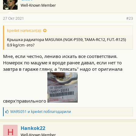
Well-Known Member
27 Окт 2021
#23
kpe4et написал(а):
Крышка радиатора MASUMA (NGK-P559, TAMA-RC12, FUT.-R125)
0.9 kg/cm -это?
Мне, если честно, лениво искать все соответствия.
Номерок по мацуме я вроде ранее давал, если нет то
завтра в гараже гляну, а "плясать" надо от оригинала
сверх'правильного
Б
MARS051
и
kpe4et
поблагодарили
л
а
г
Hankok22
H
о
Well-Known Member
д