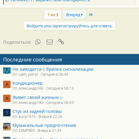
л
а
Last
г
1 из 3
Вперёд
о
д
Войдите или зарегистрируйтесь для ответа.
а
р
н
WhatsApp
Электронная почта
Ссылка
Поделиться:
о
с
т
Последние сообщения
и
:
Не заводится с брелка сигнализации
От: sakh_patrol
Сегодня в 06:49
Кондиционер.
А
От: Александр186
Сегодня в 06:13
Живет своей жизнью )
А
От: Александр186
Сегодня в 06:03
Стук из задней головы
Y
От: yuriy1976
Вчера в 22:26
Музыкальные предпочтения
От: ZAMPRED
Вчера в 21:39