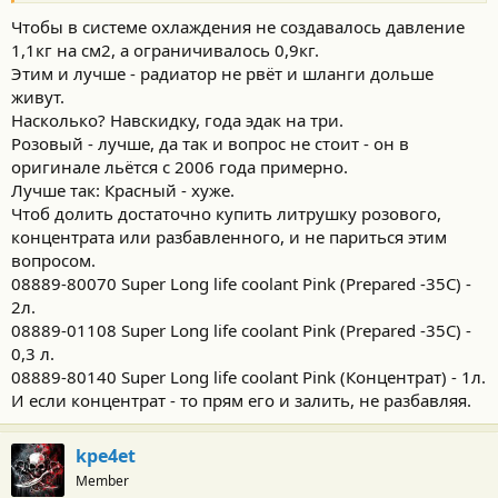
Чтобы в системе охлаждения не создавалось давление
1,1кг на см2, а ограничивалось 0,9кг.
Этим и лучше - радиатор не рвёт и шланги дольше
живут.
Насколько? Навскидку, года эдак на три.
Розовый - лучше, да так и вопрос не стоит - он в
оригинале льётся с 2006 года примерно.
Лучше так: Красный - хуже.
Чтоб долить достаточно купить литрушку розового,
концентрата или разбавленного, и не париться этим
вопросом.
08889-80070 Super Long life coolant Pink (Prepared -35C) -
2л.
08889-01108 Super Long life coolant Pink (Prepared -35C) -
0,3 л.
08889-80140 Super Long life coolant Pink (Концентрат) - 1л.
И если концентрат - то прям его и залить, не разбавляя.
kpe4et
Member