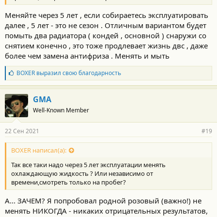
Меняйте через 5 лет , если собираетесь эксплуатировать
далее , 5 лет - это не сезон . Отличным вариантом будет
помыть два радиатора ( кондей , основной ) снаружи со
снятием конечно , это тоже продлевает жизнь двс , даже
более чем замена антифриза . Менять и мыть
Б
BOXER
выразил свою благодарность
л
а
г
GMA
о
Well-Known Member
д
а
р
22 Сен 2021
#19
н
о
с
BOXER написал(а):
т
Так все таки надо через 5 лет эксплуатации менять
и
:
охлаждающую жидкость ? Или независимо от
времени,смотреть только на пробег?
А... ЗАЧЕМ? Я попробовал родной розовый (важно!) не
менять НИКОГДА - никаких отрицательных результатов,