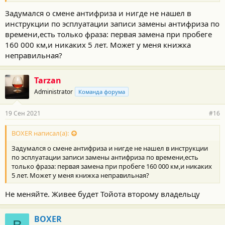
В чем именно расстройство ?
Задумался о смене антифриза и нигде не нашел в
инструкции по эсплуатации записи замены антифриза по
времени,есть только фраза: первая замена при пробеге
Надо Вася.
160 000 км,и никаких 5 лет. Может у меня книжка
неправильная?
Антифриз меняется по сроку эксплуатации (5 лет или 160тК)
Toyota SLLC (красный)
Tarzan
Administrator
Команда форума
Про разницу ОЖ между
SLLC (красный)
и
LLC (розовый)
можно почитать
тут
и
тут
. Если кратко то Toyota
SLLC
льется с
завода на 160тК (5 лет) а Toyota
LLС
на 80тК (2 года). При
19 Сен 2021
#16
использовании
SLLC
Toyota рекомендует первый раз менять в
160 000 км
(или 5 лет), в дальнейшем через каждые 80 000 км.
BOXER написал(а):
Coolant type:
Задумался о смене антифриза и нигде не нашел в инструкции
“
Toyota Super Long Life Coolant
” is used in your Toyota vehicle at
по эсплуатации записи замены антифриза по времени,есть
factory fill. In order to avoid technical problems, only use “Toyota Super
только фраза: первая замена при пробеге 160 000 км,и никаких
Long Life Coolant” or similar high quality ethylene glycol based non-
5 лет. Может у меня книжка неправильная?
silicate, non-amine, non-nitrite, and non-borate coolant with long-life
hybrid organic acid technology. (Coolant with long- life hybrid organic
Не меняйте. Живее будет Тойота второму владельцу
acid technology is a combination of low phosphates and organic
acids.)
Do not use plain water alone
BOXER