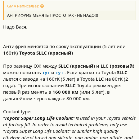
GMA написал(а):
АНТРИФРИЗ МЕНЯТЬ ПРОСТО ТАК - НЕ НАДО!!!
Надо Вася.
Антифриз меняется по сроку эксплуатации (5 лет или
160тК)
Toyota SLLC (красный)
Про разницу ОЖ между
SLLC (красный)
и
LLC (розовый)
можно почитать
тут
и
тут
. Если кратко то Toyota
SLLC
льется с завода на 160тК (5 лет) а Toyota
LLС
на 80тК (2
года). При использовании
SLLC
Toyota рекомендует
первый раз менять в
160 000 км
(или 5 лет), в
дальнейшем через каждые 80 000 км.
Coolant type:
“
Toyota Super Long Life Coolant
” is used in your Toyota vehicle
at factory fill. In order to avoid technical problems, only use
“Toyota Super Long Life Coolant” or similar high quality
ethylene glycol based non-silicate, non-amine, non-nitrite, and