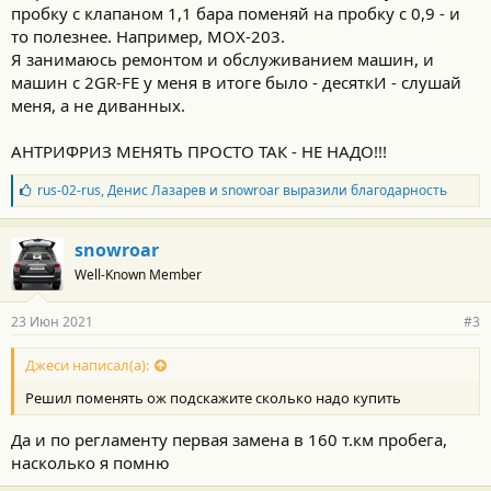
пробку с клапаном 1,1 бара поменяй на пробку с 0,9 - и
то полезнее. Например, MOX-203.
Я занимаюсь ремонтом и обслуживанием машин, и
машин с 2GR-FE у меня в итоге было - десяткИ - слушай
меня, а не диванных.
АНТРИФРИЗ МЕНЯТЬ ПРОСТО ТАК - НЕ НАДО!!!
Б
rus-02-rus
,
Денис Лазарев
и
snowroar
выразили благодарность
л
а
г
snowroar
о
Well-Known Member
д
а
р
23 Июн 2021
#3
н
о
с
Джеси написал(а):
т
Решил поменять ож подскажите сколько надо купить
и
:
Да и по регламенту первая замена в 160 т.км пробега,
насколько я помню