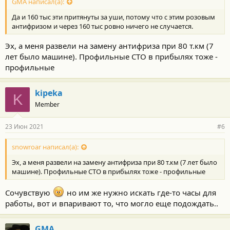
с
GMA написал(а):
т
Да и 160 тыс эти притянуты за уши, потому что с этим розовым
и
:
антифризом и через 160 тыс ровно ничего не случается.
Эх, а меня развели на замену антифриза при 80 т.км (7
лет было машине). Профильные СТО в прибылях тоже -
профильные
kipeka
K
Member
23 Июн 2021
#6
snowroar написал(а):
Эх, а меня развели на замену антифриза при 80 т.км (7 лет было
машине). Профильные СТО в прибылях тоже - профильные
Сочувствую
но им же нужно искать где-то часы для
работы, вот и впаривают то, что могло еще подождать..
GMA