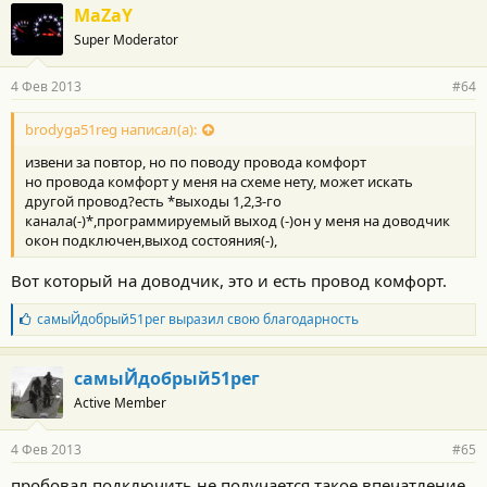
MaZaY
Super Moderator
4 Фев 2013
#64
brodyga51reg написал(а):
извени за повтор, но по поводу провода комфорт
но провода комфорт у меня на схеме нету, может искать
другой провод?есть *выходы 1,2,3-го
канала(-)*,программируемый выход (-)он у меня на доводчик
окон подключен,выход состояния(-),
Вот который на доводчик, это и есть провод комфорт.
Б
самыЙдобрый51рег
выразил свою благодарность
л
а
г
самыЙдобрый51рег
о
Active Member
д
а
р
4 Фев 2013
#65
н
о
пробовал подключить,не получается такое впечатление