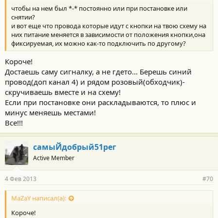
чтобы на нем был *-* постоянно или при постановке или
снятии?
и вот еще что провода которые идут с кнопки на твою схему на
них питание меняется в зависимости от положения кнопки,она
фиксируемая, их можно как-то подключить по другому?
Короче!
Достаешь саму сигналку, а не гдето... Берешь синий
провод(доп канал 4) и рядом розовый(обходчик)-
скручиваешь вместе и на схему!
Если при постановке они раскладываются, то плюс и
минус меняешь местами!
Все!!!
самыЙдобрый51рег
Active Member
4 Фев 2013
#70
MaZaY написал(а):
Короче!