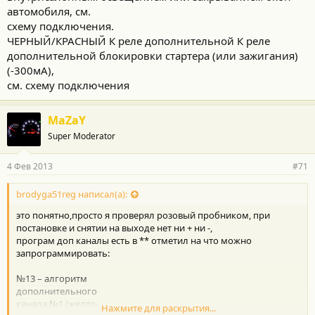
автомобиля, см.
схему подключения.
ЧЕРНЫЙ/КРАСНЫЙ К реле дополнительной К реле
дополнительной блокировки стартера (или зажигания)
(-300мА),
см. схему подключения
MaZaY
Super Moderator
4 Фев 2013
#71
brodyga51reg написал(а):
это понятно,просто я проверял розовый пробником, при
постановке и снятии на выходе нет ни + ни -,
програм доп каналы есть в ** отметил на что можно
запрограммировать:
№13 – алгоритм
дополнительного
канала №1 (желто-
Нажмите для раскрытия...