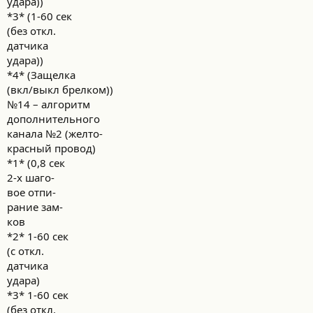
удара))
*3* (1-60 сек
(без откл.
датчика
удара))
*4* (Защелка
(вкл/выкл брелком))
№14 – алгоритм
дополнительного
канала №2 (желто-
красный провод)
*1* (0,8 сек
2-х шаго-
вое отпи-
рание зам-
ков
*2* 1-60 сек
(с откл.
датчика
удара)
*3* 1-60 сек
(без откл.