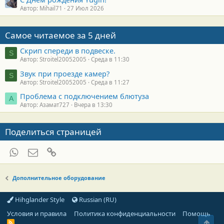
Автор: Mihail71
27 Июл 2026
Самое читаемое за 5 дней
Скрип спереди в подвеске.
S
Автор: Stroitel20052005
Среда в 11:30
Звук при проезде камер?
S
Автор: Stroitel20052005
Среда в 11:27
Проблема с подключением блютуза
А
Автор: Азамат727
Вчера в 13:30
Поделиться страницей
WhatsApp
Электронная почта
Ссылка
Дополнительное оборудование
Hihglander Style
Russian (RU)
Условия и правила
Политика конфиденциальности
Помощь
Свер
R