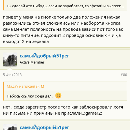
Ты сделай что нибудь, если не заработает, то сфотай и выложи...
привет у меня на кнопке только два положения нажал
разложились отжал сложились или наоборот,а кнопка
сама меняет полярность на провода зависит от того как
кину-то питание. подходит 2 провода основных + и -,а
выходят 2 на зеркала
самыЙдобрый51рег
Active Member
5 Фев 2013
#80
MaZaY написал(а):
Небось ссылку сюда дал...
нет , сюда зарегистр после того как заблокировали,хотя
ни письма ни причины не прислали,.:gamer2:
самыЙдобрый51рег