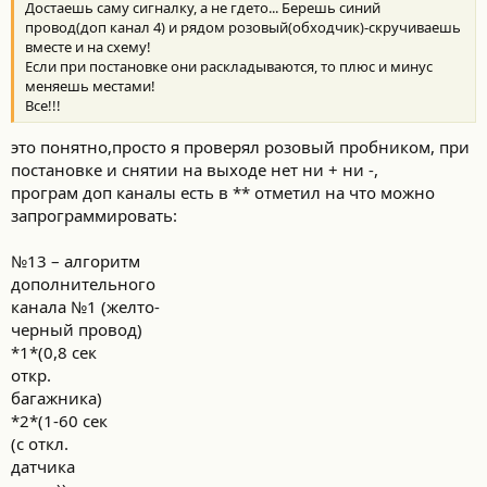
Достаешь саму сигналку, а не гдето... Берешь синий
провод(доп канал 4) и рядом розовый(обходчик)-скручиваешь
вместе и на схему!
Если при постановке они раскладываются, то плюс и минус
меняешь местами!
Все!!!
это понятно,просто я проверял розовый пробником, при
постановке и снятии на выходе нет ни + ни -,
програм доп каналы есть в ** отметил на что можно
запрограммировать:
№13 – алгоритм
дополнительного
канала №1 (желто-
черный провод)
*1*(0,8 сек
откр.
багажника)
*2*(1-60 сек
(с откл.
датчика