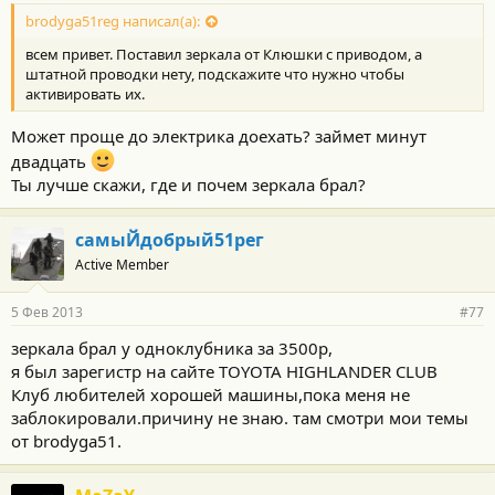
ОРАНЖЕВЫЙ/БЕЛЫЙ К отрицательному триггеру багажника (-)
brodyga51reg написал(а):
СИНИЙ/КРАСНЫЙ К положительному триггеру двери (+)
СЕРЫЙ/ЧЕРНЫЙ К выходу генератора или к проводу тахометра
всем привет. Поставил зеркала от Клюшки с приводом, а
(вход контроля работы
штатной проводки нету, подскажите что нужно чтобы
двигателя) (-)
активировать их.
ЖЕЛТЫЙ/КРАСНЫЙ Выход 2-го канала (-300мА)
Петля ЧЕРНОГО провода Выбор ручной или автоматической
Может проще до электрика доехать? займет минут
коробки передач
двадцать
РОЗОВЫЙ Выход “состояния” при работающем двигателе для
Ты лучше скажи, где и почем зеркала брал?
обхода штатной
охранной системы (-).
СИНИЙ Дополнительный программируемый выход (-300мА)
самыЙдобрый51рег
для управления
Active Member
внутрисалонным освещением или закрыванием окон
автомобиля, см.
схему подключения.
5 Фев 2013
#77
ЧЕРНЫЙ/КРАСНЫЙ К реле дополнительной К реле
зеркала брал у одноклубника за 3500р,
дополнительной блокировки стартера (или зажигания)
(-300мА),
я был зарегистр на сайте TOYOTA HIGHLANDER CLUB
см. схему подключения
Клуб любителей хорошей машины,пока меня не
заблокировали.причину не знаю. там смотри мои темы
от brodyga51.