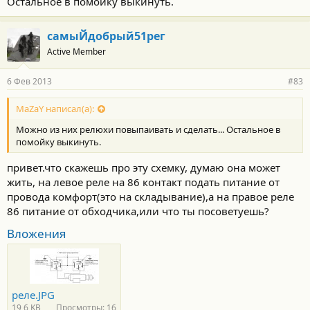
Остальное в помойку выкинуть.
самыЙдобрый51рег
Active Member
6 Фев 2013
#83
MaZaY написал(а):
Можно из них релюхи повыпаивать и сделать... Остальное в
помойку выкинуть.
привет.что скажешь про эту схемку, думаю она может
жить, на левое реле на 86 контакт подать питание от
провода комфорт(это на складывание),а на правое реле
86 питание от обходчика,или что ты посоветуешь?
Вложения
реле.JPG
19,6 KB
Просмотры: 16