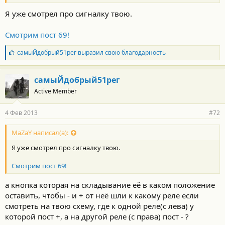
черный провод)
*1*(0,8 сек
Я уже смотрел про сигналку твою.
откр.
багажника)
Смотрим пост 69!
*2*(1-60 сек
(с откл.
Б
самыЙдобрый51рег
выразил свою благодарность
датчика
л
удара))
а
*3* (1-60 сек
г
самыЙдобрый51рег
(без откл.
о
датчика
Active Member
д
удара))
а
р
*4* (Защелка
4 Фев 2013
#72
н
(вкл/выкл брелком))
о
№14 – алгоритм
с
MaZaY написал(а):
дополнительного
т
канала №2 (желто-
Я уже смотрел про сигналку твою.
и
красный провод)
:
*1* (0,8 сек
Смотрим пост 69!
2-х шаго-
вое отпи-
а кнопка которая на складывание её в каком положение
рание зам-
оставить, чтобы - и + от неё шли к какому реле если
ков
смотреть на твою схему, где к одной реле(с лева) у
*2* 1-60 сек
которой пост +, а на другой реле (с права) пост - ?
(с откл.