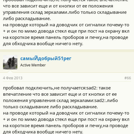
с
что все зависит еще и от кнопки от ее положения
т
и
управления склад зеркалами.либо только складывание
:
либо раскладывание.
на проводе который на доводчик от сигналки почему-то
+ и он по мимо довода стекл еще при пост на охрану вкл
на короткое время панель проборов и печку,на проводе
для обходчика вообще ничего нету.
самыЙдобрый51рег
Active Member
4 Фев 2013
#66
пробовал подключить,не получается:sad2: такое
впечатление что все зависит еще и от кнопки от ее
положения управления склад зеркалами:sad2:.либо
только складывание либо раскладывание.
на проводе который на доводчик от сигналки почему-то
+ и он по мимо довода стекл еще при пост на охрану вкл
на короткое время панель проборов и печку,на проводе
для обходчика вообще ничего нету.