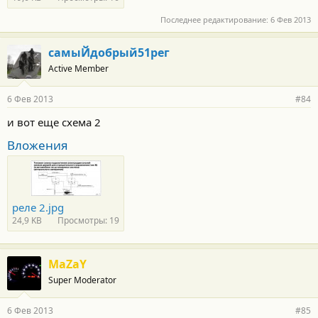
Последнее редактирование:
6 Фев 2013
самыЙдобрый51рег
Active Member
6 Фев 2013
#84
и вот еще схема 2
Вложения
реле 2.jpg
24,9 KB
Просмотры: 19
MaZaY
Super Moderator
6 Фев 2013
#85