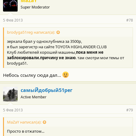
MaZaY
Super Moderator
5 Фев 2013
#78
brodyga51reg написал(а):
зеркала брал у одноклубника за 3500р,
я был зарегистр на сайте TOYOTA HIGHLANDER CLUB
Клуб любителей хорошей машины,
пока меня не
заблокировали.причину не знаю
. там смотри мои темы от
brodyga51.
Небось ссылку сюда дал...
самыЙдобрый51рег
Active Member
5 Фев 2013
#79
MaZaY написал(а):
Просто в отжатом...