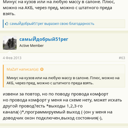
Минус на кузов или на любую массу в салоне. Плюс,
можно на АКБ, через пред, можно с штатного преда
взять.
Б
самыЙдобрый51рег
выразил свою благодарность
л
а
г
самыЙдобрый51рег
о
Active Member
д
а
р
4 Фев 2013
#63
н
о
с
MaZaY написал(а):
т
Минус на кузов или на любую массу в салоне. Плюс, можно на
и
:
АКБ, через пред, можно с штатного преда взять.
извени за повтор, но по поводу провода комфорт
но провода комфорт у меня на схеме нету, может искать
другой провод?есть *выходы 1,2,3-го
канала(-)*,программируемый выход (-)он у меня на
доводчик окон подключен,выход состояния(-),