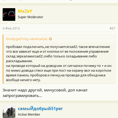
MaZaY
Super Moderator
4 Фев 2013
#67
brodyga51reg написал(а):
пробовал подключить,не получается:sad2: такое впечатление
что все зависит еще и от кнопки от ее положения управления
склад зеркалами:sad2:.либо только складывание либо
раскладывание.
на проводе который на доводчик от сигналки почему-то + и он
по мимо довода стекл еще при пост на охрану вкл на короткое
время панель проборов и печку,на проводе для обходчика
вообще ничего нету.
Значит надо другой, минусовой, доп канал
запрограмировать...
самыЙдобрый51рег
Active Member