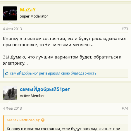
датчика
удара)
MaZaY
*3* 1-60 сек
Super Moderator
(без откл.
датчика
удара)
4 Фев 2013
#73
*4* Защелка
Кнопку в отжатом состоянии, если будут раскладываться
(вкл/выкл брелком)
№15 – алгоритм
при постановке, то +и- местами меняешь.
дополнительного
канала №3 (желто-
ЗЫ Думаю, что лучшим вариантом будет, обратиться к
белый провод)
электрику...
*1* 0,8 сек
*2* 1-60 сек
Б
самыЙдобрый51рег
выразил свою благодарность
(с откл.
л
датчика
а
удара)
г
самыЙдобрый51рег
*3* 1-60 сек
о
Active Member
(без откл.
д
а
датчика
р
удара)
4 Фев 2013
#74
н
*4* Поддержка зажигания.
о
с
MaZaY написал(а):
на схеме указано что на них минус
т
ПОДКЛЮЧЕНИЕ ПРОВОДОВ СИСТЕМЫ:
Кнопку в отжатом состоянии, если будут раскладываться при
и