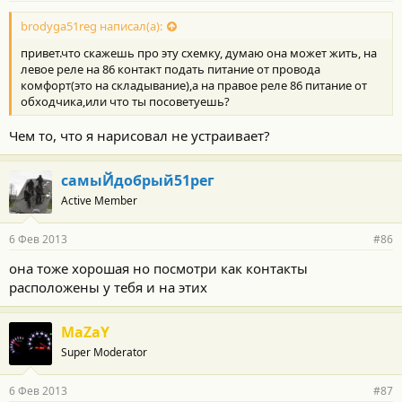
brodyga51reg написал(а):
привет.что скажешь про эту схемку, думаю она может жить, на
левое реле на 86 контакт подать питание от провода
комфорт(это на складывание),а на правое реле 86 питание от
обходчика,или что ты посоветуешь?
Чем то, что я нарисовал не устраивает?
самыЙдобрый51рег
Active Member
6 Фев 2013
#86
она тоже хорошая но посмотри как контакты
расположены у тебя и на этих
MaZaY
Super Moderator
6 Фев 2013
#87