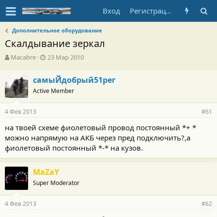
Вход
Регистрация
Дополнительное оборудование
Скалдывание зеркал
А
Д
Macabre
23 Мар 2010
в
а
т
т
самыЙдобрый51рег
о
а
Active Member
р
н
т
а
е
ч
4 Фев 2013
#61
м
а
ы
л
на твоей схеме фиолетовый провод постоянный *+ *
а
можно напрямую на АКБ через пред подключить?,а
фиолетовый постоянный *-* на кузов.
MaZaY
Super Moderator
4 Фев 2013
#62