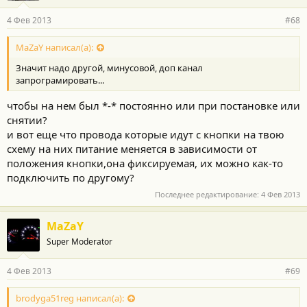
4 Фев 2013
#68
MaZaY написал(а):
Значит надо другой, минусовой, доп канал
запрограмировать...
чтобы на нем был *-* постоянно или при постановке или
снятии?
и вот еще что провода которые идут с кнопки на твою
схему на них питание меняется в зависимости от
положения кнопки,она фиксируемая, их можно как-то
подключить по другому?
Последнее редактирование:
4 Фев 2013
MaZaY
Super Moderator
4 Фев 2013
#69
brodyga51reg написал(а):