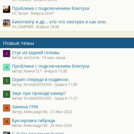
Проблема с подключением блютуза
От: Tarzan
Вчера в 20:47
Кинотеатр и др... кто что смотрел и как оно.
От: ZAMPRED
Вчера в 18:48
Новые темы
Стук из задней головы
A
Автор: avchumik
19 мин. назад
Проблема с подключением блютуза
А
Автор: Азамат727
Вчера в 13:30
Скрип спереди в подвеске.
S
Автор: Stroitel20052005
Среда в 11:30
Звук при проезде камер?
S
Автор: Stroitel20052005
Среда в 11:27
Замена ГРМ
А
Автор: Александр186
31 Июл 2026
Буксировка гибрида
А
Автор: Александр186
30 Июл 2026
С Днём рождения Yugin!