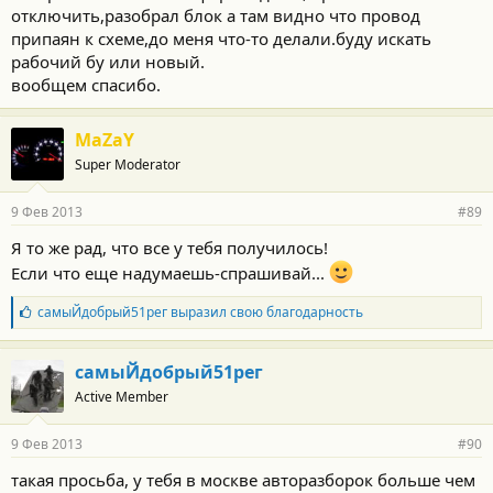
отключить,разобрал блок а там видно что провод
припаян к схеме,до меня что-то делали.буду искать
рабочий бу или новый.
вообщем спасибо.
MaZaY
Super Moderator
9 Фев 2013
#89
Я то же рад, что все у тебя получилось!
Если что еще надумаешь-спрашивай...
Б
самыЙдобрый51рег
выразил свою благодарность
л
а
г
самыЙдобрый51рег
о
Active Member
д
а
р
9 Фев 2013
#90
н
о
такая просьба, у тебя в москве авторазборок больше чем
с