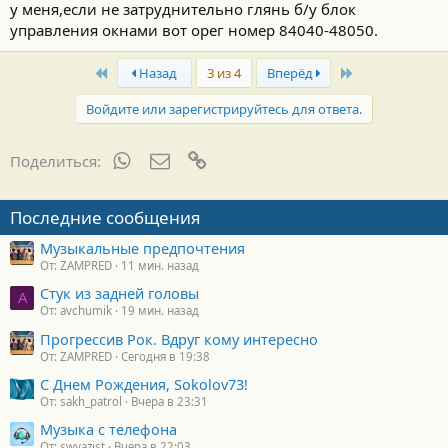
у меня,если не затруднительно глянь б/у блок
т
и
управления окнами вот орег номер 84040-48050.
:
First
Last
Назад
3 из 4
Вперёд
Войдите или зарегистрируйтесь для ответа.
WhatsApp
Электронная почта
Ссылка
Поделиться:
Последние сообщения
Музыкальные предпочтения
От: ZAMPRED
11 мин. назад
Стук из задней головы
A
От: avchumik
19 мин. назад
Прогрессив Рок. Вдруг кому интересно
От: ZAMPRED
Сегодня в 19:38
С Днем Рождения, Sokolov73!
От: sakh_patrol
Вчера в 23:31
Музыка с телефона
От: swyazist
Вчера в 22:03