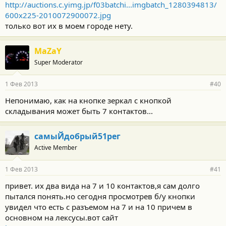
http://auctions.c.yimg.jp/f03batchi...imgbatch_1280394813/
600x225-2010072900072.jpg
только вот их в моем городе нету.
MaZaY
Super Moderator
1 Фев 2013
#40
Непонимаю, как на кнопке зеркал с кнопкой
складывания может быть 7 контактов...
самыЙдобрый51рег
Active Member
1 Фев 2013
#41
привет. их два вида на 7 и 10 контактов,я сам долго
пытался понять.но сегодня просмотрев б/у кнопки
увидел что есть с разъемом на 7 и на 10 причем в
основном на лексусы.вот сайт