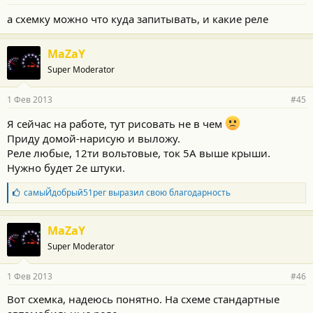
н
о
а схемку можно что куда запитывать, и какие реле
с
т
и
MaZaY
:
Super Moderator
1 Фев 2013
#45
Я сейчас на работе, тут рисовать не в чем
Приду домой-нарисую и выложу.
Реле любые, 12ти вольтовые, ток 5А выше крыши.
Нужно будет 2е штуки.
Б
самыЙдобрый51рег
выразил свою благодарность
л
а
г
MaZaY
о
Super Moderator
д
а
р
1 Фев 2013
#46
н
о
Вот схемка, надеюсь понятно. На схеме стандартные
с