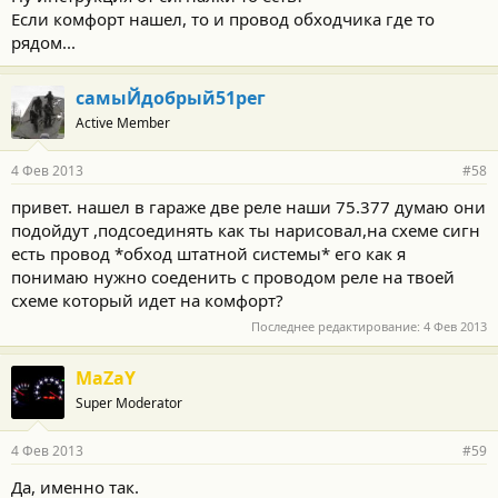
Если комфорт нашел, то и провод обходчика где то
рядом...
самыЙдобрый51рег
Active Member
4 Фев 2013
#58
привет. нашел в гараже две реле наши 75.377 думаю они
подойдут ,подсоединять как ты нарисовал,на схеме сигн
есть провод *обход штатной системы* его как я
понимаю нужно соеденить с проводом реле на твоей
схеме который идет на комфорт?
Последнее редактирование:
4 Фев 2013
MaZaY
Super Moderator
4 Фев 2013
#59
Да, именно так.