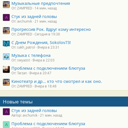
Музыкальные предпочтения
От: ZAMPRED
14 мин. назад
Стук из задней головы
A
От: avchumik
21 мин. назад
Прогрессив Рок. Вдруг кому интересно
От: ZAMPRED
Сегодня в 19:38
С Днем Рождения, Sokolov73!
От: sakh_patrol
Вчера в 23:31
Музыка с телефона
От: swyazist
Вчера в 22:03
Проблема с подключением блютуза
От: Tarzan
Вчера в 20:47
Кинотеатр и др... кто что смотрел и как оно.
От: ZAMPRED
Вчера в 18:48
Новые темы
Стук из задней головы
A
Автор: avchumik
21 мин. назад
Проблема с подключением блютуза
А