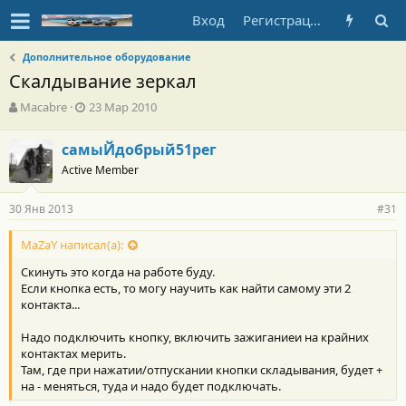
Вход
Регистрация
Дополнительное оборудование
Скалдывание зеркал
А
Д
Macabre
23 Мар 2010
в
а
т
т
самыЙдобрый51рег
о
а
Active Member
р
н
т
а
е
ч
30 Янв 2013
#31
м
а
ы
л
MaZaY написал(а):
а
Скинуть это когда на работе буду.
Если кнопка есть, то могу научить как найти самому эти 2
контакта...
Надо подключить кнопку, включить зажиганиеи на крайних
контактах мерить.
Там, где при нажатии/отпускании кнопки складывания, будет +
на - меняться, туда и надо будет подключать.