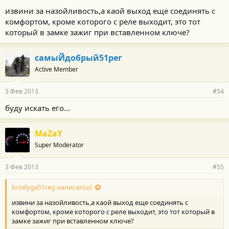
извини за назойливость,а каой выход еще соединять с
комфортом, кроме которого с реле выходит, это тот
который в замке зажиг при вставленном ключе?
самыЙдобрый51рег
Active Member
3 Фев 2013
#54
буду искать его...
MaZaY
Super Moderator
3 Фев 2013
#55
brodyga51reg написал(а):
извини за назойливость,а каой выход еще соединять с
комфортом, кроме которого с реле выходит, это тот который в
замке зажиг при вставленном ключе?