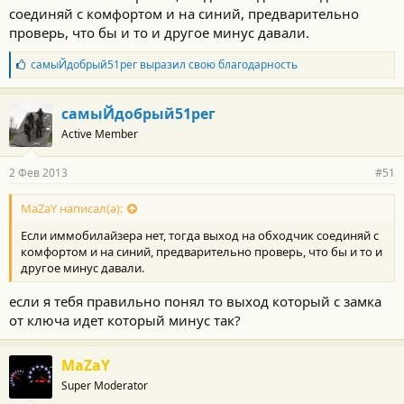
соединяй с комфортом и на синий, предварительно
проверь, что бы и то и другое минус давали.
Б
самыЙдобрый51рег
выразил свою благодарность
л
а
г
самыЙдобрый51рег
о
Active Member
д
а
р
2 Фев 2013
#51
н
о
с
MaZaY написал(а):
т
Если иммобилайзера нет, тогда выход на обходчик соединяй с
и
:
комфортом и на синий, предварительно проверь, что бы и то и
другое минус давали.
если я тебя правильно понял то выход который с замка
от ключа идет который минус так?
MaZaY
Super Moderator