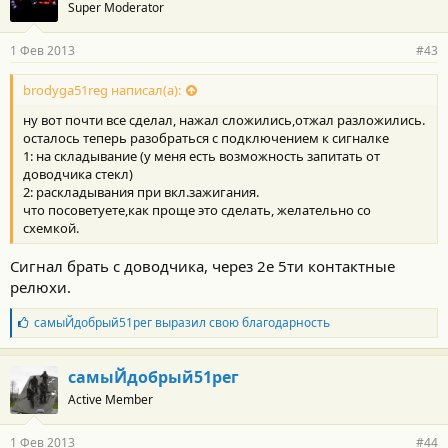
Super Moderator
1 Фев 2013
#43
brodyga51reg написал(а):
ну вот почти все сделал, нажал сложились,отжал разложились.
осталось теперь разобраться с подключением к сигналке
1: на складывание (у меня есть возможность запитать от
доводчика стекл)
2: раскладывания при вкл.зажигания.
что посоветуете,как проще это сделать, желательно со
схемкой.
Сигнал брать с доводчика, через 2е 5ти контактные
релюхи.
Б
самыЙдобрый51рег
выразил свою благодарность
л
а
г
самыЙдобрый51рег
о
Active Member
д
а
р
1 Фев 2013
#44