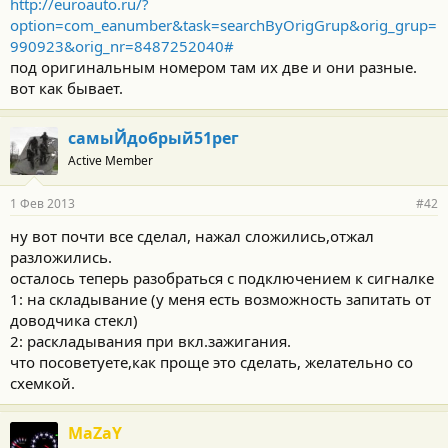
http://euroauto.ru/?
option=com_eanumber&task=searchByOrigGrup&orig_grup=
990923&orig_nr=8487252040#
под оригинальным номером там их две и они разные.
вот как бывает.
самыЙдобрый51рег
Active Member
1 Фев 2013
#42
ну вот почти все сделал, нажал сложились,отжал
разложились.
осталось теперь разобраться с подключением к сигналке
1: на складывание (у меня есть возможность запитать от
доводчика стекл)
2: раскладывания при вкл.зажигания.
что посоветуете,как проще это сделать, желательно со
схемкой.
MaZaY