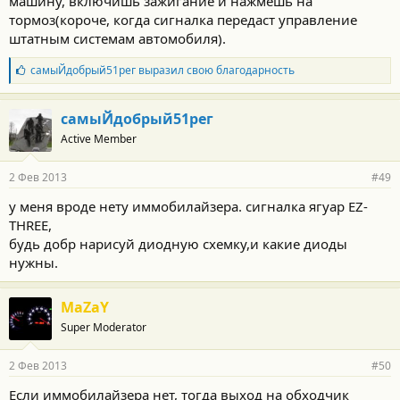
машину, включишь зажигание и нажмешь на
тормоз(короче, когда сигналка передаст управление
штатным системам автомобиля).
Б
самыЙдобрый51рег
выразил свою благодарность
л
а
г
самыЙдобрый51рег
о
Active Member
д
а
р
2 Фев 2013
#49
н
о
у меня вроде нету иммобилайзера. сигналка ягуар EZ-
с
THREE,
т
и
будь добр нарисуй диодную схемку,и какие диоды
:
нужны.
MaZaY
Super Moderator
2 Фев 2013
#50
Если иммобилайзера нет, тогда выход на обходчик