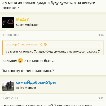
о
а у меня их только 7,ладно буду думать, а на лексусе
с
тоже же 7
т
и
:
MaZaY
Super Moderator
31 Янв 2013
#34
brodyga51reg написал(а):
а у меня их только 7,ладно буду думать, а на лексусе тоже же 7
Больше!
7 не может быть...
Ты кнопку от чего смотришь?
самыЙдобрый51рег
Active Member
1 Фев 2013
#35
мне привезли кнопку на ней 7 контактов как я уже