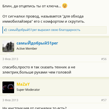
Блин, да отцепись ты от ключа...
От сигналки провод, называется "для обхода
иммобилайзера" его с комфортом и скрутить.
Б
самыЙдобрый51рег
выразил свою благодарность
л
а
г
самыЙдобрый51рег
о
Active Member
д
а
р
3 Фев 2013
#56
н
о
спасибо,просто я так сказать техник а не
с
злектрик,больше руками чем головой
т
и
:
MaZaY
Super Moderator
3 Фев 2013
#57
Ну инструкция от сигналки то есть?