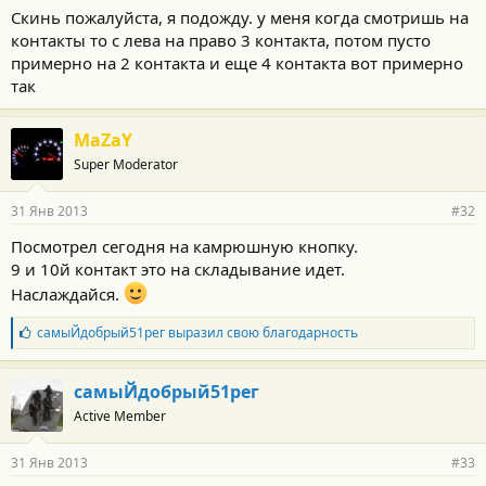
Скинь пожалуйста, я подожду. у меня когда смотришь на
контакты то с лева на право 3 контакта, потом пусто
примерно на 2 контакта и еще 4 контакта вот примерно
так
MaZaY
Super Moderator
31 Янв 2013
#32
Посмотрел сегодня на камрюшную кнопку.
9 и 10й контакт это на складывание идет.
Наслаждайся.
Б
самыЙдобрый51рег
выразил свою благодарность
л
а
г
самыЙдобрый51рег
о
Active Member
д
а
р
31 Янв 2013
#33
н