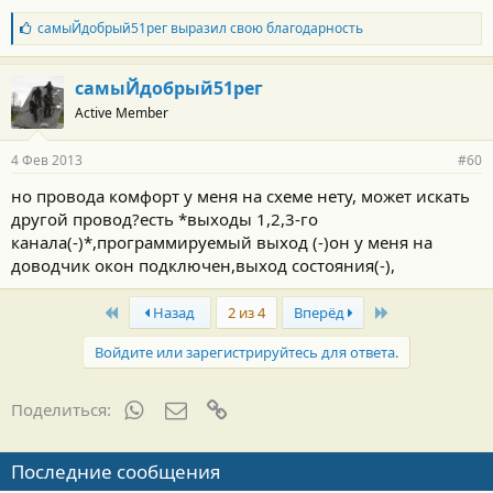
Б
самыЙдобрый51рег
выразил свою благодарность
л
а
г
самыЙдобрый51рег
о
Active Member
д
а
р
4 Фев 2013
#60
н
о
но провода комфорт у меня на схеме нету, может искать
с
другой провод?есть *выходы 1,2,3-го
т
и
канала(-)*,программируемый выход (-)он у меня на
:
доводчик окон подключен,выход состояния(-),
First
Last
Назад
2 из 4
Вперёд
Войдите или зарегистрируйтесь для ответа.
WhatsApp
Электронная почта
Ссылка
Поделиться:
Последние сообщения