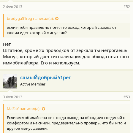
2 Фев 2013
#52
brodyga51reg написал(а):
если я тебя правильно понял то выход который с замка от
ключа идет который минус так?
Нет.
Штатное, кроме 2х проводков от зеркала ты нетрогаешь.
Минус, который дает сигнализация для обхода штатного
иммобилайзера. Его и используем.
самыЙдобрый51рег
Active Member
3 Фев 2013
#53
MaZaY написал(а):
Если иммобилайзера нет, тогда выход на обходчик соединяй с
комфортом и на синий, предварительно проверь, что бы и то и
другое минус давали.