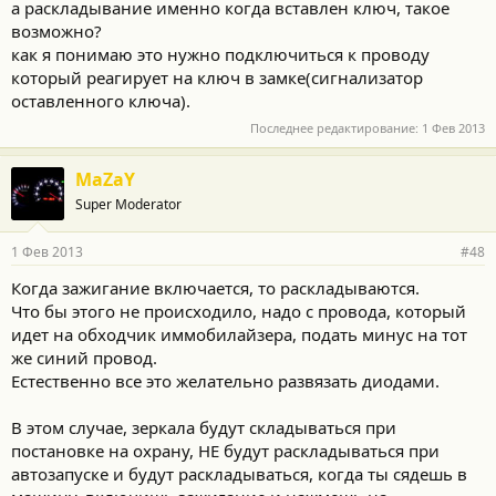
и
а раскладывание именно когда вставлен ключ, такое
:
возможно?
как я понимаю это нужно подключиться к проводу
который реагирует на ключ в замке(сигнализатор
оставленного ключа).
Последнее редактирование:
1 Фев 2013
MaZaY
Super Moderator
1 Фев 2013
#48
Когда зажигание включается, то раскладываются.
Что бы этого не происходило, надо с провода, который
идет на обходчик иммобилайзера, подать минус на тот
же синий провод.
Естественно все это желательно развязать диодами.
В этом случае, зеркала будут складываться при
постановке на охрану, НЕ будут раскладываться при
автозапуске и будут раскладываться, когда ты сядешь в