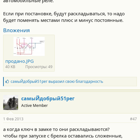
автомобильные реле.
т
и
:
Если при постановке, будут раскладываться, то надо
будет поменять местами плюс и минус постоянные.
Вложения
продано.JPG
40 KB
Просмотры: 49
Б
самыЙдобрый51рег
выразил свою благодарность
л
а
г
самыЙдобрый51рег
о
Active Member
д
а
р
1 Фев 2013
#47
н
о
а когда ключ в замке то они раскладываются?
с
чтобы при запуске с брелка оставались сложенные,
т