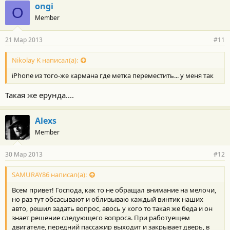
ongi
O
Member
21 Мар 2013
#11
Nikolay K написал(а):
iPhone из того-же кармана где метка переместить... у меня так
Такая же ерунда....
Alexs
Member
30 Мар 2013
#12
SAMURAY86 написал(а):
Всем привет! Господа, как то не обращал внимание на мелочи,
но раз тут обсасывают и облизываю каждый винтик наших
авто, решил задать вопрос, авось у кого то такая же беда и он
знает решение следующего вопроса. При работуещем
двигателе, передний пассажир выходит и закрывает дверь, в