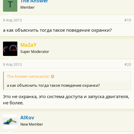
The Answer
T
Member
9 Апр 2013
#19
а как объяснить тогда такое поведение охранки?
MaZaY
Super Moderator
9 Апр 2013
#20
The Answer написал(а):
а как объяснить тогда такое поведение охранки?
Это не охранка, это система доступа и запуска двигателя,
не более.
AlKov
New Member