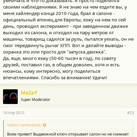
умничать и что-то доказывать. Я просто поделился
своими наблюдениями. Я не знаю на чем ездите вы, у
меня хайлендер конца 2010 года, брал в салоне -
официальный японец для Европы, езжу на нем по сей
день, проводил эксперимент - при заведенном движке
выходил из салона, и отходил на пару метров от
машины, товарищ садился за руль, пытался уехать, он не
смог передвинуть рычаг КПП. Вот и делайте выводы -
охранка это или просто для "запуска движка".
Да, еще, много езжу (50-60 тысяч в год), по совету
друзей, поставил газ, в общем доволен, хотя и есть
нюансы, кому интересно, могу поделиться
впечатлениями. Спасибо за внимание! Удачи!
MaZaY
Super Moderator
14 Апр 2013
#23
Nalsur написал(а):
Всем привет! Выдвижной ключ открывает салон но не снимает