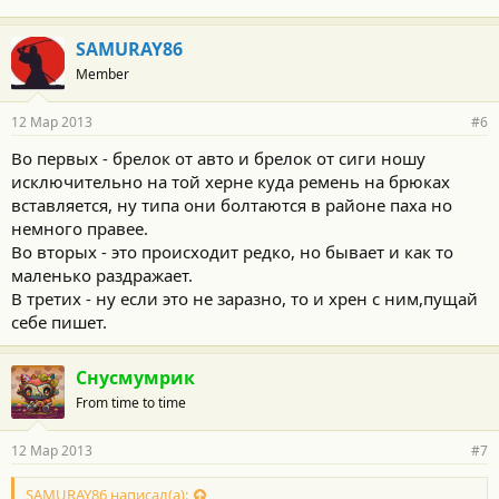
SAMURAY86
Member
12 Мар 2013
#6
Во первых - брелок от авто и брелок от сиги ношу
исключительно на той херне куда ремень на брюках
вставляется, ну типа они болтаются в районе паха но
немного правее.
Во вторых - это происходит редко, но бывает и как то
маленько раздражает.
В третих - ну если это не заразно, то и хрен с ним,пущай
себе пишет.
Снусмумрик
From time to time
12 Мар 2013
#7
SAMURAY86 написал(а):