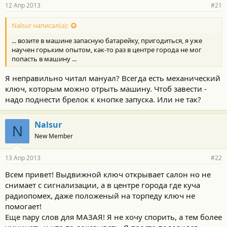
12 Апр 2013
#21
Nalsur написал(а):
... возите в машине запасную батарейку, пригодиться, я уже
научен горьким опытом, как-то раз в центре города не мог
попасть в машину ...
Я неправильно читал мануал? Всегда есть механический
ключ, которым можно отрыть машину. Чтоб завести -
надо поднести брелок к кнопке запуска. Или не так?
Nalsur
N
New Member
13 Апр 2013
#22
Всем привет! Выдвижной ключ открывает салон но не
снимает с сигнализации, а в центре города где куча
радиопомех, даже положеный на торпеду ключ не
помогает!
Еще пару слов для МАЗАЯ! Я не хочу спорить, а тем более