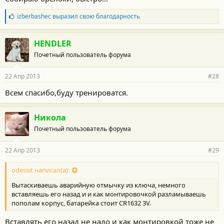
Б
izberbashec
выразил свою благодарность
л
а
г
HENDLER
о
Почетный пользователь форума
д
а
р
22 Апр 2013
#28
н
о
Всем спасибо,буду тренироватся.
с
т
и
Никола
:
Почетный пользователь форума
22 Апр 2013
#29
odessit написал(а):
Вытаскиваешь аварийную отмычку из ключа, немного
вставляешь его назад и и как монтировочкой разламываешь
пополам корпус, батарейка стоит CR1632 3V.
Вставлять его назад не надо и как монтировкой тоже не