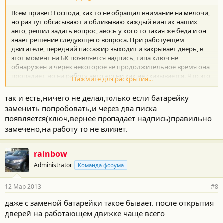
Всем привет! Господа, как то не обращал внимание на мелочи,
но раз тут обсасывают и облизываю каждый винтик наших
авто, решил задать вопрос, авось у кого то такая же беда и он
знает решение следующего вопроса. При работуещем
двигателе, передний пассажир выходит и закрывает дверь, в
этот момент на БК появляется надпись, типа ключ не
обнаружен и через некоторое не продолжительное время она
пропадает, но на работу авто это ни как не сказывается. Что это
Нажмите для раскрытия...
может быть, и как это лечится?
так и есть,ничего не делал,только если батарейку
заменить попробовать,и через два писка
появляется(ключ,вернее пропадает надпись)правильно
замечено,на работу то не влияет.
rainbow
Administrator
Команда форума
12 Мар 2013
#8
даже с заменой батарейки такое бывает. после открытия
дверей на работающем движке чаще всего