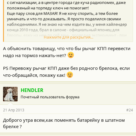
с сигнализации, а в центре города где куча радиопомех, даже
положеный на торпеду ключ не помогает!
Еще пару слов для МАЗАЯ! Я не хочу спорить, а тем более
умничать и что-то доказывать. Я просто поделился своими
наблюдениями. Я не знаю на чем ездите вы, у меня хайлендер
конца 2010 года, брал в салоне - официальный японец для
Европы, езжу на нем по сей день, проводил эксперимент - при
Нажмите для раскрытия...
заведенном движке выходил из салона, и отходил на пару
метров от машины, товарищ садился за руль, пытался уехать,
А объяснить товарищу, что что бы рычаг КПП перевести
он не смог передвинуть рычаг КПП. Вот и делайте выводы -
надо на тормоз нажать-нет?
охранка это или просто для "запуска движка".
Да, еще, много езжу (50-60 тысяч в год), по совету друзей,
PS Перевожу рычаг КПП даже без родного брелока, если
поставил газ, в общем доволен, хотя и есть нюансы, кому
интересно, могу поделиться впечатлениями. Спасибо за
что-обращайся, покажу как!
внимание! Удачи!
HENDLER
Почетный пользователь форума
21 Апр 2013
#24
Доброго утра всем,как поменять батарейку в штатном
брелке ?