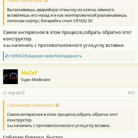
с
odessit написал(а):
т
Вытаскиваешь аварийную отмычку из ключа, немного
и
:
вставляешь его назад и и как монтировочкой разламываешь
пополам корпус, батарейка стоит CR1632 3V.
Самое интересное в этом процессе,собрать обратно этот
конструктор.
з.ы.начинать с противоположного угла,углу вставки.
Б
HENDLER
выразил свою благодарность
л
а
г
MaZaY
о
Super Moderator
д
а
р
21 Апр 2013
#27
н
о
с
Снусмумрик написал(а):
т
Самое интересное в этом процессе,собрать обратно этот
и
:
конструктор.
з.ы.начинать с противоположного угла,углу вставки.
Собираю брелоки, быстро...