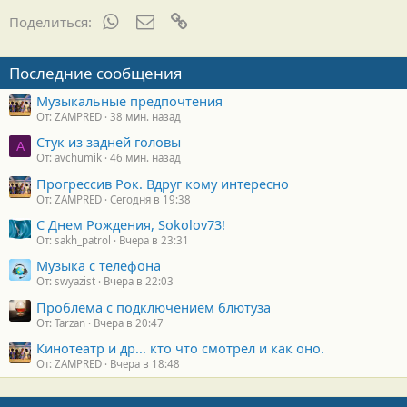
WhatsApp
Электронная почта
Ссылка
Поделиться:
Последние сообщения
Музыкальные предпочтения
От: ZAMPRED
38 мин. назад
Стук из задней головы
A
От: avchumik
46 мин. назад
Прогрессив Рок. Вдруг кому интересно
От: ZAMPRED
Сегодня в 19:38
С Днем Рождения, Sokolov73!
От: sakh_patrol
Вчера в 23:31
Музыка с телефона
От: swyazist
Вчера в 22:03
Проблема с подключением блютуза
От: Tarzan
Вчера в 20:47
Кинотеатр и др... кто что смотрел и как оно.
От: ZAMPRED
Вчера в 18:48