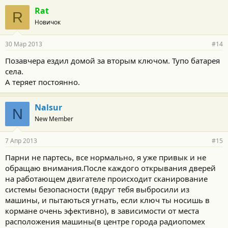
Rat
R
Новичок
30 Мар 2013
#14
Позавчера ездил домой за вторым ключом. Тупо батарея
села.
А теряет постоянно.
Nalsur
N
New Member
7 Апр 2013
#15
Парни не партесь, все нормально, я уже привык и не
обращаю внимания.После каждого открывания дверей
на работающем двигателе происходит сканирование
системы безопасности (вдруг тебя выбросили из
машины, и пытаються угнать, если ключ ты носишь в
кормане очень эфективно), в зависимости от места
расположения машины(в центре города радиопомех