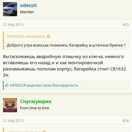
odessit
Member
21 Апр 2013
#25
HENDLER написал(а):
Доброго утра всем,как поменять батарейку в штатном брелке ?
Вытаскиваешь аварийную отмычку из ключа, немного
вставляешь его назад и и как монтировочкой
разламываешь пополам корпус, батарейка стоит CR1632
3V.
Б
HENDLER
выразил свою благодарность
л
а
г
Снусмумрик
о
From time to time
д
а
р
21 Апр 2013
#26
н
о