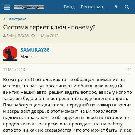
Вход
Регистрация
Электрика
Система теряет ключ - почему?
А
Д
SAMURAY86
11 Мар 2013
в
а
т
т
SAMURAY86
о
а
Member
р
н
т
а
е
ч
11 Мар 2013
#1
м
а
ы
л
Всем привет! Господа, как то не обращал внимание на
а
мелочи, но раз тут обсасывают и облизываю каждый
винтик наших авто, решил задать вопрос, авось у кого то
такая же беда и он знает решение следующего вопроса.
При работуещем двигателе, передний пассажир выходит
и закрывает дверь, в этот момент на БК появляется
надпись, типа ключ не обнаружен и через некоторое не
продолжительное время она пропадает, но на работу
авто это ни как не сказывается. Что это может быть, и как