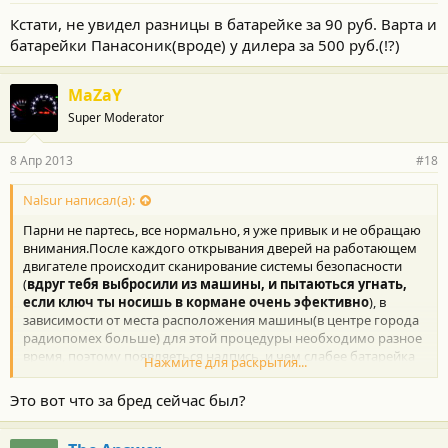
Кстати, не увидел разницы в батарейке за 90 руб. Варта и
батарейки Панасоник(вроде) у дилера за 500 руб.(!?)
MaZaY
Super Moderator
8 Апр 2013
#18
Nalsur написал(а):
Парни не партесь, все нормально, я уже привык и не обращаю
внимания.После каждого открывания дверей на работающем
двигателе происходит сканирование системы безопасности
(
вдруг тебя выбросили из машины, и пытаються угнать,
если ключ ты носишь в кормане очень эфективно
), в
зависимости от места расположения машины(в центре города
радиопомех больше) для этой процедуры необходимо разное
время, поэтому появляеться надпись, и чем слабее батарейка
Нажмите для раскрытия...
тем чаще появляется надпись, из-за постоянной связи машина-
ключ ресурс батарейки намного меньше чем у других
Это вот что за бред сейчас был?
брелков, я меняю батарейку где-то 2-3 раза в год.