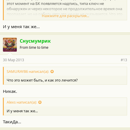
этот момент на БК появляется надпись, типа ключ не
обнаружен и через некоторое не продолжительное время она
пропадает, но на работу авто это ни как не сказывается. Что это
Нажмите для раскрытия...
может быть, и как это лечится?
И у меня так же...
Снусмумрик
From time to time
30 Мар 2013
#13
SAMURAY86 написал(а):
Что это может быть, и как это лечится?
Никак.
Alexs написал(а):
И у меня так же...
ТакиДа...