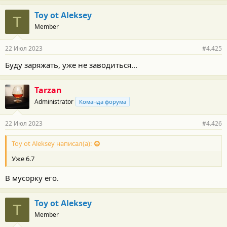
т
и
Toy ot Aleksey
:
T
Member
22 Июл 2023
#4.425
Буду заряжать, уже не заводиться...
Tarzan
Administrator
Команда форума
22 Июл 2023
#4.426
Toy ot Aleksey написал(а):
Уже 6.7
В мусорку его.
Toy ot Aleksey
T
Member