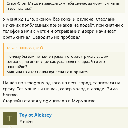
Старт-Стоп. Машина заводится у тебя сейчас или орут сигналы
и все на этом?
У меня х2 12гв, эконом без кожи и с ключа. Старлайн
никаких прлблемных признаков не подаёт, при снятии с
телефона или с метки и открывании двери начинает
орать сигнал. Заводить не пробовал.
Tarzan написал(а):
Почему бы вам не найти грамотного электрика в вашем
регионе для инспекции как установлен старлайн и его
настройки?
Машина то я так понял куплена на вторичке?
Нашёл по телефону одного на весь город, записался на
среду. Без машины ни как, север-холод и дожди. Зима
близко....
Старлайн ставил у официалов в Мурманске...
Toy ot Aleksey
T
Member