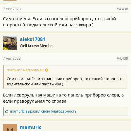
7 Авг 2023
#4.438
Сим на меня. Если за панелью приборов , то с какой
стороны (с водительской или пассажира ).
aleks17081
Well-Known Member
7 Авг 2023
#4.439
mamuric написал(а):
Сим на меня. Если за панелью приборов , то с какой стороны (с
водительской или пассажира ).
Если леворульная машина то панель приборов слева, а
если праворульная то справа
Б
mamuric
выразил свою благодарность
л
а
г
mamuric
о