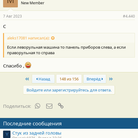
M
New Member
д
а
р
7 Авг 2023
#4.440
н
о
С
с
т
aleks17081 написал(а):
и
:
Если леворульная машина то панель приборов слева, а если
праворульная то справа
Спасибо ,
First
Last
Назад
148 из 156
Вперёд
Войдите или зарегистрируйтесь для ответа.
WhatsApp
Электронная почта
Ссылка
Поделиться:
Последние сообщения
Стук из задней головы
Y