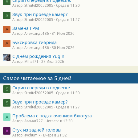
Скрип спереди в подвеске.
S
Автор: Stroitel20052005
Среда в 11:30
Звук при проезде камер?
S
Автор: Stroitel20052005
Среда в 11:27
Замена ГРМ
А
Автор: Александр186
31 Июл 2026
Буксировка гибрида
А
Автор: Александр186
30 Июл 2026
С Днём рождения Yugin!
Автор: Mihail71
27 Июл 2026
Самое читаемое за 5 дней
Скрип спереди в подвеске.
S
Автор: Stroitel20052005
Среда в 11:30
Звук при проезде камер?
S
Автор: Stroitel20052005
Среда в 11:27
Проблема с подключением блютуза
А
Автор: Азамат727
Четверг в 13:30
Стук из задней головы
A
Автор: avchumik
Вчера в 21:32