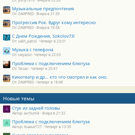
От: yuriy1976
Вчера в 22:26
Музыкальные предпочтения
От: ZAMPRED
Вчера в 21:39
Прогрессив Рок. Вдруг кому интересно
От: ZAMPRED
Вчера в 19:38
С Днем Рождения, Sokolov73!
От: sakh_patrol
Четверг в 23:31
Музыка с телефона
От: swyazist
Четверг в 22:03
Проблема с подключением блютуза
От: Tarzan
Четверг в 20:47
Кинотеатр и др... кто что смотрел и как оно.
От: ZAMPRED
Четверг в 18:48
Новые темы
Стук из задней головы
A
Автор: avchumik
Вчера в 21:32
Проблема с подключением блютуза
А
Автор: Азамат727
Четверг в 13:30