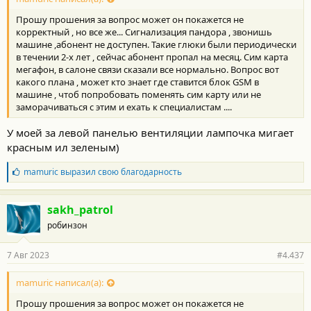
Прошу прошения за вопрос может он покажется не
корректный , но все же... Сигнализация пандора , звонишь
машине ,абонент не доступен. Такие глюки были периодически
в течении 2-х лет , сейчас абонент пропал на месяц. Сим карта
мегафон, в салоне связи сказали все нормально. Вопрос вот
какого плана , может кто знает где ставится блок GSM в
машине , чтоб попробовать поменять сим карту или не
заморачиваться с этим и ехать к специалистам ....
У моей за левой панелью вентиляции лампочка мигает
красным ил зеленым)
Б
mamuric
выразил свою благодарность
л
а
г
sakh_patrol
о
робинзон
д
а
р
7 Авг 2023
#4.437
н
о
с
mamuric написал(а):
т
Прошу прошения за вопрос может он покажется не
и