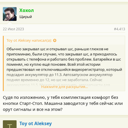
зажигания.
5. Центральный замок должен клацнуть, это сигнал ввода
Хохол
автомобиля в режим программирования. Если этого не
Щирый
произошло — повторите шаги 1-4.
6. В течение 40 секунд нажмите одновременно кнопки
открытия и закрытия на брелоке на 1,5 сек.
22 Июл 2023
#4.413
7. Сразу после того, как отпустите две кнопки согласно пункта 6
— нажмите кнопку закрытия на брелоке (lock) на 2 секунды — в
Toy ot Aleksey написал(а):
течение 3 секунд сработает центральный замок (клацнет) если
все прошло успешно. Если ЦЗ не клацнул или клацнул дважды
Обычно закрывал шс и открывал шс, раньше глюков не
— брелок не запрограммировался — повторите пункты 6-7.
припоминаю, были случаю, что закрывал шс, а приходилось
8. Сразу за первым брелком (в течении 40 сек) можно
открывать с телефона и работало без проблем. Батарейки в шс
запрограммировать второй и третий следуя пунктам 6-7.
поменял, но куплю ещё поновее. Всей этой истории
9. Откройте водительскую дверь
предшествовал не отключившийся видеорегистратор, который
подсадил аккумулятор до 11.3. Автозапуском аккумулятор
поднял временно до 12, но шс не заработала. Сейчас
аккумулятор 11.5. Может ещё погонять автозапчасти для
Нажмите для раскрытия...
дозарядки? Сервисмены говорят воет шс, а не их сигнализация.
Местный кулибин предположил что авто не видит брелки шс...
Судя по изложению, у тебя комплектация комфорт без
кнопки Старт-Стоп. Машина заводится у тебя сейчас или
орут сигналы и все на этом?
Toy ot Aleksey
T