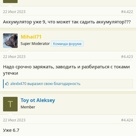
22 Июл 2023
#4.422
Аккумулятор уже 9, что может так садить аккумулятор???
Mihail71
Super Moderator
Команда форума
22 Июл 2023
#4.423
Надо срочно заряжать, заводить и разбираться с токами
утечки
Б
alexlx470
выразил свою благодарность
л
а
г
Toy ot Aleksey
T
о
Member
д
а
р
22 Июл 2023
#4.424
н
о
Уже 6.7
с