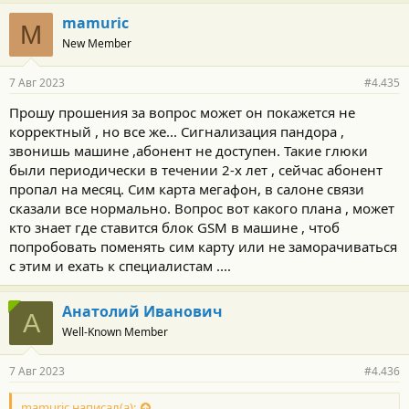
а
г
mamuric
M
о
New Member
д
а
р
7 Авг 2023
#4.435
н
о
Прошу прошения за вопрос может он покажется не
с
корректный , но все же... Сигнализация пандора ,
т
и
звонишь машине ,абонент не доступен. Такие глюки
:
были периодически в течении 2-х лет , сейчас абонент
пропал на месяц. Сим карта мегафон, в салоне связи
сказали все нормально. Вопрос вот какого плана , может
кто знает где ставится блок GSM в машине , чтоб
попробовать поменять сим карту или не заморачиваться
с этим и ехать к специалистам ....
Анатолий Иванович
А
Well-Known Member
7 Авг 2023
#4.436
mamuric написал(а):