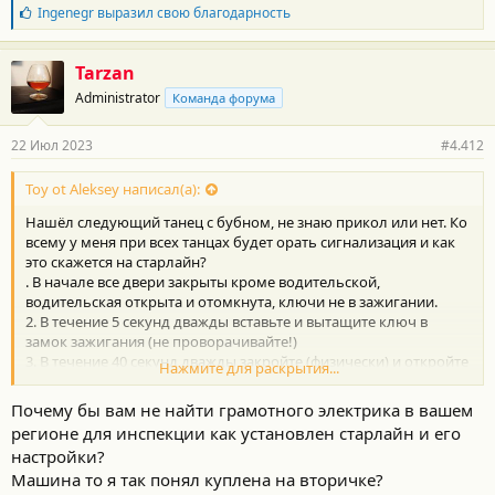
Б
Ingenegr
выразил свою благодарность
л
а
г
Tarzan
о
Administrator
Команда форума
д
а
р
22 Июл 2023
#4.412
н
о
с
Toy ot Aleksey написал(а):
т
Нашёл следующий танец с бубном, не знаю прикол или нет. Ко
и
:
всему у меня при всех танцах будет орать сигнализация и как
это скажется на старлайн?
. В начале все двери закрыты кроме водительской,
водительская открыта и отомкнута, ключи не в зажигании.
2. В течение 5 секунд дважды вставьте и вытащите ключ в
замок зажигания (не проворачивайте!)
3. В течение 40 секунд дважды закройте (физически) и откройте
Нажмите для раскрытия...
водительскую дверь, затем вставьте и вытащите ключ в
зажигание.
Почему бы вам не найти грамотного электрика в вашем
4. В течение 40 секунд дважды закройте (физически) и откройте
регионе для инспекции как установлен старлайн и его
водительскую дверь, затем вставьте ключ в зажигание,
настройки?
закройте водительскую дверь и проверните ключ в положение
Машина то я так понял куплена на вторичке?
ACC (не заводить двигатель!), а затем выкл и вытащите ключ из