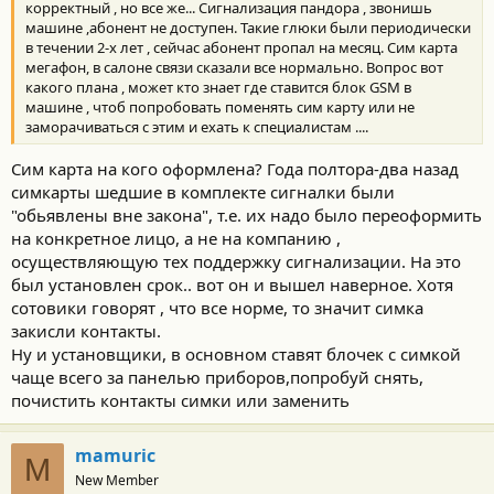
:
корректный , но все же... Сигнализация пандора , звонишь
машине ,абонент не доступен. Такие глюки были периодически
в течении 2-х лет , сейчас абонент пропал на месяц. Сим карта
мегафон, в салоне связи сказали все нормально. Вопрос вот
какого плана , может кто знает где ставится блок GSM в
машине , чтоб попробовать поменять сим карту или не
заморачиваться с этим и ехать к специалистам ....
Сим карта на кого оформлена? Года полтора-два назад
симкарты шедшие в комплекте сигналки были
"обьявлены вне закона", т.е. их надо было переоформить
на конкретное лицо, а не на компанию ,
осуществляющую тех поддержку сигнализации. На это
был установлен срок.. вот он и вышел наверное. Хотя
сотовики говорят , что все норме, то значит симка
закисли контакты.
Ну и установщики, в основном ставят блочек с симкой
чаще всего за панелью приборов,попробуй снять,
почистить контакты симки или заменить
mamuric
M
New Member