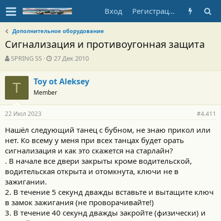
Вход
Регистрация
Дополнительное оборудование
Сигнализация и противоугонная защита
А
Д
SPRING SS
27 Дек 2010
в
а
т
т
Toy ot Aleksey
о
T
а
Member
р
н
т
а
е
ч
22 Июл 2023
#4.411
м
а
ы
л
Нашёл следующий танец с бубном, не знаю прикол или
а
нет. Ко всему у меня при всех танцах будет орать
сигнализация и как это скажется на старлайн?
. В начале все двери закрыты кроме водительской,
водительская открыта и отомкнута, ключи не в
зажигании.
2. В течение 5 секунд дважды вставьте и вытащите ключ
в замок зажигания (не проворачивайте!)
3. В течение 40 секунд дважды закройте (физически) и