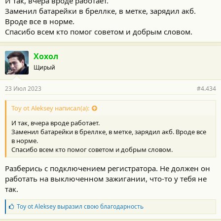
И так, вчера вроде работает.
Заменил батарейки в бреллке, в метке, зарядил акб.
Вроде все в норме.
Спасибо всем кто помог советом и добрым словом.
Хохол
Щирый
23 Июл 2023
#4.434
Toy ot Aleksey написал(а):
И так, вчера вроде работает.
Заменил батарейки в бреллке, в метке, зарядил акб. Вроде все
в норме.
Спасибо всем кто помог советом и добрым словом.
Разберись с подключением регистратора. Не должен он
работать на выключенном зажигании, что-то у тебя не
так.
Б
Toy ot Aleksey
выразил свою благодарность
л