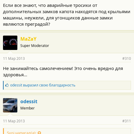
Если все знают, что аварийные тросики от
дополнительных замков капота находятся под крыльями
машины, неужели, для угонщиков данные замки
являются преградой?
MaZaY
Super Moderator
11 Мар 2013
#310
Не занимайтесь самолечением! Это очень вредно для
здоровья...
Б
odessit
выразил свою благодарность
л
а
г
odessit
о
Member
д
а
р
11 Мар 2013
#311
н
о
с
Svoi написал(а):