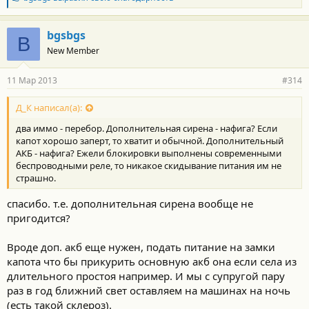
л
а
г
bgsbgs
B
о
New Member
д
а
р
11 Мар 2013
#314
н
о
с
Д_К написал(а):
т
два иммо - перебор. Дополнительная сирена - нафига? Если
и
:
капот хорошо заперт, то хватит и обычной. Дополнительный
АКБ - нафига? Ежели блокировки выполнены современными
беспроводными реле, то никакое скидывание питания им не
страшно.
спасибо. т.е. дополнительная сирена вообще не
пригодится?
Вроде доп. акб еще нужен, подать питание на замки
капота что бы прикурить основную акб она если села из
длительного простоя например. И мы с супругой пару
раз в год ближний свет оставляем на машинах на ночь
(есть такой склероз).