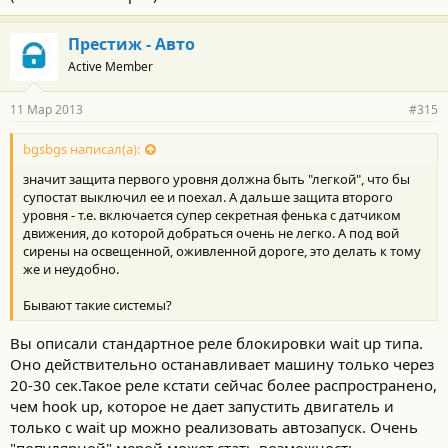
Престиж - Авто
Active Member
11 Мар 2013
#315
bgsbgs написал(а):
значит защита первого уровня должна быть "легкой", что бы
супостат выключил ее и поехал. А дальше защита второго
уровня - т.е. включается супер секретная фенька с датчиком
движения, до которой добраться очень не легко. А под вой
сирены на освещенной, оживленной дороге, это делать к тому
же и неудобно.
Бывают такие системы?
Вы описали стандартное реле блокировки wait up типа.
Оно действительно останавливает машину только через
20-30 сек.Такое реле кстати сейчас более распространено,
чем hook up, которое не дает запустить двигатель и
только с wait up можно реализовать автозапуск. Очень
"популярной" мерой может стать возможность