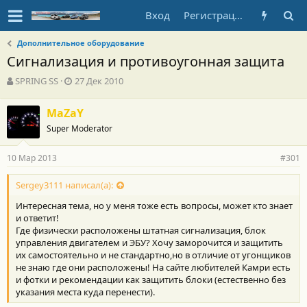
Вход
Регистрация
Дополнительное оборудование
Сигнализация и противоугонная защита
А
Д
SPRING SS
27 Дек 2010
в
а
т
т
MaZaY
о
а
Super Moderator
р
н
т
а
е
ч
10 Мар 2013
#301
м
а
ы
л
Sergey3111 написал(а):
а
Интересная тема, но у меня тоже есть вопросы, может кто знает
и ответит!
Где физически расположены штатная сигнализация, блок
управления двигателем и ЭБУ? Хочу заморочится и защитить
их самостоятельно и не стандартно,но в отличие от угонщиков
не знаю где они расположены! На сайте любителей Камри есть
и фотки и рекомендации как защитить блоки (естественно без
указания места куда перенести).