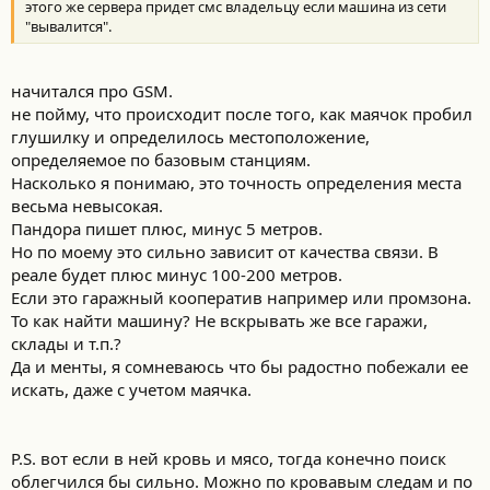
этого же сервера придет смс владельцу если машина из сети
"вывалится".
начитался про GSM.
не пойму, что происходит после того, как маячок пробил
глушилку и определилось местоположение,
определяемое по базовым станциям.
Насколько я понимаю, это точность определения места
весьма невысокая.
Пандора пишет плюс, минус 5 метров.
Но по моему это сильно зависит от качества связи. В
реале будет плюс минус 100-200 метров.
Если это гаражный кооператив например или промзона.
То как найти машину? Не вскрывать же все гаражи,
склады и т.п.?
Да и менты, я сомневаюсь что бы радостно побежали ее
искать, даже с учетом маячка.
P.S. вот если в ней кровь и мясо, тогда конечно поиск
облегчился бы сильно. Можно по кровавым следам и по