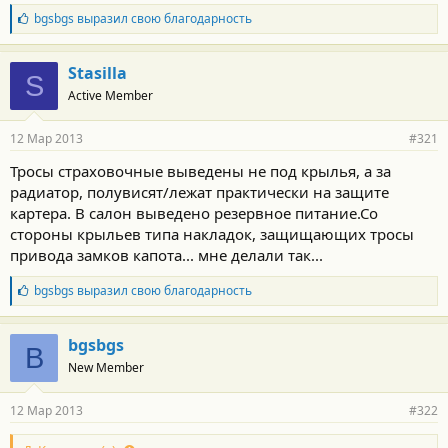
Б
bgsbgs
выразил свою благодарность
л
а
г
Stasilla
S
о
Active Member
д
а
р
12 Мар 2013
#321
н
о
Тросы страховочные выведены не под крылья, а за
с
радиатор, полувисят/лежат практически на защите
т
и
картера. В салон выведено резервное питание.Со
:
стороны крыльев типа накладок, защищающих тросы
привода замков капота... мне делали так...
Б
bgsbgs
выразил свою благодарность
л
а
г
bgsbgs
B
о
New Member
д
а
р
12 Мар 2013
#322
н
о