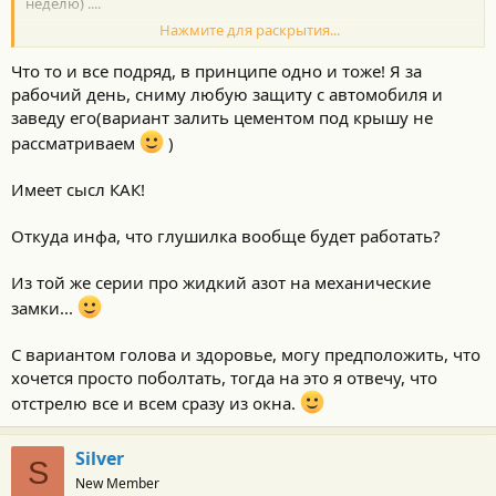
неделю) ....
Нажмите для раскрытия...
выбегать или нет личное дело каждого, конечно, но не стоит
забывать о том, что голова и здоровье в целом тоже одно и его
Что то и все подряд, в принципе одно и тоже! Я за
не купишь в отличие от очередного хая...
рабочий день, сниму любую защиту с автомобиля и
заведу его(вариант залить цементом под крышу не
рассматриваем
)
Имеет сысл КАК!
Откуда инфа, что глушилка вообще будет работать?
Из той же серии про жидкий азот на механические
замки...
С вариантом голова и здоровье, могу предположить, что
хочется просто поболтать, тогда на это я отвечу, что
отстрелю все и всем сразу из окна.
Silver
S
New Member