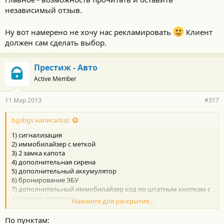
независимый отзыв.
Ну вот намерено не хочу нас рекламировать
Клиент
должен сам сделать выбор.
Престиж - Авто
Active Member
11 Мар 2013
#317
bgsbgs написал(а):
1) сигнализация
2) иммобилайзер с меткой
3) 2 замка капота
4) дополнительная сирена
5) дополнительный аккумулятор
6) бронирование ЭБУ
7) дополнительный иммобилайзер код по штатным кнопкам с
датчиком движения.
Нажмите для раскрытия...
А GSM/GPS вроде успешно глушатся, нужны ли они?)
По пунктам: