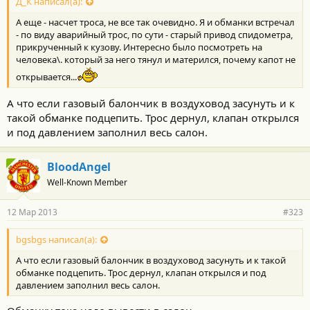
с
Д_К написал(а):
т
А еще - насчет троса, не все так очевидно. Я и обманки встречал
и
:
- по виду аварийный трос, по сути - старый привод спидометра,
прикрученный к кузову. Интересно было посмотреть на
человека\. который за него тянул и матерился, почему капот не
открывается...
А что если газовый балончик в воздуховод засунуть и к
такой обманке подцепить. Трос дернул, клапан открылся
и под давлением заполнил весь салон.
BloodAngel
Well-Known Member
12 Мар 2013
#323
bgsbgs написал(а):
А что если газовый балончик в воздуховод засунуть и к такой
обманке подцепить. Трос дернул, клапан открылся и под
давлением заполнил весь салон.