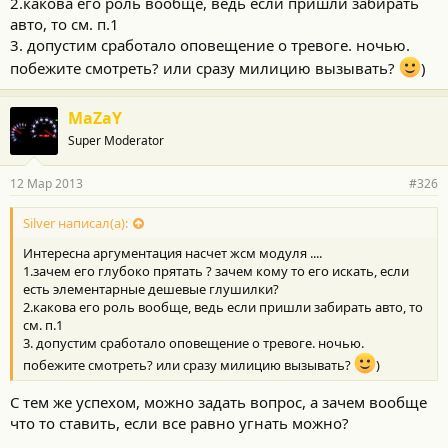
2.какова его роль вообще, ведь если пришли забирать
В дополнение можно сделать доп блокировку от
иммо+дистанционную блокировку с GSM модуля.
авто, то см. п.1
3. допустим сработало оповещение о тревоге. ночью.
побежите смотреть? или сразу милицию вызывать?
)
MaZaY
Super Moderator
12 Мар 2013
#326
Silver написал(а):
Интересна аргументация насчет жсм модуля ....
1.зачем его глубоко прятать ? зачем кому то его искать, если
есть элементарные дешевые глушилки?
2.какова его роль вообще, ведь если пришли забирать авто, то
см. п.1
3. допустим сработало оповещение о тревоге. ночью.
побежите смотреть? или сразу милицию вызывать?
)
С тем же успехом, можно задать вопрос, а зачем вообще
что то ставить, если все равно угнать можно?