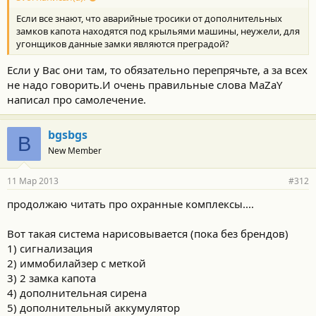
т
Если все знают, что аварийные тросики от дополнительных
и
:
замков капота находятся под крыльями машины, неужели, для
угонщиков данные замки являются преградой?
Если у Вас они там, то обязательно перепрячьте, а за всех
не надо говорить.И очень правильные слова MaZaY
написал про самолечение.
bgsbgs
B
New Member
11 Мар 2013
#312
продолжаю читать про охранные комплексы....
Вот такая система нарисовывается (пока без брендов)
1) сигнализация
2) иммобилайзер с меткой
3) 2 замка капота
4) дополнительная сирена
5) дополнительный аккумулятор