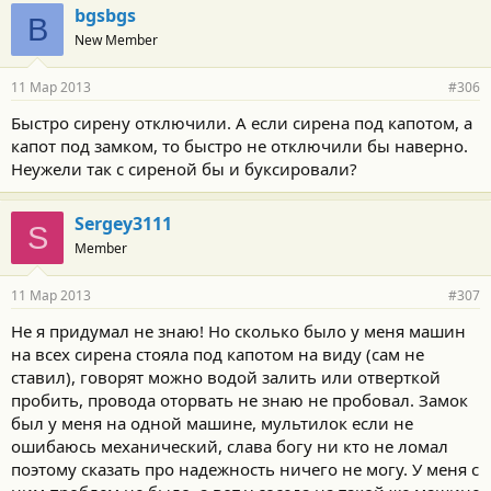
г
bgsbgs
B
о
New Member
д
а
р
11 Мар 2013
#306
н
о
Быстро сирену отключили. А если сирена под капотом, а
с
капот под замком, то быстро не отключили бы наверно.
т
и
Неужели так с сиреной бы и буксировали?
:
Sergey3111
S
Member
11 Мар 2013
#307
Не я придумал не знаю! Но сколько было у меня машин
на всех сирена стояла под капотом на виду (сам не
ставил), говорят можно водой залить или отверткой
пробить, провода оторвать не знаю не пробовал. Замок
был у меня на одной машине, мультилок если не
ошибаюсь механический, слава богу ни кто не ломал
поэтому сказать про надежность ничего не могу. У меня с