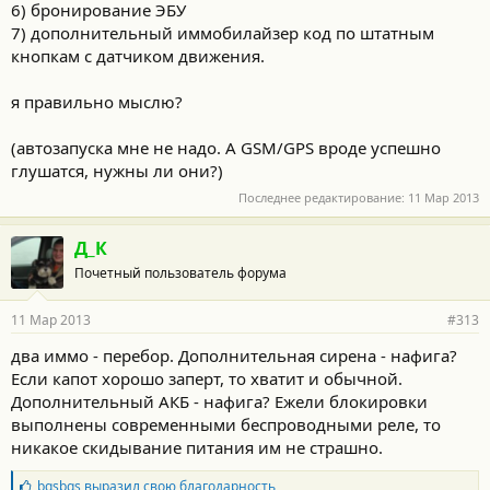
6) бронирование ЭБУ
7) дополнительный иммобилайзер код по штатным
кнопкам с датчиком движения.
я правильно мыслю?
(автозапуска мне не надо. А GSM/GPS вроде успешно
глушатся, нужны ли они?)
Последнее редактирование:
11 Мар 2013
Д_К
Почетный пользователь форума
11 Мар 2013
#313
два иммо - перебор. Дополнительная сирена - нафига?
Если капот хорошо заперт, то хватит и обычной.
Дополнительный АКБ - нафига? Ежели блокировки
выполнены современными беспроводными реле, то
никакое скидывание питания им не страшно.
Б
bgsbgs
выразил свою благодарность