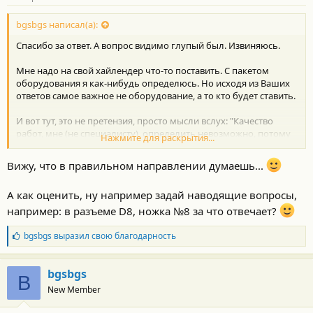
bgsbgs написал(а):
Спасибо за ответ. А вопрос видимо глупый был. Извиняюсь.
Мне надо на свой хайлендер что-то поставить. С пакетом
оборудования я как-нибудь определюсь. Но исходя из Ваших
ответов самое важное не оборудование, а то кто будет ставить.
И вот тут, это не претензия, просто мысли вслух: "Качество
работ, мне (не специалисту), определить невозможно, потому
Нажмите для раскрытия...
что секреты мастер-установщик раскрывать не станет и
сравнить с другими мастерами я не могу.
Вижу, что в правильном направлении думаешь...
А глубина защиты, подозреваю, напрямую коррелирует с
трудозатратами мастера-установщика. На большой фирме
А как оценить, ну например задай наводящие вопросы,
установщику выгоднее потратить меньше времени на каждый
авто, зато обработать больше заказов за смену. А маленькая
например: в разъеме D8, ножка №8 за что отвечает?
фирма может не обладать персоналом достаточной
квалификации. А квалификацию я оценить никак не могу.
Б
bgsbgs
выразил свою благодарность
л
Тупик."
а
г
bgsbgs
B
о
New Member
д
а