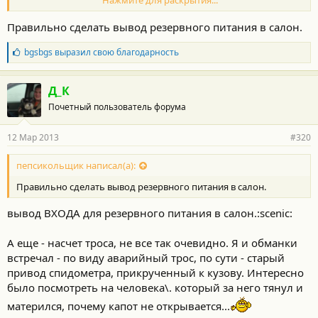
Нажмите для раскрытия...
Вопрос: на фига нужен страховочный трос, если угонщик
Правильно сделать вывод резервного питания в салон.
наверняка легко его найдет. Ведь не так уж много вариантов
его спрятать.
Б
bgsbgs
выразил свою благодарность
л
Не будет ли правильней сделать дополнительный
а
аккумулятор?
г
Д_К
о
Почетный пользователь форума
д
а
р
12 Мар 2013
#320
н
о
с
пепсикольщик написал(а):
т
Правильно сделать вывод резервного питания в салон.
и
:
вывод ВХОДА для резервного питания в салон.:scenic:
А еще - насчет троса, не все так очевидно. Я и обманки
встречал - по виду аварийный трос, по сути - старый
привод спидометра, прикрученный к кузову. Интересно
было посмотреть на человека\. который за него тянул и
матерился, почему капот не открывается...