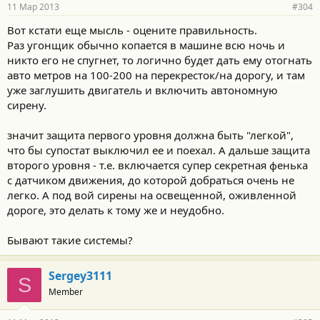
р
11 Мар 2013
#304
н
о
Вот кстати еще мысль - оцените правильность.
с
Раз угонщик обычно копается в машине всю ночь и
т
и
никто его не спугнет, то логично будет дать ему отогнать
:
авто метров на 100-200 на перекресток/на дорогу, и там
уже заглушить двигатель и включить автономную
сирену.
значит защита первого уровня должна быть "легкой",
что бы супостат выключил ее и поехал. А дальше защита
второго уровня - т.е. включается супер секретная фенька
с датчиком движения, до которой добраться очень не
легко. А под вой сирены на освещенной, оживленной
дороге, это делать к тому же и неудобно.
Бывают такие системы?
Sergey3111
S
Member