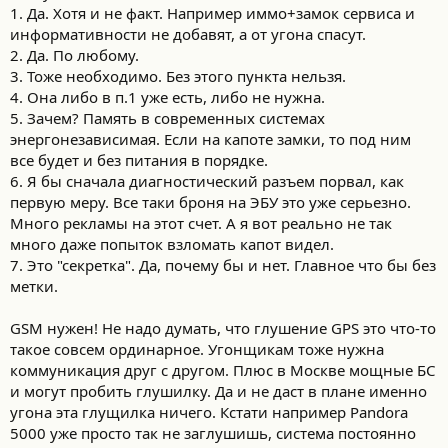
1. Да. Хотя и не факт. Например иммо+замок сервиса и
информативности не добавят, а от угона спасут.
2. Да. По любому.
3. Тоже необходимо. Без этого пункта нельзя.
4. Она либо в п.1 уже есть, либо не нужна.
5. Зачем? Память в современных системах
энергонезависимая. Если на капоте замки, то под ним
все будет и без питания в порядке.
6. Я бы сначала диагностический разъем порвал, как
первую меру. Все таки броня на ЭБУ это уже серьезно.
Много рекламы на этот счет. А я вот реально не так
много даже попыток взломать капот видел.
7. Это "секретка". Да, почему бы и нет. Главное что бы без
метки.
GSM нужен! Не надо думать, что глушение GPS это что-то
такое совсем ординарное. Угонщикам тоже нужна
коммуникация друг с другом. Плюс в Москве мощные БС
и могут пробить глушилку. Да и не даст в плане именно
угона эта глущилка ничего. Кстати например Pandora
5000 уже просто так не заглушишь, система постоянно