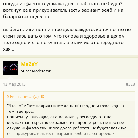
откуда инфа что глушилка долго работать не будет?
воткнул ее в прикуриватель (есть вариант велб и на
батарейках неделю) ....
выбегать или нет личное дело каждого, конечно, но не
стоит забывать о том, что голова и здоровье в целом
тоже одно и его не купишь в отличие от очередного
хая...
MaZaY
Super Moderator
12 Мар 2013
#328
Silver написал(а):
"Что-то" и "все подряд на все деньги" не одно и тоже ведь, в
том и вопрос.
при чем тут закладка, она же маяк - другое дело - она
компактная, скрытно ее разместить проще, речь не про нее
откуда инфа что глушилка долго работать не будет? воткнул
ее в прикуриватель (есть вариант велб и на батарейках