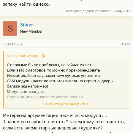
запаху найти однако.
Последнее редактирование:
12 Мар 2013
Silver
S
New Member
12 Мар 2013
#325
MaZaY написал(а):
C первыми были проблемы, но сейчас их нет.
Если авто смартовое, то можно порекомендовать:
Иммобилайзер на движение+глубокая установка
GSM модуль (распологать максимально скрытно, дверь
багажника например)
Модуль автозапуска.
Переходник на диагностический разъем.
Нажмите для раскрытия...
В итоге:
Защита
Интересна аргументация насчет жсм модуля ....
Оповещение о вторжении
1.зачем его глубоко прятать ? зачем кому то его искать,
Запуск двигателя с телефона.
если есть элементарные дешевые глушилки?