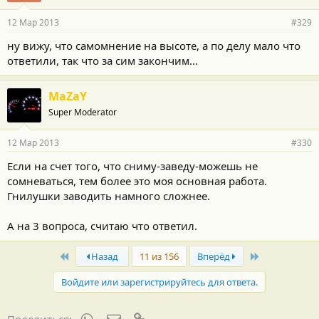
12 Мар 2013
#329
ну вижу, что самомнение на высоте, а по делу мало что
ответили, так что за сим закончим...
MaZaY
Super Moderator
12 Мар 2013
#330
Если на счет того, что сниму-заведу-можешь не
сомневаться, тем более это моя основная работа.
Гнилушки заводить намного сложнее.
А на 3 вопроса, считаю что ответил.
First
Last
Назад
11 из 156
Вперёд
Войдите или зарегистрируйтесь для ответа.
WhatsApp
Электронная почта
Ссылка