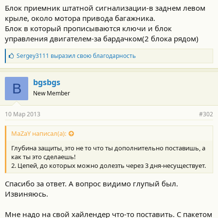
Блок приемник штатной сигнализации-в заднем левом
крыле, около мотора привода багажника.
Блок в который прописываются ключи и блок
управления двигателем-за бардачком(2 блока рядом)
Б
Sergey3111
выразил свою благодарность
л
а
г
bgsbgs
B
о
New Member
д
а
р
10 Мар 2013
#302
н
о
с
MaZaY написал(а):
т
Глубина защиты, это не то что ты дополнительно поставишь, а
и
:
как ты это сделаешь!
2. Цепей, до которых можно долезть через 3 дня-несуществует.
Спасибо за ответ. А вопрос видимо глупый был.
Извиняюсь.
Мне надо на свой хайлендер что-то поставить. С пакетом