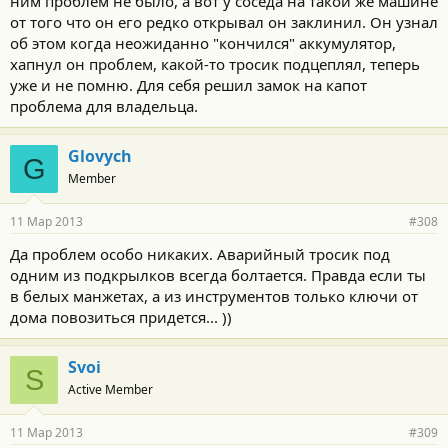
ним проблем не было, а вот у соседа на такой же машине
от того что он его редко открывал он заклинил. Он узнал
об этом когда неожиданно "кончился" аккумулятор,
хапнул он проблем, какой-то тросик подцеплял, теперь
уже и не помню. Для себя решил замок на капот
проблема для владельца.
Glovych
G
Member
11 Мар 2013
#308
Да проблем особо никаких. Аварийный тросик под
одним из подкрылков всегда болтается. Правда если ты
в белых манжетах, а из инструментов только ключи от
дома повозиться придется... ))
Svoi
S
Active Member
11 Мар 2013
#309