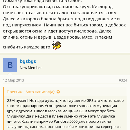
Обманку тока надо вывести в салон.
Окна закупориваются, в машине вакуум. Кислород
начинает отсасываться с салона и заполняется газом.
Далее из второго балона брыжет вода под давление и
под напряжением. Начинает все биться током, в добавок
открываются окна и идет доступ кислорода. Далее
спичка, огонь и взрыв. Везде кровь, мясо. И таким
снабдить каждое авто
bgsbgs
B
New Member
12 Мар 2013
#324
Престиж - Авто написал(а):
GSM нужен! Не надо думать, что глушение GPS это что-то такое
совсем ординарное. Угонщикам тоже нужна коммуникация
друг с другом. Плюс в Москве мощные БС и могут пробить
глушилку. Да и не даст в плане именно угона эта глущилка
ничего. Кстати например Pandora 5000 уже просто так не
заглушишь, система постоянно себя мониторит на сервере и с