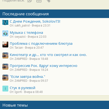
Поделиться:
Последние сообщения
С Днем Рождения, Sokolov73!
От: sakh_patrol
Вчера в 23:31
Музыка с телефона
От: swyazist
Вчера в 22:03
Проблема с подключением блютуза
От: Tarzan
Вчера в 20:47
Кинотеатр и др... кто что смотрел и как оно.
От: ZAMPRED
Вчера в 18:48
Прогрессив Рок. Вдруг кому интересно
От: ZAMPRED
Вчера в 18:24
"Если завтра война."
От: ZAMPRED
Вчера в 09:37
Стук в рулевой
I
От: IgorK
Вчера в 08:48
Новые темы