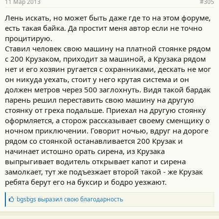
11 Мар 2013
#305
Лень искать, но может быть даже где то на этом форуме,
есть такая байка. Да простит меня автор если не точно
процитирую.
Ставил человек свою машину на платной стоянке рядом
с 200 Крузаком, приходит за машиной, а Крузака рядом
нет и его хозяин ругается с охранниками, дескать не мог
он никуда уехать, стоит у него крутая система и он
должен метров через 500 заглохнуть. Видя такой бардак
парень решил переставить свою машину на другую
стоянку от греха подальше. Приехал на другую стоянку
оформляется, а сторож рассказывает своему сменщику о
ночном приключении. Говорит ночью, вдруг на дороге
рядом со стоянкой останавливается 200 Крузак и
начинает истошно орать сирена, из Крузака
выпрыгивает водитель открывает капот и сирена
замолкает, тут же подъезжает второй такой - же Крузак
ребята берут его на буксир и бодро уезжают.
Б
bgsbgs
выразил свою благодарность
л
а