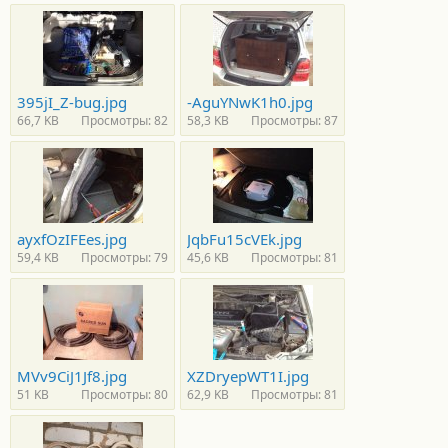
395jI_Z-bug.jpg
-AguYNwK1h0.jpg
66,7 KB
Просмотры: 82
58,3 KB
Просмотры: 87
ayxfOzIFEes.jpg
JqbFu15cVEk.jpg
59,4 KB
Просмотры: 79
45,6 KB
Просмотры: 81
MVv9CiJ1Jf8.jpg
XZDryepWT1I.jpg
51 KB
Просмотры: 80
62,9 KB
Просмотры: 81