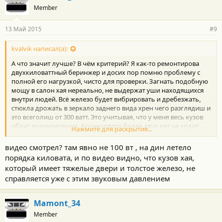
Member
13 Май 2015
#9
kvalvik написал(а):
А что значит лучше? В чём критерий? Я как-то ремонтирова
двухкиловаттный беринжер и досих пор помню проблему с
полной его нагрузкой, чисто для проверки. Загнать подобную
мощу в салон хая нереально, не выдержат уши находящихся
внутри людей. Всё железо будет вибрировать и дребезжать,
стюкла дрожать в зеркало заднего вида хрен чего разглядиш и
это всеголиш от 300 ватт. Это учитывая, что у меня весь кузов
облит полиуретаном. Аккумулятор более двух лет не ходит ,
Нажмите для раскрытия...
сейчас поставил новый панасоник 105 ампер часов, перед ним
был хитачи 90, ранее оптима жёлтый верх 75. Повторяю это
видео смотрел? там явно не 100 вт , на дин летело
300ватт реальных, на полную гоняю, когда один в машине,
порядка киловата, и по видео видно, что кузов хая,
пассажиры не выдерживают. А ты заявляеш о 3000 ватт.
который имеет тяжелые двери и толстое железо, не
справляется уже с этим звуковым давлением
Mamont_34
Member