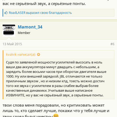
вас не серьёзный звук, а серьёзные понты.
Б
RoadLASER
выразил свою благодарность
л
а
г
Mamont_34
о
Member
д
а
р
13 Май 2015
#6
н
о
с
kvalvik написал(а):
т
Судя по заявленой мощности усилителей высосать в ноль
и
:
ваши два аккумулятора минут двадцать с небольшим, а
зарядить более восьми часов при оборотах двигателя выше
1000. Ну или внешней зарядкой. JBL отличаются не только
приличным звуком , но и низким кпд, тоесть можно достич
того-же звука с усилителем в разы слабее выбрав более
качественные динамики. Учитывая выше написаное
ИЗВИНИТЕ, но у вас не серьёзный звук, а серьёзные понты.
твои слова меня порадовали, но критиковать может
лишь то, кто сделает лучше, покажи что у тебя лучше и
твои слова будут уместны