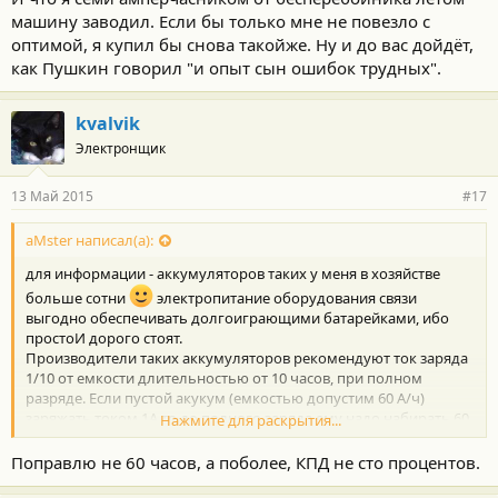
машину заводил. Если бы только мне не повезло с
оптимой, я купил бы снова такойже. Ну и до вас дойдёт,
как Пушкин говорил "и опыт сын ошибок трудных".
kvalvik
Электронщик
13 Май 2015
#17
aMster написал(а):
для информации - аккумуляторов таких у меня в хозяйстве
больше сотни
электропитание оборудования связи
выгодно обеспечивать долгоиграющими батарейками, ибо
простоИ дорого стоят.
Производители таких аккумуляторов рекомендуют ток заряда
1/10 от емкости длительностью от 10 часов, при полном
разряде. Если пустой акукум (емкостью допустим 60 А/ч)
заряжать током 1А то до полного заряда ему надо набирать 60
Нажмите для раскрытия...
часов. и никак иначе. а заряжать его быстрее - ну только
большИм током, и это физика, незнайка вы наш.
Поправлю не 60 часов, а поболее, КПД не сто процентов.
Понты подберите, а то наступите, споткнетесь ненароком.