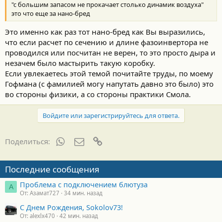
"с большим запасом не прокачает столько динамик воздуха"
это что еще за нано-бред
Это именно как раз тот нано-бред как Вы выразились,
что если расчет по сечению и длине фазоинвертора не
проводился или посчитан не верен, то это просто дыра и
незачем было мастырить такую коробку.
Если увлекаетесь этой темой почитайте труды, по моему
Гофмана (с фамилией могу напутать давно это было) это
во стороны физики, а со стороны практики Смола.
Войдите или зарегистрируйтесь для ответа.
WhatsApp
Электронная почта
Ссылка
Поделиться:
Последние сообщения
Проблема с подключением блютуза
А
От: Азамат727
34 мин. назад
С Днем Рождения, Sokolov73!
От: alexlx470
42 мин. назад