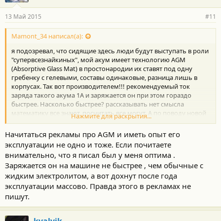
13 Май 2015
#11
Mamont_34 написал(а):
я подозревал, что сидящие здесь люди будут выступать в роли
"супервсезнайкиных", мой акум имеет технологию AGM
(Absorptive Glass Mat) в простонародии их ставят под одну
гребенку с гелевыми, составы одинаковые, разница лишь в
корпусах. Так вот производителем!!! рекомендуемый ток
заряда такого акума 1А и заряжается он при этом гораздо
быстрее. Насколько быстрее? рассказывать нет смысла
математику все знают, посчитать все могут. А по поводу новой
Нажмите для раскрытия...
странице в физике, для незнающего, все новое
Начитаться рекламы про AGM и иметь опыт его
эксплуатации не одно и тоже. Если почитаете
внимательно, что я писал был у меня оптима .
Заряжается он на машине не быстрее , чем обычные с
жидким электролитом, а вот дохнут после года
эксплуатации массово. Правда этого в рекламах не
пишут.