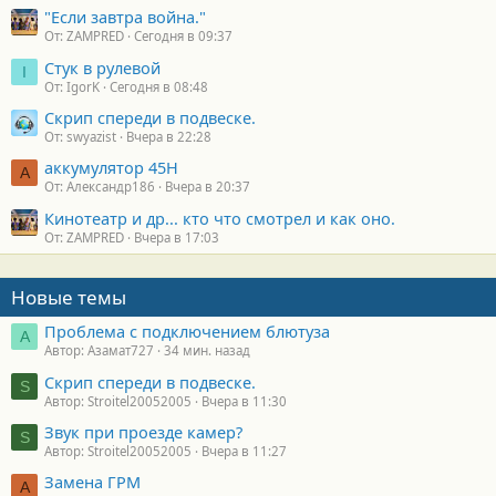
"Если завтра война."
От: ZAMPRED
Сегодня в 09:37
Стук в рулевой
I
От: IgorK
Сегодня в 08:48
Скрип спереди в подвеске.
От: swyazist
Вчера в 22:28
аккумулятор 45H
А
От: Александр186
Вчера в 20:37
Кинотеатр и др... кто что смотрел и как оно.
От: ZAMPRED
Вчера в 17:03
Новые темы
Проблема с подключением блютуза
А
Автор: Азамат727
34 мин. назад
Скрип спереди в подвеске.
S
Автор: Stroitel20052005
Вчера в 11:30
Звук при проезде камер?
S
Автор: Stroitel20052005
Вчера в 11:27
Замена ГРМ
А