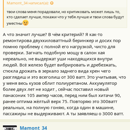
Mamont_34 написал(а):
твои слова меня порадовали, но критиковать может лишь то,
кто сделает лучше, покажи что у тебя лучше и твои слова будут
уместны
А что значит лучше? В чём критерий? Я как-то
ремонтирова двухкиловаттный беринжер и досих пор
помню проблему с полной его нагрузкой, чисто для
проверки. Загнать подобную мощу в салон хая
нереально, не выдержат уши находящихся внутри
людей. Всё железо будет вибрировать и дребезжать,
стюкла дрожать в зеркало заднего вида хрен чего
разглядиш и это всеголиш от 300 ватт. Это учитывая, что
у меня весь кузов облит полиуретаном. Аккумулятор
более двух лет не ходит , сейчас поставил новый
панасоник 105 ампер часов, перед ним был хитачи 90,
ранее оптима жёлтый верх 75. Повторяю это 300ватт
реальных, на полную гоняю, когда один в машине,
пассажиры не выдерживают. А ты заявляеш о 3000 ватт.
Mamont_34