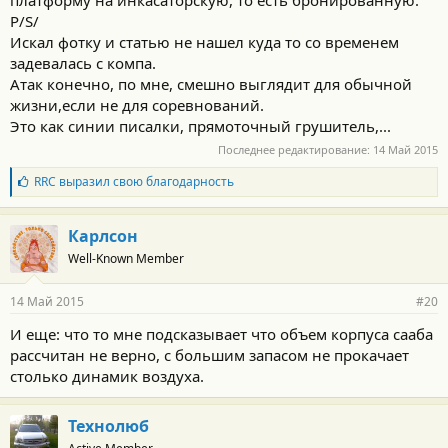
P/S/
Искал фотку и статью не нашел куда то со временем
задевалась с компа.
Атак конечно, по мне, смешно выглядит для обычной
жизни,если не для соревнований.
Это как синии писалки, прямоточный грушитель,...
Последнее редактирование:
14 Май 2015
Б
RRC
выразил свою благодарность
л
а
г
Карлсон
о
Well-Known Member
д
а
р
14 Май 2015
#20
н
о
И еще: что то мне подсказывает что объем корпуса сааба
с
рассчитан не верно, с большим запасом не прокачает
т
и
столько динамик воздуха.
:
Технолюб