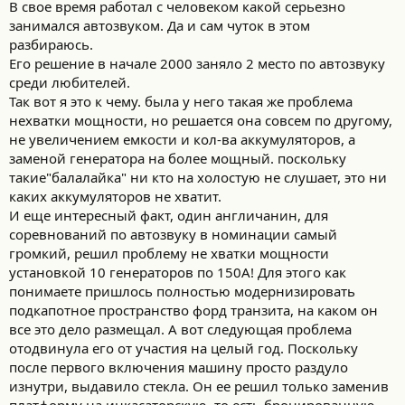
В свое время работал с человеком какой серьезно
занимался автозвуком. Да и сам чуток в этом
разбираюсь.
Его решение в начале 2000 заняло 2 место по автозвуку
среди любителей.
Так вот я это к чему. была у него такая же проблема
нехватки мощности, но решается она совсем по другому,
не увеличением емкости и кол-ва аккумуляторов, а
заменой генератора на более мощный. поскольку
такие"балалайка" ни кто на холостую не слушает, это ни
каких аккумуляторов не хватит.
И еще интересный факт, один англичанин, для
соревнований по автозвуку в номинации самый
громкий, решил проблему не хватки мощности
установкой 10 генераторов по 150А! Для этого как
понимаете пришлось полностью модернизировать
подкапотное пространство форд транзита, на каком он
все это дело размещал. А вот следующая проблема
отодвинула его от участия на целый год. Поскольку
после первого включения машину просто раздуло
изнутри, выдавило стекла. Он ее решил только заменив
платформу на инкасаторскую, то есть бронированную.