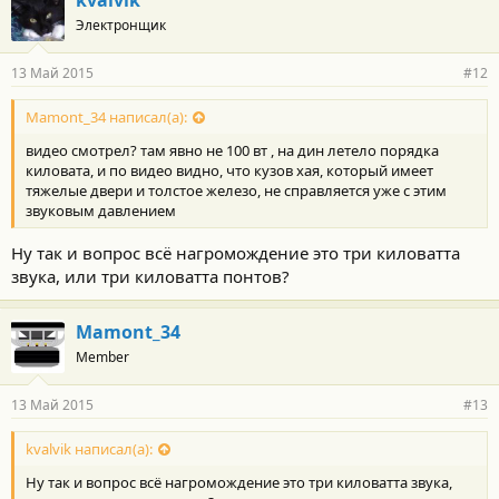
kvalvik
Электронщик
13 Май 2015
#12
Mamont_34 написал(а):
видео смотрел? там явно не 100 вт , на дин летело порядка
киловата, и по видео видно, что кузов хая, который имеет
тяжелые двери и толстое железо, не справляется уже с этим
звуковым давлением
Ну так и вопрос всё нагромождение это три киловатта
звука, или три киловатта понтов?
Mamont_34
Member
13 Май 2015
#13
kvalvik написал(а):
Ну так и вопрос всё нагромождение это три киловатта звука,