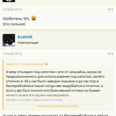
13 Май 2015
#15
Любитель SPL
Это сильно!
kvalvik
Электронщик
13 Май 2015
#16
Mamont_34 написал(а):
я зиму отъездил под капотом с агм от саншайна, акума не
предназначенного для использования под капотом, ничего
отлично в -30 у нас было заводил машину и до сих пор в
бесперибойнике пашет когда свет вырубается и отлично. а
если у вас был плохой или бракованый оптима ну бывает
нечего на все агм акумы наговаривать
теперь к слову о звуке или понтах)
вы видимо сторонник sq и мне как любителю spl с вами
Нажмите для раскрытия...
спорить и что то доказывать вообще нет смысла
И что я семи амперчасником от бесперебойника летом