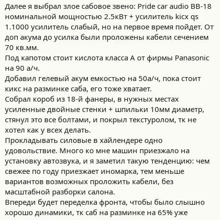
Далее я выбрал злое сабовое звено: Pride car audio BB-18
номинальной мощностью 2.5кВт + усилитель kicx qs
1.1000 усилитель слабый, но на первое время пойдет. От
доп акума до усилка были проложены кабели сечением
70 кв.мм.
Под капотом стоит кислота класса А от фирмы Panasonic
на 90 а/ч.
Добавил гелевый акум емкостью на 50а/ч, пока стоит
кикс на разминке саба, его тоже хватает.
Собрал короб из 18-й фанеры, в нужных местах
усиленные двойные стенки + шпильки 10мм диаметр,
стянул это все болтами, и покрыл текстуролом, тк не
хотел как у всех делать.
Прокладывать силовые в хайлендере одно
удовольствие. Много ко мне машин приезжало на
установку автозвука, и я заметил такую тенденцию: чем
свежее по году приезжает иномарка, тем меньше
вариантов возможных проложить кабели, без
масштабной разборки салона.
Впереди будет переделка фронта, чтобы было слышно
хорошо динамики, тк саб на разминке на 65% уже