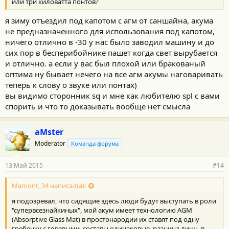
или три киловатта понтов?
я зиму отъездил под капотом с агм от саншайна, акума
не предназначенного для использования под капотом,
ничего отлично в -30 у нас было заводил машину и до
сих пор в бесперибойнике пашет когда свет вырубается
и отлично. а если у вас был плохой или бракованый
оптима ну бывает нечего на все агм акумы наговаривать
теперь к слову о звуке или понтах)
вы видимо сторонник sq и мне как любителю spl с вами
спорить и что то доказывать вообще нет смысла
aMster
Moderator
Команда форума
13 Май 2015
#14
Mamont_34 написал(а):
я подозревал, что сидящие здесь люди будут выступать в роли
"супервсезнайкиных", мой акум имеет технологию AGM
(Absorptive Glass Mat) в простонародии их ставят под одну
гребенку с гелевыми, составы одинаковые, разница лишь в