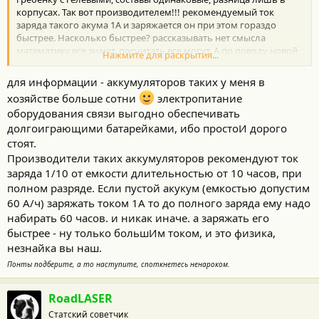
корпусах. Так вот производителем!!! рекомендуемый ток
заряда такого акума 1А и заряжается он при этом гораздо
быстрее. Насколько быстрее? рассказывать нет смысла
математику все знают, посчитать все могут. А по поводу новой
Нажмите для раскрытия...
странице в физике, для незнающего, все новое
для информации - аккумуляторов таких у меня в
хозяйстве больше сотни
электропитание
оборудования связи выгодно обеспечивать
долгоиграющими батарейками, ибо простоИ дорого
стоят.
Производители таких аккумуляторов рекомендуют ток
заряда 1/10 от емкости длительностью от 10 часов, при
полном разряде. Если пустой акукум (емкостью допустим
60 А/ч) заряжать током 1А то до полного заряда ему надо
набирать 60 часов. и никак иначе. а заряжать его
быстрее - ну только большИм током, и это физика,
незнайка вы наш.
Понты подберите, а то наступите, споткнетесь ненароком.
RoadLASER
Статский советчик