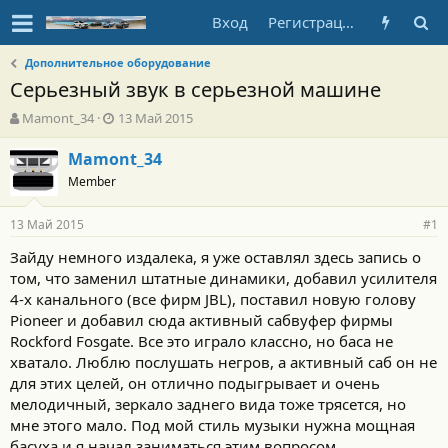
Вход
Регистрация
Дополнительное оборудование
Серьезный звук в серьезной машине
А
Д
Mamont_34
13 Май 2015
в
а
т
т
Mamont_34
о
а
Member
р
н
т
а
13 Май 2015
е
ч
#1
м
а
Зайду немного издалека, я уже оставлял здесь запись о
ы
л
том, что заменил штатные динамики, добавил усилителя
а
4-х канального (все фирм JBL), поставил новую голову
Pioneer и добавил сюда активный сабвуфер фирмы
Rockford Fosgate. Все это играло классно, но баса не
хватало. Люблю послушать негров, а активный саб он не
для этих целей, он отлично подыгрывает и очень
мелодичный, зеркало заднего вида тоже трясется, но
мне этого мало. Под мой стиль музыки нужна мощная
басуха и я начал заниматься этим вопросом.