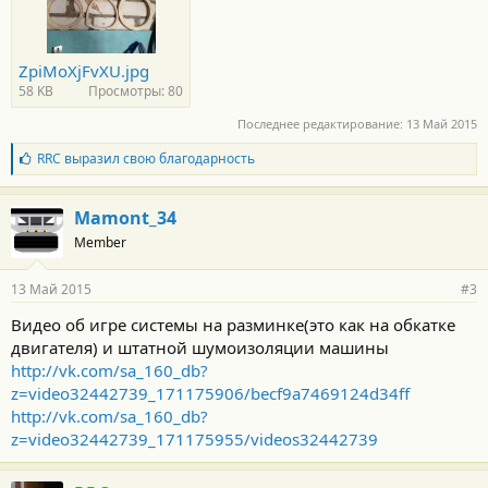
ZpiMoXjFvXU.jpg
58 KB
Просмотры: 80
Последнее редактирование:
13 Май 2015
Б
RRC
выразил свою благодарность
л
а
г
Mamont_34
о
Member
д
а
р
13 Май 2015
#3
н
о
Видео об игре системы на разминке(это как на обкатке
с
двигателя) и штатной шумоизоляции машины
т
и
http://vk.com/sa_160_db?
:
z=video32442739_171175906/becf9a7469124d34ff
http://vk.com/sa_160_db?
z=video32442739_171175955/videos32442739