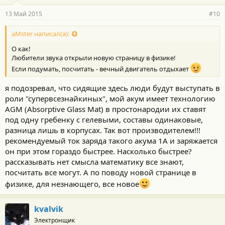
13 Май 2015
#10
aMster написал(а):
О как!
Любители звука открыли новую страницу в физике!
Если подумать, посчитать - вечный двигатель отдыхает
я подозревал, что сидящие здесь люди будут выступать в
роли "супервсезнайкиных", мой акум имеет технологию
AGM (Absorptive Glass Mat) в простонародии их ставят
под одну гребенку с гелевыми, составы одинаковые,
разница лишь в корпусах. Так вот производителем!!!
рекомендуемый ток заряда такого акума 1А и заряжается
он при этом гораздо быстрее. Насколько быстрее?
рассказывать нет смысла математику все знают,
посчитать все могут. А по поводу новой странице в
физике, для незнающего, все новое
kvalvik
Электронщик