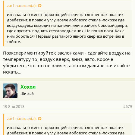
zar1 написал(а):
изначально живет торохтящий сверчок=слышен как пластик
дребезжит. в правом углу, возле лобового стекла -похоже где
воздуходувка выходит на панели. или в районе боковой двери,
где опустить поднять стеклоподьемник. Не понял пока. Как с
ним бороться? Первый раз такого явного сверчка встречаю в
тойоте.
Поэкспериментируйте с заслонками - сделайте воздух на
температуру 15, воздух вверх, вниз, авто. Короче
убедитесь, что это не влияет, а потом дальше начинайте
искать...
Хохол
Щирый
19 Янв 2018
#679
zar1 написал(а):
изначально живет торохтящий сверчок=слышен как пластик
дребезжит. в правом углу, возле лобового стекла -похоже где