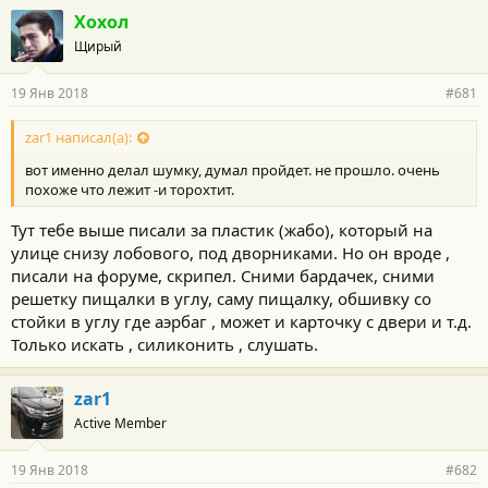
Хохол
Щирый
19 Янв 2018
#681
zar1 написал(а):
вот именно делал шумку, думал пройдет. не прошло. очень
похоже что лежит -и торохтит.
Тут тебе выше писали за пластик (жабо), который на
улице снизу лобового, под дворниками. Но он вроде ,
писали на форуме, скрипел. Сними бардачек, сними
решетку пищалки в углу, саму пищалку, обшивку со
стойки в углу где аэрбаг , может и карточку с двери и т.д.
Только искать , силиконить , слушать.
zar1
Active Member
19 Янв 2018
#682