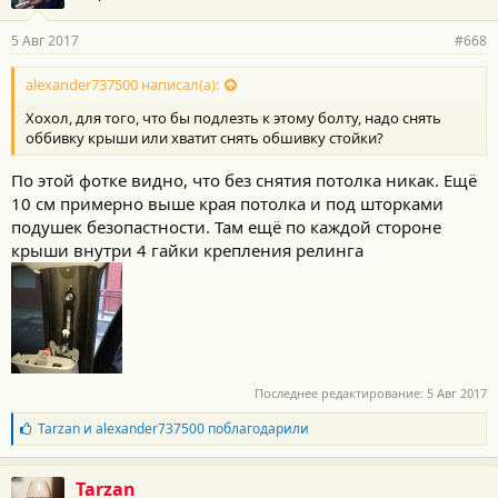
5 Авг 2017
#668
alexander737500 написал(а):
Хохол, для того, что бы подлезть к этому болту, надо снять
оббивку крыши или хватит снять обшивку стойки?
По этой фотке видно, что без снятия потолка никак. Ещё
10 см примерно выше края потолка и под шторками
подушек безопастности. Там ещё по каждой стороне
крыши внутри 4 гайки крепления релинга
Последнее редактирование:
5 Авг 2017
Б
Tarzan
и
alexander737500
поблагодарили
л
а
г
Tarzan