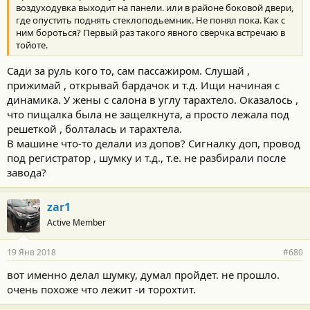
воздуходувка выходит на панели. или в районе боковой двери,
где опустить поднять стеклоподьемник. Не понял пока. Как с
ним бороться? Первый раз такого явного сверчка встречаю в
тойоте.
Сади за руль кого то, сам пассажиром. Слушай ,
прижимай , открывай бардачок и т.д. Ищи начиная с
динамика. У жены с салона в углу тарахтело. Оказалось ,
что пищалка была не защелкнута, а просто лежала под
решеткой , болталась и тарахтела.
В машине что-то делали из допов? Сигналку доп, провод
под регистратор , шумку и т.д., т.е. не разбирали после
завода?
zar1
Active Member
19 Янв 2018
#680
вот именно делал шумку, думал пройдет. не прошло.
очень похоже что лежит -и торохтит.