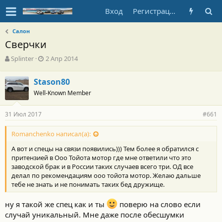
Вход
Регистрация
Салон
Сверчки
А
Д
Splinter
2 Апр 2014
в
а
т
т
Stason80
о
а
Well-Known Member
р
н
т
а
е
ч
31 Июл 2017
#661
м
а
ы
л
Romanchenko написал(а):
а
А вот и спецы на связи появились))) Тем более я обратился с
притензией в Ооо Тойота мотор где мне ответили что это
заводской брак и в России таких случаев всего три. ОД все
делал по рекомендациям ооо тойота мотор. Желаю дальше
тебе не знать и не понимать таких бед дружище.
ну я такой же спец как и ты
поверю на слово если
случай уникальный. Мне даже после обесшумки