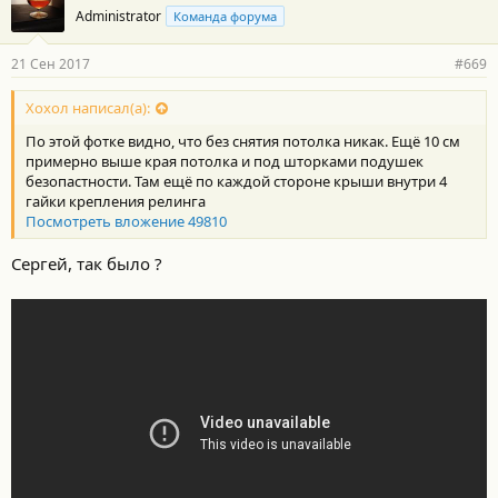
о
Administrator
Команда форума
д
а
р
21 Сен 2017
#669
н
о
с
Хохол написал(а):
т
По этой фотке видно, что без снятия потолка никак. Ещё 10 см
и
:
примерно выше края потолка и под шторками подушек
безопастности. Там ещё по каждой стороне крыши внутри 4
гайки крепления релинга
Посмотреть вложение 49810
Сергей, так было ?