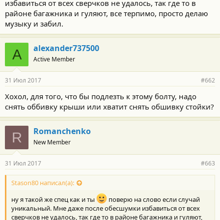
избавиться от всех сверчков не удалось, так где то в
районе багажника и гуляют, все терпимо, просто делаю
музыку и забил.
alexander737500
A
Active Member
31 Июл 2017
#662
Хохол, для того, что бы подлезть к этому болту, надо
снять оббивку крыши или хватит снять обшивку стойки?
Romanchenko
R
New Member
31 Июл 2017
#663
Stason80 написал(а):
ну я такой же спец как и ты
поверю на слово если случай
уникальный. Мне даже после обесшумки избавиться от всех
сверчков не удалось, так где то в районе багажника и гуляют,