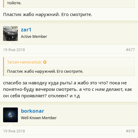
тойоте.
Пластик жабо наружний. Его смотрите.
zar1
Active Member
19 Янв 2018
#677
Tarzan написал(а):
Пластик жабо наружний. Его смотрите.
спасибо за наводку куда рыть! а жабо это что? пока не
понятно-буду вечером смотреть. а что с ним делают, как
он себя проявляет? отклеен? и т.д
borkonar
Well-Known Member
19 Янв 2018
#678