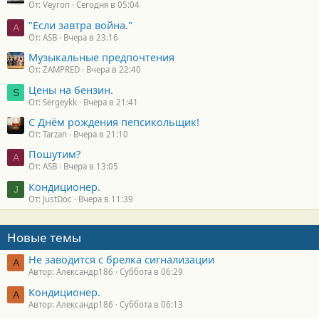
От: Veyron
Сегодня в 05:04
"Если завтра война."
A
От: ASB
Вчера в 23:16
Музыкальные предпочтения
От: ZAMPRED
Вчера в 22:40
Цены на бензин.
S
От: Sergeykk
Вчера в 21:41
С Днём рождения пепсикольщик!
От: Tarzan
Вчера в 21:10
Пошутим?
A
От: ASB
Вчера в 13:05
Кондиционер.
J
От: JustDoc
Вчера в 11:39
Новые темы
Не заводится с брелка сигнализации
А
Автор: Александр186
Суббота в 06:29
Кондиционер.
А
Автор: Александр186
Суббота в 06:13