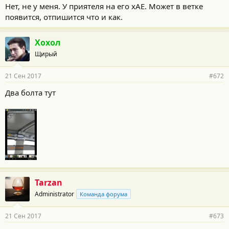
Нет, не у меня. У приятеля на его хАЕ. Может в ветке
появится, отпишится что и как.
Хохол
Щирый
21 Сен 2017
#672
Два болта тут
Tarzan
Administrator
Команда форума
21 Сен 2017
#673