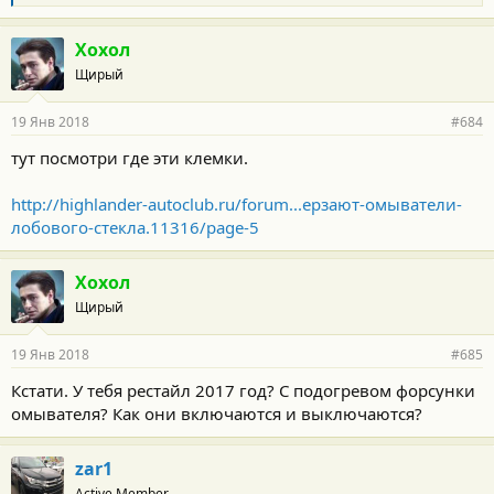
л
а
г
Хохол
о
Щирый
д
а
р
19 Янв 2018
#684
н
о
тут посмотри где эти клемки.
с
т
и
http://highlander-autoclub.ru/forum...ерзают-омыватели-
:
лобового-стекла.11316/page-5
Хохол
Щирый
19 Янв 2018
#685
Кстати. У тебя рестайл 2017 год? С подогревом форсунки
омывателя? Как они включаются и выключаются?
zar1
Active Member