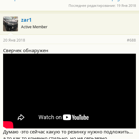
Последнее редактирование:
19 Янв 2018
zar1
Active Member
20 Янв 2018
#688
Сверчек обнаружен
Думаю -это сейчас какую то резинку нужно подложить...
а то как то конечно стильно, но не серьзезно...