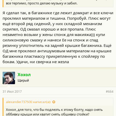
все терпимо, просто делаю музыку и забил.
Я сделал так, в багажнике где лежит домкрат и все ключи
проклеил материалом и тишина. Попробуй. Плюс могут
ещё второй ряд сидений, у них складной механизм
скрипел, ОД смазал хорошо и все пропала. Плюс
незаметно возьми у жены спонж для макияжа))) купи
силиконовую смазку и нанеси Ее на спонж и спад
резинку уплотнитель на задней крышке багажника. Ещё
ОД мне проклеил антишумовым материалом на крышке
багажника пластмассу прикрепленную к спойлеру по
бокам. Удачи, ни сверчка не жезла
Хохол
Щирый
31 Июл 2017
#664
alexander737500 написал(а):
Хохол, для того, что бы подлезть к этому болту, надо снять
оббивку крыши или хватит снять обшивку стойки?