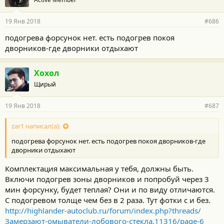
19 Янв 2018
#686
подогрева форсунок нет. есть подогрев покоя
дворников-где дворники отдыхают
Хохол
Щирый
19 Янв 2018
#687
zar1 написал(а):
подогрева форсунок нет. есть подогрев покоя дворников-где
дворники отдыхают
Комплектация максимальная у тебя, должны быть.
Включи подогрев зоны дворников и попробуй через 3
мин форсунку, будет теплая? Они и по виду отличаются.
С подогревом толще чем без в 2 раза. Тут фотки с и без.
http://highlander-autoclub.ru/forum/index.php?threads/
Замерзают-омыватели-лобового-стекла.11316/page-6