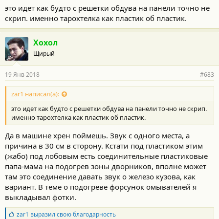
это идет как будто с решетки обдува на панели точно не
скрип. именно тарохтелка как пластик об пластик.
Хохол
Щирый
19 Янв 2018
#683
zar1 написал(а):
это идет как будто с решетки обдува на панели точно не скрип.
именно тарохтелка как пластик об пластик.
Да в машине хрен поймешь. Звук с одного места, а
причина в 30 см в сторону. Кстати под пластиком этим
(жабо) под лобовым есть соединительные пластиковые
папа-мама на подогрев зоны дворников, вполне может
там это соединение давать звук о железо кузова, как
вариант. В теме о подогреве форсунок омывателей я
выкладывал фотки.
Б
zar1
выразил свою благодарность