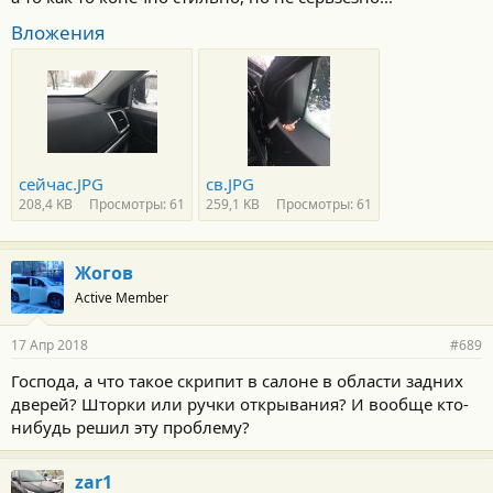
Вложения
сейчас.JPG
св.JPG
208,4 KB
Просмотры: 61
259,1 KB
Просмотры: 61
Жогов
Active Member
17 Апр 2018
#689
Господа, а что такое скрипит в салоне в области задних
дверей? Шторки или ручки открывания? И вообще кто-
нибудь решил эту проблему?
zar1