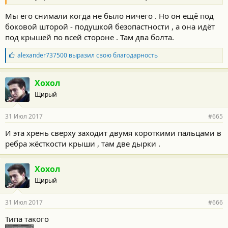
Мы его снимали когда не было ничего . Но он ещё под
боковой шторой - подушкой безопастности , а она идёт
под крышей по всей стороне . Там два болта.
Б
alexander737500
выразил свою благодарность
л
а
г
Хохол
о
Щирый
д
а
р
31 Июл 2017
#665
н
о
И эта хрень сверху заходит двумя короткими пальцами в
с
ребра жёсткости крыши , там две дырки .
т
и
:
Хохол
Щирый
31 Июл 2017
#666
Типа такого