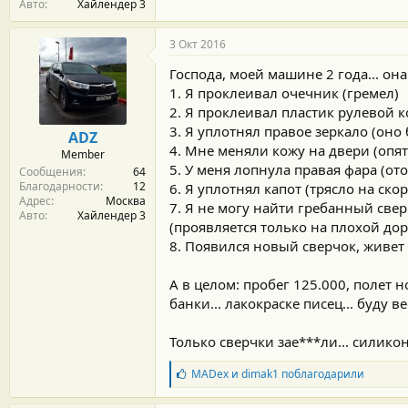
Авто
Хайлендер 3
3 Окт 2016
Господа, моей машине 2 года... она
1. Я проклеивал очечник (гремел)
2. Я проклеивал пластик рулевой к
3. Я уплотнял правое зеркало (оно
ADZ
4. Мне меняли кожу на двери (опя
Member
5. У меня лопнула правая фара (от
Сообщения
64
Благодарности
12
6. Я уплотнял капот (трясло на ско
Адрес
Москва
7. Я не могу найти гребанный све
Авто
Хайлендер 3
(проявляется только на плохой доро
8. Появился новый сверчок, живет г
А в целом: пробег 125.000, полет 
банки... лакокраске писец... буду в
Только сверчки зае***ли... силикон
Б
MADex
и
dimak1
поблагодарили
л
а