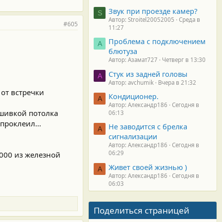
Звук при проезде камер?
S
Автор: Stroitel20052005
Среда в
#605
11:27
Проблема с подключением
А
блютуза
Автор: Азамат727
Четверг в 13:30
Стук из задней головы
A
Автор: avchumik
Вчера в 21:32
 от встречки
Кондиционер.
А
Автор: Александр186
Сегодня в
бшивкой потолка
06:13
проклеил...
Не заводится с брелка
А
сигнализации
Автор: Александр186
Сегодня в
06:29
.000 из железной
Живет своей жизнью )
А
Автор: Александр186
Сегодня в
06:03
Поделиться страницей