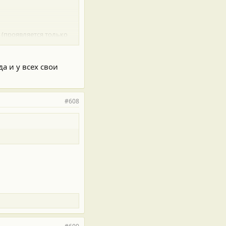
 (проявляется только
а и у всех свои
 банки... лакокраске
#608