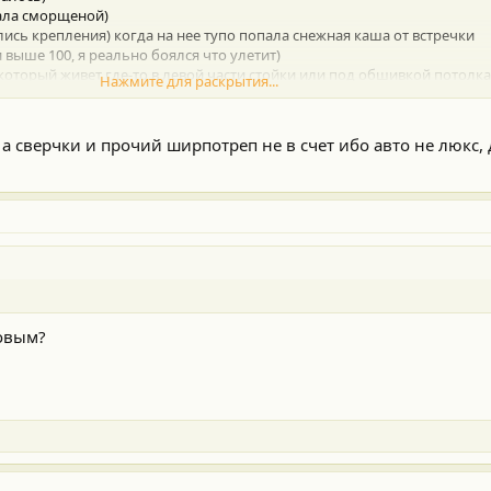
тала сморщеной)
лись крепления) когда на нее тупо попала снежная каша от встречки
и выше 100, я реально боялся что улетит)
 который живет где-то в левой части стойки или под обшивкой потолка
Нажмите для раскрытия...
жу уже!!! Стойку левую снимал, все проклеил...
 на пластике под рулем ... не могу найти...
 а сверчки и прочий ширпотреп не в счет ибо авто не люкс, д
альный. По ходовой все ровно, масло строго каждые 10.000 из железной
олы лечить...
се уже заливал (психовал)...
совым?