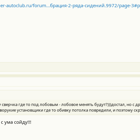
nder-autoclub.ru/forum...брация-2-ряда-сидений.9972/page-3#
 сверчка где то под лобовым - лобовое менять будут?)))достал, но с 
ворукие установщики где то обивку потолка повредили, и поэтому скри
с ума сойду!!!