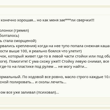
 конечно хорошая... но как меня зае***ли сверчки!!!
олонки (гремел)
 болталось)
ть стала сморщеной)
орвались крепления) когда на нее тупо попала снежная каша
рости выше 100, я реально боялся что улетит)
рчок, который живет где-то в левой части стойки или под о
ге). Помогите! С ума схожу уже!!! Стойку левую снимал, все 
де-то на пластике под рулем ... не могу найти...
нормальный. По ходовой все ровно, масло строго каждые 10
есной полировать... и сколы лечить...
ом все уже заливал (психовал)...