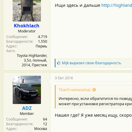
Ищи здесь и дальше
http://highla
Khokhlach
Moderator
Сообщения
4.719
Благодарности
1.550
Адрес
Пермь
Авто
Toyota Highlander,
3,5л, полный,
Б
Mijk
выразил свою благодарность
2014, Престиж
л
а
г
3 Окт 2016
о
д
Titan5 написал(а):
а
р
Интересно, если обратитится по поводу
н
может при установке регистратора кри
о
ADZ
с
Member
Нашел где? Я уже месяц ищу, скоро 
т
Сообщения
64
и
Благодарности
12
:
Адрес
Москва