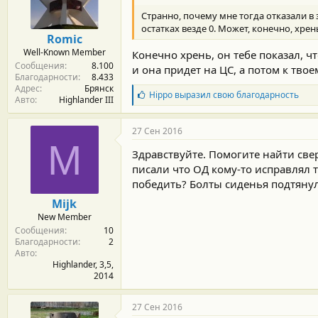
м
а
ы
л
Странно, почему мне тогда отказали в з
а
остатках везде 0. Может, конечно, хрен
Romic
Well-Known Member
Конечно хрень, он тебе показал, чт
Сообщения
8.100
и она придет на ЦС, а потом к твое
Благодарности
8.433
Адрес
Брянск
Б
Hippo
выразил свою благодарность
Авто
Highlander III
л
а
г
27 Сен 2016
о
M
д
Здравствуйте. Помогите найти свер
а
писали что ОД кому-то исправлял та
р
победить? Болты сиденья подтянул
н
о
Mijk
с
New Member
т
Сообщения
10
и
Благодарности
2
:
Авто
Highlander, 3,5,
2014
27 Сен 2016