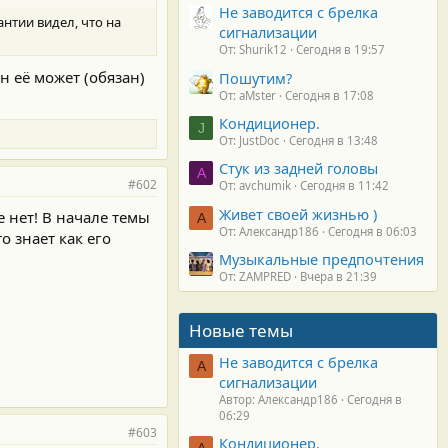
Не заводится с брелка
антии видел, что на
сигнализации
От: Shurik12
Сегодня в 19:57
н её может (обязан)
Пошутим?
От: aMster
Сегодня в 17:08
Кондиционер.
J
От: JustDoc
Сегодня в 13:48
Стук из задней головы
A
#602
От: avchumik
Сегодня в 11:42
Живет своей жизнью )
е нет! В начале темы
А
От: Александр186
Сегодня в 06:03
о знает как его
Музыкальные предпочтения
От: ZAMPRED
Вчера в 21:39
Новые темы
Не заводится с брелка
А
сигнализации
Автор: Александр186
Сегодня в
06:29
#603
Кондиционер.
А