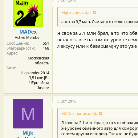
5 Окт 2016
о
д
Mijk написал(а):
а
р
авто за 3,7 млн. Считается не люксовы
н
о
MADex
Я свое за 2.1 млн брал, а то что о
с
Active Member
т
осталось все на том же уровне се
Сообщения
551
и
Лексусу или к баварцам(ну это уже
Благодарности
168
:
Адрес
Московская
область
Авто
Highlander 2014
3,5 Luxe JBL
ЧЁрный на
белом
5 Окт 2016
M
MADex написал(а):
Я свое за 2.1 млн брал, а то что обвал
же уровне семейного авто для комфорт
Mijk
совсем другая история). Так что не бу