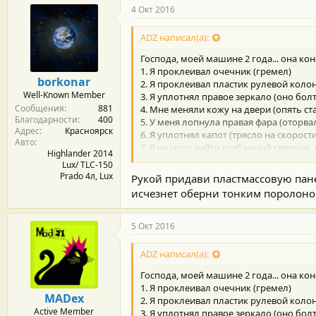
г
4 Окт 2016
о
д
ADZ написал(а):
а
р
Господа, моей машине 2 года... она кон
н
1. Я проклеивал очечник (гремел)
о
borkonar
2. Я проклеивал пластик рулевой колон
с
Well-Known Member
3. Я уплотнял правое зеркало (оно бол
т
Сообщения
881
и
4. Мне меняли кожу на двери (опять с
Благодарности
400
:
5. У меня лопнула правая фара (оторва
Адрес
Красноярск
6. Я уплотнял капот (трясло на скорост
Авто
7. Я не могу найти гребанный сверчок,
Highlander 2014
на плохой дороге). Помогите! С ума схо
Lux/ TLC-150
8. Появился новый сверчок, живет где-то
Prado 4л, Lux
Рукой придави пластмассовую пане
исчезнет оберни тонким поролоно
А в целом: пробег 125.000, полет норм
писец... буду весной полировать... и ск
5 Окт 2016
Только сверчки зае***ли... силиконом в
ADZ написал(а):
Господа, моей машине 2 года... она кон
1. Я проклеивал очечник (гремел)
MADex
2. Я проклеивал пластик рулевой колон
Active Member
3. Я уплотнял правое зеркало (оно бол