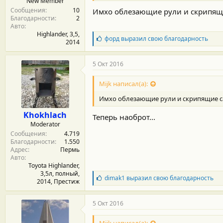
New Member
Сообщения
10
Имхо облезающие рули и скрипящи
Благодарности
2
Авто
Highlander, 3,5,
Б
форд
выразил свою благодарность
2014
л
а
г
5 Окт 2016
о
д
Mijk написал(а):
а
р
Имхо облезающие рули и скрипящие са
н
о
Khokhlach
Теперь наоброт...
с
Moderator
т
Сообщения
4.719
и
Благодарности
1.550
:
Адрес
Пермь
Авто
Toyota Highlander,
3,5л, полный,
Б
dimak1
выразил свою благодарность
2014, Престиж
л
а
г
5 Окт 2016
о
д
Mijk написал(а):