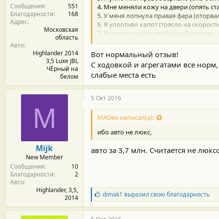
Сообщения
551
4. Мне меняли кожу на двери (опять с
Благодарности
168
5. У меня лопнула правая фара (оторва
Адрес
6. Я уплотнял капот (трясло на скорост
Московская
7. Я не могу найти гребанный сверчок,
область
на плохой дороге). Помогите! С ума схо
Авто
8. Появился новый сверчок, живет где-то
Highlander 2014
Вот нормальный отзыв!
3,5 Luxe JBL
С ходовкой и агрегатами все норм,
А в целом: пробег 125.000, полет норм
ЧЁрный на
слабые места есть
белом
писец... буду весной полировать... и ск
Только сверчки зае***ли... силиконом в
5 Окт 2016
M
MADex написал(а):
ибо авто не люкс,
Mijk
авто за 3,7 млн. Считается не люк
New Member
Сообщения
10
Благодарности
2
Авто
Highlander, 3,5,
Б
dimak1
выразил свою благодарность
2014
л
а
г