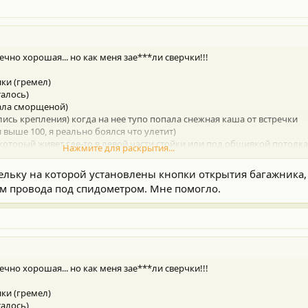
ечно хорошая... но как меня зае***ли сверчки!!!
ки (гремел)
талось)
тала сморщеной)
лись крепления) когда на нее тупо попала снежная каша от встречки
и выше 100, я реально боялся что улетит)
 который живет где-то в левой части стойки или под обшивкой потолка
Нажмите для раскрытия...
жу уже!!! Стойку левую снимал, все проклеил...
 на пластике под рулем ... не могу найти...
льку на которой установлены кнопки открытия багажника, а
м провода под спидометром. Мне помогло.
альный. По ходовой все ровно, масло строго каждые 10.000 из железной
олы лечить...
се уже заливал (психовал)...
ечно хорошая... но как меня зае***ли сверчки!!!
ки (гремел)
талось)