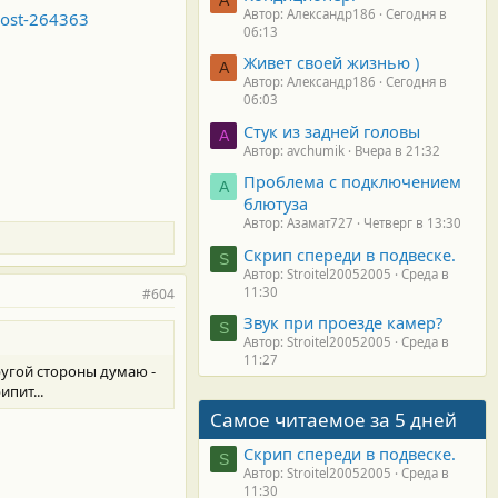
Автор: Александр186
Сегодня в
post-264363
06:13
Живет своей жизнью )
А
Автор: Александр186
Сегодня в
06:03
Стук из задней головы
A
Автор: avchumik
Вчера в 21:32
Проблема с подключением
А
блютуза
Автор: Азамат727
Четверг в 13:30
Скрип спереди в подвеске.
S
Автор: Stroitel20052005
Среда в
11:30
#604
Звук при проезде камер?
S
Автор: Stroitel20052005
Среда в
11:27
другой стороны думаю -
пит...
Самое читаемое за 5 дней
Скрип спереди в подвеске.
S
Автор: Stroitel20052005
Среда в
11:30