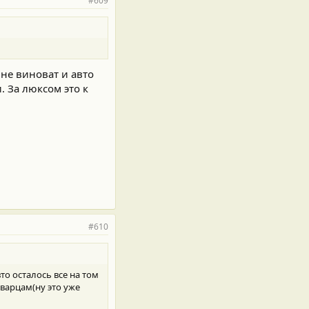
#609
 не виноват и авто
 За люксом это к
#610
вто осталось все на том
варцам(ну это уже