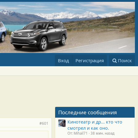
Вход
Регистрация
Поиск
Последние сообщения
Кинотеатр и др... кто что
#601
смотрел и как оно.
От: Mihail71
38 мин. назад