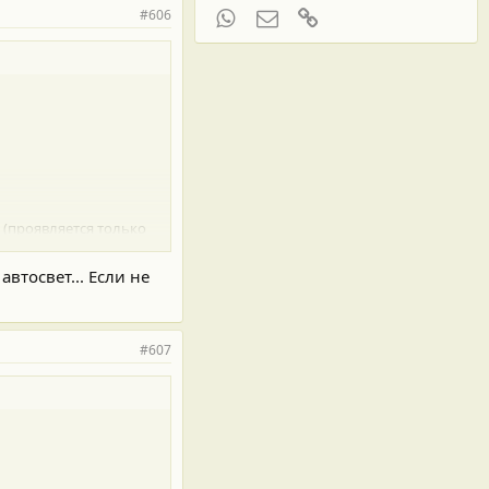
WhatsApp
Электронная почта
Ссылка
#606
 (проявляется только
втосвет... Если не
 банки... лакокраске
#607