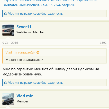
Выявленные-косяки-Хай-3.9764/page-18
Б
Vlad mir
выразил свою благодарность
л
а
г
Sever11
о
Well-Known Member
д
а
р
9 Сен 2016
#592
н
о
с
Vlad mir написал(а):
т
Может кто сталкивался?
и
:
Мне по гарантии меняют обшивку двери целиком на
модернизированную.
Б
Vlad mir
выразил свою благодарность
л
а
г
Vlad mir
о
Member
д
а