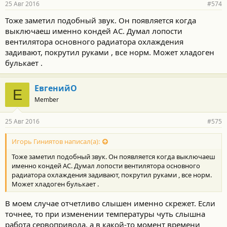
25 Авг 2016
#574
Тоже заметил подобный звук. Он появляется когда
выключаеш именно кондей АС. Думал лопости
вентилятора основного радиатора охлаждения
задивают, покрутил руками , все норм. Может хладоген
булькает .
ЕвгенийО
Е
Member
25 Авг 2016
#575
Игорь Гиниятов написал(а):
Тоже заметил подобный звук. Он появляется когда выключаеш
именно кондей АС. Думал лопости вентилятора основного
радиатора охлаждения задивают, покрутил руками , все норм.
Может хладоген булькает .
В моем случае отчетливо слышен именно скрежет. Если
точнее, то при изменении температуры чуть слышна
работа сервопривода, а в какой-то момент времени