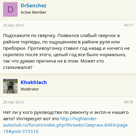
DrSanchez
D
Active Member
26 Авг 2016
#577
Подскажите по сверчку. Появился слабый сверчок в
районе торпеды, по ощущением в районе руля или
приборки. Противоугонку ставил год назад и ничего не
скрипело после этого, целый год все было нормально,
так что думаю причина не в этом. Может кто
сталкивался?
Khokhlach
Moderator
26 Авг 2016
#578
Нет ли у кого руководства по ремонту и экспл-и нашего
авто? Интересует вот это
http://highlander-
autoclub.ru/forum/index.php?threads/Сверчки.8469/page-
19#post-375510