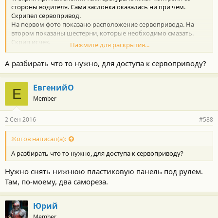
стороны водителя. Сама заслонка оказалась ни при чем.
Скрипел сервопривод.
На первом фото показано расположение сервопривода. На
втором показаны шестерни, которые необходимо смазать.
Скрип исчез.
Нажмите для раскрытия...
А разбирать что то нужно, для доступа к сервоприводу?
2. Стеклоподъемник водительского стекла стал довольно
громко гудеть при подъеме. Ничего особо не исправили.
Сняли карту двери, что можно смазали. Почистили резинки.
ЕвгенийО
Е
Сказали, типа так и должно быть.
Member
2 Сен 2016
#588
Жогов написал(а):
А разбирать что то нужно, для доступа к сервоприводу?
Нужно снять нижнюю пластиковую панель под рулем.
Там, по-моему, два самореза.
Юрий
Member