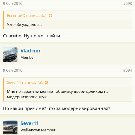
р
9 Сен 2016
#593
н
о
с
ЕвгенийО написал(а):
т
Уже обсуждалось.
и
:
Спасибо! Ну не мог найти.....
Vlad mir
Member
9 Сен 2016
#594
Sever11 написал(а):
Мне по гарантии меняют обшивку двери целиком на
модернизированную.
По какой причине? что за модернизированная?
Sever11
Well-Known Member