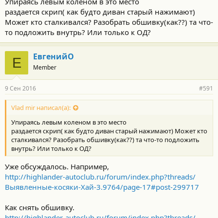
Упираясь левым коленом в это место
раздается скрип( как будто диван старый нажимают)
Может кто сталкивался? Разобрать обшивку(как??) та что-
то подложить внутрь? Или только к ОД?
ЕвгенийО
Е
Member
9 Сен 2016
#591
Vlad mir написал(а):
Упираясь левым коленом в это место
раздается скрип( как будто диван старый нажимают) Может кто
сталкивался? Разобрать обшивку(как??) та что-то подложить
внутрь? Или только к ОД?
Уже обсуждалось. Например,
http://highlander-autoclub.ru/forum/index.php?threads/
Выявленные-косяки-Хай-3.9764/page-17#post-299717
Как снять обшивку.
http://highlander-autoclub.ru/forum/index.php?threads/