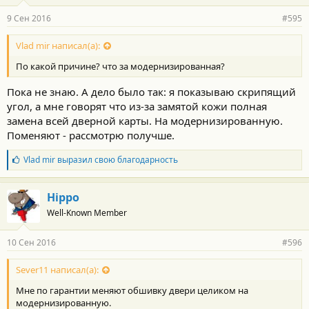
9 Сен 2016
#595
Vlad mir написал(а):
По какой причине? что за модернизированная?
Пока не знаю. А дело было так: я показываю скрипящий
угол, а мне говорят что из-за замятой кожи полная
замена всей дверной карты. На модернизированную.
Поменяют - рассмотрю получше.
Б
Vlad mir
выразил свою благодарность
л
а
г
Hippo
о
Well-Known Member
д
а
р
10 Сен 2016
#596
н
о
с
Sever11 написал(а):
т
Мне по гарантии меняют обшивку двери целиком на
и
:
модернизированную.