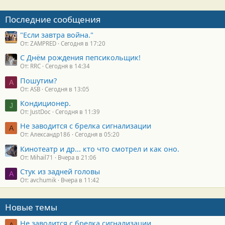
Последние сообщения
"Если завтра война."
От: ZAMPRED
Сегодня в 17:20
С Днём рождения пепсикольщик!
От: RRC
Сегодня в 14:34
Пошутим?
A
От: ASB
Сегодня в 13:05
Кондиционер.
J
От: JustDoc
Сегодня в 11:39
Не заводится с брелка сигнализации
А
От: Александр186
Сегодня в 05:20
Кинотеатр и др... кто что смотрел и как оно.
От: Mihail71
Вчера в 21:06
Стук из задней головы
A
От: avchumik
Вчера в 11:42
Новые темы
Не заводится с брелка сигнализации