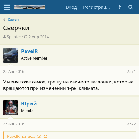
Вход
Регистрация
Салон
Сверчки
А
Д
Splinter
2 Апр 2014
в
а
т
т
PavelR
о
а
Active Member
р
н
т
а
е
ч
25 Авг 2016
#571
м
а
ы
л
У меня тоже самое, грешу на какие-то заслонки, которые
а
вращаются при изменении т-ры климата.
Юрий
Member
25 Авг 2016
#572
PavelR написал(а):