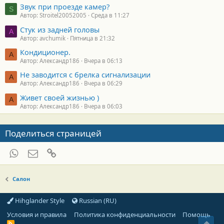
Звук при проезде камер?
S
Автор: Stroitel20052005
Среда в 11:27
Стук из задней головы
A
Автор: avchumik
Пятница в 21:32
Кондиционер.
А
Автор: Александр186
Вчера в 06:13
Не заводится с брелка сигнализации
А
Автор: Александр186
Вчера в 06:29
Живет своей жизнью )
А
Автор: Александр186
Вчера в 06:03
Поделиться страницей
WhatsApp
Электронная почта
Ссылка
Салон
Hihglander Style
Russian (RU)
Условия и правила
Политика конфиденциальности
Помощь
Свер
R