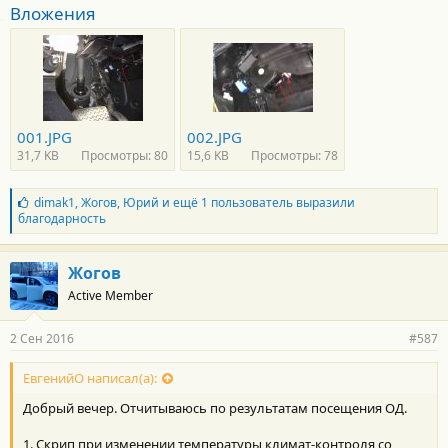
Вложения
001.JPG
002.JPG
31,7 KB
Просмотры: 80
15,6 KB
Просмотры: 78
Б
dimak1
,
Жогов
,
Юрий
и ещё 1 пользователь выразили
л
благодарность
а
г
о
Жогов
д
Active Member
а
р
н
2 Сен 2016
#587
о
с
т
ЕвгенийО написал(а):
и
Добрый вечер. Отчитываюсь по результатам посещения ОД.
:
1. Скрип при изменении температуры климат-контроля со