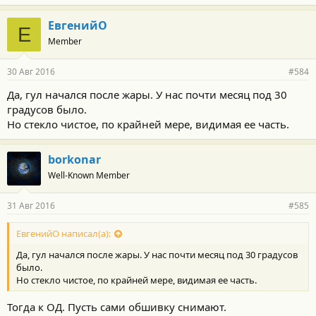
а
г
ЕвгенийО
Е
о
Member
д
а
р
30 Авг 2016
#584
н
о
Да, гул начался после жары. У нас почти месяц под 30
с
градусов было.
т
и
Но стекло чистое, по крайней мере, видимая ее часть.
:
borkonar
Well-Known Member
31 Авг 2016
#585
ЕвгенийО написал(а):
Да, гул начался после жары. У нас почти месяц под 30 градусов
было.
Но стекло чистое, по крайней мере, видимая ее часть.
Тогда к ОД. Пусть сами обшивку снимают.