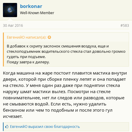
borkonar
Well-Known Member
30 Авг 2016
#583
ЕвгенийО написал(а):
В добавок к скрипу заслонок смешения воздуха, еще и
стеклоподъемник водительского стекла стал довольно громко
гудеть при подъеме.
Поеду завтра к дилеру.
Когда машина на жаре постоит плавится мастика внутри
двери, которой при сборке пленку лепят и она попадает
на стекло. У меня один раз даже при поднятии стекла
наружу шмат мастики вылез. Посмотри на стекле
повнимательнее, нет ли следов или разводов, которые
не смываются водой. Если есть, нужно удалить
бензином или чем то подобным и после этого гул
исчезает.
Б
ЕвгенийО
выразил свою благодарность
л