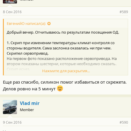
8 Сен 2016
#589
ЕвгенийО написал(а):
Добрый вечер. Отчитываюсь по результатам посещения ОД.
1. Скрип при изменении температуры климат-контроля со
стороны водителя. Сама заслонка оказалась ни при чем.
Скрипел сервопривод.
На первом фото показано расположение сервопривода. На
втором показаны шестерни, которые необходимо смазать.
Скрип исчез.
Нажмите для раскрытия...
Еще раз спасибо, силикон помог избавиться от скрежета.
2. Стеклоподъемник водительского стекла стал довольно
Делов ровно на 5 минут
громко гудеть при подъеме. Ничего особо не исправили.
Сняли карту двери, что можно смазали. Почистили резинки.
Сказали, типа так и должно быть.
Vlad mir
Member
9 Сен 2016
#590