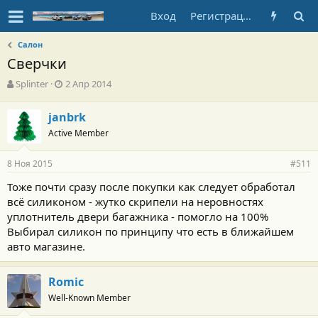
Вход
Регистрация
Салон
Сверчки
А
Д
Splinter
2 Апр 2014
в
а
т
т
janbrk
о
а
Active Member
р
н
т
а
е
ч
8 Ноя 2015
#511
м
а
ы
л
Тоже почти сразу после покупки как следует обработал
а
всё силиконом - жутко скрипели на неровностях
уплотнитель двери багажника - помогло на 100%
Выбирал силикон по принципу что есть в ближайшем
авто магазине.
Romic
Well-Known Member