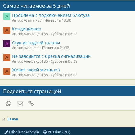
Самое читаемое за 5 дней
Проблема с подключением блютуза
А
Автор: Азамат727
Четверг в 13:30
Кондиционер.
А
Автор: Александр186
Суббота в 06:13
Стук из задней головы
A
Автор: avchumik
Пятница в 21:32
Не заводится с брелка сигнализации
А
Автор: Александр186
Суббота в 06:29
Живет своей жизнью )
А
Автор: Александр186
Суббота в 06:03
Поделиться страницей
WhatsApp
Электронная почта
Ссылка
Салон
Hihglander Style
Russian (RU)