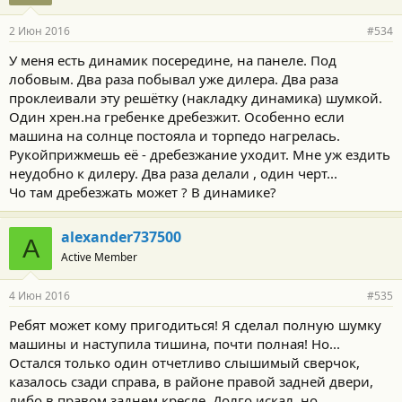
2 Июн 2016
#534
У меня есть динамик посередине, на панеле. Под
лобовым. Два раза побывал уже дилера. Два раза
проклеивали эту решётку (накладку динамика) шумкой.
Один хрен.на гребенке дребезжит. Особенно если
машина на солнце постояла и торпедо нагрелась.
Рукойприжмешь её - дребезжание уходит. Мне уж ездить
неудобно к дилеру. Два раза делали , один черт...
Чо там дребезжать может ? В динамике?
alexander737500
A
Active Member
4 Июн 2016
#535
Ребят может кому пригодиться! Я сделал полную шумку
машины и наступила тишина, почти полная! Но...
Остался только один отчетливо слышимый сверчок,
казалось сзади справа, в районе правой задней двери,
либо в правом заднем кресле. Долго искал, но