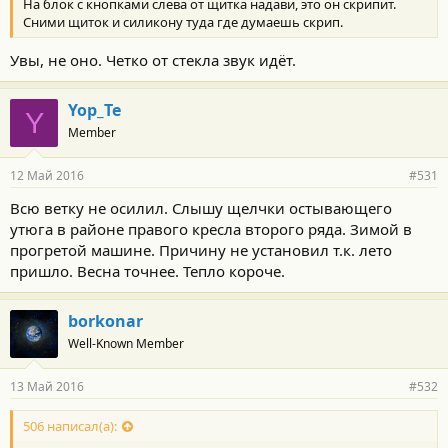
На блок с кнопками слева от щитка надави, это он скрипит.
Сними щиток и силикону туда где думаешь скрип.
Увы, не оно. Четко от стекла звук идёт.
Yop_Te
Y
Member
12 Май 2016
#531
Всю ветку не осилил. Слышу щелчки остывающего
утюга в районе правого кресла второго ряда. Зимой в
прогретой машине. Причину не установил т.к. лето
пришло. Весна точнее. Тепло короче.
borkonar
Well-Known Member
13 Май 2016
#532
506 написал(а):