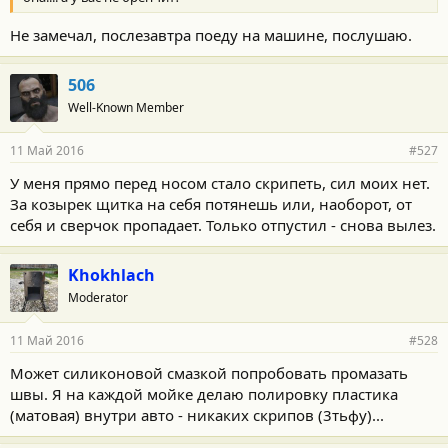
Не замечал, послезавтра поеду на машине, послушаю.
506
Well-Known Member
11 Май 2016
#527
У меня прямо перед носом стало скрипеть, сил моих нет.
За козырек щитка на себя потянешь или, наоборот, от
себя и сверчок пропадает. Только отпустил - снова вылез.
Khokhlach
Moderator
11 Май 2016
#528
Может силиконовой смазкой попробовать промазать
швы. Я на каждой мойке делаю полировку пластика
(матовая) внутри авто - никаких скрипов (3тьфу)...