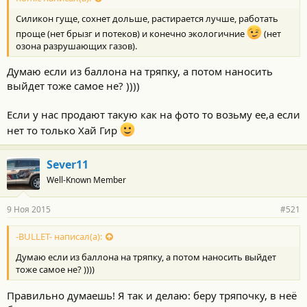
Силикон гуще, сохнет дольше, растирается лучше, работать
проще (нет брызг и потеков) и конечно экологичние
(нет
озона разрушающих газов).
Думаю если из баллона на тряпку, а потом наносить
выйдет тоже самое не? ))))
Если у нас продают такую как на фото то возьму ее,а если
нет то только Хай Гир
Sever11
Well-Known Member
9 Ноя 2015
#521
-BULLET- написал(а):
Думаю если из баллона на тряпку, а потом наносить выйдет
тоже самое не? ))))
Правильно думаешь! Я так и делаю: беру тряпочку, в неё