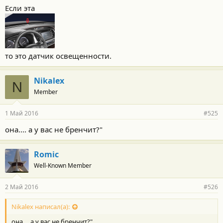
Если эта
то это датчик освещенности.
Nikalex
N
Member
1 Май 2016
#525
она.... а у вас не бренчит?"
Romic
Well-Known Member
2 Май 2016
#526
Nikalex написал(а):
она.... а у вас не бренчит?"