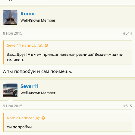
Romic
Well-Known Member
8 Ноя 2015
#514
Sever11 написал(а):
Эээ... Друг! А в чём принципиальная разница? Везде - жидкий
силикон.
А ты попробуй и сам поймешь.
Sever11
Well-Known Member
9 Ноя 2015
#515
Romic написал(а):
ты попробуй