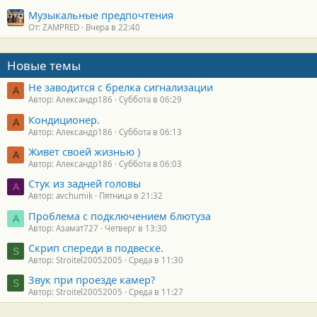
Музыкальные предпочтения
От: ZAMPRED
Вчера в 22:40
Новые темы
Не заводится с брелка сигнализации
А
Автор: Александр186
Суббота в 06:29
Кондиционер.
А
Автор: Александр186
Суббота в 06:13
Живет своей жизнью )
А
Автор: Александр186
Суббота в 06:03
Стук из задней головы
A
Автор: avchumik
Пятница в 21:32
Проблема с подключением блютуза
А
Автор: Азамат727
Четверг в 13:30
Скрип спереди в подвеске.
S
Автор: Stroitel20052005
Среда в 11:30
Звук при проезде камер?
S
Автор: Stroitel20052005
Среда в 11:27