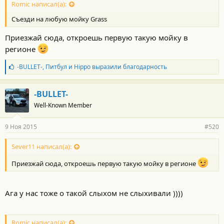
Romic написал(а):
Съезди на любую мойку Grass
Приезжай сюда, откроешь первую такую мойку в
регионе
Б
-BULLET-
,
Питбул
и
Hippo
выразили благодарность
л
а
г
-BULLET-
о
Well-Known Member
д
а
р
9 Ноя 2015
#520
н
о
с
Sever11 написал(а):
т
и
Приезжай сюда, откроешь первую такую мойку в регионе
:
Ага у нас тоже о такой слыхом не слыхивали ))))
Romic написал(а):