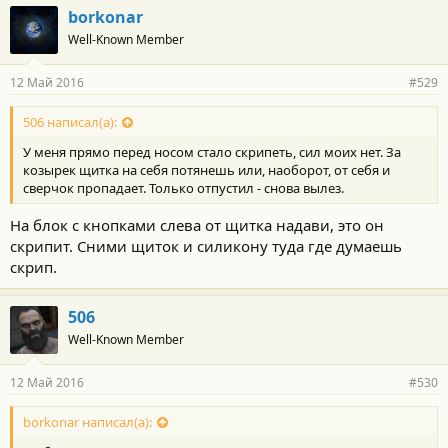
borkonar
Well-Known Member
12 Май 2016
#529
506 написал(а):
У меня прямо перед носом стало скрипеть, сил моих нет. За
козырек щитка на себя потянешь или, наоборот, от себя и
сверчок пропадает. Только отпустил - снова вылез.
На блок с кнопками слева от щитка надави, это он
скрипит. Сними щиток и силикону туда где думаешь
скрип.
506
Well-Known Member
12 Май 2016
#530
borkonar написал(а):