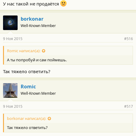
У нас такой не продаётся
borkonar
Well-Known Member
9 Ноя 2015
#516
Romic написал(а):
А ты попробуй и сам поймешь.
Так тяжело ответить?
Romic
Well-Known Member
9 Ноя 2015
#517
borkonar написал(а):
Так тяжело ответить?