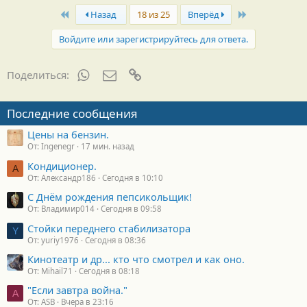
First
Last
Назад
18 из 25
Вперёд
Войдите или зарегистрируйтесь для ответа.
WhatsApp
Электронная почта
Ссылка
Поделиться:
Последние сообщения
Цены на бензин.
От: Ingenegr
17 мин. назад
Кондиционер.
А
От: Александр186
Сегодня в 10:10
С Днём рождения пепсикольщик!
От: Владимир014
Сегодня в 09:58
Стойки переднего стабилизатора
Y
От: yuriy1976
Сегодня в 08:36
Кинотеатр и др... кто что смотрел и как оно.
От: Mihail71
Сегодня в 08:18
"Если завтра война."
A
От: ASB
Вчера в 23:16