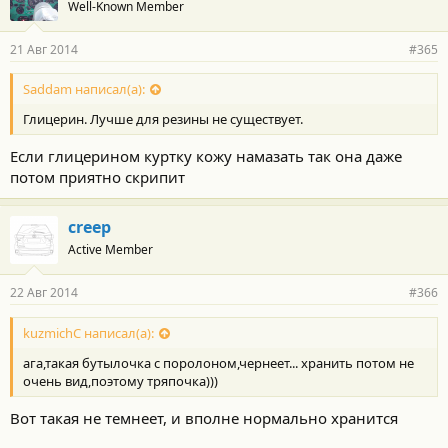
Well-Known Member
21 Авг 2014
#365
Saddam написал(а):
Глицерин. Лучше для резины не существует.
Если глицерином куртку кожу намазать так она даже
потом приятно скрипит
creep
Active Member
22 Авг 2014
#366
kuzmichC написал(а):
ага,такая бутылочка с поролоном,чернеет... хранить потом не
очень вид,поэтому тряпочка)))
Вот такая не темнеет, и вполне нормально хранится