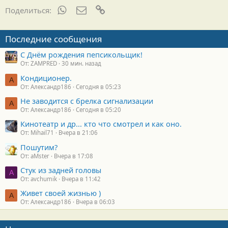
WhatsApp
Электронная почта
Ссылка
Поделиться:
Последние сообщения
С Днём рождения пепсикольщик!
От: ZAMPRED
30 мин. назад
Кондиционер.
А
От: Александр186
Сегодня в 05:23
Не заводится с брелка сигнализации
А
От: Александр186
Сегодня в 05:20
Кинотеатр и др... кто что смотрел и как оно.
От: Mihail71
Вчера в 21:06
Пошутим?
От: aMster
Вчера в 17:08
Стук из задней головы
A
От: avchumik
Вчера в 11:42
Живет своей жизнью )
А
От: Александр186
Вчера в 06:03