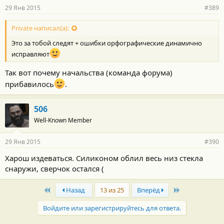
29 Янв 2015
#389
Private написал(а):
Это за тобой следят + ошибки орфографические динамично
исправляют
Так вот почему начальства (команда форума)
прибавилось
.
506
Well-Known Member
29 Янв 2015
#390
Харош издеваться. Силиконом облил весь низ стекла
снаружи, сверчок остался (
First
Last
Назад
13 из 25
Вперёд
Войдите или зарегистрируйтесь для ответа.