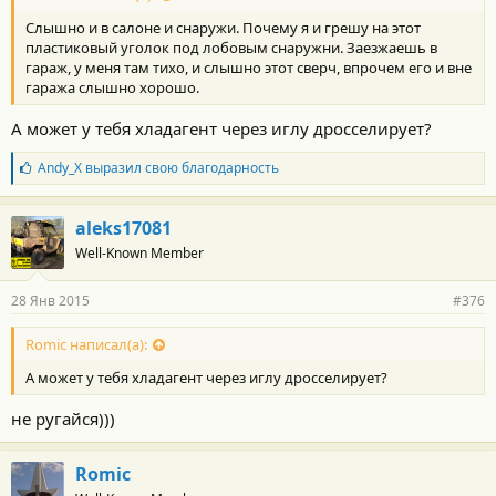
Слышно и в салоне и снаружи. Почему я и грешу на этот
пластиковый уголок под лобовым снаружни. Заезжаешь в
гараж, у меня там тихо, и слышно этот сверч, впрочем его и вне
гаража слышно хорошо.
А может у тебя хладагент через иглу дросселирует?
Б
Andy_X
выразил свою благодарность
л
а
г
aleks17081
о
Well-Known Member
д
а
р
28 Янв 2015
#376
н
о
с
Romic написал(а):
т
А может у тебя хладагент через иглу дросселирует?
и
:
не ругайся)))
Romic