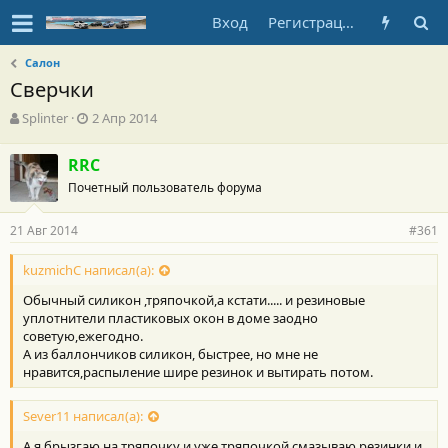
Вход
Регистрация
Салон
Сверчки
А
Д
Splinter
2 Апр 2014
в
а
т
т
RRC
о
а
Почетный пользователь форума
р
н
т
а
е
ч
21 Авг 2014
#361
м
а
ы
л
kuzmichC написал(а):
а
Обычный силикон ,тряпочкой,а кстати..... и резиновые
уплотнители пластиковых окон в доме заодно
советую,ежегодно.
А из баллончиков силикон, быстрее, но мне не
нравится,распыление шире резинок и вытирать потом.
Sever11 написал(а):
А я брызгаю на тряпочку и уже тряпочкой смазываю резинки и