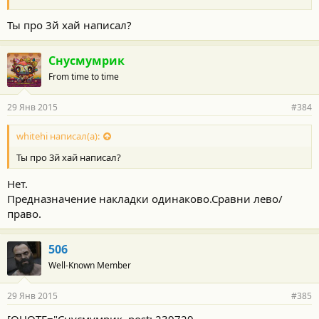
Ты про 3й хай написал?
Снусмумрик
From time to time
29 Янв 2015
#384
whitehi написал(а):
Ты про 3й хай написал?
Нет.
Предназначение накладки одинаково.Сравни лево/
право.
506
Well-Known Member
29 Янв 2015
#385
[QUOTE="Снусмумрик, post: 239729,