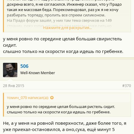
дохрена всего, я не согласился. Инженер сказал, что у Прадо
такая же массовая беда. Порекомендовал, раз уж я не хочу
разбирать торпеду, пролить все спреем силиконом.
На Прадо форум зашёл, у них там тема сверчков на 149
страниц, сижу курю, но что-то там методы тоже сильно
Нажмите для раскрытия...
радикальные, но по гарантии меняют уголок пластиковый в
углу лобового.
у меня ровно по середине целая большая свиристель
сидит.
слышно только на скорости когда идешь по гребенке.
506
Well-Known Member
28 Янв 2015
#370
томич_070 написал(а):
у меня ровно по середине целая большая ристель сидит.
слышно только на скорости когда идешь по гребенке.
Не, а у меня на ровной поверхности, даже более того, я
уже приехал-остановился, а оно,сука, ещё минут 5