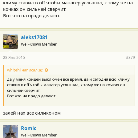
климу ставил в off чтобы манагер услышал, к тому же на
кочках он сильней сверчит.
Вот что на прадо делают.
aleks17081
Well-Known Member
28 Янв 2015
#379
whitehi написал(а):
да у меня кондей выключен все время, да и сегодня всю климу
ставил в off чтобы манагер услышал, к тому же на кочках он
сильней сверчит.
Вот что на прадо делают.
залей нах все силиконом
Romic
Well-Known Member