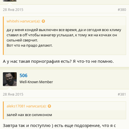
28 Янв 2015
#380
whitehi написал(а):
да у меня кондей выключен все время, да и сегодня всю климу
ставил в off чтобы манагер услышал, к тому же на кочках он
сильней сверчит.
Вот что на прадо делают.
А у нас такая порнография есть? Я что-то не помню.
506
Well-Known Member
28 Янв 2015
#381
aleks17081 написал(а):
залей нах все силиконом
Завтра так и поступлю ) есть еще подозрение, что я с