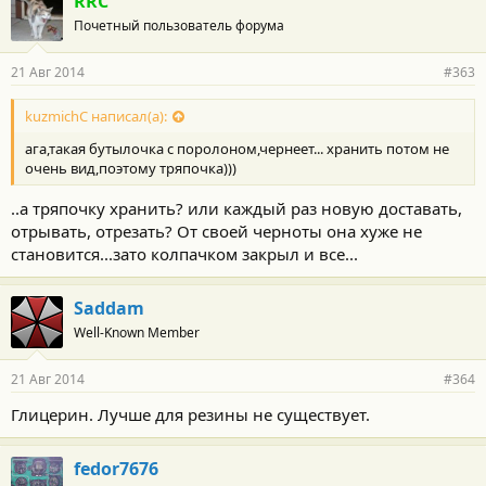
RRC
Почетный пользователь форума
21 Авг 2014
#363
kuzmichC написал(а):
ага,такая бутылочка с поролоном,чернеет... хранить потом не
очень вид,поэтому тряпочка)))
..а тряпочку хранить? или каждый раз новую доставать,
отрывать, отрезать? От своей черноты она хуже не
становится...зато колпачком закрыл и все...
Saddam
Well-Known Member
21 Авг 2014
#364
Глицерин. Лучше для резины не существует.
fedor7676