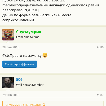
membeсопредназначение накладки одинаково.Сравни
лево/право.[/QUOTE]
Да, но по форме разные же, как и места
соприкосновений
Снусмумрик
From time to time
29 Янв 2015
#386
Фсё.Просто на заметку.
.
Спойлер:
оффтопик
506
Well-Known Member
29 Янв 2015
#387
Снусмумрик написал(а):