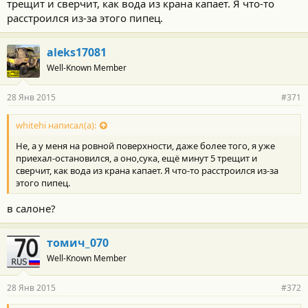
трещит и сверчит, как вода из крана капает. Я что-то
расстроился из-за этого пипец.
aleks17081
Well-Known Member
28 Янв 2015
#371
whitehi написал(а):
Не, а у меня на ровной поверхности, даже более того, я уже
приехал-остановился, а оно,сука, ещё минут 5 трещит и
сверчит, как вода из крана капает. Я что-то расстроился из-за
этого пипец.
в салоне?
томич_070
Well-Known Member
28 Янв 2015
#372