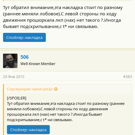
Тут обратил внимание,эта накладка стоит по разному
(раннее меняли лобовое).С левой стороны по ходу
движения прошоркала лкп (нах) нет такого ?.Иногда
бывает подскрипывание,с t* ни связываю.
Спойлер:
накладка
506
Well-Known Member
29 Янв 2015
#383
Снусмумрик написал(а):
[/SPOILER]
Тут обратил внимание,эта накладка стоит по разному (раннее
меняли лобовое).С левой стороны по ходу движения
прошоркала лкп (нах) нет такого ?.Иногда бывает
подскрипывание,с t* ни связываю.
Спойлер:
накладка