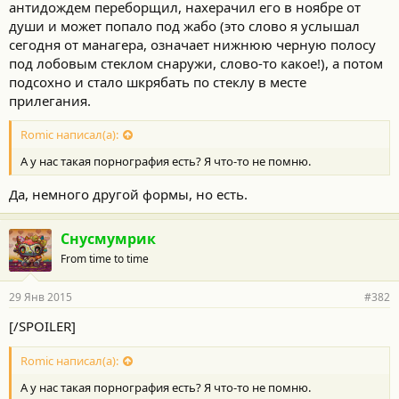
антидождем переборщил, нахерачил его в ноябре от
души и может попало под жабо (это слово я услышал
сегодня от манагера, означает нижнюю черную полосу
под лобовым стеклом снаружи, слово-то какое!), а потом
подсохно и стало шкрябать по стеклу в месте
прилегания.
Romic написал(а):
А у нас такая порнография есть? Я что-то не помню.
Да, немного другой формы, но есть.
Снусмумрик
From time to time
29 Янв 2015
#382
[/SPOILER]
Romic написал(а):
А у нас такая порнография есть? Я что-то не помню.