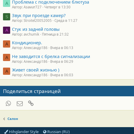
Проблема с подключением блютуза
А
Автор: Азамат727
Четверг в 13:30
Звук при проезде камер?
S
Автор: Stroitel20052005
Среда в 11:27
Стук из задней головы
A
Автор: avchumik
Пятница в 21:32
Кондиционер.
А
Автор: Александр186
Вчера в 06:13
Не заводится с брелка сигнализации
А
Автор: Александр186
Вчера в 06:29
Живет своей жизнью )
А
Автор: Александр186
Вчера в 06:03
Поделиться страницей
WhatsApp
Электронная почта
Ссылка
Салон
Hihglander Style
Russian (RU)