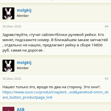
и
:
mslgkij
Member
30 Июн 2026
#4
Здравствуйте, стучат сайлентблоки рулевой рейки. Кто
менят, подскажите номер. В ближайшем заказе запчастей
, отдельно не нашли, предлагают рейку в сборе 19800
руб. самая не дорогая .
mslgkij
Member
30 Июн 2026
#5
Нашел только это, вроде по два на сторону. Это они?.
https://www.ozon.ru/product/saylent...oid&perehod=smm_sh
are_button_productpage_link
ASB