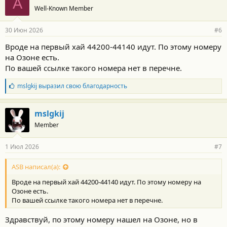
A
Well-Known Member
30 Июн 2026
#6
Вроде на первый хай 44200-44140 идут. По этому номеру
на Озоне есть.
По вашей ссылке такого номера нет в перечне.
Б
mslgkij
выразил свою благодарность
л
а
г
mslgkij
о
Member
д
а
р
1 Июл 2026
#7
н
о
с
ASB написал(а):
т
Вроде на первый хай 44200-44140 идут. По этому номеру на
и
:
Озоне есть.
По вашей ссылке такого номера нет в перечне.
Здравствуй, по этому номеру нашел на Озоне, но в