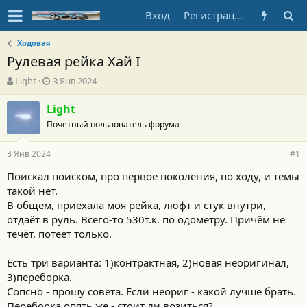
Вход
Регистрация
Ходовая
Рулевая рейка Хай I
А
Д
Light
3 Янв 2024
в
а
т
т
Light
о
а
Почетный пользователь форума
р
н
т
а
3 Янв 2024
е
ч
#1
м
а
Поискал поиском, про первое поколения, по ходу, и темы
ы
л
такой нет.
а
В общем, приехала моя рейка, люфт и стук внутри,
отдаёт в руль. Всего-то 530т.к. по одометру. Причём не
течёт, потеет только.
Есть три варианта: 1)контрактная, 2)новая неоригинал,
3)переборка.
Сопсно - прошу совета. Если неориг - какой лучше брать.
Переборка опять же - стоит ли возиться?