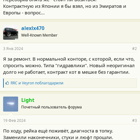
Контрактную из Японии я бы взял, но из Эмиратов и
Европы - вопрос...
alexlx470
Well-Known Member
3 Янв 2024
#2
Я за ремонт. В нормальной конторе, с которой, если что,
спросить можно. Типа "гидравлики". Новый неоригинал
долго не работает, контракт кот в мешке без гарантии.
Б
RRC
и
Veyron
поблагодарили
л
а
г
Light
о
Почетный пользователь форума
д
а
р
19 Фев 2024
#3
н
о
По ходу, рейка ещё поживёт, диагноста в топку.
с
Заменили наконечники, стуки и люфт прошли.
т