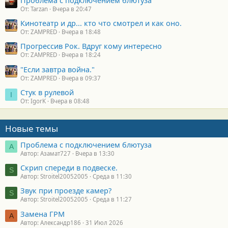
От: Tarzan
Вчера в 20:47
Кинотеатр и др... кто что смотрел и как оно.
От: ZAMPRED
Вчера в 18:48
Прогрессив Рок. Вдруг кому интересно
От: ZAMPRED
Вчера в 18:24
"Если завтра война."
От: ZAMPRED
Вчера в 09:37
Стук в рулевой
I
От: IgorK
Вчера в 08:48
Новые темы
Проблема с подключением блютуза
А
Автор: Азамат727
Вчера в 13:30
Скрип спереди в подвеске.
S
Автор: Stroitel20052005
Среда в 11:30
Звук при проезде камер?
S
Автор: Stroitel20052005
Среда в 11:27
Замена ГРМ
А
Автор: Александр186
31 Июл 2026