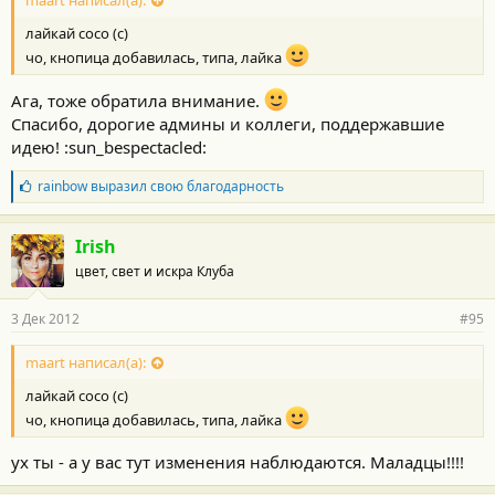
лайкай сосо (с)
чо, кнопица добавилась, типа, лайка
Ага, тоже обратила внимание.
Спасибо, дорогие админы и коллеги, поддержавшие
идею! :sun_bespectacled:
Б
rainbow
выразил свою благодарность
л
а
г
Irish
о
цвет, свет и искра Клуба
д
а
р
3 Дек 2012
#95
н
о
с
maart написал(а):
т
лайкай сосо (с)
и
:
чо, кнопица добавилась, типа, лайка
ух ты - а у вас тут изменения наблюдаются. Маладцы!!!!