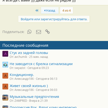
Я всегда с вами ))) Даже если не рядом )))
First
Назад
4 из 4
Войдите или зарегистрируйтесь для ответа.
WhatsApp
Электронная почта
Ссылка
Поделиться:
Последние сообщения
Стук из задней головы
A
От: avchumik
25 мин. назад
Не заводится с брелка сигнализации
От: swyazist
Сегодня в 09:23
Кондиционер.
А
От: Александр186
Сегодня в 06:13
Живет своей жизнью )
А
От: Александр186
Сегодня в 06:03
Музыкальные предпочтения
От: ZAMPRED
Вчера в 21:39
Прогрессив Рок. Вдруг кому интересно