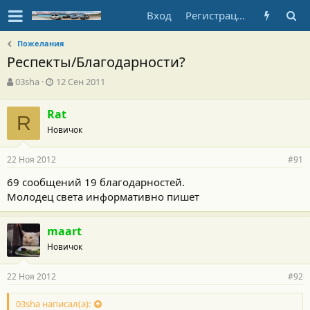
Вход
Регистрация
Пожелания
Респекты/Благодарности?
А
Д
03sha
12 Сен 2011
в
а
т
т
Rat
о
R
а
Новичок
р
н
т
а
е
ч
22 Ноя 2012
#91
м
а
ы
л
69 сообщений 19 благодарностей.
а
Молодец света информативно пишет
maart
Новичок
22 Ноя 2012
#92
03sha написал(а):