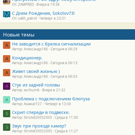
От: ZAMPRED
Вчера в 19:38
С Днем Рождения, Sokolov73!
От: sakh_patrol
Четверг в 23:31
Новые темы
Не заводится с брелка сигнализации
А
Автор: Александр186
Сегодня в 06:29
Кондиционер.
А
Автор: Александр186
Сегодня в 06:13
Живет своей жизнью )
А
Автор: Александр186
Сегодня в 06:03
Стук из задней головы
A
Автор: avchumik
Вчера в 21:32
Проблема с подключением блютуза
А
Автор: Азамат727
Четверг в 13:30
Скрип спереди в подвеске.
S
Автор: Stroitel20052005
Среда в 11:30
Звук при проезде камер?
S
Автор: Stroitel20052005
Среда в 11:27