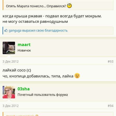
Опять Марата понесло... Оправился?
когда крыша ржавая - подвал всегда будет мокрым.
не могу оставаться равнодушным
Б
ganguga
выразил свою благодарность
л
а
г
maart
о
Новичок
д
а
р
3 Дек 2012
#93
н
о
лайкай сосо (с)
с
чо, кнопица добавилась, типа, лайка
т
и
:
03sha
Почетный пользователь форума
3 Дек 2012
#94
maart написал(а):