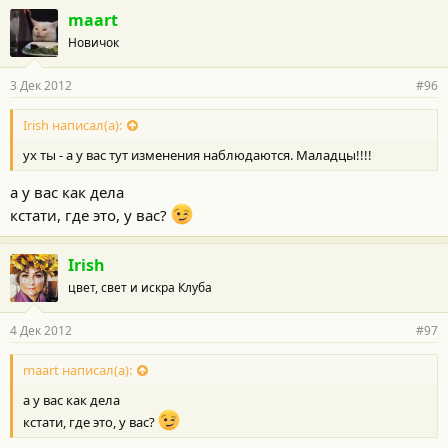
maart
Новичок
3 Дек 2012
#96
Irish написал(а):
ух ты - а у вас тут изменения наблюдаются. Маладцы!!!!
а у вас как дела
кстати, где это, у вас?
Irish
цвет, свет и искра Клуба
4 Дек 2012
#97
maart написал(а):
а у вас как дела
кстати, где это, у вас?