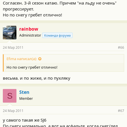
Согласен. 3-й сезон катаю. Причем "на льду не очень"
прогрессирует.
Но по снегу гребет отлично!
rainbow
Administrator
Команда форума
24 Мар 2011
#66
Efima написал(а):
Но по снегу гребет отлично!
весьма. и по жиже, и по пухляку
Sten
S
Member
24 Мар 2011
#67
у самого такая же SJ6
По снегу нормально, а вот на асфальте, когда снег/лед