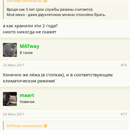
MATway написал(а):
Вроде как 5 лет срок службы резины считается.
Моё имхо - даже двухлетнюю можно спокойно брать.
а как хранили эти 2 года?
никто никогда не скажет
MATway
В танке
24 Июн 2011
#76
Конечно же лёжа (в стопках), и в соответствующем
климатическом режиме!
maart
Новичок
24 Июн 2011
#77
MATway написал(а):