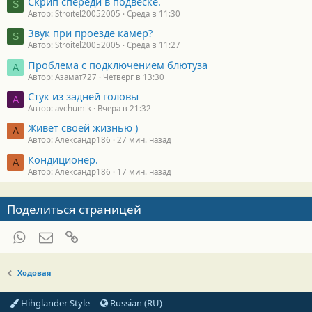
Скрип спереди в подвеске.
S
Автор: Stroitel20052005
Среда в 11:30
Звук при проезде камер?
S
Автор: Stroitel20052005
Среда в 11:27
Проблема с подключением блютуза
А
Автор: Азамат727
Четверг в 13:30
Стук из задней головы
A
Автор: avchumik
Вчера в 21:32
Живет своей жизнью )
А
Автор: Александр186
27 мин. назад
Кондиционер.
А
Автор: Александр186
17 мин. назад
Поделиться страницей
WhatsApp
Электронная почта
Ссылка
Ходовая
Hihglander Style
Russian (RU)