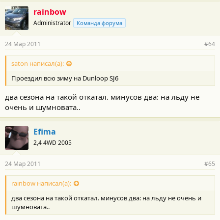
rainbow
Administrator
Команда форума
24 Мар 2011
#64
saton написал(а):
Проездил всю зиму на Dunloop SJ6
два сезона на такой откатал. минусов два: на льду не
очень и шумновата..
Efima
2,4 4WD 2005
24 Мар 2011
#65
rainbow написал(а):
два сезона на такой откатал. минусов два: на льду не очень и
шумновата..