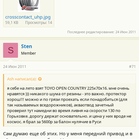
crosscontact_uhp.jpg
59,1 KB
Просмотры: 14
Последнее редактирование:
24 Июн 2011
Sten
S
Member
24 Июн 2011
#71
Ash написал(а):
я себе на лето взят TOYO OPEN COUNTRY 225х70х16. мне очень
нравятся ))) никакого шума от резины - это важно. протектор
хорош!!! можно и по грязи проехать если понадобиться (для
так называемых вседорожников), акваотвод зачетный
проверил тут намедни во время ливня на скорости 130 по
Горьковке. дорогу держат основательно. и цена у них вроде не
космос. я брал за 5600р за балон нулячие в Руси
Сам думаю еще об этих. Но у меня передний привод и в