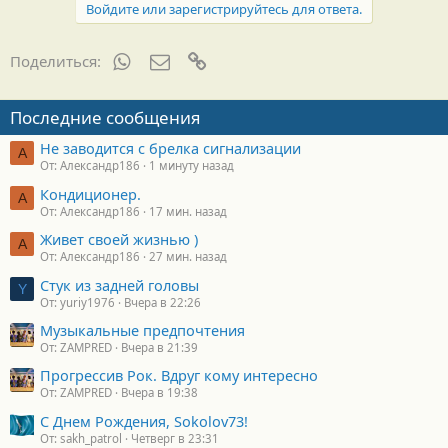
Войдите или зарегистрируйтесь для ответа.
WhatsApp
Электронная почта
Ссылка
Поделиться:
Последние сообщения
Не заводится с брелка сигнализации
А
От: Александр186
1 минуту назад
Кондиционер.
А
От: Александр186
17 мин. назад
Живет своей жизнью )
А
От: Александр186
27 мин. назад
Стук из задней головы
Y
От: yuriy1976
Вчера в 22:26
Музыкальные предпочтения
От: ZAMPRED
Вчера в 21:39
Прогрессив Рок. Вдруг кому интересно
От: ZAMPRED
Вчера в 19:38
С Днем Рождения, Sokolov73!
От: sakh_patrol
Четверг в 23:31