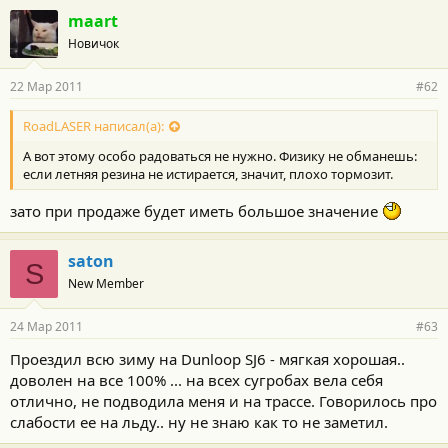
maart
Новичок
22 Мар 2011
#62
RoadLASER написал(а):
А вот этому особо радоваться не нужно. Физику не обманешь:
если летняя резина не истирается, значит, плохо тормозит.
зато при продаже будет иметь большое значение
saton
S
New Member
24 Мар 2011
#63
Проездил всю зиму на Dunloop SJ6 - мягкая хорошая..
доволен на все 100% ... на всех сугробах вела себя
отлично, не подводила меня и на трассе. Говорилось про
слабости ее на льду.. ну не знаю как то не заметил.