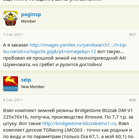
poginsp
Member
7 Сен 2011
#87
А я заказал
http://images.yandex.ru/yandsearch?...rl=zip-
bu.narod.ru/logo36.jpg&rpt=simage&p=12
вот такую...
пробовал её прошлой зимой на полноприводной А6!
Шумновата, но гребет и рулится достойно!
selp
New Member
8 Сен 2011
#88
Взял комплект зимней резины Bridgestone Blizzak DM-V1
225х70х16, липучка, производство Япония. По 7,7 т.р. за
штуку. Вот такие
http://bridgestone-blizzakdmv1.ru
. Взял
комплект дисков TGRacing LMC003 - точно как родные и
по виду и по параметрам (только Dia 67,1, а мой 60,1) по