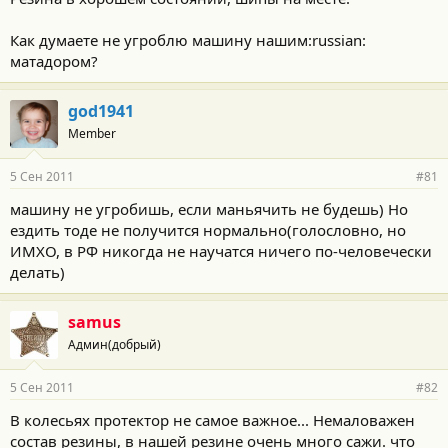
Как думаете не угроблю машину нашим:russian:
матадором?
god1941
Member
5 Сен 2011
#81
машину не угробишь, если маньячить не будешь) Но
ездить тоде не получится нормально(голословно, но
ИМХО, в РФ никогда не научатся ничего по-человечески
делать)
samus
Админ(добрый)
5 Сен 2011
#82
В колесьях протектор не самое важное... Немаловажен
состав резины, в нашей резине очень много сажи. что