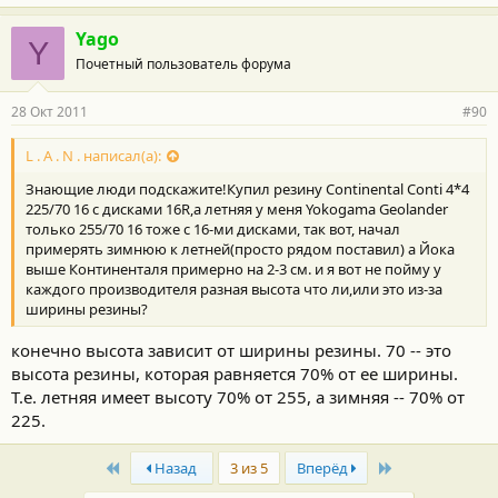
Yago
Y
Почетный пользователь форума
28 Окт 2011
#90
L . A . N . написал(а):
Знающие люди подскажите!Купил резину Continental Conti 4*4
225/70 16 с дисками 16R,а летняя у меня Yokogama Geolander
только 255/70 16 тоже с 16-ми дисками, так вот, начал
примерять зимнюю к летней(просто рядом поставил) а Йока
выше Континенталя примерно на 2-3 см. и я вот не пойму у
каждого производителя разная высота что ли,или это из-за
ширины резины?
конечно высота зависит от ширины резины. 70 -- это
высота резины, которая равняется 70% от ее ширины.
Т.е. летняя имеет высоту 70% от 255, а зимняя -- 70% от
225.
First
Last
Назад
3 из 5
Вперёд