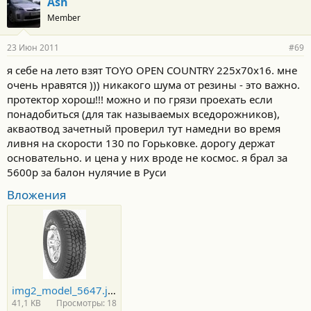
Ash
Member
23 Июн 2011
#69
я себе на лето взят TOYO OPEN COUNTRY 225х70х16. мне
очень нравятся ))) никакого шума от резины - это важно.
протектор хорош!!! можно и по грязи проехать если
понадобиться (для так называемых вседорожников),
акваотвод зачетный проверил тут намедни во время
ливня на скорости 130 по Горьковке. дорогу держат
основательно. и цена у них вроде не космос. я брал за
5600р за балон нулячие в Руси
Вложения
img2_model_5647.jpg
41,1 KB
Просмотры: 18