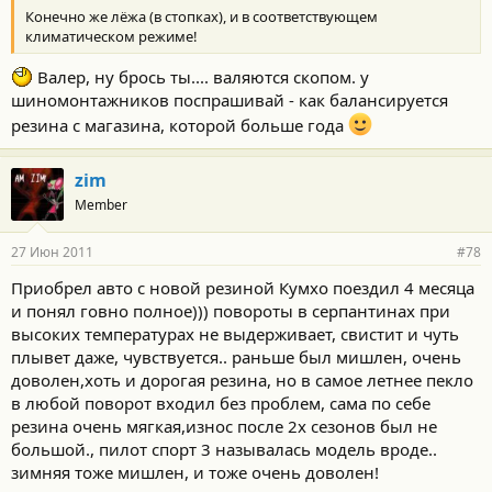
Конечно же лёжа (в стопках), и в соответствующем
климатическом режиме!
Валер, ну брось ты.... валяются скопом. у
шиномонтажников поспрашивай - как балансируется
резина с магазина, которой больше года
zim
Member
27 Июн 2011
#78
Приобрел авто с новой резиной Кумхо поездил 4 месяца
и понял говно полное))) повороты в серпантинах при
высоких температурах не выдерживает, свистит и чуть
плывет даже, чувствуется.. раньше был мишлен, очень
доволен,хоть и дорогая резина, но в самое летнее пекло
в любой поворот входил без проблем, сама по себе
резина очень мягкая,износ после 2х сезонов был не
большой., пилот спорт 3 называлась модель вроде..
зимняя тоже мишлен, и тоже очень доволен!