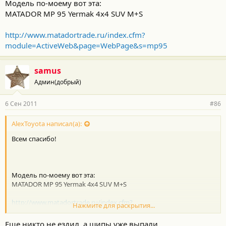
Модель по-моему вот эта:
MATADOR MP 95 Yermak 4x4 SUV M+S
http://www.matadortrade.ru/index.cfm?
module=ActiveWeb&page=WebPage&s=mp95
samus
Админ(добрый)
6 Сен 2011
#86
AlexToyota написал(а):
Всем спасибо!
Модель по-моему вот эта:
MATADOR MP 95 Yermak 4x4 SUV M+S
http://www.matadortrade.ru/index.cfm?
Нажмите для раскрытия...
module=ActiveWeb&page=WebPage&s=mp95
Еще никто не ездил, а шипы уже выпали....