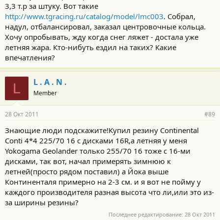
3,3 т.р за штуку. Вот такие
http://www.tgracing.ru/catalog/model/lmc003
. Собрал,
надул, отбалансировал, заказал центровочные кольца.
Хочу опробывать, жду когда снег ляжет - достала уже
летняя жара. Кто-нибуть ездил на таких? Какие
впечатления?
L . A . N .
L
Member
28 Окт 2011
#89
Знающие люди подскажите!Купил резину Continental
Conti 4*4 225/70 16 с дисками 16R,а летняя у меня
Yokogama Geolander только 255/70 16 тоже с 16-ми
дисками, так вот, начал примерять зимнюю к
летней(просто рядом поставил) а Йока выше
Континенталя примерно на 2-3 см. и я вот не пойму у
каждого производителя разная высота что ли,или это из-
за ширины резины?
Последнее редактирование:
28 Окт 2011