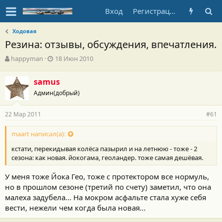
Вход
Регистрация
Ходовая
Резина: отзывы, обсуждения, впечатления.
А
Д
happyman
18 Июн 2010
в
а
т
т
samus
о
а
Админ(добрый)
р
н
т
а
е
ч
22 Мар 2011
#61
м
а
ы
л
maart написал(а):
а
кстати, перекидывая колёса пазырил и на летнюю - тоже - 2
сезона: как новая. йокогама, геоландер. тоже самая дешёвая.
У меня тоже Йока Гео, тоже с протектором все нормуль,
но в прошлом сезоне (третий по счету) заметил, что она
малеха задубела... На мокром асфальте стала хуже себя
вести, нежели чем когда была новая...