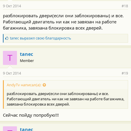
9 Окт 2014
#18
разблокировать двери(если они заблокированы) и все.
Работающий двигатель ни как не завязан на работе
багажника, завязана блокировка всех дверей.
Б
tanec
выразил свою благодарность
л
а
г
tanec
T
о
Member
д
а
р
9 Окт 2014
#19
н
о
с
AndyTv написал(а):
т
разблокировать двери(если они заблокированы) и все.
и
:
Работающий двигатель ни как не завязан на работе багажника,
завязана блокировка всех дверей.
Сейчас пойду попробую!!!
tanec