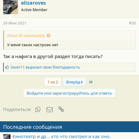
elizaroves
Active Member
24 Июн 2021
#30
Илья 35 написал(а):
У меня таких настроек нет
Так а нафига в другой раздел тогда писать?
Б
Sever11
выразил свою благодарность
л
а
Last
г
1 из 2
Вперёд
о
д
Войдите или зарегистрируйтесь для ответа.
а
р
н
WhatsApp
Электронная почта
Ссылка
Поделиться:
о
с
т
Последние сообщения
и
:
Кинотеатр и др... кто что смотрел и как оно.