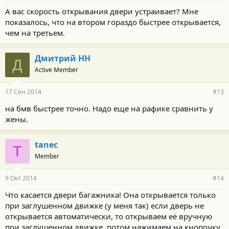
А вас скорость открывания двери устраивает? Мне
показалось, что на втором гораздо быстрее открывается,
чем на третьем.
Дмитрий НН
Д
Active Member
17 Сен 2014
#13
на бмв быстрее точно. Надо еще на рафике сравнить у
жены.
tanec
T
Member
9 Окт 2014
#14
Что касается двери багажника! Она открывается только
при заглушенном движке (у меня так) если дверь не
открывается автоматически, то открываем её вручную
при заглушенном движке, потом нажимаем на кнопочку