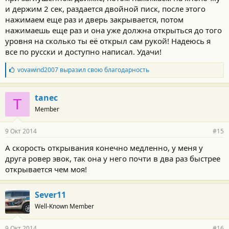
и держим 2 сек, раздается двойной писк, после этого
нажимаем еще раз и дверь закрывается, потом
нажимаешь еще раз и она уже должна открыться до того
уровня на сколько ты её открыл сам рукой! Надеюсь я
все по русски и доступно написал. Удачи!
Б
vovawind2007
выразил свою благодарность
л
а
г
tanec
T
о
Member
д
а
р
9 Окт 2014
#15
н
о
А скорость открывания конечно медленно, у меня у
с
друга ровер эвок, так она у него почти в два раз быстрее
т
и
открывается чем моя!
:
Sever11
Well-Known Member
9 Окт 2014
#16