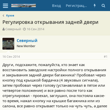
Вход
Регистрация
Кузов
Регулировка открывания задней двери
А
Д
Северный
16 Сен 2014
в
а
т
т
Северный
о
а
New Member
р
н
т
а
е
ч
16 Сен 2014
#1
м
а
ы
л
Други, подскажите, пожалуйста, кто знает как
а
восстановить заводские настройки полного открывания
и закрывания задней двери багажника? Пробовал через
кнопку под крышкой бардачка (4 звуковых сигнала),
затем пробовал через голову (устанавливал в пятое или
четвертое положение) и все равно после того как
отрегулировал - проехал, заглушил, она постояла какое-
то время, нажал кнопку на крышке багажника или из
салона, все равно открывает только на чуть чуть, а далее