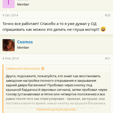
T
Member
9 Окт 2014
#20
Точно все работает! Спасибо а то я уже думал у ОД
спрашивать как можно это делать не глуша мотор!!!
Cosmos
Member
4 Ноя 2014
#21
Северный написал(а):
Други, подскажите, пожалуйста, кто знает как восстановить
заводские настройки полного открывания и закрывания
задней двери багажника? Пробовал через кнопку под
крышкой бардачка (4 звуковых сигнала), затем пробовал через
голову (устанавливал в пятое или четвертое положение) и все
равно после того как отрегулировал - проехал, заглушил, она
постояла какое-то время, нажал кнопку на крышке багажника
или из салона, все равно открывает только на чуть чуть, а
Нажмите для раскрытия...
далее с помощью рук до верхнего положения. не могу