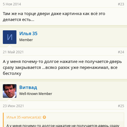
5 Ноя 2014
#23
Там же на торце двери даже картинка как всё это
делается есть...
Илья 35
И
Member
21 Май 2021
#24
А у меня почему-то долгое нажатие не получается-дверь
сразу закрывается …всяко разок уже перенажимал, все
бестолку
Витвад
Well-Known Member
23 Июн 2021
#25
Илья 35 написал(а):
А у меня почему-то долгое нажатие не получается-дверь сразу