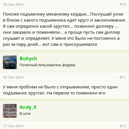
16 Сен 2014
#10
Похоже подъмному механизму кирдык...Послушай ухом
в близи с какого подъемника идет хруст и заклинивание.
Я сам определил какой хрустел... позвонил диллеру ...
они заказали и поменяяли... а проще пусть сам диллер
слушает и определяет. У меня это было не постоянно а
раз за пару дней... вот сам и прислушивался
Buhych
Почетный пользователь форума
16 Сен 2014
#11
У меня проблем не было с открыванием, просто один
подъемник хрустел. На первом то поменяли его
Andy_X
В сети
17 Сен 2014
#12