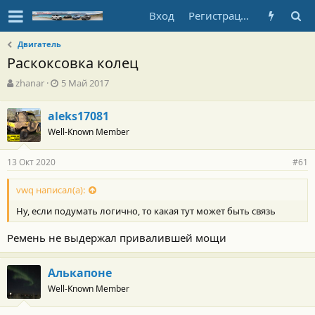
Вход
Регистрация
Двигатель
Раскоксовка колец
А
Д
zhanar
5 Май 2017
в
а
т
т
aleks17081
о
а
Well-Known Member
р
н
т
а
е
ч
13 Окт 2020
#61
м
а
ы
л
vwq написал(а):
а
Ну, если подумать логично, то какая тут может быть связь
Ремень не выдержал привалившей мощи
Алькапоне
Well-Known Member