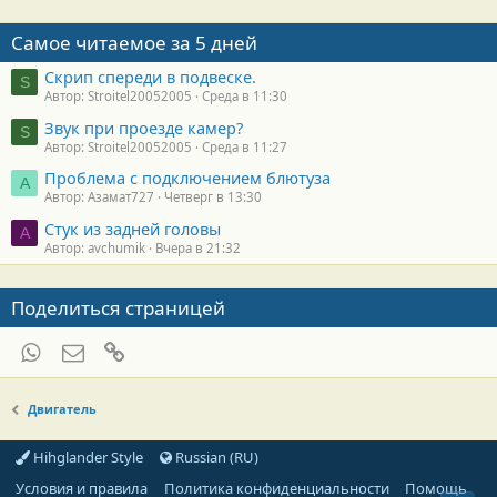
Самое читаемое за 5 дней
Скрип спереди в подвеске.
S
Автор: Stroitel20052005
Среда в 11:30
Звук при проезде камер?
S
Автор: Stroitel20052005
Среда в 11:27
Проблема с подключением блютуза
А
Автор: Азамат727
Четверг в 13:30
Стук из задней головы
A
Автор: avchumik
Вчера в 21:32
Поделиться страницей
WhatsApp
Электронная почта
Ссылка
Двигатель
Hihglander Style
Russian (RU)
Условия и правила
Политика конфиденциальности
Помощь