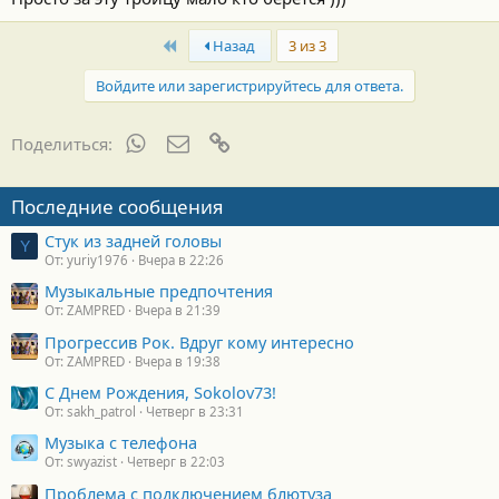
First
Назад
3 из 3
Войдите или зарегистрируйтесь для ответа.
WhatsApp
Электронная почта
Ссылка
Поделиться:
Последние сообщения
Стук из задней головы
Y
От: yuriy1976
Вчера в 22:26
Музыкальные предпочтения
От: ZAMPRED
Вчера в 21:39
Прогрессив Рок. Вдруг кому интересно
От: ZAMPRED
Вчера в 19:38
С Днем Рождения, Sokolov73!
От: sakh_patrol
Четверг в 23:31
Музыка с телефона
От: swyazist
Четверг в 22:03
Проблема с подключением блютуза