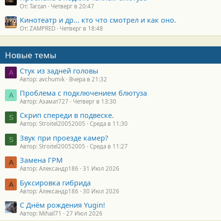
От: Tarzan
Четверг в 20:47
Кинотеатр и др... кто что смотрел и как оно.
От: ZAMPRED
Четверг в 18:48
Новые темы
Стук из задней головы
A
Автор: avchumik
Вчера в 21:32
Проблема с подключением блютуза
А
Автор: Азамат727
Четверг в 13:30
Скрип спереди в подвеске.
S
Автор: Stroitel20052005
Среда в 11:30
Звук при проезде камер?
S
Автор: Stroitel20052005
Среда в 11:27
Замена ГРМ
А
Автор: Александр186
31 Июл 2026
Буксировка гибрида
А
Автор: Александр186
30 Июл 2026
С Днём рождения Yugin!
Автор: Mihail71
27 Июл 2026