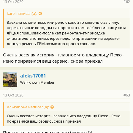
13 Окт 2020
#62
karel написал(а):
Заехала ко мне пежо или рено с какой то мелочью,заглянул
через свечные колодцы на поршни-а там всё блестит как у кота
яйца.я спрашиваю-после кап ремонта?нет-присадка
очиститель в топливо.через неделю притащили на верёвке-
лопнул ремень ГРМ.возможно просто совпало.
Очень веселая история - главное что владельцу Пежо -
Рено понравился ваш сервис , снова приехал
aleks17081
Well-Known Member
13 Окт 2020
#63
Алькапоне написал(а):
Очень веселая история - главное что владельцу Пежо - Рено
понравился ваш сервис , снова приехал
Просто за эту троицу мало кто берётся )))