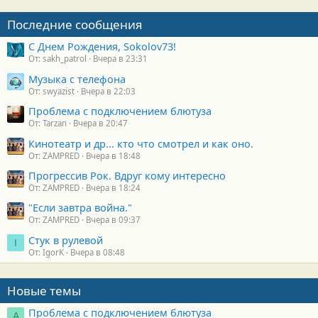
Последние сообщения
С Днем Рождения, Sokolov73!
От: sakh_patrol
Вчера в 23:31
Музыка с телефона
От: swyazist
Вчера в 22:03
Проблема с подключением блютуза
От: Tarzan
Вчера в 20:47
Кинотеатр и др... кто что смотрел и как оно.
От: ZAMPRED
Вчера в 18:48
Прогрессив Рок. Вдруг кому интересно
От: ZAMPRED
Вчера в 18:24
"Если завтра война."
От: ZAMPRED
Вчера в 09:37
Стук в рулевой
I
От: IgorK
Вчера в 08:48
Новые темы
Проблема с подключением блютуза
А