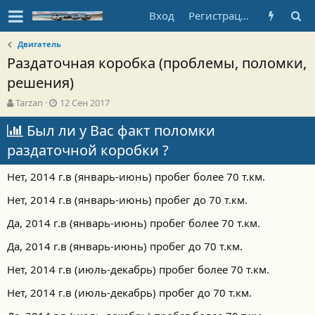
Вход
Регистрация
Двигатель
Раздаточная коробка (проблемы, поломки,
решения)
А
Д
Tarzan
12 Сен 2017
в
а
т
Был ли у Вас факт поломки
т
о
а
раздаточной коробки ?
р
н
т
а
Нет, 2014 г.в (январь-июнь) пробег более 70 т.км.
е
ч
м
а
Нет, 2014 г.в (январь-июнь) пробег до 70 т.км.
ы
л
а
Да, 2014 г.в (январь-июнь) пробег более 70 т.км.
Да, 2014 г.в (январь-июнь) пробег до 70 т.км.
Нет, 2014 г.в (июль-декабрь) пробег более 70 т.км.
Нет, 2014 г.в (июль-декабрь) пробег до 70 т.км.