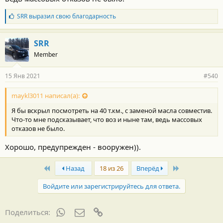
Б
SRR
выразил свою благодарность
л
а
г
SRR
о
Member
д
а
р
15 Янв 2021
#540
н
о
с
maykl3011 написал(а):
т
Я бы вскрыл посмотреть на 40 т.км., с заменой масла совместив.
и
:
Что-то мне подсказывает, что воз и ныне там, ведь массовых
отказов не было.
Хорошо, предупрежден - вооружен)).
First
Last
Назад
18 из 26
Вперёд
Войдите или зарегистрируйтесь для ответа.
WhatsApp
Электронная почта
Ссылка
Поделиться: