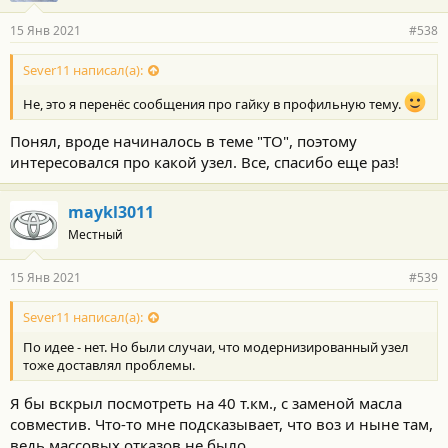
15 Янв 2021
#538
Sever11 написал(а):
Не, это я перенёс сообщения про гайку в профильную тему.
Понял, вроде начиналось в теме "ТО", поэтому
интересовался про какой узел. Все, спасибо еще раз!
maykl3011
Местный
15 Янв 2021
#539
Sever11 написал(а):
По идее - нет. Но были случаи, что модернизированный узел
тоже доставлял проблемы.
Я бы вскрыл посмотреть на 40 т.км., с заменой масла
совместив. Что-то мне подсказывает, что воз и ныне там,
ведь массовых отказов не было.