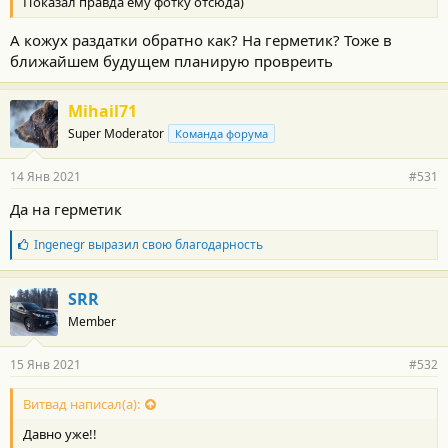
Показал правда ему фотку отсюда)
А кожух раздатки обратно как? На герметик? Тоже в
ближайшем будущем планирую провреить
Mihail71
Super Moderator
Команда форума
14 Янв 2021
#531
Да на герметик
Б
Ingenegr
выразил свою благодарность
л
а
г
SRR
о
Member
д
а
р
15 Янв 2021
#532
н
о
с
Витвад написал(а):
т
Давно уже!!
и