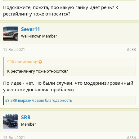
:
Подскажите, пож-та, про какую гайку идет речь? К
рестайлингу тоже относится?
Sever11
Well-Known Member
15 Янв 2021
#533
SRR написал(а):
К рестайлингу тоже относится?
По идее - нет. Но были случаи, что модернизированный
узел тоже доставлял проблемы.
Б
SRR
выразил свою благодарность
л
а
г
SRR
о
Member
д
а
р
15 Янв 2021
#534