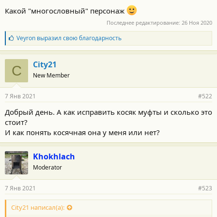
Какой "многословный" персонаж
Последнее редактирование:
26 Ноя 2020
Б
Veyron
выразил свою благодарность
л
а
г
City21
C
о
New Member
д
а
р
7 Янв 2021
#522
н
о
Добрый день. А как исправить косяк муфты и сколько это
с
стоит?
т
и
И как понять косячная она у меня или нет?
:
Khokhlach
Moderator
7 Янв 2021
#523
City21 написал(а):