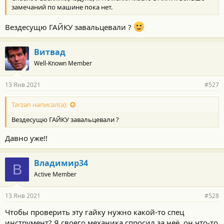
замечаний по машине пока нет.
Вездесущю ГАЙКУ завальцевали ?
Витвад
Well-Known Member
13 Янв 2021
#527
Tarzan написал(а):
Вездесущю ГАЙКУ завальцевали ?
Давно уже!!
Владимир34
В
Active Member
13 Янв 2021
#528
Чтобы проверить эту гайку нужно какой-то спец
инструмент? Я своего механика спросил за неё, он что-то