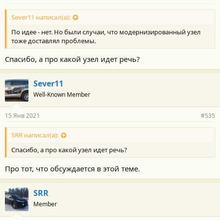
н
о
с
Sever11 написал(а):
т
По идее - нет. Но были случаи, что модернизированный узел
и
:
тоже доставлял проблемы.
Спасибо, а про какой узел идет речь?
Sever11
Well-Known Member
15 Янв 2021
#535
SRR написал(а):
Спасибо, а про какой узел идет речь?
Про тот, что обсуждается в этой теме.
SRR
Member