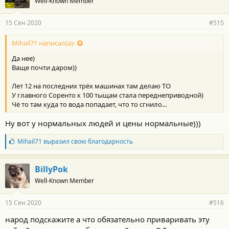
Well-Known Member
д
а
р
15 Сен 2020
#515
н
о
с
Mihail71 написал(а):
т
Да нее)
и
:
Ваще почти даром))
Лет 12 на последних трёх машинах там делаю ТО
У главного Соренто к 100 тыщам стала переднеприводной)
Чё то там куда то вода попадает, что то сгнило...
Ну вот у нормальных людей и цены нормальные)))
Б
Mihail71
выразил свою благодарность
л
а
г
BillyPok
о
Well-Known Member
д
а
р
15 Сен 2020
#516
н
о
народ подскажите а что обязательно приваривать эту
с