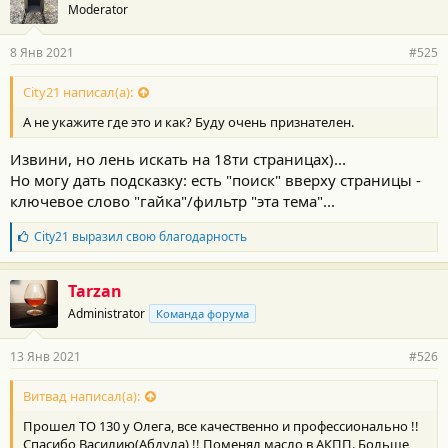
Moderator
8 Янв 2021
#525
City21 написал(а):
А не укажите где это и как? Буду очень признателен.
Извини, но лень искать на 18ти страницах)...
Но могу дать подсказку: есть "поиск" вверху страницы -
ключевое слово "гайка"/фильтр "эта тема"...
Б
City21
выразил свою благодарность
л
а
г
Tarzan
о
Administrator
Команда форума
д
а
р
13 Янв 2021
#526
н
о
с
Витвад написал(а):
т
Прошел ТО 130 у Олега, все качественно и профессионально !!
и
:
Спасибо Василию(Абдула) !! Поменял масло в АКПП. Больше