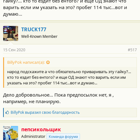
гайку?... кто то ездит без ентого? и еще ОД знают что
т
и
варить если им указать на это? пробег 114 тыс...вот и
:
думаю...
TRUCK177
Well-Known Member
15 Сен 2020
#517
BillyPok написал(а):
народ подскажите а что обязательно приваривать эту гайку?...
кто то ездит без ентого? и еще ОД знают что варить если им
указать на это? пробег 114 тыс...вот и думаю...
Дело добровольное... Пока предпосылок нет, я ,
например, не планирую.
Б
BillyPok
выразил свою благодарность
л
а
г
пепсикольщик
о
Administrator
Команда форума
д