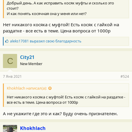
Добрый день. А как исправить косяк муфты и сколько это
стоит?
И как понять косячная она у меня или нет?
Нет никакого косяка с муфтой! Есть косяк с гайкой на
раздатке - все есть в теме. Цена вопроса от 1000р
Б
aleks17081
выразил свою благодарность
л
а
г
City21
C
о
New Member
д
а
р
7 Янв 2021
#524
н
о
с
Khokhlach написал(а):
т
Нет никакого косяка с муфтой! Есть косяк с гайкой на раздатке -
и
:
все есть в теме. Цена вопроса от 1000р
А не укажите где это и как? Буду очень признателен.
Khokhlach