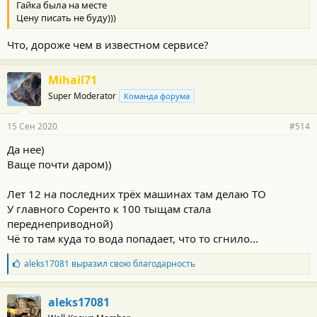
Гайка была на месте
Цену писать не буду)))
Что, дороже чем в известном сервисе?
Mihail71
Super Moderator
Команда форума
15 Сен 2020
#514
Да нее)
Ваще почти даром))
Лет 12 на последних трёх машинах там делаю ТО
У главного Соренто к 100 тыщам стала
переднеприводной)
Чё то там куда то вода попадает, что то сгнило...
Б
aleks17081
выразил свою благодарность
л
а
г
aleks17081
о