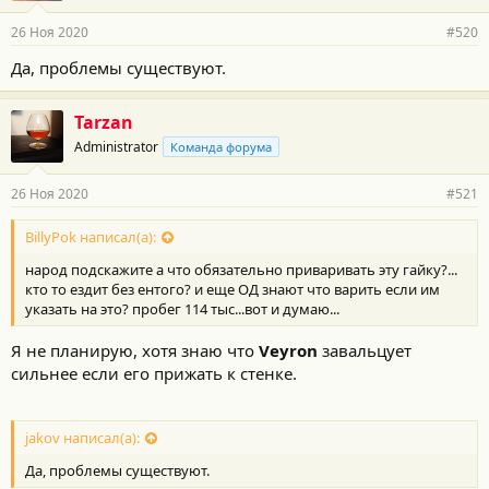
26 Ноя 2020
#520
Да, проблемы существуют.
Tarzan
Administrator
Команда форума
26 Ноя 2020
#521
BillyPok написал(а):
народ подскажите а что обязательно приваривать эту гайку?...
кто то ездит без ентого? и еще ОД знают что варить если им
указать на это? пробег 114 тыс...вот и думаю...
Я не планирую, хотя знаю что
Veyron
завальцует
сильнее если его прижать к стенке.
jakov написал(а):
Да, проблемы существуют.