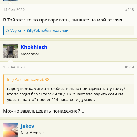
а
р
15 Сен 2020
#518
н
о
В Тойоте что-то приваривать, лишнее на мой взгляд.
с
т
Б
Veyron
и
BillyPok
поблагодарили
и
л
:
а
г
Khokhlach
о
Moderator
д
а
р
15 Сен 2020
#519
н
о
с
BillyPok написал(а):
т
народ подскажите а что обязательно приваривать эту гайку?...
и
:
кто то ездит без ентого? и еще ОД знают что варить если им
указать на это? пробег 114 тыс...вот и думаю...
Можно завальцевать понадежней...
jakov
New Member