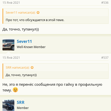
15 Янв 2021
#536
Sever11 написал(а):
Про тот, что обсуждается в этой теме.
Да, точно, тупанул))
Sever11
Well-Known Member
15 Янв 2021
#537
SRR написал(а):
Да, точно, тупанул))
Не, это я перенёс сообщения про гайку в профильную
тему.
SRR
Member