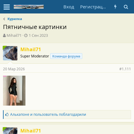
Вход
Регистрация
Курилка
Пятничные картинки
А
Д
Mihail71
1 Сен 2023
в
а
т
т
Mihail71
о
а
Super Moderator
р
н
Команда форума
т
а
е
ч
20 Мар 2026
#1.111
м
а
ы
л
а
Б
Алькапоне
и
пользователь
поблагодарили
л
а
г
Mihail71
о