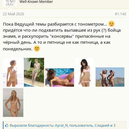
Well-Known Member
д
а
р
22 Май 2026
#1.140
н
о
Пока Ведущий темы разбирается с тонометром...
с
придётся что-ли подхватить выпавшее из рук (?) бойца
т
и
знамя, и раскупорить "консервы" припасённые на
:
чёрный день. А то и пятница не как пятница, а как
понедельник.
Б
Выразили благодарность:
Ayrat_N
,
пользователь
,
Сладкий
и 3