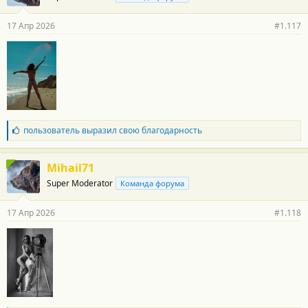
а
р
17 Апр 2026
#1.117
н
о
с
т
и
:
Б
пользователь
выразил свою благодарность
л
а
г
Mihail71
о
Super Moderator
Команда форума
д
а
р
17 Апр 2026
#1.118
н
о
с
т
и
: