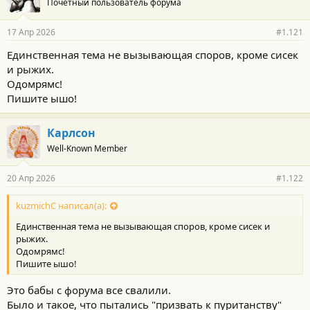
Почетный пользователь форума
17 Апр 2026
#1.121
Единственная тема не вызывающая споров, кроме сисек
и рыжих.
Одомрямс!
Пишите ышо!
Карлсон
Well-Known Member
20 Апр 2026
#1.122
kuzmichC написал(а):
Единственная тема не вызывающая споров, кроме сисек и
рыжих.
Одомрямс!
Пишите ышо!
Это бабы с форума все свалили.
Было и такое, что пытались "призвать к пуританству"