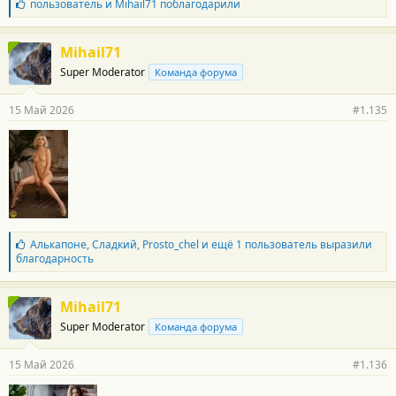
Б
пользователь
и
Mihail71
поблагодарили
л
а
г
Mihail71
о
Super Moderator
Команда форума
д
а
р
15 Май 2026
#1.135
н
о
с
т
и
:
Б
Алькапоне
,
Сладкий
,
Prosto_chel
и ещё 1 пользователь выразили
л
благодарность
а
г
о
Mihail71
д
Super Moderator
Команда форума
а
р
н
15 Май 2026
#1.136
о
с