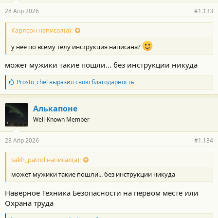
р
28 Апр 2026
#1.133
н
о
с
Карлсон написал(а):
т
и
у нее по всему телу инструкция написана?
:
может мужики такие пошли... без инструкции никуда
Б
Prosto_chel
выразил свою благодарность
л
а
г
Алькапоне
о
Well-Known Member
д
а
р
28 Апр 2026
#1.134
н
о
с
sakh_patrol написал(а):
т
может мужики такие пошли... без инструкции никуда
и
:
Наверное Техника Безопасности на первом месте или
Охрана труда