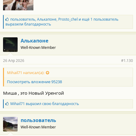
:
Б
пользователь
,
Алькапоне
,
Prosto_chel
и ещё 1 пользователь
л
выразили благодарность
а
г
о
Алькапоне
д
Well-Known Member
а
р
н
26 Апр 2026
#1.130
о
с
т
Mihail71 написал(а):
и
Посмотреть вложение 95238
:
Миша , это Новый Уренгой
Б
Mihail71
выразил свою благодарность
л
а
г
пользователь
о
Well-Known Member
д
а