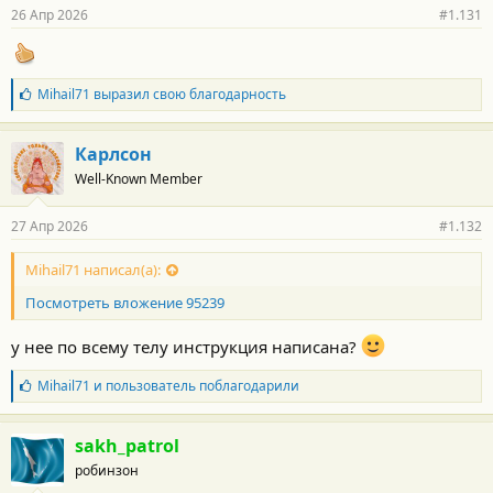
р
26 Апр 2026
#1.131
н
о
с
т
и
Б
Mihail71
выразил свою благодарность
:
л
а
г
Карлсон
о
Well-Known Member
д
а
р
27 Апр 2026
#1.132
н
о
с
Mihail71 написал(а):
т
Посмотреть вложение 95239
и
:
у нее по всему телу инструкция написана?
Б
Mihail71
и
пользователь
поблагодарили
л
а
г
sakh_patrol
о
робинзон
д
а