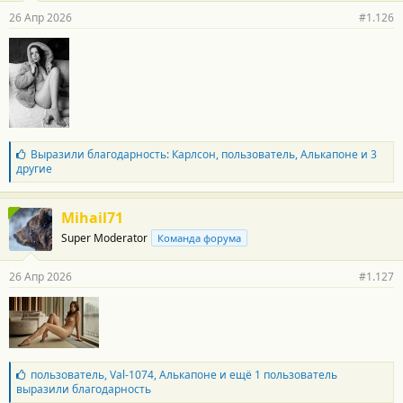
р
26 Апр 2026
#1.126
н
о
с
т
и
:
Б
Выразили благодарность:
Карлсон
,
пользователь
,
Алькапоне
и 3
л
другие
а
г
о
Mihail71
д
Super Moderator
Команда форума
а
р
н
26 Апр 2026
#1.127
о
с
т
и
:
Б
пользователь
,
Val-1074
,
Алькапоне
и ещё 1 пользователь
л
выразили благодарность
а