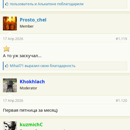
Б
пользователь
и
Алькапоне
поблагодарили
л
а
г
Prosto_chel
о
Member
д
а
р
17 Апр 2026
#1.119
н
о
с
т
А то уж заскучал...
и
:
Б
Mihail71
выразил свою благодарность
л
а
г
Khokhlach
о
Moderator
д
а
р
17 Апр 2026
#1.120
н
о
Первая пятница за месяц)
с
т
и
kuzmichC
: