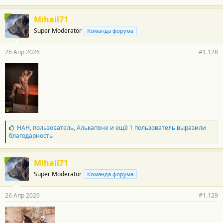
г
о
Mihail71
д
Super Moderator
Команда форума
а
р
н
26 Апр 2026
#1.128
о
с
т
и
:
Б
НАН
,
пользователь
,
Алькапоне
и ещё 1 пользователь выразили
л
благодарность
а
г
о
Mihail71
д
Super Moderator
Команда форума
а
р
н
26 Апр 2026
#1.129
о
с
т
и