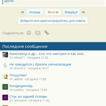
л
другие
а
г
First
Last
о
Назад
38 из 40
Вперёд
д
а
Войдите или зарегистрируйтесь для ответа.
р
н
о
WhatsApp
Электронная почта
Ссылка
Поделиться:
с
т
и
Последние сообщения
:
Кинотеатр и др... кто что смотрел и как оно.
От: Mihail71
Сегодня в 21:06
Не заводится с брелка сигнализации
От: Shurik12
Сегодня в 19:57
Пошутим?
От: aMster
Сегодня в 17:08
Кондиционер.
J
От: JustDoc
Сегодня в 13:48
Стук из задней головы
A
От: avchumik
Сегодня в 11:42