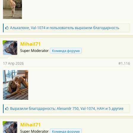
и
:
Б
Алькапоне
,
Val-1074
и
пользователь
выразили благодарность
л
а
г
Mihail71
о
Super Moderator
Команда форума
д
а
р
17 Апр 2026
#1.116
н
о
с
т
и
:
Б
Выразили благодарность:
Alexandr 750
,
Val-1074
,
НАН
и 5 другие
л
а
г
Mihail71
о
Super Moderator
Команда форума
д