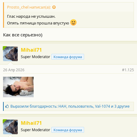
Prosto_chel написал(а):
Глас народа не услышан.
Опять пятница прошла впустую
Как все серьезно)
Mihail71
Super Moderator
Команда форума
26 Апр 2026
#1.125
Б
Выразили благодарность:
НАН
,
пользователь
,
Val-1074
и 3 другие
л
а
г
Mihail71
о
Super Moderator
Команда форума
д
а