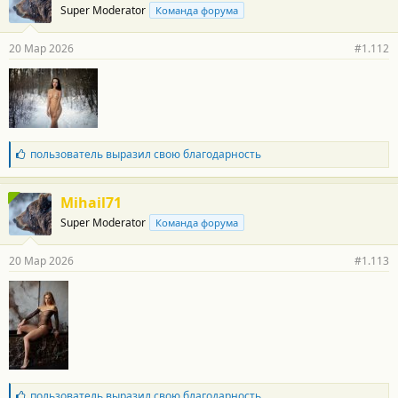
Super Moderator
Команда форума
д
а
р
20 Мар 2026
#1.112
н
о
с
т
и
:
Б
пользователь
выразил свою благодарность
л
а
г
Mihail71
о
Super Moderator
Команда форума
д
а
р
20 Мар 2026
#1.113
н
о
с
т
и
:
Б
пользователь
выразил свою благодарность