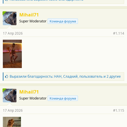
л
а
г
Mihail71
о
Super Moderator
Команда форума
д
а
р
17 Апр 2026
#1.114
н
о
с
т
и
:
Б
Выразили благодарность:
НАН
,
Сладкий
,
пользователь
и 2 другие
л
а
г
Mihail71
о
Super Moderator
Команда форума
д
а
р
17 Апр 2026
#1.115
н
о
с
т