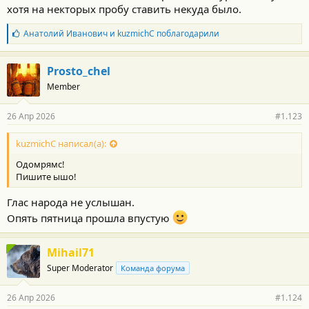
хотя на некторых пробу ставить некуда было.
Б
Анатолий Иванович
и
kuzmichC
поблагодарили
л
а
г
Prosto_chel
о
Member
д
а
р
26 Апр 2026
#1.123
н
о
с
kuzmichC написал(а):
т
Одомрямс!
и
:
Пишите ышо!
Глас народа не услышан.
Опять пятница прошла впустую
Mihail71
Super Moderator
Команда форума
26 Апр 2026
#1.124