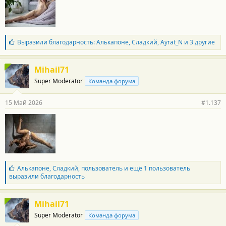
т
и
:
Б
Выразили благодарность:
Алькапоне
,
Сладкий
,
Ayrat_N
и 3 другие
л
а
г
Mihail71
о
Super Moderator
Команда форума
д
а
р
15 Май 2026
#1.137
н
о
с
т
и
:
Б
Алькапоне
,
Сладкий
,
пользователь
и ещё 1 пользователь
л
выразили благодарность
а
г
о
Mihail71
д
Super Moderator
Команда форума
а
р